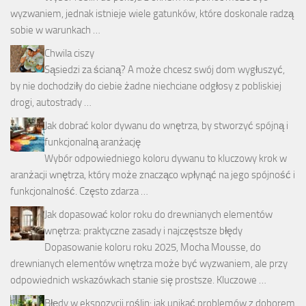
wyzwaniem, jednak istnieje wiele gatunków, które doskonale radzą
sobie w warunkach …
Chwila ciszy
Sąsiedzi za ścianą? A może chcesz swój dom wygłuszyć,
by nie dochodziły do ciebie żadne niechciane odgłosy z pobliskiej
drogi, autostrady …
Jak dobrać kolor dywanu do wnętrza, by stworzyć spójną i
funkcjonalną aranżację
Wybór odpowiedniego koloru dywanu to kluczowy krok w
aranżacji wnętrza, który może znacząco wpłynąć na jego spójność i
funkcjonalność. Często zdarza …
Jak dopasować kolor roku do drewnianych elementów
wnętrza: praktyczne zasady i najczęstsze błędy
Dopasowanie koloru roku 2025, Mocha Mousse, do
drewnianych elementów wnętrza może być wyzwaniem, ale przy
odpowiednich wskazówkach stanie się prostsze. Kluczowe …
Błędy w ekspozycji roślin: jak unikać problemów z doborem