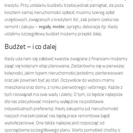
kredytu. Przy ustalaniu budżetu trzeba jednak pamiętać, że poza
kosztem samej nieruchomości opłacić musimy szereg opłat
urzędowych, związanych z kredytem itd., zaś potem czeka nas
remont i zakupy –
regały
,
meble
, sprzętu, dekoracje itp. Kiedy
ustalimy szczegółowy budżet możemy przejść dalej.
Budżet – i co dalej
Kiedy uda nam się załatwić kwestie związane z finansami możemy
zająć się kolejnym etap planowania. Zastanówmy się w pierwszej
kolejności, jakim typem nieruchomości jesteśmy zainteresowani
oraz jaki powinien być jej stan. Oczywiście do wyboru mamy
mieszkania oraz domy, z rynku pierwotnego i wtórnego. Każde z
tych rozwiązań ma swe wady i zalety. O tym, co będzie najlepsze
dla nas zdecydować możemy wyłącznie na podstawie
indywidualnych preferencji. Kiedy zakupimy już nieruchomość
naszych marzeń czekać nas będą prace remontowe bądź
wykończeniowe. One także najlepiej jest rozpocząć od
sporządzenia szczegółowego planu. Warto pomyśleć choćby o