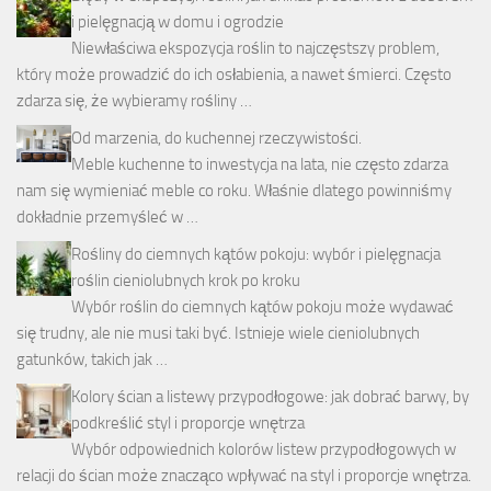
i pielęgnacją w domu i ogrodzie
Niewłaściwa ekspozycja roślin to najczęstszy problem,
który może prowadzić do ich osłabienia, a nawet śmierci. Często
zdarza się, że wybieramy rośliny …
Od marzenia, do kuchennej rzeczywistości.
Meble kuchenne to inwestycja na lata, nie często zdarza
nam się wymieniać meble co roku. Właśnie dlatego powinniśmy
dokładnie przemyśleć w …
Rośliny do ciemnych kątów pokoju: wybór i pielęgnacja
roślin cieniolubnych krok po kroku
Wybór roślin do ciemnych kątów pokoju może wydawać
się trudny, ale nie musi taki być. Istnieje wiele cieniolubnych
gatunków, takich jak …
Kolory ścian a listewy przypodłogowe: jak dobrać barwy, by
podkreślić styl i proporcje wnętrza
Wybór odpowiednich kolorów listew przypodłogowych w
relacji do ścian może znacząco wpływać na styl i proporcje wnętrza.