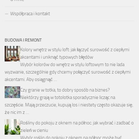
Współpraca i kontakt
BUDOWA I REMONT
Kolory wnętrz w stylu loft: jak łączyć surowość z ciepłymi
akcentami i uniknąć typowych błędów
Wybór kolorów do wnętrz w stylu loftowym to nie lada
wyzwanie, szczególnie gdy chcemy połączyć surowość z ciepłymi
akcentami. Aby osiągnąć …
Czy granie w totka, to dobry sposób na biznes?
Niektórzy grają w totolotka sporadycznie licząc na
szczęście. Mają przeczucie, kupują los i niestety często okazuje się,
że nic im z …
Rośliny do pokoju z oknem na północ: jak wybrać i zadbać o
zieleń w cieniu
Wybór roślin do pokoju z oknem na północ może być