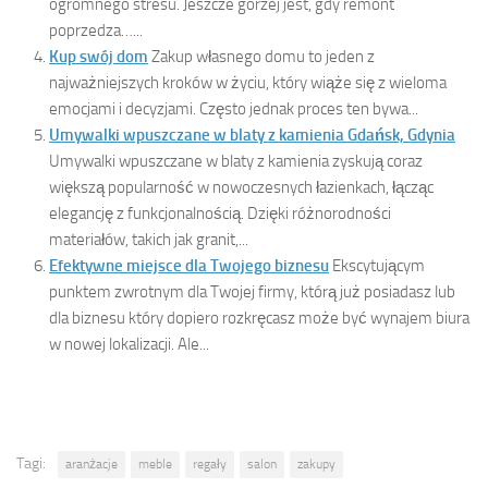
ogromnego stresu. Jeszcze gorzej jest, gdy remont
poprzedza…...
Kup swój dom
Zakup własnego domu to jeden z
najważniejszych kroków w życiu, który wiąże się z wieloma
emocjami i decyzjami. Często jednak proces ten bywa...
Umywalki wpuszczane w blaty z kamienia Gdańsk, Gdynia
Umywalki wpuszczane w blaty z kamienia zyskują coraz
większą popularność w nowoczesnych łazienkach, łącząc
elegancję z funkcjonalnością. Dzięki różnorodności
materiałów, takich jak granit,...
Efektywne miejsce dla Twojego biznesu
Ekscytującym
punktem zwrotnym dla Twojej firmy, którą już posiadasz lub
dla biznesu który dopiero rozkręcasz może być wynajem biura
w nowej lokalizacji. Ale...
Tagi:
aranżacje
meble
regały
salon
zakupy