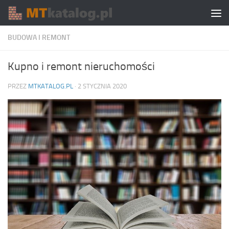
Skip to content
BUDOWA I REMONT
Kupno i remont nieruchomości
PRZEZ
MTKATALOG.PL
·
2 STYCZNIA 2020