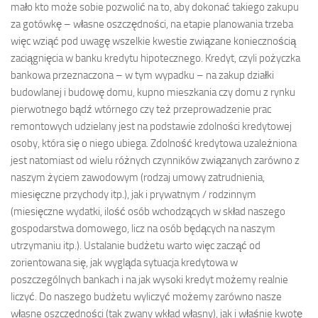
mało kto może sobie pozwolić na to, aby dokonać takiego zakupu
za gotówkę – własne oszczędności, na etapie planowania trzeba
więc wziąć pod uwagę wszelkie kwestie związane koniecznością
zaciągnięcia w banku kredytu hipotecznego. Kredyt, czyli pożyczka
bankowa przeznaczona – w tym wypadku – na zakup działki
budowlanej i budowę domu, kupno mieszkania czy domu z rynku
pierwotnego bądź wtórnego czy też przeprowadzenie prac
remontowych udzielany jest na podstawie zdolności kredytowej
osoby, która się o niego ubiega. Zdolność kredytowa uzależniona
jest natomiast od wielu różnych czynników związanych zarówno z
naszym życiem zawodowym (rodzaj umowy zatrudnienia,
miesięczne przychody itp.), jak i prywatnym / rodzinnym
(miesięczne wydatki, ilość osób wchodzących w skład naszego
gospodarstwa domowego, licz na osób będących na naszym
utrzymaniu itp.). Ustalanie budżetu warto więc zacząć od
zorientowana się, jak wygląda sytuacja kredytowa w
poszczególnych bankach i na jak wysoki kredyt możemy realnie
liczyć. Do naszego budżetu wyliczyć możemy zarówno nasze
własne oszczędności (tak zwany wkład własny), jak i właśnie kwotę