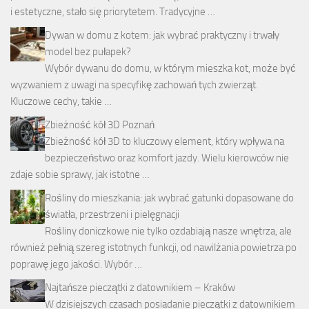
i estetyczne, stało się priorytetem. Tradycyjne …
Dywan w domu z kotem: jak wybrać praktyczny i trwały
model bez pułapek?
Wybór dywanu do domu, w którym mieszka kot, może być
wyzwaniem z uwagi na specyfikę zachowań tych zwierząt.
Kluczowe cechy, takie …
Zbieżność kół 3D Poznań
Zbieżność kół 3D to kluczowy element, który wpływa na
bezpieczeństwo oraz komfort jazdy. Wielu kierowców nie
zdaje sobie sprawy, jak istotne …
Rośliny do mieszkania: jak wybrać gatunki dopasowane do
światła, przestrzeni i pielęgnacji
Rośliny doniczkowe nie tylko ozdabiają nasze wnętrza, ale
również pełnią szereg istotnych funkcji, od nawilżania powietrza po
poprawę jego jakości. Wybór …
Najtańsze pieczątki z datownikiem – Kraków
W dzisiejszych czasach posiadanie pieczątki z datownikiem