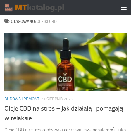
Skip to content
OTAGOWANO:
OLEJKI CBD
BUDOWA I REMONT
21 SIERPNIA 2025
Oleje CBD na stres – jak działają i pomagają
w relaksie
Oleje CBD na stres zdobywają coraz większą popularność jako