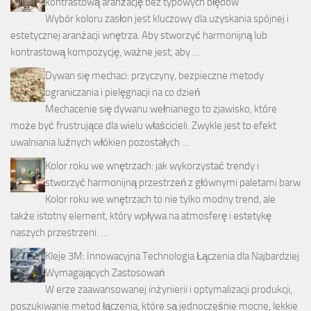
kontrastową aranżację bez typowych błędów
Wybór koloru zasłon jest kluczowy dla uzyskania spójnej i
estetycznej aranżacji wnętrza. Aby stworzyć harmonijną lub
kontrastową kompozycję, ważne jest, aby …
Dywan się mechaci: przyczyny, bezpieczne metody
ograniczania i pielęgnacji na co dzień
Mechacenie się dywanu wełnianego to zjawisko, które
może być frustrujące dla wielu właścicieli. Zwykle jest to efekt
uwalniania luźnych włókien pozostałych …
Kolor roku we wnętrzach: jak wykorzystać trendy i
stworzyć harmonijną przestrzeń z głównymi paletami barw
Kolor roku we wnętrzach to nie tylko modny trend, ale
także istotny element, który wpływa na atmosferę i estetykę
naszych przestrzeni. …
Kleje 3M: Innowacyjna Technologia Łączenia dla Najbardziej
Wymagających Zastosowań
W erze zaawansowanej inżynierii i optymalizacji produkcji,
poszukiwanie metod łączenia, które są jednocześnie mocne, lekkie