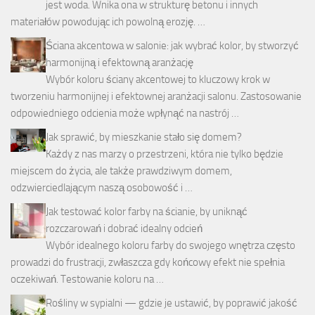
jest woda. Wnika ona w strukturę betonu i innych
materiałów powodując ich powolną erozję. …
Ściana akcentowa w salonie: jak wybrać kolor, by stworzyć
harmonijną i efektowną aranżację
Wybór koloru ściany akcentowej to kluczowy krok w
tworzeniu harmonijnej i efektownej aranżacji salonu. Zastosowanie
odpowiedniego odcienia może wpłynąć na nastrój …
Jak sprawić, by mieszkanie stało się domem?
Każdy z nas marzy o przestrzeni, która nie tylko będzie
miejscem do życia, ale także prawdziwym domem,
odzwierciedlającym naszą osobowość i …
Jak testować kolor farby na ścianie, by uniknąć
rozczarowań i dobrać idealny odcień
Wybór idealnego koloru farby do swojego wnętrza często
prowadzi do frustracji, zwłaszcza gdy końcowy efekt nie spełnia
oczekiwań. Testowanie koloru na …
Rośliny w sypialni — gdzie je ustawić, by poprawić jakość