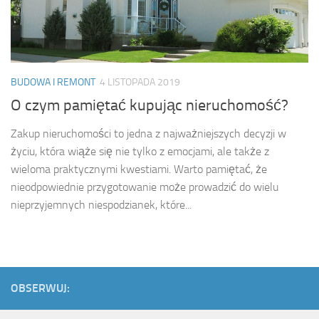
BUDOWA I REMONT
4 LISTOPADA 2019
O czym pamiętać kupując nieruchomość?
Zakup nieruchomości to jedna z najważniejszych decyzji w
życiu, która wiąże się nie tylko z emocjami, ale także z
wieloma praktycznymi kwestiami. Warto pamiętać, że
nieodpowiednie przygotowanie może prowadzić do wielu
nieprzyjemnych niespodzianek, które...
OBSERWUJ: