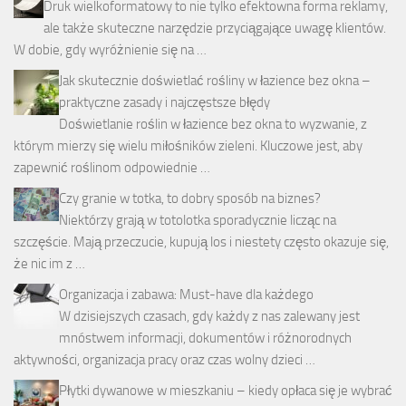
Druk wielkoformatowy to nie tylko efektowna forma reklamy,
ale także skuteczne narzędzie przyciągające uwagę klientów.
W dobie, gdy wyróżnienie się na …
Jak skutecznie doświetlać rośliny w łazience bez okna –
praktyczne zasady i najczęstsze błędy
Doświetlanie roślin w łazience bez okna to wyzwanie, z
którym mierzy się wielu miłośników zieleni. Kluczowe jest, aby
zapewnić roślinom odpowiednie …
Czy granie w totka, to dobry sposób na biznes?
Niektórzy grają w totolotka sporadycznie licząc na
szczęście. Mają przeczucie, kupują los i niestety często okazuje się,
że nic im z …
Organizacja i zabawa: Must-have dla każdego
W dzisiejszych czasach, gdy każdy z nas zalewany jest
mnóstwem informacji, dokumentów i różnorodnych
aktywności, organizacja pracy oraz czas wolny dzieci …
Płytki dywanowe w mieszkaniu – kiedy opłaca się je wybrać