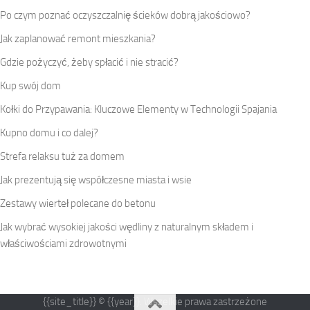
Po czym poznać oczyszczalnię ścieków dobrą jakościowo?
Jak zaplanować remont mieszkania?
Gdzie pożyczyć, żeby spłacić i nie stracić?
Kup swój dom
Kołki do Przypawania: Kluczowe Elementy w Technologii Spajania
Kupno domu i co dalej?
Strefa relaksu tuż za domem
Jak prezentują się współczesne miasta i wsie
Zestawy wierteł polecane do betonu
Jak wybrać wysokiej jakości wędliny z naturalnym składem i
właściwościami zdrowotnymi
{{site_title}} © {{year}}. Wszelkie prawa zastrzeżone