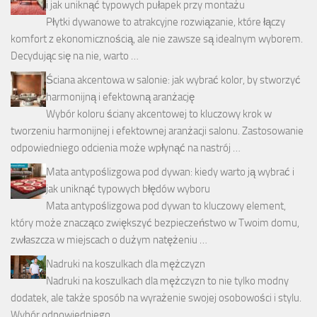
i jak uniknąć typowych pułapek przy montażu
Płytki dywanowe to atrakcyjne rozwiązanie, które łączy
komfort z ekonomicznością, ale nie zawsze są idealnym wyborem.
Decydując się na nie, warto …
Ściana akcentowa w salonie: jak wybrać kolor, by stworzyć
harmonijną i efektowną aranżację
Wybór koloru ściany akcentowej to kluczowy krok w
tworzeniu harmonijnej i efektownej aranżacji salonu. Zastosowanie
odpowiedniego odcienia może wpłynąć na nastrój …
Mata antypoślizgowa pod dywan: kiedy warto ją wybrać i
jak uniknąć typowych błędów wyboru
Mata antypoślizgowa pod dywan to kluczowy element,
który może znacząco zwiększyć bezpieczeństwo w Twoim domu,
zwłaszcza w miejscach o dużym natężeniu …
Nadruki na koszulkach dla mężczyzn
Nadruki na koszulkach dla mężczyzn to nie tylko modny
dodatek, ale także sposób na wyrażenie swojej osobowości i stylu.
Wybór odpowiedniego …