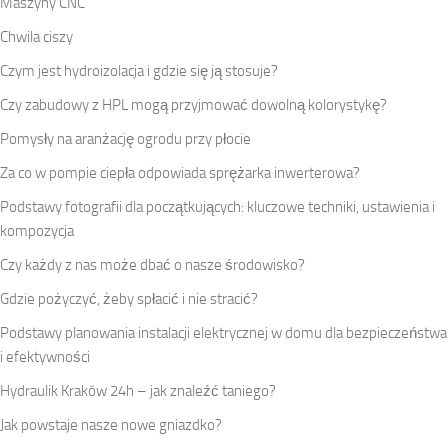
Maszyny CNC
Chwila ciszy
Czym jest hydroizolacja i gdzie się ją stosuje?
Czy zabudowy z HPL mogą przyjmować dowolną kolorystykę?
Pomysły na aranżację ogrodu przy płocie
Za co w pompie ciepła odpowiada sprężarka inwerterowa?
Podstawy fotografii dla początkujących: kluczowe techniki, ustawienia i
kompozycja
Czy każdy z nas może dbać o nasze środowisko?
Gdzie pożyczyć, żeby spłacić i nie stracić?
Podstawy planowania instalacji elektrycznej w domu dla bezpieczeństwa
i efektywności
Hydraulik Kraków 24h – jak znaleźć taniego?
Jak powstaje nasze nowe gniazdko?