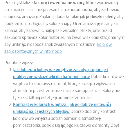
Przemyśl także
fakturę i ewentualne wzory
, które wprowadzą
urozmaicenie, ale nie przesadź z różnorodnością, aby zachować
spójność aranżacji. Zaplanuj dodatki, takie jak
poduszki i pledy
, aby
podkreślić lub złagodzić kolor kanapy. Oceń aranżację ściany za
kanapą, aby zapewnić najlepsze wizualne efekty, oraz przed
zakupem sprawdź kolor materiału na żywo w sklepie stacjonarnym,
aby uniknąć niespodzianek związanych z różnicami
kolorów
zaprezentowanych w Internecie
.
Podobne wpisy:
Jak dobierać kolory we wnętrzu: zasady, proporcje i
praktyczne wskazówki dla harmonii barw
Dobór kolorów we
wnętrzu to kluczowy element, który znacząco wpływa na
atmosferę przestrzeni oraz nasze samopoczucie. Kolory nie
tylko kształtują estetykę pomieszczenia, ale...
Kontrast w kolorach wnętrza: jak go dobrze ustawić i
uniknąć najczęstszych błędów
Dobrze dobrany kontrast
kolorów we wnętrzu potrafi odmienić atmosferę
pomieszczenia, podkreślając jego kluczowe elementy. Zbyt