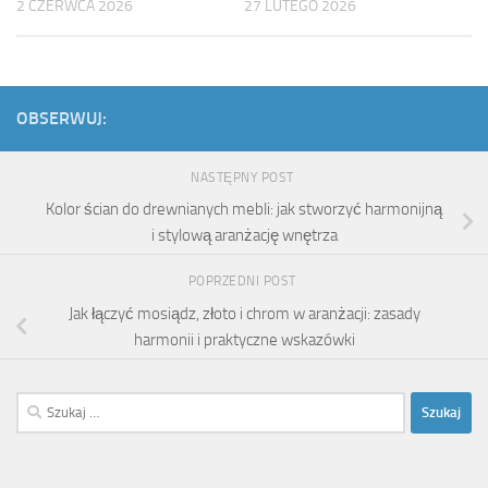
2 CZERWCA 2026
27 LUTEGO 2026
OBSERWUJ:
NASTĘPNY POST
Kolor ścian do drewnianych mebli: jak stworzyć harmonijną
i stylową aranżację wnętrza
POPRZEDNI POST
Jak łączyć mosiądz, złoto i chrom w aranżacji: zasady
harmonii i praktyczne wskazówki
Szukaj: