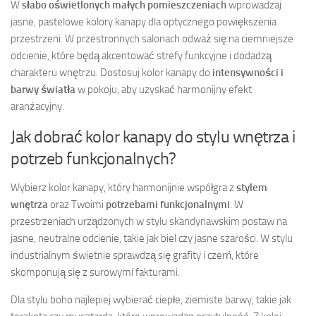
W
słabo oświetlonych małych pomieszczeniach
wprowadzaj
jasne, pastelowe kolory kanapy dla optycznego powiększenia
przestrzeni. W przestronnych salonach odważ się na ciemniejsze
odcienie, które będą akcentować strefy funkcyjne i dodadzą
charakteru wnętrzu. Dostosuj kolor kanapy do
intensywności i
barwy światła
w pokoju, aby uzyskać harmonijny efekt
aranżacyjny.
Jak dobrać kolor kanapy do stylu wnętrza i
potrzeb funkcjonalnych?
Wybierz kolor kanapy, który harmonijnie współgra z
stylem
wnętrza
oraz Twoimi
potrzebami funkcjonalnymi
. W
przestrzeniach urządzonych w stylu skandynawskim postaw na
jasne, neutralne odcienie, takie jak biel czy jasne szarości. W stylu
industrialnym świetnie sprawdzą się grafity i czerń, które
skomponują się z surowymi fakturami.
Dla stylu boho najlepiej wybierać ciepłe, ziemiste barwy, takie jak