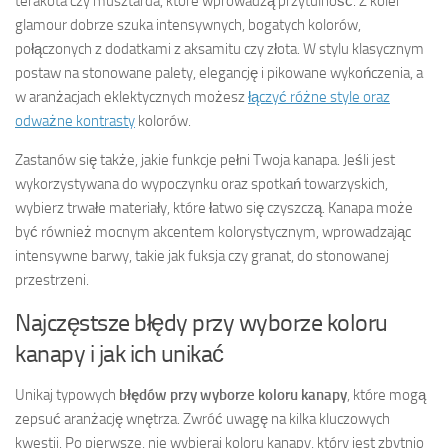
terakota czy musztarda, które wprowadzą przytulność. Z kolei
glamour dobrze szuka intensywnych, bogatych kolorów,
połączonych z dodatkami z aksamitu czy złota. W stylu klasycznym
postaw na stonowane palety, elegancję i pikowane wykończenia, a
w aranżacjach eklektycznych możesz
łączyć różne style oraz
odważne kontrasty
kolorów.
Zastanów się także, jakie funkcje pełni Twoja kanapa. Jeśli jest
wykorzystywana do wypoczynku oraz spotkań towarzyskich,
wybierz trwałe materiały, które łatwo się czyszczą. Kanapa może
być również mocnym akcentem kolorystycznym, wprowadzając
intensywne barwy, takie jak fuksja czy granat, do stonowanej
przestrzeni.
Najczęstsze błędy przy wyborze koloru
kanapy i jak ich unikać
Unikaj typowych
błędów przy wyborze koloru kanapy
, które mogą
zepsuć aranżację wnętrza. Zwróć uwagę na kilka kluczowych
kwestii. Po pierwsze, nie wybieraj koloru kanapy, który jest zbytnio