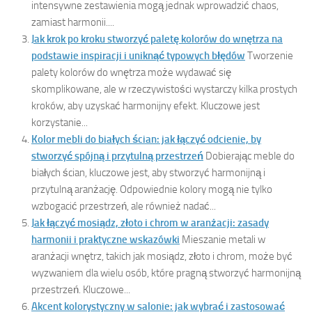
intensywne zestawienia mogą jednak wprowadzić chaos,
zamiast harmonii....
Jak krok po kroku stworzyć paletę kolorów do wnętrza na
podstawie inspiracji i uniknąć typowych błędów
Tworzenie
palety kolorów do wnętrza może wydawać się
skomplikowane, ale w rzeczywistości wystarczy kilka prostych
kroków, aby uzyskać harmonijny efekt. Kluczowe jest
korzystanie...
Kolor mebli do białych ścian: jak łączyć odcienie, by
stworzyć spójną i przytulną przestrzeń
Dobierając meble do
białych ścian, kluczowe jest, aby stworzyć harmonijną i
przytulną aranżację. Odpowiednie kolory mogą nie tylko
wzbogacić przestrzeń, ale również nadać...
Jak łączyć mosiądz, złoto i chrom w aranżacji: zasady
harmonii i praktyczne wskazówki
Mieszanie metali w
aranżacji wnętrz, takich jak mosiądz, złoto i chrom, może być
wyzwaniem dla wielu osób, które pragną stworzyć harmonijną
przestrzeń. Kluczowe...
Akcent kolorystyczny w salonie: jak wybrać i zastosować