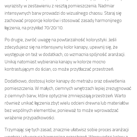
wyrazisty w zestawieniu z resztą pomieszczenia. Nadmiar
intensywnych barw prowadzi do wizualnego chaosu. Staraj się
zachować proporcje kolorów i stosować zasady harmonijnego
łączenia, na przykład 70/20/10.
Po drugie, zwróć uwagę na powtarzalność kolorystyki. Jeśli
zdecydujesz się na intensywny kolor kanapy, upewnij się, że
występuje on też w dodatkach, co wzmacnia spójność aranżacji.
Unikaj natomiast wybierania kanapy w kolorze mocno
kontrastującym do ścian, co może przytłaczać przestrzeń.
Dodatkowo, dostosuj kolor kanapy do metrażu oraz oświetlenia
pomieszczenia. W małych, ciemnych wnętrzach lepiej zrezygnować
z ciemnych barw, które optycznie zmniejszają przestrzeń. Warto
również unikać łączenia zbyt wielu odcieni drewna lub materiałów
bez wspólnych elementów, ponieważ to może wprowadzać
wrażenie przypadkowości.
Trzymając się tych zasad, znacznie ułatwisz sobie proces aranżacji
wnętrza i stworzysz harmonijną przestrzeń. Wprowadzaj kolory z