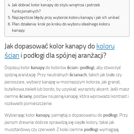
Jak dobrać kolor kanapy do stylu wnętrza i potrzeb
funkcjonalnych?
Najczęstsze błędy przy wyborze koloru kanapy i jak ich unikać
Plan działania: krok po kroku do wyboru idealnego koloru
kanapy
Jak dopasować kolor kanapy do
koloru
ścian
i podłogi dla spójnej aranżacji?
Dopasuj kolor
kanapy
do kolorów
ścian
i
podłogi
, aby stworzyć
spójną aranżację. Przy neutralnych
ścianach
, takich jak białe czy
jasnoszare, wybierz kanapę w mocniejszym kolorze, jak granat,
butelkowa zieleń lub bordo, by uzyskać wyrazisty akcent. Jeśli masz
ciemne
ściany
, postaw na jasną kanapę, która wprowadzi kontrast i
rozświetli pomieszczenie.
Wybierając kolor
kanapy
, pamiętaj o dopasowaniu do
podłogi
. Przy
jasnym drewnie dobrze sprawdzą się ciepłe kolory, takie jak
musztardowy czy czerwień. Z kolei ciemne
podłogi
wymagają