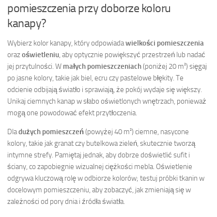
pomieszczenia przy doborze koloru
kanapy?
Wybierz kolor kanapy, który odpowiada
wielkości pomieszczenia
oraz
oświetleniu
, aby optycznie powiększyć przestrzeń lub nadać
jej przytulności. W
małych pomieszczeniach
(poniżej 20 m²) sięgaj
po jasne kolory, takie jak biel, ecru czy pastelowe błękity. Te
odcienie odbijają światło i sprawiają, że pokój wydaje się większy.
Unikaj ciemnych kanap w słabo oświetlonych wnętrzach, ponieważ
mogą one powodować efekt przytłoczenia.
Dla
dużych pomieszczeń
(powyżej 40 m²) ciemne, nasycone
kolory, takie jak granat czy butelkowa zieleń, skutecznie tworzą
intymne strefy. Pamiętaj jednak, aby dobrze doświetlić sufit i
ściany, co zapobiegnie wizualnej ciężkości mebla. Oświetlenie
odgrywa kluczową rolę w odbiorze kolorów; testuj próbki tkanin w
docelowym pomieszczeniu, aby zobaczyć, jak zmieniają się w
zależności od pory dnia i źródła światła.