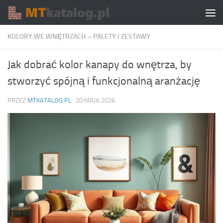
Skip to content
KOLORY WE WNĘTRZACH – PALETY I ZESTAWY
Jak dobrać kolor kanapy do wnętrza, by
stworzyć spójną i funkcjonalną aranżację
PRZEZ
MTKATALOG.PL
·
20 MAJA 2026