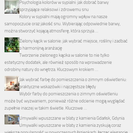
Psychologia kolorów w sypialni: jak dobrać barwy
sprzyjające relaksowi i zdrowemu snu
Kolory w sypialni mają ogromny wpływ na nasze
samopoczucie oraz jakość snu. Wybierając odpowiednie barwy,
można stworzyć kojącą atmosferę, która sprzyja …
Zielony kącik w salonie: jak wybrać miejsce, rośliny i zadbać
o harmonijną aranżację
Tworzenie zielonego kącika w salonie to nie tylko
estetyczny dodatek, ale również sposób na wprowadzenie
odrobiny natury do wnętrza. Kluczowym krokiem …
Jak wybrać farbę do pomieszczenia o zimnym oświetleniu:
praktyczne wskazówki i najczęstsze błędy
Wybór farby do pomieszczenia o zimnym oświetleniu
może być wyzwaniem, ponieważ różne odcienie mogą wyglądać
zupełnie inaczej w takim świetle. Kluczowe …
Umywalki wpuszczane w blaty z kamienia Gdańsk, Gdynia
Umywalki wpuszczane w blaty z kamienia zyskują coraz
większą popularność w nowoczesnych łazienkach, łącząc elegancję