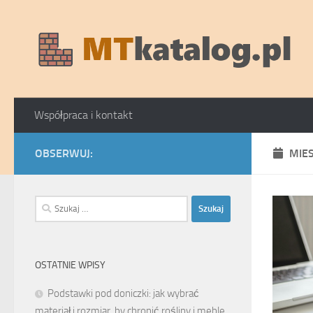
Skip to content
Współpraca i kontakt
OBSERWUJ:
MIE
Szukaj:
OSTATNIE WPISY
Podstawki pod doniczki: jak wybrać
materiał i rozmiar, by chronić rośliny i meble