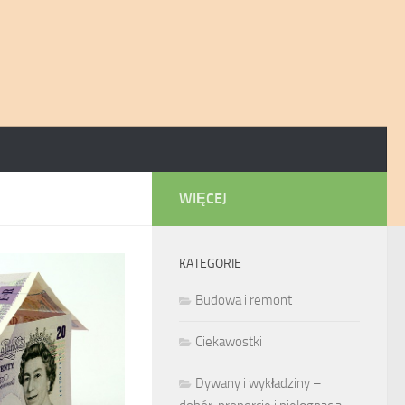
WIĘCEJ
KATEGORIE
Budowa i remont
Ciekawostki
Dywany i wykładziny –