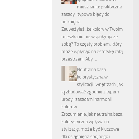
mieszkaniu: praktyczne
zasady i typowe błędy do
uniknięcia
Zauważyłeś, że kolory w Twoim
mieszkaniu nie współgrają ze
sobą? To częsty problem, który
może wpłynąć na estetykę całej
przestrzeni. Aby …
Neutralna baza
kolorystyczna w
stylizacji i wnętrzach: jak
ją zbudować zgodnie z typem
urody i zasadami harmonii
kolorów
Zrozumienie, jak neutralna baza
kolorystyczna wpływa na
stylizację, może być kluczowe
dla osiągnięcia spójnego i