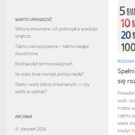
WARTO SPRAWDZIĆ
Witryny drewniane i ich potencjał w aranżacji
wnętrza
Taśmy samoprzylepne – taśmy klejące
dwustronne
BUDOWA 
Rodzaje płyt termoizolacyjnych
Spełn
Ile czasu trwa montaż pompy ciepła?
się r
Zalety i wady żaluzji drewnianych — czy
warto je wybrać?
Posiadan
osób. Je
trzeba w
często p
ARCHIWA
wiele os
sierpień 2026
kredyt hi