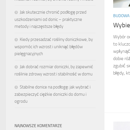
Jak skutecznie chronić podłogę przed
BUDOWA 
uszkodzeniami od donic – praktyczne
Wybier
metody i najczęstsze błędy
Wybór o
Kiedy przesadzać rośliny doniczkowe, by
to klucz
wspomóc ich wzrost i uniknąć błędów
wpłynąć
pielęgnacyjnych
dobie ró
zgubić s
Jak dobrać rozmiar doniczki, by zapewnić
błędy, k
roślinie zdrowy wzrost i stabilność w domu
Stabilne donice na podłogę: jak wybrać i
zabezpieczyć ciężkie doniczki do domu i
ogrodu
NAJNOWSZE KOMENTARZE