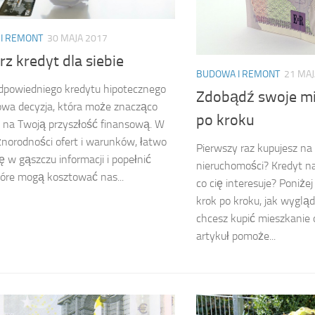
I REMONT
30 MAJA 2017
z kredyt dla siebie
BUDOWA I REMONT
21 MAJ
dpowiedniego kredytu hipotecznego
Zdobądź swoje mi
owa decyzja, która może znacząco
po kroku
 na Twoją przyszłość finansową. W
żnorodności ofert i warunków, łatwo
Pierwszy raz kupujesz na
ię w gąszczu informacji i popełnić
nieruchomości? Kredyt na
tóre mogą kosztować nas...
co cię interesuje? Poniżej
krok po kroku, jak wygląda
chcesz kupić mieszkanie 
artykuł pomoże...