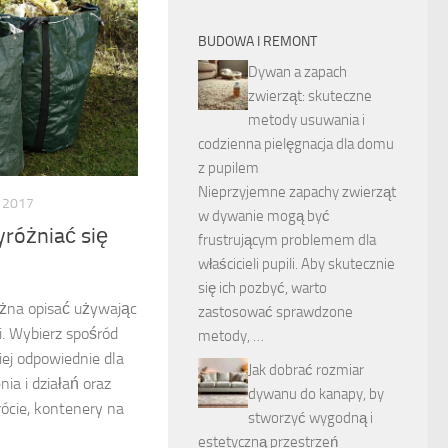
BUDOWA I REMONT
Dywan a zapach
zwierząt: skuteczne
metody usuwania i
codzienna pielęgnacja dla domu
z pupilem
Nieprzyjemne zapachy zwierząt
 2017
w dywanie mogą być
różniać się
frustrującym problemem dla
właścicieli pupili. Aby skutecznie
się ich pozbyć, warto
żna opisać używając
zastosować sprawdzone
ji. Wybierz spośród
metody, …
ziej odpowiednie dla
Jak dobrać rozmiar
ia i działań oraz
dywanu do kanapy, by
rócie, kontenery na
stworzyć wygodną i
estetyczną przestrzeń