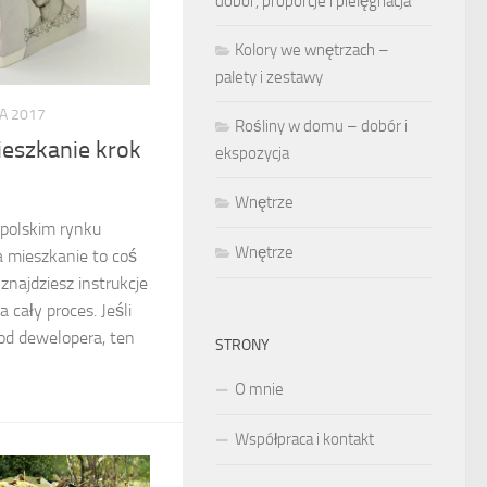
dobór, proporcje i pielęgnacja
Kolory we wnętrzach –
palety i zestawy
A 2017
Rośliny w domu – dobór i
eszkanie krok
ekspozycja
Wnętrze
 polskim rynku
Wnętrze
 mieszkanie to coś
 znajdziesz instrukcje
 cały proces. Jeśli
od dewelopera, ten
STRONY
O mnie
Współpraca i kontakt