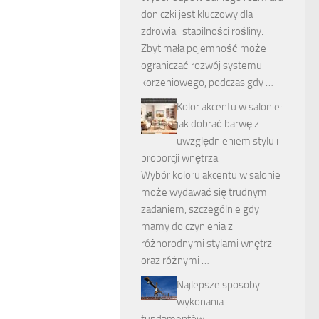
doniczki jest kluczowy dla
zdrowia i stabilności rośliny.
Zbyt mała pojemność może
ograniczać rozwój systemu
korzeniowego, podczas gdy …
Kolor akcentu w salonie:
jak dobrać barwę z
uwzględnieniem stylu i
proporcji wnętrza
Wybór koloru akcentu w salonie
może wydawać się trudnym
zadaniem, szczególnie gdy
mamy do czynienia z
różnorodnymi stylami wnętrz
oraz różnymi …
Najlepsze sposoby
wykonania
fundamentów