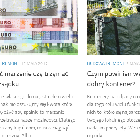
I REMONT
12 MAJA 2017
BUDOWA I REMONT
2 MAJA
ić marzenie czy trzymać
Czym powinien wy
ozsądku
dobry kontener?
ie własnego domu jest celem wielu
Kontenery na odpady mo
dnak nie oszukujmy się kwota którą
dla tego celu wielu funkc
yłożyć aby spełnić to marzenie
nich te, które są najbard
rzekracza nasze możliwości. Dlatego
twojego lokalnego otoczen
ób aby kupić dom, musi zaciągnąć
nadaj im priorytety. W sk
poteczny. Albo...
odpady...