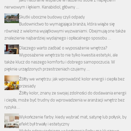
jako naturalne wsparcie w radzeniu sobie z napięciem
nerwowym i lękiem. Kanabidiol, główny …
Skutki uboczne budowy czyli odpady
Budownictwo to wymagająca branża, która wiąże się
również z wieloma wyjątkowymi wyzwaniami. Obejmują one także
znalezienie najbardziej wydajnego i opłacalnego sposobu …
Dlaczego warto zadbać o wyposażenie wnętrza?
Wyposażenie wnętrza to nie tylko kwestia estetyki, ale
także klucz do naszego komfortu i dobrego samopoczucia. W
pięknie urządzonych przestrzeniach czujemy …
Żółty we wnętrzu: jak wprowadzić kolor energii i ciepła bez
przesady
Żółty kolor, znany ze swojej zdolności do dodawania energii
i ciepła, może być trudny do wprowadzenia w aranżacji wnętrz bez
ryzyka …
Wykończenie farby: kiedy wybrać mat, satynę lub połysk, by
efekt był trwały i estetyczny