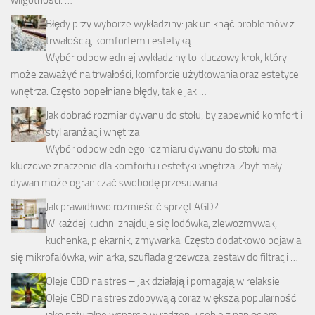
wilgotności. …
Błędy przy wyborze wykładziny: jak uniknąć problemów z
trwałością, komfortem i estetyką
Wybór odpowiedniej wykładziny to kluczowy krok, który
może zaważyć na trwałości, komforcie użytkowania oraz estetyce
wnętrza. Często popełniane błędy, takie jak …
Jak dobrać rozmiar dywanu do stołu, by zapewnić komfort i
styl aranżacji wnętrza
Wybór odpowiedniego rozmiaru dywanu do stołu ma
kluczowe znaczenie dla komfortu i estetyki wnętrza. Zbyt mały
dywan może ograniczać swobodę przesuwania …
Jak prawidłowo rozmieścić sprzęt AGD?
W każdej kuchni znajduje się lodówka, zlewozmywak,
kuchenka, piekarnik, zmywarka. Często dodatkowo pojawia
się mikrofalówka, winiarka, szuflada grzewcza, zestaw do filtracji …
Oleje CBD na stres – jak działają i pomagają w relaksie
Oleje CBD na stres zdobywają coraz większą popularność