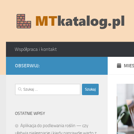
Skip to content
Współpraca i kontakt
OBSERWUJ:
MIE
Szukaj:
OSTATNIE WPISY
Aplikacja do podlewania roślin — czy
ułatwia pielęgnację i kiedy naprawdę warto z