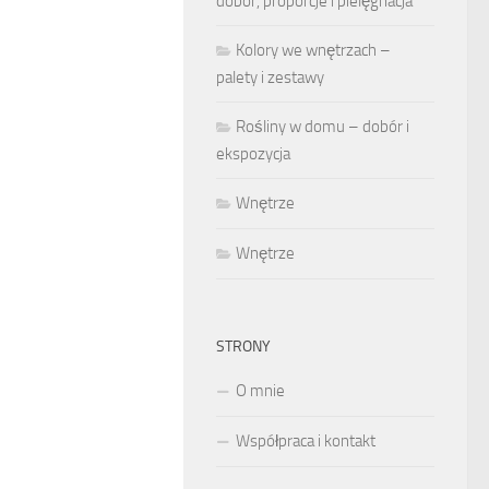
dobór, proporcje i pielęgnacja
Kolory we wnętrzach –
palety i zestawy
Rośliny w domu – dobór i
ekspozycja
Wnętrze
Wnętrze
STRONY
O mnie
Współpraca i kontakt