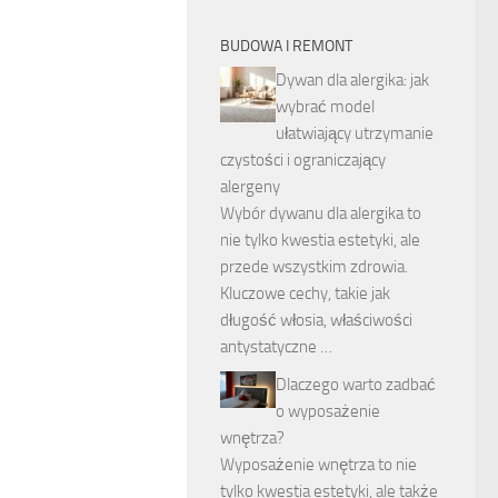
BUDOWA I REMONT
Dywan dla alergika: jak
wybrać model
ułatwiający utrzymanie
czystości i ograniczający
alergeny
Wybór dywanu dla alergika to
nie tylko kwestia estetyki, ale
przede wszystkim zdrowia.
Kluczowe cechy, takie jak
długość włosia, właściwości
antystatyczne …
Dlaczego warto zadbać
o wyposażenie
wnętrza?
Wyposażenie wnętrza to nie
tylko kwestia estetyki, ale także