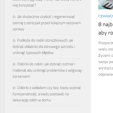
niej korzystać?
CIEKAWO
Jak skutecznie czyścić i regenerować
ziemię z doniczek przed kolejnym sezonem
8 najb
uprawy
aby r
Podłoże do roślin doniczkowych: jak
Rozpocz
dobrać składniki dla zdrowego wzrostu i
wielu os
uniknąć typowych błędów
życiem o
swoje pa
Osłonki do roślin: jak dobrać rozmiar i
wystarcz
materiał, aby uniknąć problemów z wilgocią i
odpowied
korzeniami
Osłonki z wkładem czy bez: kiedy wybrać
funkcjonalność, a kiedy postawić na
dekorację roślin w domu