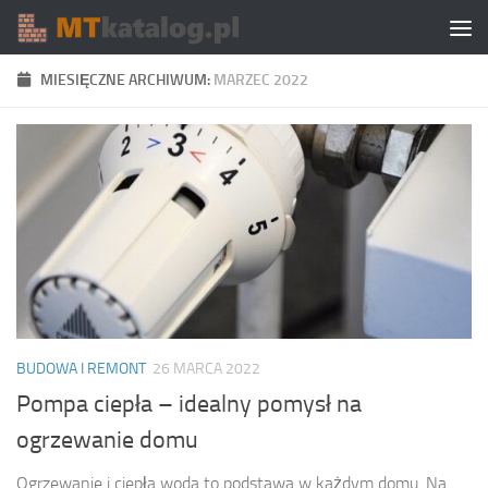
Skip to content
MIESIĘCZNE ARCHIWUM:
MARZEC 2022
BUDOWA I REMONT
26 MARCA 2022
Pompa ciepła – idealny pomysł na
ogrzewanie domu
Ogrzewanie i ciepła woda to podstawa w każdym domu. Na