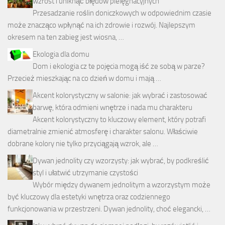
wzrost i uniknąć błędów pielęgnacyjnych
Przesadzanie roślin doniczkowych w odpowiednim czasie
może znacząco wpłynąć na ich zdrowie i rozwój. Najlepszym
okresem na ten zabieg jest wiosna, …
Ekologia dla domu
Dom i ekologia cz te pojęcia mogą iść ze sobą w parze?
Przecież mieszkając na co dzień w domu i mają …
Akcent kolorystyczny w salonie: jak wybrać i zastosować
barwę, która odmieni wnętrze i nada mu charakteru
Akcent kolorystyczny to kluczowy element, który potrafi
diametralnie zmienić atmosferę i charakter salonu. Właściwie
dobrane kolory nie tylko przyciągają wzrok, ale …
Dywan jednolity czy wzorzysty: jak wybrać, by podkreślić
styl i ułatwić utrzymanie czystości
Wybór między dywanem jednolitym a wzorzystym może
być kluczowy dla estetyki wnętrza oraz codziennego
funkcjonowania w przestrzeni. Dywan jednolity, choć elegancki, …