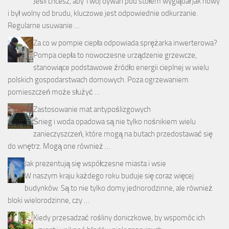
Jeśli chcesz, aby Twój dywan pod stołem wyglądał jak nowy
i był wolny od brudu, kluczowe jest odpowiednie odkurzanie.
Regularne usuwanie …
Za co w pompie ciepła odpowiada sprężarka inwerterowa?
Pompa ciepła to nowoczesne urządzenie grzewcze,
stanowiące podstawowe źródło energii cieplnej w wielu
polskich gospodarstwach domowych. Poza ogrzewaniem
pomieszczeń może służyć …
Zastosowanie mat antypoślizgowych
Śnieg i woda opadowa są nie tylko nośnikiem wielu
zanieczyszczeń, które mogą na butach przedostawać się
do wnętrz. Mogą one również …
Jak prezentują się współczesne miasta i wsie
W naszym kraju każdego roku buduje się coraz więcej
budynków. Są to nie tylko domy jednorodzinne, ale również
bloki wielorodzinne, czy …
Kiedy przesadzać rośliny doniczkowe, by wspomóc ich