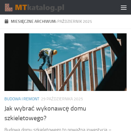
Skip to content
MIESIĘCZNE ARCHIWUM:
PAŹDZIERNIK 2025
BUDOWA I REMONT
29 PAŹDZIERNIKA 2025
Jak wybrać wykonawcę domu
szkieletowego?
Budowa domu szkieletowego to poważna inwestycja –