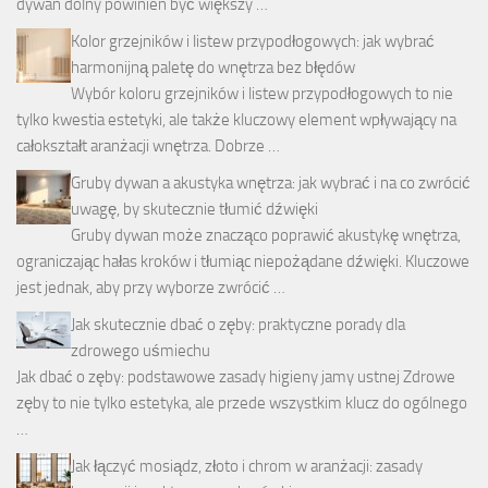
dywan dolny powinien być większy …
Kolor grzejników i listew przypodłogowych: jak wybrać
harmonijną paletę do wnętrza bez błędów
Wybór koloru grzejników i listew przypodłogowych to nie
tylko kwestia estetyki, ale także kluczowy element wpływający na
całokształt aranżacji wnętrza. Dobrze …
Gruby dywan a akustyka wnętrza: jak wybrać i na co zwrócić
uwagę, by skutecznie tłumić dźwięki
Gruby dywan może znacząco poprawić akustykę wnętrza,
ograniczając hałas kroków i tłumiąc niepożądane dźwięki. Kluczowe
jest jednak, aby przy wyborze zwrócić …
Jak skutecznie dbać o zęby: praktyczne porady dla
zdrowego uśmiechu
Jak dbać o zęby: podstawowe zasady higieny jamy ustnej Zdrowe
zęby to nie tylko estetyka, ale przede wszystkim klucz do ogólnego
…
Jak łączyć mosiądz, złoto i chrom w aranżacji: zasady