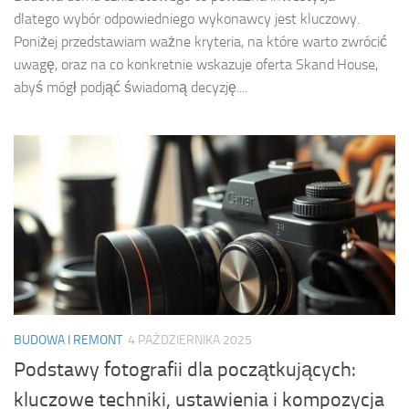
dlatego wybór odpowiedniego wykonawcy jest kluczowy.
Poniżej przedstawiam ważne kryteria, na które warto zwrócić
uwagę, oraz na co konkretnie wskazuje oferta Skand House,
abyś mógł podjąć świadomą decyzję....
BUDOWA I REMONT
4 PAŹDZIERNIKA 2025
Podstawy fotografii dla początkujących:
kluczowe techniki, ustawienia i kompozycja