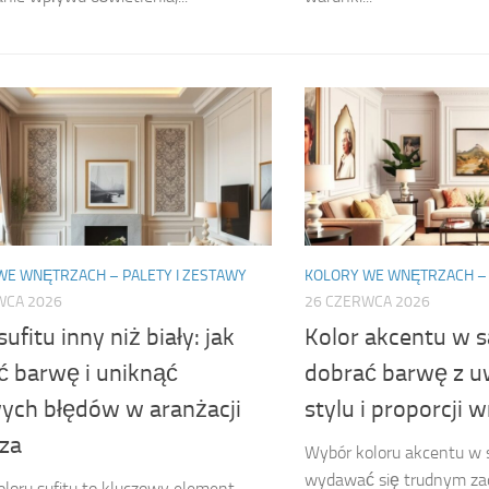
WE WNĘTRZACH – PALETY I ZESTAWY
KOLORY WE WNĘTRZACH – 
WCA 2026
26 CZERWCA 2026
sufitu inny niż biały: jak
Kolor akcentu w sa
ć barwę i uniknąć
dobrać barwę z u
ych błędów w aranżacji
stylu i proporcji 
za
Wybór koloru akcentu w 
wydawać się trudnym zad
loru sufitu to kluczowy element