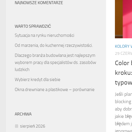
NAJNOWSZE KOMENTARZE
WARTO SPRAWDZIĆ
Sytuacja na rynku nieruchomości
Od marzenia, do kuchennej rzeczywistości.
KOLORY 
29 CZER
Dlaczego branża budowlana jest najlepszym
Color 
wyborem pracy dla specjalistów ds. zasobów
ludzkich
kroku:
Wybierz kredyt dla siebie
typow
Okna drewniane a plastikowe – porównanie
Jeśli pl
blocking
aby dobr
ARCHIWA
jakie bł
błędem j
sierpień 2026
ignorowa