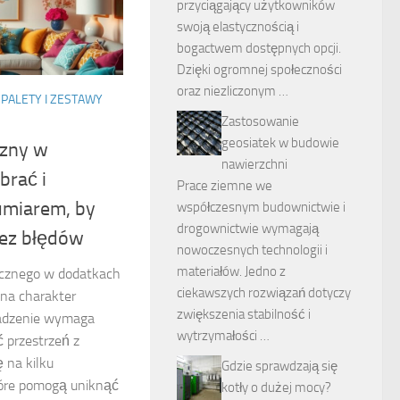
przyciągający użytkowników
swoją elastycznością i
bogactwem dostępnych opcji.
Dzięki ogromnej społeczności
oraz niezliczonym …
PALETY I ZESTAWY
Zastosowanie
geosiatek w budowie
czny w
nawierzchni
brać i
Prace ziemne we
umiarem, by
współczesnym budownictwie i
drogownictwie wymagają
ez błędów
nowoczesnych technologii i
materiałów. Jedno z
ycznego w dodatkach
ciekawszych rozwiązań dotyczy
na charakter
zwiększenia stabilność i
wadzenie wymaga
wytrzymałości …
 przestrzeń z
 na kilku
Gdzie sprawdzają się
tóre pomogą uniknąć
kotły o dużej mocy?