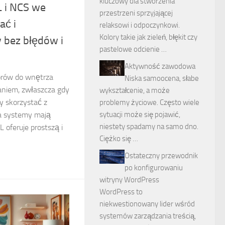
kluczowy dla stworzenia
 i NCS we
przestrzeni sprzyjającej
ać i
relaksowi i odpoczynkowi.
Kolory takie jak zieleń, błękit czy
bez błędów i
pastelowe odcienie …
Aktywność zawodowa
orów do wnętrza
Niska samoocena, słabe
niem, zwłaszcza gdy
wykształcenie, a może
y skorzystać z
problemy życiowe. Często wiele
a systemy mają
sytuacji może się pojawić,
niestety spadamy na samo dno.
 oferuje prostszą i
Ciężko się …
Ostateczny przewodnik
po konfigurowaniu
witryny WordPress
WordPress to
niekwestionowany lider wśród
systemów zarządzania treścią,