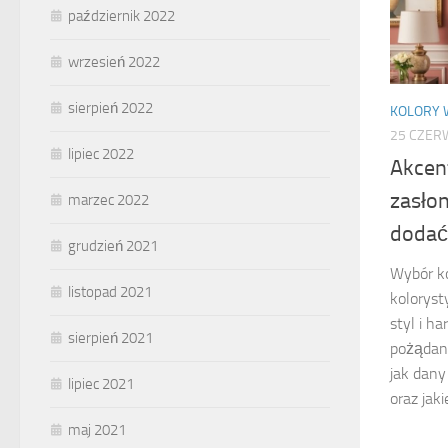
październik 2022
wrzesień 2022
sierpień 2022
KOLORY 
25 CZER
lipiec 2022
Akcen
zasłon
marzec 2022
dodać
grudzień 2021
Wybór ko
listopad 2021
kolorys
styl i h
sierpień 2021
pożądany
jak dany
lipiec 2021
oraz jak
maj 2021