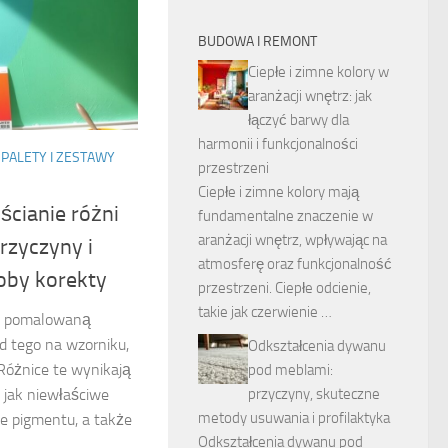
BUDOWA I REMONT
Ciepłe i zimne kolory w
aranżacji wnętrz: jak
łączyć barwy dla
harmonii i funkcjonalności
PALETY I ZESTAWY
przestrzeni
Ciepłe i zimne kolory mają
ścianie różni
fundamentalne znaczenie w
aranżacji wnętrz, wpływając na
rzyczyny i
atmosferę oraz funkcjonalność
oby korekty
przestrzeni. Ciepłe odcienie,
takie jak czerwienie …
żo pomalowaną
od tego na wzorniku,
Odkształcenia dywanu
 Różnice te wynikają
pod meblami:
przyczyny, skuteczne
h jak niewłaściwe
metody usuwania i profilaktyka
ie pigmentu, a także
Odkształcenia dywanu pod