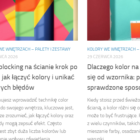
WE WNĘTRZACH – PALETY I ZESTAWY
KOLORY WE WNĘTRZACH – 
WCA 2026
29 CZERWCA 2026
blocking na ścianie krok po
Dlaczego kolor na 
 jak łączyć kolory i unikać
się od wzornika: p
ych błędów
sprawdzone spos
anujesz wprowadzić technikę color
Kiedy stoisz przed świe
 do swojego wnętrza, kluczowe jest,
ścianą, a kolor różni się 
ze zrozumieć, jak łączyć kolory oraz
może to być frustrujące.
ędy mogą zepsuć efekt. Często
z wielu czynników, takic
est zbyt duża liczba kolorów lub
mieszanie farby, osadzan
nie wpływu oświetlenia,...
warunki...