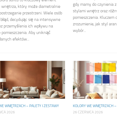
gdy mamy do czynienia z
i wnętrza, który może diametralnie
stylami wnętrz oraz różn
postrzeganie przestrzeni. Wiele osób
pomieszczenia. Kluczem d
 błąd, decydując się na intensywne
zrozumienie, jak styl ara
z przemyślenia ich wpływu na
wybór...
e pomieszczenia. Aby uniknąć
anych efektów...
WE WNĘTRZACH – PALETY I ZESTAWY
KOLORY WE WNĘTRZACH – 
WCA 2026
26 CZERWCA 2026