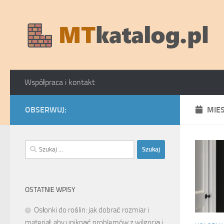
Skip to content
Współpraca i kontakt
OBSERWUJ:
MIE
Szukaj:
OSTATNIE WPISY
Osłonki do roślin: jak dobrać rozmiar i
materiał, aby uniknąć problemów z wilgocią i