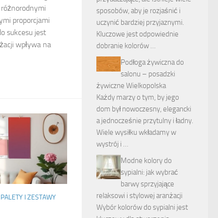
 różnorodnymi
sposobów, aby je rozjaśnić i
ymi proporcjami
uczynić bardziej przyjaznymi.
o sukcesu jest
Kluczowe jest odpowiednie
nżacji wpływa na
dobranie kolorów …
Podłoga żywiczna do
salonu – posadzki
żywiczne Wielkopolska
Każdy marzy o tym, by jego
dom był nowoczesny, elegancki
a jednocześnie przytulny i ładny.
Wiele wysiłku wkładamy w
wystrój i …
Modne kolory do
sypialni: jak wybrać
barwy sprzyjające
relaksowi i stylowej aranżacji
PALETY I ZESTAWY
Wybór kolorów do sypialni jest