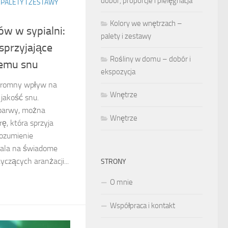
dobór, proporcje i pielęgnacja
PALETY I ZESTAWY
Kolory we wnętrzach –
ów w sypialni:
palety i zestawy
sprzyjające
Rośliny w domu – dobór i
wemu snu
ekspozycja
ogromny wpływ na
Wnętrze
jakość snu.
 barwy, można
Wnętrze
ę, która sprzyja
rozumienie
wala na świadome
czących aranżacji...
STRONY
O mnie
Współpraca i kontakt