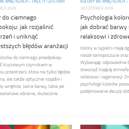
WE WNĘTRZACH – PALETY I ZESTAWY
KOLORY WE WNĘTRZACH – 
WCA 2026
30 CZERWCA 2026
y do ciemnego
Psychologia kolor
okoju: jak rozjaśnić
jak dobrać barwy 
rzeń i uniknąć
relaksowi i zdro
ęstszych błędów aranżacji
Kolory w sypialni mają 
nasze samopoczucie oraz 
olorów do ciemnego przedpokoju
Wybierając odpowiednie
ć kluczowym czynnikiem w
stworzyć kojącą atmosfer
iu przestrzeni, która nie tylko będzie
relaksowi i regeneracji. Z
na, ale także optycznie rozjaśni i
psychologii kolorów poz
y wnętrze. Jasne barwy, takie jak
podejmowanie decyzji doty
 pastelowe odcienie, skutecznie
.