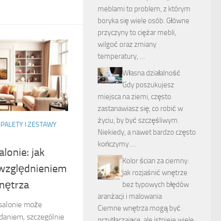
meblami to problem, z którym
boryka się wiele osób. Główne
przyczyny to ciężar mebli,
wilgoć oraz zmiany
temperatury, …
Własna działalność
Gdy poszukujesz
miejsca na ziemi, często
zastanawiasz się, co robić w
życiu, by być szczęśliwym.
PALETY I ZESTAWY
Niekiedy, a nawet bardzo często
kończymy …
lonie: jak
Kolor ścian za ciemny:
względnieniem
jak rozjaśnić wnętrze
wnętrza
bez typowych błędów
aranżacji i malowania
salonie może
Ciemne wnętrza mogą być
aniem, szczególnie
przytłaczające, ale istnieje wiele