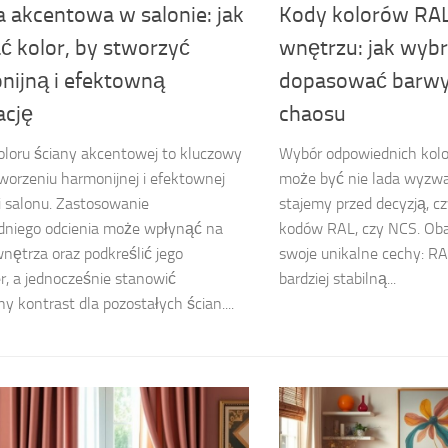
a akcentowa w salonie: jak
Kody kolorów RAL
ć kolor, by stworzyć
wnętrzu: jak wybr
nijną i efektowną
dopasować barwy 
ację
chaosu
loru ściany akcentowej to kluczowy
Wybór odpowiednich kol
worzeniu harmonijnej i efektownej
może być nie lada wyzwa
i salonu. Zastosowanie
stajemy przed decyzją, cz
dniego odcienia może wpłynąć na
kodów RAL, czy NCS. Ob
wnętrza oraz podkreślić jego
swoje unikalne cechy: RAL
r, a jednocześnie stanowić
bardziej stabilną...
y kontrast dla pozostałych ścian....