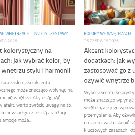
WE WNĘTRZACH – PALETY I ZESTAWY
KOLORY WE WNĘTRZACH – 
WCA 2026
25 CZERWCA 2026
t kolorystyczny na
Akcent kolorysty
ach: jak wybrać kolor, by
dodatkach: jak wy
 wnętrzu stylu i harmonii
zastosować go z 
ożywić wnętrze b
loru zasłon jako akcentu
tycznego może znacząco wpłynąć na
Wybór akcentu koloryst
armonię wnętrza. Aby osiągnąć
może znacząco wpłynąć 
 efekt, warto zwrócić uwagę na to,
wnętrza, ale jego wpro
 kolor współgra z resztą aranżacji
przemyślenia. Aby ożywić
ie emocje może...
umiarem, warto skupić się
kluczowych zasadach, k