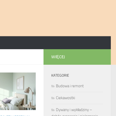
WIĘCEJ
KATEGORIE
Budowa i remont
Ciekawostki
Dywany i wykładziny –