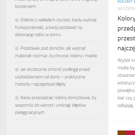
KOLORY 
korzeniami
30 CZER
Kolor
Osłonki z wkładem czy bez: kiedy wybrać
przedp
funkcjonalność, a kiedy postawić na
dekorację roślin w domu
przest
najcz
Podstawki pod doniczki: jak wybrać
materiał i rozmiar, by chronić rośliny i meble
Wybór k
może by
Jak skutecznie chronić podłogę przed
stworzen
uszkodzeniami od donic – praktyczne
estetycz
metody i najczęstsze błędy
powiększ
Kiedy przesadzać rośliny doniczkowe, by
biel czy
wspomóc ich wzrost i uniknąć błędów
odbijają..
pielęgnacyjnych