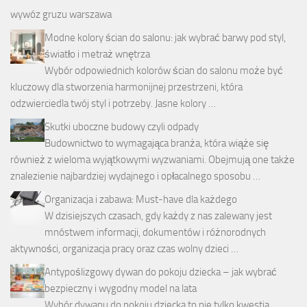
wywóz gruzu warszawa
Modne kolory ścian do salonu: jak wybrać barwy pod styl,
światło i metraż wnętrza
Wybór odpowiednich kolorów ścian do salonu może być
kluczowy dla stworzenia harmonijnej przestrzeni, która
odzwierciedla twój styl i potrzeby. Jasne kolory …
Skutki uboczne budowy czyli odpady
Budownictwo to wymagająca branża, która wiąże się
również z wieloma wyjątkowymi wyzwaniami. Obejmują one także
znalezienie najbardziej wydajnego i opłacalnego sposobu …
Organizacja i zabawa: Must-have dla każdego
W dzisiejszych czasach, gdy każdy z nas zalewany jest
mnóstwem informacji, dokumentów i różnorodnych
aktywności, organizacja pracy oraz czas wolny dzieci …
Antypoślizgowy dywan do pokoju dziecka – jak wybrać
bezpieczny i wygodny model na lata
Wybór dywanu do pokoju dziecka to nie tylko kwestia