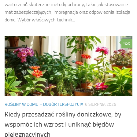
warto znać skuteczne metody ochrony, takie jak stosowanie
mat zabezpieczających, impregnacja oraz odpowiednia izolacja
donic. Wybór właściwych technik...
0
ROŚLINY W DOMU – DOBÓR I EKSPOZYCJA
6 SIERPNIA 2026
Kiedy przesadzać rośliny doniczkowe, by
wspomóc ich wzrost i uniknąć błędów
pielęgnacyjnych