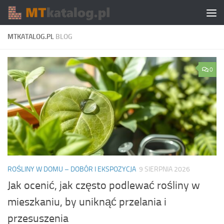
Skip to content
MTKATALOG.PL
BLOG
0
ROŚLINY W DOMU – DOBÓR I EKSPOZYCJA
9 SIERPNIA 2026
Jak ocenić, jak często podlewać rośliny w
mieszkaniu, by uniknąć przelania i
przesuszenia