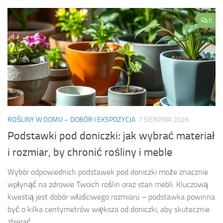
0
ROŚLINY W DOMU – DOBÓR I EKSPOZYCJA
7 SIERPNIA 2026
Podstawki pod doniczki: jak wybrać materiał
i rozmiar, by chronić rośliny i meble
Wybór odpowiednich podstawek pod doniczki może znacznie
wpłynąć na zdrowie Twoich roślin oraz stan mebli. Kluczową
kwestią jest dobór właściwego rozmiaru – podstawka powinna
być o kilka centymetrów większa od doniczki, aby skutecznie
zbierać...