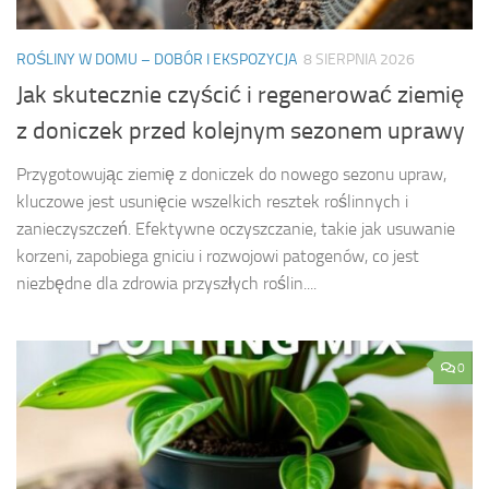
ROŚLINY W DOMU – DOBÓR I EKSPOZYCJA
8 SIERPNIA 2026
Jak skutecznie czyścić i regenerować ziemię
z doniczek przed kolejnym sezonem uprawy
Przygotowując ziemię z doniczek do nowego sezonu upraw,
kluczowe jest usunięcie wszelkich resztek roślinnych i
zanieczyszczeń. Efektywne oczyszczanie, takie jak usuwanie
korzeni, zapobiega gniciu i rozwojowi patogenów, co jest
niezbędne dla zdrowia przyszłych roślin....
0