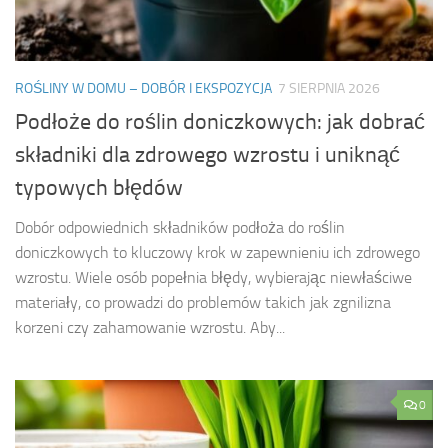
ROŚLINY W DOMU – DOBÓR I EKSPOZYCJA
7 SIERPNIA 2026
Podłoże do roślin doniczkowych: jak dobrać
składniki dla zdrowego wzrostu i uniknąć
typowych błędów
Dobór odpowiednich składników podłoża do roślin
doniczkowych to kluczowy krok w zapewnieniu ich zdrowego
wzrostu. Wiele osób popełnia błędy, wybierając niewłaściwe
materiały, co prowadzi do problemów takich jak zgnilizna
korzeni czy zahamowanie wzrostu. Aby...
0