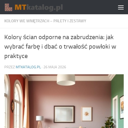
Skip to content
KOLORY WE WNĘTRZACH – PALETY I ZESTAWY
Kolory ścian odporne na zabrudzenia: jak
wybrać farbę i dbać o trwałość powłoki w
praktyce
PRZEZ
MTKATALOG.PL
·
26 MAJA 2026