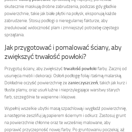
skutecznie maskują drobne zabrudzenia, podczas gdy gładkie
powierzchnie, takie jak białe płytki na połysk, eksponują każde
zabrudzenie. Stosuj podłogi o nieregularnej fakturze, aby
zredukować widoczność plam i zmniejszyć potrzebę częstego
sprzątania.
Jak przygotować i pomalować ściany, aby
zwiększyć trwałość powłoki?
Przygotuj ściany, aby zwiększyć
trwałość powłoki
farby. Zacznij od
usunięcia mebli i dekoracji. Osłoń podłogę folią i taśmą malarską.
Dokładnie oczyść powierzchnię ze
zanieczyszczeń
, takich jak kurz i
tłuste plamy, oraz usuń luźne i nieprzylegające warstwy starych
farb, szczególnie te wapienne i klejowe.
Wypełnij wszelkie ubytki masą szpachlową i wygładź powierzchnię,
a następnie zeszlifuj ją papierem ściernym i odkurz. Zastosuj grunt
na powierzchnie chłonne oraz te wcześniej malowane, aby
poprawić przyczepność nowej farby. Po gruntowaniu poczekaj, aż