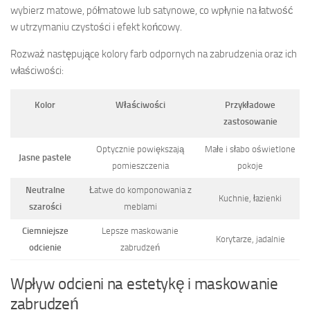
wybierz matowe, półmatowe lub satynowe, co wpłynie na łatwość
w utrzymaniu czystości i efekt końcowy.
Rozważ następujące kolory farb odpornych na zabrudzenia oraz ich
właściwości:
Kolor
Właściwości
Przykładowe
zastosowanie
Optycznie powiększają
Małe i słabo oświetlone
Jasne pastele
pomieszczenia
pokoje
Neutralne
Łatwe do komponowania z
Kuchnie, łazienki
szarości
meblami
Ciemniejsze
Lepsze maskowanie
Korytarze, jadalnie
odcienie
zabrudzeń
Wpływ odcieni na estetykę i maskowanie
zabrudzeń