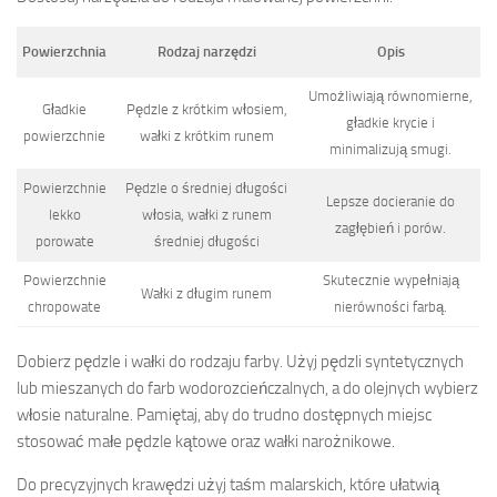
Powierzchnia
Rodzaj narzędzi
Opis
Umożliwiają równomierne,
Gładkie
Pędzle z krótkim włosiem,
gładkie krycie i
powierzchnie
wałki z krótkim runem
minimalizują smugi.
Powierzchnie
Pędzle o średniej długości
Lepsze docieranie do
lekko
włosia, wałki z runem
zagłębień i porów.
porowate
średniej długości
Powierzchnie
Skutecznie wypełniają
Wałki z długim runem
chropowate
nierówności farbą.
Dobierz pędzle i wałki do rodzaju farby. Użyj pędzli syntetycznych
lub mieszanych do farb wodorozcieńczalnych, a do olejnych wybierz
włosie naturalne. Pamiętaj, aby do trudno dostępnych miejsc
stosować małe pędzle kątowe oraz wałki narożnikowe.
Do precyzyjnych krawędzi użyj taśm malarskich, które ułatwią