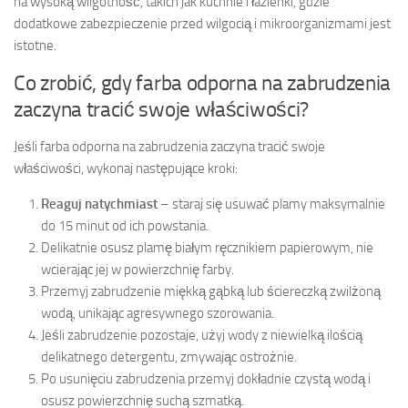
na wysoką wilgotność, takich jak kuchnie i łazienki, gdzie
dodatkowe zabezpieczenie przed wilgocią i mikroorganizmami jest
istotne.
Co zrobić, gdy farba odporna na zabrudzenia
zaczyna tracić swoje właściwości?
Jeśli farba odporna na zabrudzenia zaczyna tracić swoje
właściwości, wykonaj następujące kroki:
Reaguj natychmiast
– staraj się usuwać plamy maksymalnie
do 15 minut od ich powstania.
Delikatnie osusz plamę białym ręcznikiem papierowym, nie
wcierając jej w powierzchnię farby.
Przemyj zabrudzenie miękką gąbką lub ściereczką zwilżoną
wodą, unikając agresywnego szorowania.
Jeśli zabrudzenie pozostaje, użyj wody z niewielką ilością
delikatnego detergentu, zmywając ostrożnie.
Po usunięciu zabrudzenia przemyj dokładnie czystą wodą i
osusz powierzchnię suchą szmatką.