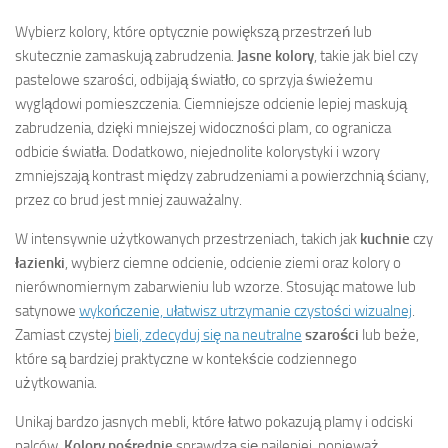
Wybierz kolory, które optycznie powiększą przestrzeń lub
skutecznie zamaskują zabrudzenia.
Jasne kolory
, takie jak biel czy
pastelowe szarości, odbijają światło, co sprzyja świeżemu
wyglądowi pomieszczenia. Ciemniejsze odcienie lepiej maskują
zabrudzenia, dzięki mniejszej widoczności plam, co ogranicza
odbicie światła. Dodatkowo, niejednolite kolorystyki i wzory
zmniejszają kontrast między zabrudzeniami a powierzchnią ściany,
przez co brud jest mniej zauważalny.
W intensywnie użytkowanych przestrzeniach, takich jak
kuchnie
czy
łazienki
, wybierz ciemne odcienie, odcienie ziemi oraz kolory o
nierównomiernym zabarwieniu lub wzorze. Stosując matowe lub
satynowe
wykończenie, ułatwisz utrzymanie czystości wizualnej
.
Zamiast czystej
bieli, zdecyduj się na neutralne
szarości
lub beże,
które są bardziej praktyczne w kontekście codziennego
użytkowania.
Unikaj bardzo jasnych mebli, które łatwo pokazują plamy i odciski
palców.
Kolory pośrednie
sprawdzą się najlepiej, ponieważ