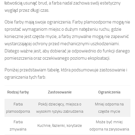
łatwością usunąć brud, a farba nadal zachowa swój estetyczny
wygląd przez długi czas.
Obie farby mają swoje ograniczenia. Farby plamoodporne mogą nie
sprostać wymaganiom miejsc o dużym natężeniu ruchu, gdzie
konieczne jest częste mycie, a farby zmywalne mogą nie zapewnić
wystarczającej ochrony przed mechanicznymi uszkodzeniami.
Dlatego ważne jest, aby dobierać je odpowiednio do funkcji danego
pomieszczenia oraz oczekiwanego poziomu eksploatacji.
Poniżej przedstawiam tabelę, która podsumowuje zastosowanie i
ograniczenia tych farb:
Rodzaj farby
Zastosowanie
Ograniczenia
Farba
Pokój dziecięcy, miejsca o
Mniej odporna na
plamoodporna
wysokim ryzyku zabrudzenia
częste mycie
Farba
Może być mniej
Kuchnie, łazienki, korytarze
zmywalna
odporna na zarysowania