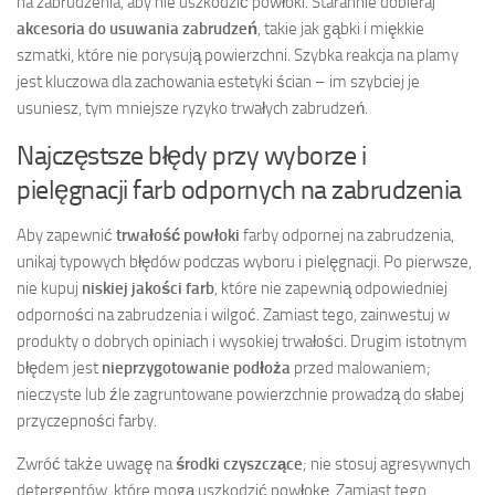
na zabrudzenia, aby nie uszkodzić powłoki. Starannie dobieraj
akcesoria do usuwania zabrudzeń
, takie jak gąbki i miękkie
szmatki, które nie porysują powierzchni. Szybka reakcja na plamy
jest kluczowa dla zachowania estetyki ścian – im szybciej je
usuniesz, tym mniejsze ryzyko trwałych zabrudzeń.
Najczęstsze błędy przy wyborze i
pielęgnacji farb odpornych na zabrudzenia
Aby zapewnić
trwałość powłoki
farby odpornej na zabrudzenia,
unikaj typowych błędów podczas wyboru i pielęgnacji. Po pierwsze,
nie kupuj
niskiej jakości farb
, które nie zapewnią odpowiedniej
odporności na zabrudzenia i wilgoć. Zamiast tego, zainwestuj w
produkty o dobrych opiniach i wysokiej trwałości. Drugim istotnym
błędem jest
nieprzygotowanie podłoża
przed malowaniem;
nieczyste lub źle zagruntowane powierzchnie prowadzą do słabej
przyczepności farby.
Zwróć także uwagę na
środki czyszczące
; nie stosuj agresywnych
detergentów, które mogą uszkodzić powłokę. Zamiast tego,