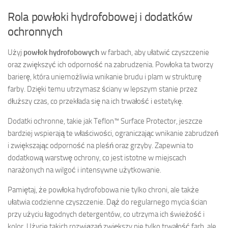
Rola powłoki hydrofobowej i dodatków
ochronnych
Użyj
powłok hydrofobowych
w farbach, aby ułatwić czyszczenie
oraz zwiększyć ich odporność na zabrudzenia. Powłoka ta tworzy
barierę, która uniemożliwia wnikanie brudu i plam w strukturę
farby. Dzięki temu utrzymasz ściany w lepszym stanie przez
dłuższy czas, co przekłada się na ich trwałość i estetykę.
Dodatki ochronne, takie jak Teflon™ Surface Protector, jeszcze
bardziej wspierają te właściwości, ograniczając wnikanie zabrudzeń
i zwiększając odporność na pleśń oraz grzyby. Zapewnia to
dodatkową warstwę ochrony, co jest istotne w miejscach
narażonych na wilgoć i intensywne użytkowanie.
Pamiętaj, że powłoka hydrofobowa nie tylko chroni, ale także
ułatwia codzienne czyszczenie. Dąż do regularnego mycia ścian
przy użyciu łagodnych detergentów, co utrzyma ich świeżość i
kolor. Użycie takich rozwiązań zwiększy nie tylko trwałość farb, ale