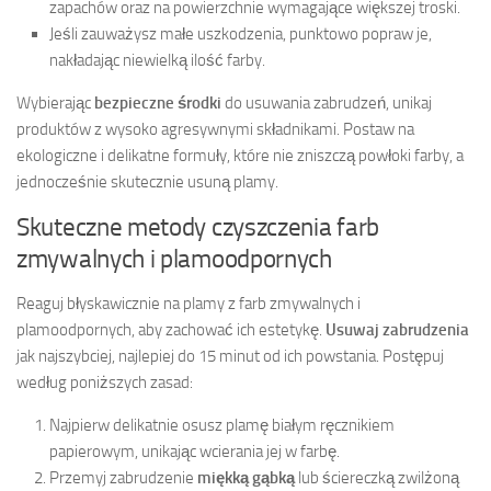
zapachów oraz na powierzchnie wymagające większej troski.
Jeśli zauważysz małe uszkodzenia, punktowo popraw je,
nakładając niewielką ilość farby.
Wybierając
bezpieczne środki
do usuwania zabrudzeń, unikaj
produktów z wysoko agresywnymi składnikami. Postaw na
ekologiczne i delikatne formuły, które nie zniszczą powłoki farby, a
jednocześnie skutecznie usuną plamy.
Skuteczne metody czyszczenia farb
zmywalnych i plamoodpornych
Reaguj błyskawicznie na plamy z farb zmywalnych i
plamoodpornych, aby zachować ich estetykę.
Usuwaj zabrudzenia
jak najszybciej, najlepiej do 15 minut od ich powstania. Postępuj
według poniższych zasad:
Najpierw delikatnie osusz plamę białym ręcznikiem
papierowym, unikając wcierania jej w farbę.
Przemyj zabrudzenie
miękką gąbką
lub ściereczką zwilżoną