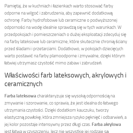
Pamiętaj, że w kuchniach i łazienkach warto stosować farby
odporne na wilgoć i zabrudzenia, aby zapewnić dodatkową
ochronę. Farby hydrofobowe lub ceramiczne o podwyższonej
odporności na wodę idealnie sprawdzą się w tych warunkach. W
przedpokojach i pomieszczeniach o dużej eksploatacji zdecyduj się
na farby lateksowe lub ceramiczne, które skutecznie chronią ściany
przed śladami i przetarciami. Dodatkowo, w pokojach dziecięcych
warto postawić na farby plamoodporne i zmywalne, dzięki którym
łatwiej utrzymasz czystość mimo zabaw i zabrudzeń.
Właściwości farb lateksowych, akrylowych i
ceramicznych
Farba lateksowa
charakteryzuje się wysoką odpornością na
zmywanie i szorowanie, co sprawia, że jest idealna do łatwego
utrzymania czystości. Dzięki dodatkom kauczuku, tworzy
elastyczną powłokę, która zmniejsza ryzyko pęknięć i odbarwień, a
jej kolor pozostaje intensywny przez długi czas.
Farba akrylowa
jest łatwa w czyszczeniu, lecz nie wszystkie jej rodzaje są