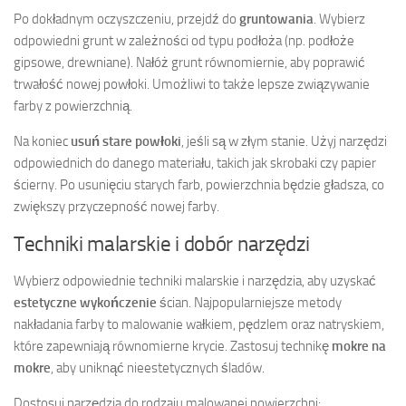
Po dokładnym oczyszczeniu, przejdź do
gruntowania
. Wybierz
odpowiedni grunt w zależności od typu podłoża (np. podłoże
gipsowe, drewniane). Nałóż grunt równomiernie, aby poprawić
trwałość nowej powłoki. Umożliwi to także lepsze związywanie
farby z powierzchnią.
Na koniec
usuń stare powłoki
, jeśli są w złym stanie. Użyj narzędzi
odpowiednich do danego materiału, takich jak skrobaki czy papier
ścierny. Po usunięciu starych farb, powierzchnia będzie gładsza, co
zwiększy przyczepność nowej farby.
Techniki malarskie i dobór narzędzi
Wybierz odpowiednie techniki malarskie i narzędzia, aby uzyskać
estetyczne wykończenie
ścian. Najpopularniejsze metody
nakładania farby to malowanie wałkiem, pędzlem oraz natryskiem,
które zapewniają równomierne krycie. Zastosuj technikę
mokre na
mokre
, aby uniknąć nieestetycznych śladów.
Dostosuj narzędzia do rodzaju malowanej powierzchni: