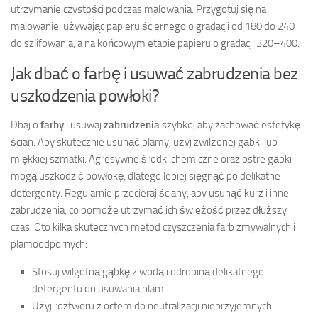
utrzymanie czystości podczas malowania. Przygotuj się na
malowanie, używając papieru ściernego o gradacji od 180 do 240
do szlifowania, a na końcowym etapie papieru o gradacji 320–400.
Jak dbać o farbę i usuwać zabrudzenia bez
uszkodzenia powłoki?
Dbaj o
farby
i usuwaj
zabrudzenia
szybko, aby zachować estetykę
ścian. Aby skutecznie usunąć plamy, użyj zwilżonej gąbki lub
miękkiej szmatki. Agresywne środki chemiczne oraz ostre gąbki
mogą uszkodzić powłokę, dlatego lepiej sięgnąć po delikatne
detergenty. Regularnie przecieraj ściany, aby usunąć kurz i inne
zabrudzenia, co pomoże utrzymać ich świeżość przez dłuższy
czas. Oto kilka skutecznych metod czyszczenia farb zmywalnych i
plamoodpornych:
Stosuj wilgotną gąbkę z wodą i odrobiną delikatnego
detergentu do usuwania plam.
Użyj roztworu z octem do neutralizacji nieprzyjemnych