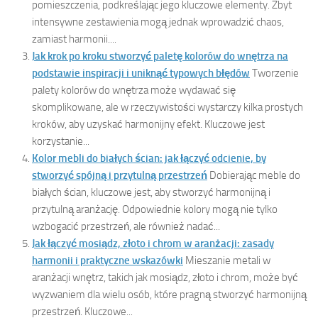
pomieszczenia, podkreślając jego kluczowe elementy. Zbyt
intensywne zestawienia mogą jednak wprowadzić chaos,
zamiast harmonii....
Jak krok po kroku stworzyć paletę kolorów do wnętrza na
podstawie inspiracji i uniknąć typowych błędów
Tworzenie
palety kolorów do wnętrza może wydawać się
skomplikowane, ale w rzeczywistości wystarczy kilka prostych
kroków, aby uzyskać harmonijny efekt. Kluczowe jest
korzystanie...
Kolor mebli do białych ścian: jak łączyć odcienie, by
stworzyć spójną i przytulną przestrzeń
Dobierając meble do
białych ścian, kluczowe jest, aby stworzyć harmonijną i
przytulną aranżację. Odpowiednie kolory mogą nie tylko
wzbogacić przestrzeń, ale również nadać...
Jak łączyć mosiądz, złoto i chrom w aranżacji: zasady
harmonii i praktyczne wskazówki
Mieszanie metali w
aranżacji wnętrz, takich jak mosiądz, złoto i chrom, może być
wyzwaniem dla wielu osób, które pragną stworzyć harmonijną
przestrzeń. Kluczowe...