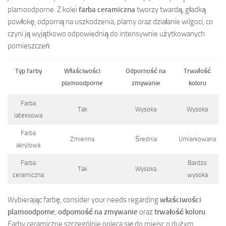
plamoodporne. Z kolei
farba ceramiczna
tworzy twardą, gładką
powłokę, odporną na uszkodzenia, plamy oraz działanie wilgoci, co
czyni ją wyjątkowo odpowiednią do intensywnie użytkowanych
pomieszczeń.
Typ farby
Właściwości
Odporność na
Trwałość
plamoodporne
zmywanie
koloru
Farba
Tak
Wysoka
Wysoka
lateksowa
Farba
Zmienna
Średnia
Umiarkowana
akrylowa
Farba
Bardzo
Tak
Wysoka
ceramiczna
wysoka
Wybierając farbę, consider your needs regarding
właściwości
plamoodporne
,
odporność na zmywanie
oraz
trwałość koloru
.
Farby ceramiczne szczególnie poleca się do miejsc o dużym