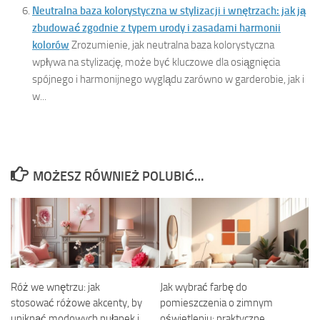
Neutralna baza kolorystyczna w stylizacji i wnętrzach: jak ją
zbudować zgodnie z typem urody i zasadami harmonii
kolorów
Zrozumienie, jak neutralna baza kolorystyczna
wpływa na stylizację, może być kluczowe dla osiągnięcia
spójnego i harmonijnego wyglądu zarówno w garderobie, jak i
w...
MOŻESZ RÓWNIEŻ POLUBIĆ…
Róż we wnętrzu: jak
Jak wybrać farbę do
stosować różowe akcenty, by
pomieszczenia o zimnym
uniknąć modowych pułapek i
oświetleniu: praktyczne