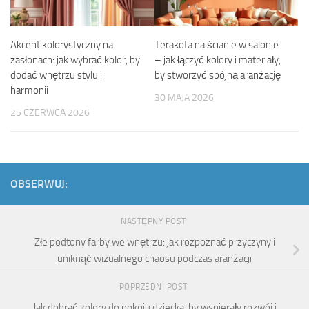
Akcent kolorystyczny na
Terakota na ścianie w salonie
zasłonach: jak wybrać kolor, by
– jak łączyć kolory i materiały,
dodać wnętrzu stylu i
by stworzyć spójną aranżację
harmonii
30 MAJA 2026
25 CZERWCA 2026
OBSERWUJ:
NASTĘPNY POST
Złe podtony farby we wnętrzu: jak rozpoznać przyczyny i
uniknąć wizualnego chaosu podczas aranżacji
POPRZEDNI POST
Jak dobrać kolory do pokoju dziecka, by wspierały rozwój i