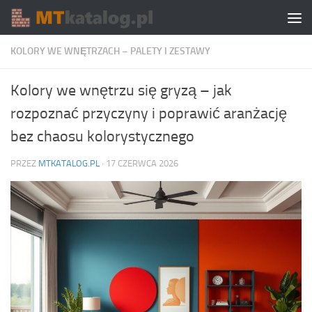
Skip to content
KOLORY WE WNĘTRZACH – PALETY I ZESTAWY
Kolory we wnętrzu się gryzą – jak
rozpoznać przyczyny i poprawić aranżację
bez chaosu kolorystycznego
PRZEZ
MTKATALOG.PL
·
17 CZERWCA 2026