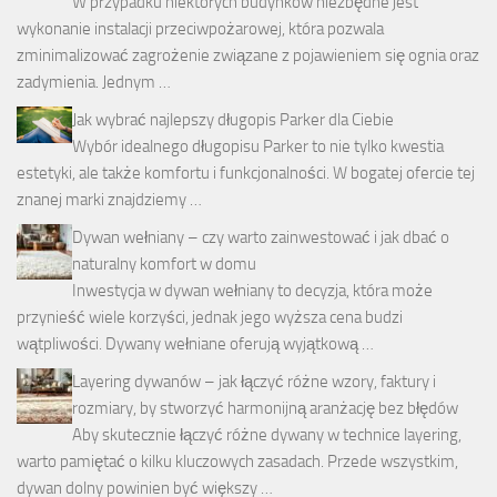
W przypadku niektórych budynków niezbędne jest
wykonanie instalacji przeciwpożarowej, która pozwala
zminimalizować zagrożenie związane z pojawieniem się ognia oraz
zadymienia. Jednym …
Jak wybrać najlepszy długopis Parker dla Ciebie
Wybór idealnego długopisu Parker to nie tylko kwestia
estetyki, ale także komfortu i funkcjonalności. W bogatej ofercie tej
znanej marki znajdziemy …
Dywan wełniany – czy warto zainwestować i jak dbać o
naturalny komfort w domu
Inwestycja w dywan wełniany to decyzja, która może
przynieść wiele korzyści, jednak jego wyższa cena budzi
wątpliwości. Dywany wełniane oferują wyjątkową …
Layering dywanów – jak łączyć różne wzory, faktury i
rozmiary, by stworzyć harmonijną aranżację bez błędów
Aby skutecznie łączyć różne dywany w technice layering,
warto pamiętać o kilku kluczowych zasadach. Przede wszystkim,
dywan dolny powinien być większy …