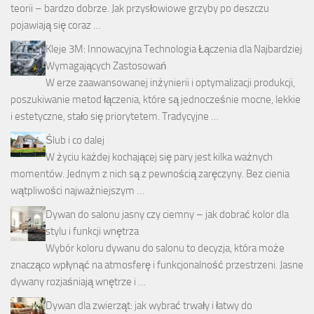
teorii – bardzo dobrze. Jak przysłowiowe grzyby po deszczu
pojawiają się coraz …
Kleje 3M: Innowacyjna Technologia Łączenia dla Najbardziej
Wymagających Zastosowań
W erze zaawansowanej inżynierii i optymalizacji produkcji,
poszukiwanie metod łączenia, które są jednocześnie mocne, lekkie
i estetyczne, stało się priorytetem. Tradycyjne …
Ślub i co dalej
W życiu każdej kochającej się pary jest kilka ważnych
momentów. Jednym z nich są z pewnością zaręczyny. Bez cienia
wątpliwości najważniejszym …
Dywan do salonu jasny czy ciemny – jak dobrać kolor dla
stylu i funkcji wnętrza
Wybór koloru dywanu do salonu to decyzja, która może
znacząco wpłynąć na atmosferę i funkcjonalność przestrzeni. Jasne
dywany rozjaśniają wnętrze i …
Dywan dla zwierząt: jak wybrać trwały i łatwy do