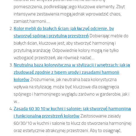
pomieszczenia, podkreślając jego kluczowe elementy. Zbyt
intensywne zestawienia mogą jednak wprowadzić chaos,
zamiast harmonii....
Kolor mebli do białych ścian: jak łączyć odcienie, by
stworzyć spójną i przytulną przestrzeń
Dobierając meble do
białych ścian, kluczowe jest, aby stworzyć harmonijną i
przytulną aranżację. Odpowiednie kolory mogą nie tylko
wzbogacić przestrzeń, ale również nadać...
Neutralna baza kolorystyczna w stylizacji i wnętrzach: jak ją
zbudować zgodnie z typem urody i zasadami harmonii
kolorów
Zrozumienie, jak neutralna baza kolorystyczna
wpływa na stylizację, może być kluczowe dla osiągnięcia
spójnego i harmonijnego wyglądu zarówno w garderobie, jak i
w...
Zasada 60 30 10 w kuchni i salonie: jak stworzyć harmonijną
i funkcjonalną przestrzeń kolorów
Zastosowanie zasady
60/30/10 w kuchni i salonie to klucz do stworzenia harmonijnej
oraz estetycznie atrakcyjnej przestrzeni. Aby to osiągnąć,