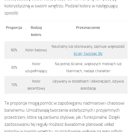
kolorystyczną w swoim wnętrzu. Podziel kolory w następujący
sposób:
Proporcja
Rodzaj
Przeznaczenie
koloru
Neutralny lub stonowany, zajmuje większość
60%
Kolor bazowy
ścian, tworząc tło
Kolor
Na jednej ścianie, większych meblach lub
30%
uzupełniający
tkaninach, nadaje charakter
Kolor
Używany w dodatkach i dekoracjach, ożywia
10%
akcentowy
aranżację
Te proporcje mogą pomóc w zapobieganiu nadmiarowi i chaosowi
barwnemu. Umożliwiają tworzenie estetycznych i przyjemnych
przestrzeni, które są zarówno stylowe, jak i funkcjonalne. Dzięki
zastosowaniu tej reguły możesz świadomie planować układ
kolorów w swoim wnętrzu, co pozytywnie wpłynie na jego odbiór.