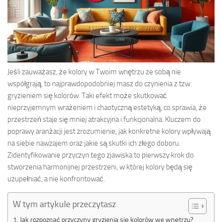
Jeśli zauważasz, że kolory w Twoim wnętrzu ze sobą nie
współgrają, to najprawdopodobniej masz do czynienia z tzw.
gryzieniem się kolorów. Taki efekt może skutkować
nieprzyjemnym wrażeniem i chaotyczną estetyką, co sprawia, że
przestrzeń staje się mniej atrakcyjna i funkcjonalna. Kluczem do
poprawy aranżacji jest zrozumienie, jak konkretne kolory wpływają
na siebie nawzajem oraz jakie są skutki ich złego doboru.
Zidentyfikowanie przyczyn tego zjawiska to pierwszy krok do
stworzenia harmonijnej przestrzeni, w której kolory będą się
uzupełniać, a nie konfrontować.
W tym artykule przeczytasz
Jak rozpoznać przyczyny gryzienia się kolorów we wnętrzu?