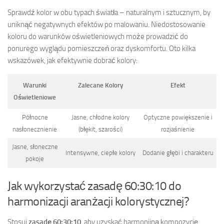
Sprawdź kolor w obu typach światła – naturalnym i sztucznym, by
uniknąć negatywnych efektów po malowaniu. Niedostosowanie
koloru do warunków oświetleniowych może prowadzić do
ponurego wyglądu pomieszczeń oraz dyskomfortu. Oto kilka
wskazówek, jak efektywnie dobrać kolory:
Warunki
Zalecane Kolory
Efekt
Oświetleniowe
Północne
Jasne, chłodne kolory
Optyczne powiększenie i
nasłonecznienie
(błękit, szarości)
rozjaśnienie
Jasne, słoneczne
Intensywne, ciepłe kolory
Dodanie głębi i charakteru
pokoje
Jak wykorzystać zasadę 60:30:10 do
harmonizacji aranżacji kolorystycznej?
Stosuj
zasadę 60:30:10
, aby uzyskać harmonijną kompozycję