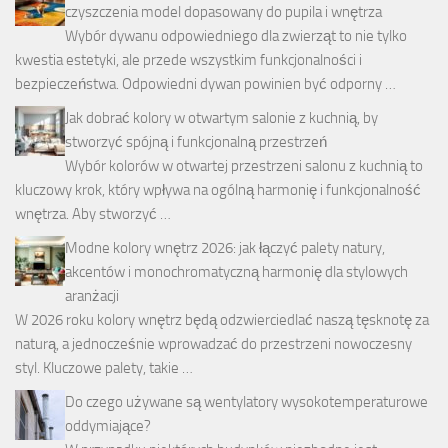
czyszczenia model dopasowany do pupila i wnętrza
Wybór dywanu odpowiedniego dla zwierząt to nie tylko
kwestia estetyki, ale przede wszystkim funkcjonalności i
bezpieczeństwa. Odpowiedni dywan powinien być odporny …
Jak dobrać kolory w otwartym salonie z kuchnią, by
stworzyć spójną i funkcjonalną przestrzeń
Wybór kolorów w otwartej przestrzeni salonu z kuchnią to
kluczowy krok, który wpływa na ogólną harmonię i funkcjonalność
wnętrza. Aby stworzyć …
Modne kolory wnętrz 2026: jak łączyć palety natury,
akcentów i monochromatyczną harmonię dla stylowych
aranżacji
W 2026 roku kolory wnętrz będą odzwierciedlać naszą tęsknotę za
naturą, a jednocześnie wprowadzać do przestrzeni nowoczesny
styl. Kluczowe palety, takie …
Do czego używane są wentylatory wysokotemperaturowe
oddymiające?