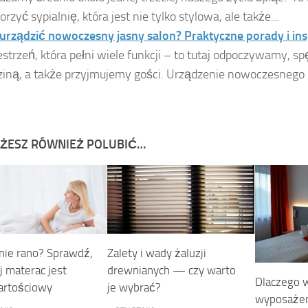
rzyć sypialnię, która jest nie tylko stylowa, ale także...
 urządzić nowoczesny jasny salon? Praktyczne porady i ins
estrzeń, która pełni wiele funkcji – to tutaj odpoczywamy, s
ziną, a także przyjmujemy gości. Urządzenie nowoczesnego
ŻESZ RÓWNIEŻ POLUBIĆ…
ie rano? Sprawdź,
Zalety i wady żaluzji
j materac jest
drewnianych — czy warto
Dlaczego 
artościowy
je wybrać?
wyposażen