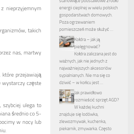
stanowiące podstawowe źródło
 z nieprzyjemnym
energii cieplnej w wielu polskich
gospodarstwach domowych.
Poza ogrzewaniem
pomieszczeń może służyć …
organizmów, takich
Kołdra – jak ją
pielęgnować?
przez nas, martwy
Kołdra zaliczana jest do
ważnych, jak nie jednych z
najważniejszych akcesoriów
 które przejawiają
sypialnianych. Nie ma się co
ę wystarczy częste
dziwić – w końcu jest …
Jak prawidłowo
rozmieścić sprzęt AGD?
szybciej ulega to
W każdej kuchni
iana średnio co 5-
znajduje się lodówka,
 pocimy w nocy lub
zlewozmywak, kuchenka,
piekarnik, zmywarka. Często
iu.