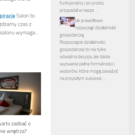
funkcjonalny i po prostu
przypadał w nasze …
piracje
Salon to
Jak prawidłowo
pędzamy czas z
rozpocząć działalność
 salonu wymaga...
gospodarczą
Rozpoczęcie działalności
gospodarczej to nie tylko
odważna decyzja, ale także
wyzwanie pełne formalności i
wyborów, które mogą zaważyć
na przyszłym sukcesie. …
warto zadbać o
ie wnętrza?