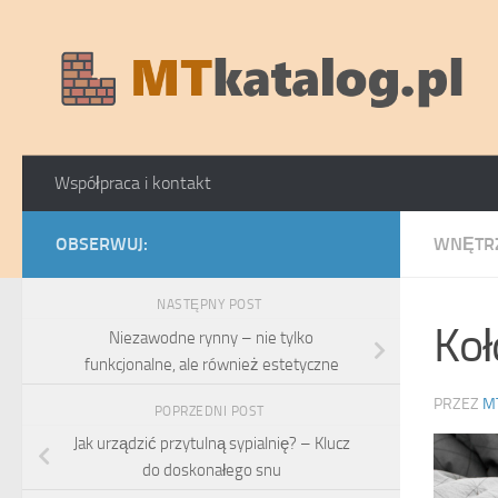
Skip to content
Współpraca i kontakt
OBSERWUJ:
WNĘTR
NASTĘPNY POST
Koł
Niezawodne rynny – nie tylko
funkcjonalne, ale również estetyczne
PRZEZ
M
POPRZEDNI POST
Jak urządzić przytulną sypialnię? – Klucz
do doskonałego snu