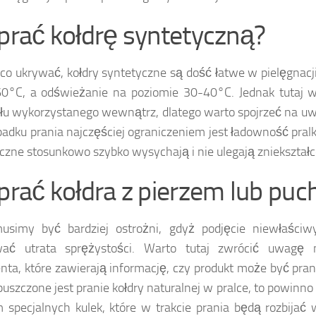
 prać kołdrę syntetyczną?
co ukrywać, kołdry syntetyczne są dość łatwe w pielęgnacji.
0°C, a odświeżanie na poziomie 30-40°C. Jednak tutaj w
łu wykorzystanego wewnątrz, dlatego warto spojrzeć na uw
adku prania najczęściej ograniczeniem jest ładowność pralki
czne stosunkowo szybko wysychają i nie ulegają zniekształce
 prać kołdra z pierzem lub pu
musimy być bardziej ostrożni, gdyż podjęcie niewłaśc
wać utrata sprężystości. Warto tutaj zwrócić uwagę 
nta, które zawierają informację, czy produkt może być pra
opuszczone jest pranie kołdry naturalnej w pralce, to powinn
 specjalnych kulek, które w trakcie prania będą rozbijać