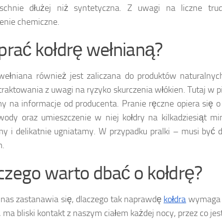
 schnie dłużej niż syntetyczna. Z uwagi na liczne trud
enie chemiczne.
 prać kołdrę wełnianą?
wełniana również jest zaliczana do produktów naturalny
traktowania z uwagi na ryzyko skurczenia włókien. Tutaj w p
y na informacje od producenta. Pranie ręczne opiera się 
 wody oraz umieszczenie w niej kołdry na kilkadziesiąt m
y i delikatnie ugniatamy. W przypadku pralki – musi być 
m.
czego warto dbać o kołdrę?
 nas zastanawia się, dlaczego tak naprawdę
kołdra
wymaga pi
, ma bliski kontakt z naszym ciałem każdej nocy, przez co jes