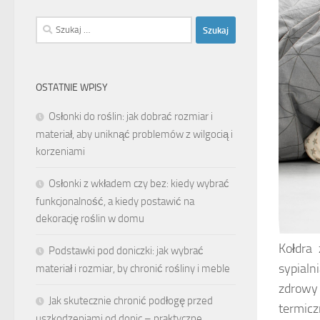
Szukaj:
OSTATNIE WPISY
Osłonki do roślin: jak dobrać rozmiar i
materiał, aby uniknąć problemów z wilgocią i
korzeniami
Osłonki z wkładem czy bez: kiedy wybrać
funkcjonalność, a kiedy postawić na
dekorację roślin w domu
Kołdra 
Podstawki pod doniczki: jak wybrać
sypial
materiał i rozmiar, by chronić rośliny i meble
zdrowy 
Jak skutecznie chronić podłogę przed
termicz
uszkodzeniami od donic – praktyczne