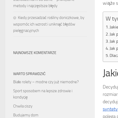
wiąże s
metody i najczęstsze błędy
W ty
Kiedy przesadzać rośliny doniczkowe, by
wspomóc ich wzrost i uniknąć błędów
Jaki
pielęgnacyjnych
Jak 
Jak 
Jak 
NAJNOWSZE KOMENTARZE
Dlac
Jak
WARTO SPRAWDZIĆ
Białe rolety – modne czy już niemodne?
Decyduj
Sport sposobem na lepsze zdrowie i
rozmiar
kondycję
decyduj
Chwila ciszy
syntet
Budujemy dom
polega 