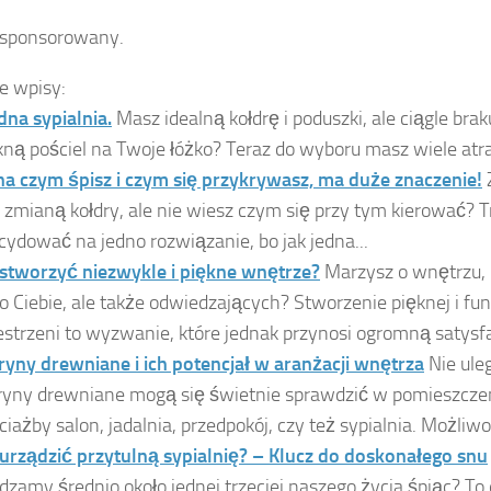
 sponsorowany.
e wpisy:
na sypialnia.
Masz idealną kołdrę i poduszki, ale ciągle bra
kną pościel na Twoje łóżko? Teraz do wyboru masz wiele atra
na czym śpisz i czym się przykrywasz, ma duże znaczenie!
 zmianą kołdry, ale nie wiesz czym się przy tym kierować? Tr
cydować na jedno rozwiązanie, bo jak jedna...
 stworzyć niezwykle i piękne wnętrze?
Marzysz o wnętrzu, 
ko Ciebie, ale także odwiedzających? Stworzenie pięknej i fu
estrzeni to wyzwanie, które jednak przynosi ogromną satysfak
ryny drewniane i ich potencjał w aranżacji wnętrza
Nie ule
ryny drewniane mogą się świetnie sprawdzić w pomieszczen
ciażby salon, jadalnia, przedpokój, czy też sypialnia. Możliwoś
 urządzić przytulną sypialnię? – Klucz do doskonałego snu
dzamy średnio około jednej trzeciej naszego życia śpiąc? To