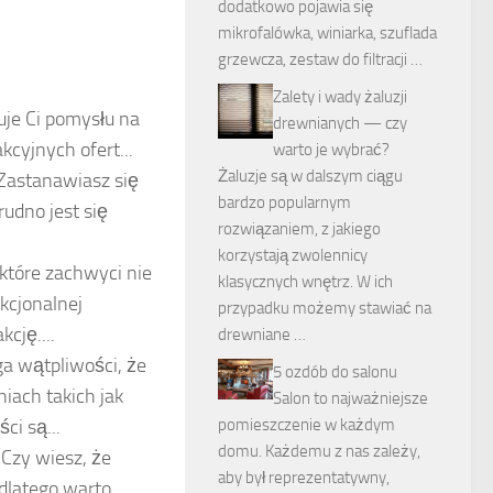
dodatkowo pojawia się
mikrofalówka, winiarka, szuflada
grzewcza, zestaw do filtracji …
Zalety i wady żaluzji
kuje Ci pomysłu na
drewnianych — czy
kcyjnych ofert...
warto je wybrać?
Żaluzje są w dalszym ciągu
Zastanawiasz się
bardzo popularnym
udno jest się
rozwiązaniem, z jakiego
korzystają zwolennicy
które zachwyci nie
klasycznych wnętrz. W ich
nkcjonalnej
przypadku możemy stawiać na
cję....
drewniane …
ga wątpliwości, że
5 ozdób do salonu
iach takich jak
Salon to najważniejsze
ci są...
pomieszczenie w każdym
domu. Każdemu z nas zależy,
Czy wiesz, że
aby był reprezentatywny,
 dlatego warto