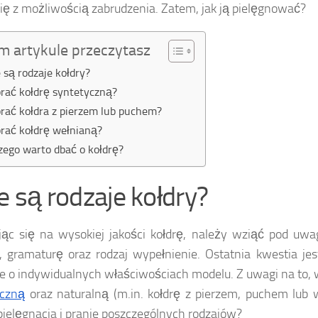
ię z możliwością zabrudzenia. Zatem, jak ją pielęgnować?
m artykule przeczytasz
e są rodzaje kołdry?
prać kołdrę syntetyczną?
prać kołdra z pierzem lub puchem?
prać kołdrę wełnianą?
zego warto dbać o kołdrę?
ie są rodzaje kołdry?
ąc się na wysokiej jakości kołdrę, należy wziąć pod uwa
, gramaturę oraz rodzaj wypełnienie. Ostatnia kwestia jes
e o indywidualnych właściwościach modelu. Z uwagi na to,
yczną
oraz naturalną (m.in. kołdrę z pierzem, puchem lub
pielęgnacja i pranie poszczególnych rodzajów?