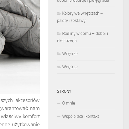
dobór, proporcje i pielęgnacja
Kolory we wnętrzach –
palety i zestawy
Rośliny w domu – dobór i
ekspozycja
Wnętrze
Wnętrze
STRONY
jszych akcesoriów
O mnie
zagwarantować nam
a właściwy komfort
Współpraca i kontakt
zienne użytkowanie