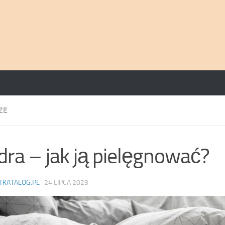
ZE
dra – jak ją pielęgnować?
TKATALOG.PL
·
24 LIPCA 2023