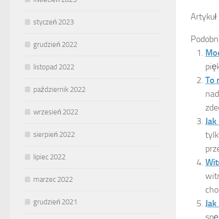
Artykuł
styczeń 2023
Podobn
grudzień 2022
Mod
pię
listopad 2022
To 
październik 2022
nad
zde
wrzesień 2022
Jak
tyl
sierpień 2022
prz
lipiec 2022
Wit
wit
marzec 2022
cho
grudzień 2021
Jak
spę