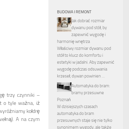
BUDOWA I REMONT
Jak dobrać rozmiar
dywanu pod stół, by
zapewnić wygodę i
harmonię wnętrza
Właściwy rozmiar dywanu pod
stół to klucz do komfortu i
estetyki w jadalni. Aby zapewnić
wygodę podczas odsuwania
krzeseł, dywan powinien …
Automatyka do bram:
bramy przesuwne
gę trzy czynniki –
Poznań
t o tyle ważna, iż
W dzisiejszych czasach
 wyróżniamy kołdrę
automatyka do bram
 wełną). A na czym
przesuwnych staje się nie tylko
synonimem wygody, ale także