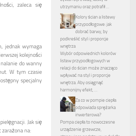
ności, zaleca się
utrzymaniu oraz potrafił …
Kolory ścian a listewy
przypodłogowe: jak
dobrać barwy, by
podkreślić styl i proporcje
ch, jednak wymaga
wnętrza
Wybór odpowiednich kolorów
ierwszej kolejności
listew przypodłogowych w
o nalanie do wanny
relacji do ścian może znacząco
inut. W tym czasie
wpływać na styl i proporcje
dostępny specjalny
wnętrza. Aby osiągnąć
harmonijny efekt, …
Za co w pompie ciepła
odpowiada sprężarka
inwerterowa?
elęgnacji. Jak się
Pompa ciepła to nowoczesne
urządzenie grzewcze,
t zarażona na: