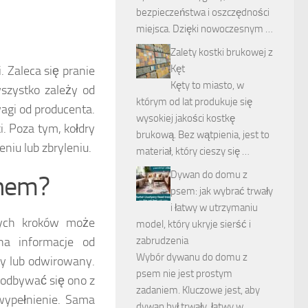
bezpieczeństwa i oszczędności
miejsca. Dzięki nowoczesnym …
Zalety kostki brukowej z
Kęt
 Zaleca się pranie
Kęty to miasto, w
szystko zależy od
którym od lat produkuje się
agi od producenta.
wysokiej jakości kostkę
. Poza tym, kołdry
brukową. Bez wątpienia, jest to
niu lub zbryleniu.
materiał, który cieszy się …
Dywan do domu z
chem?
psem: jak wybrać trwały
i łatwy w utrzymaniu
iwych kroków może
model, który ukryje sierść i
na informacje od
zabrudzenia
Wybór dywanu do domu z
ny lub odwirowany.
psem nie jest prostym
o odbywać się ono z
zadaniem. Kluczowe jest, aby
 wypełnienie. Sama
dywan był trwały, łatwy w