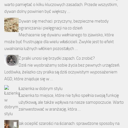
warto pamiętać o kilku kluczowych zasadach. Przede wszystkim,
dywan dolny powinien być większy …
Dywan się mechaci: przyczyny, bezpieczne metody
ograniczania i pielęgnacji na co dzień
Mechacenie się dywanu wełnianego to zjawisko, które
może być frustrujące dla wielu właścicieli. Zwykle jest to efekt
uwalniania luźnych włókien pozostałych …
Z pralki unosi się brzydki zapach. Co zrobić?
Dziś nie wyobrażamy sobie życia bez pewnych urządzeń.
Lodówka, żelazko czy pralka są dziś oczywistym wyposażeniem
AGD, które znajduje się w …
Łazienka w dobrym stylu
Łazienka to miejsce, które nie tylko spełnia swoją funkcję
użytkową, ale także wpływa na nasze samopoczucie. Warto
zainwestować w aranżację, która …
Jak ocieplić szarości na ścianach: sprawdzone sposoby na