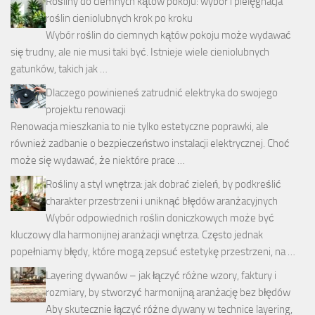
Rośliny do ciemnych kątów pokoju: wybór i pielęgnacja
roślin cieniolubnych krok po kroku
Wybór roślin do ciemnych kątów pokoju może wydawać
się trudny, ale nie musi taki być. Istnieje wiele cieniolubnych
gatunków, takich jak …
Dlaczego powinieneś zatrudnić elektryka do swojego
projektu renowacji
Renowacja mieszkania to nie tylko estetyczne poprawki, ale
również zadbanie o bezpieczeństwo instalacji elektrycznej. Choć
może się wydawać, że niektóre prace …
Rośliny a styl wnętrza: jak dobrać zieleń, by podkreślić
charakter przestrzeni i uniknąć błędów aranżacyjnych
Wybór odpowiednich roślin doniczkowych może być
kluczowy dla harmonijnej aranżacji wnętrza. Często jednak
popełniamy błędy, które mogą zepsuć estetykę przestrzeni, na …
Layering dywanów – jak łączyć różne wzory, faktury i
rozmiary, by stworzyć harmonijną aranżację bez błędów
Aby skutecznie łączyć różne dywany w technice layering,