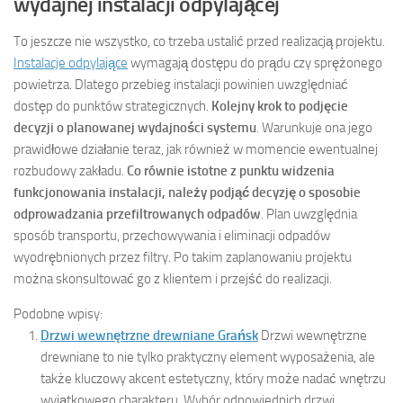
wydajnej instalacji odpylającej
To jeszcze nie wszystko, co trzeba ustalić przed realizacją projektu.
Instalacje odpylające
wymagają dostępu do prądu czy sprężonego
powietrza. Dlatego przebieg instalacji powinien uwzględniać
dostęp do punktów strategicznych.
Kolejny krok to podjęcie
decyzji o planowanej wydajności systemu
. Warunkuje ona jego
prawidłowe działanie teraz, jak również w momencie ewentualnej
rozbudowy zakładu.
Co równie istotne z punktu widzenia
funkcjonowania instalacji, należy podjąć decyzję o sposobie
odprowadzania przefiltrowanych odpadów
. Plan uwzględnia
sposób transportu, przechowywania i eliminacji odpadów
wyodrębnionych przez filtry. Po takim zaplanowaniu projektu
można skonsultować go z klientem i przejść do realizacji.
Podobne wpisy:
Drzwi wewnętrzne drewniane Grańsk
Drzwi wewnętrzne
drewniane to nie tylko praktyczny element wyposażenia, ale
także kluczowy akcent estetyczny, który może nadać wnętrzu
wyjątkowego charakteru. Wybór odpowiednich drzwi...