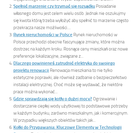
Spełnić marzenie czy trzymać się rozsądku
Posiadanie
własnego domu jest celem wielu osób. Jednak nie oszukujmy
się kwota którą trzeba wyłożyć aby spełnić to marzenie często
przekracza nasze możliwości....
Rynek nieruchomości w Polsce
Rynek nieruchomości w
Polsce przechodzi obecnie fascynujące zmiany, które można
dostrzec na każdym kroku. Rosnące ceny mieszkań oraz nowe
preferencje lokalizacyjne, związane z...
Dlaczego powinieneś zatrudnić elektryka do swojego
projektu renowacji
Renowacja mieszkania to nie tylko
estetyczne poprawki, ale również zadbanie o bezpieczeństwo
instalacji elektrycznej. Choć może się wydawać, że niektóre
prace można wykonać...
Gdzie sprawdzają się kotły o dużej mocy?
Ogrzewanie i
dostarczanie ciepłej wody użytkowej to podstawowe potrzeby
w każdym budynku, zarówno mieszkalnym, jak i komercyjnym.
W przypadku większych obiektów takich jak...
Kołki do Przypawania: Kluczowe Elementy w Technologii