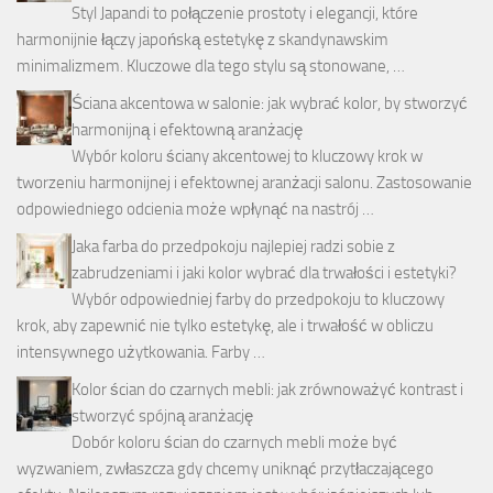
Styl Japandi to połączenie prostoty i elegancji, które
harmonijnie łączy japońską estetykę z skandynawskim
minimalizmem. Kluczowe dla tego stylu są stonowane, …
Ściana akcentowa w salonie: jak wybrać kolor, by stworzyć
harmonijną i efektowną aranżację
Wybór koloru ściany akcentowej to kluczowy krok w
tworzeniu harmonijnej i efektownej aranżacji salonu. Zastosowanie
odpowiedniego odcienia może wpłynąć na nastrój …
Jaka farba do przedpokoju najlepiej radzi sobie z
zabrudzeniami i jaki kolor wybrać dla trwałości i estetyki?
Wybór odpowiedniej farby do przedpokoju to kluczowy
krok, aby zapewnić nie tylko estetykę, ale i trwałość w obliczu
intensywnego użytkowania. Farby …
Kolor ścian do czarnych mebli: jak zrównoważyć kontrast i
stworzyć spójną aranżację
Dobór koloru ścian do czarnych mebli może być
wyzwaniem, zwłaszcza gdy chcemy uniknąć przytłaczającego