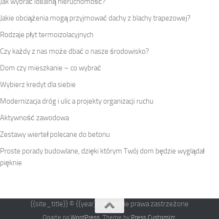
Jak wybrać idealną nieruchomość?
Jakie obciążenia mogą przyjmować dachy z blachy trapezowej?
Rodzaje płyt termoizolacyjnych
Czy każdy z nas może dbać o nasze środowisko?
Dom czy mieszkanie – co wybrać
Wybierz kredyt dla siebie
Modernizacja dróg i ulic a projekty organizacji ruchu
Aktywność zawodowa
Zestawy wierteł polecane do betonu
Proste porady budowlane, dzięki którym Twój dom będzie wyglądał
pięknie
{{site_title}} © {{year}}. Wszelkie prawa zastrzeżone
Oparte na
WordPress
. Theme by
Press Customizr
.