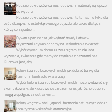
Rodzaje pokrowców samochodowych i materiały najlepsze
do wyboru
Rodzaje pokrowców samochodowych to temat nie tylko dla
osób dbających o estetykę swojego pojazdu, ale także dla tych,
którzy cenią sobie …
Dywan a pazury psa: jak wybrać trwały i łatwy w
czyszczeniu dywan odporny na uszkodzenia zwierząt
Wybór dywanu w domu ze zwierzętami to nie lada
wyzwanie, zwłaszcza gdy mamy do czynienia z pazurami psa.
Kluczowe jest, aby …
Kolory ścian do beżowych mebli: jak dobrać barwy dla
harmonii i kontrastu w aranżacji
Wybór koloru ścian do beżowych mebli może wydawać się
skomplikowany, ale kluczowe jest zrozumienie, jak różne odcienie
mogą współgrać z neutralnym …
Kolory wnętrz w stylu Japandi: harmonia naturalnych odcieni
i praktyczne wskazówki aranżacyjne