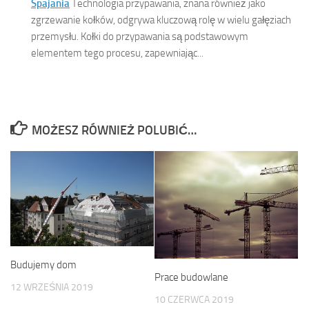
Spajania
Technologia przypawania, znana również jako
zgrzewanie kołków, odgrywa kluczową rolę w wielu gałęziach
przemysłu. Kołki do przypawania są podstawowym
elementem tego procesu, zapewniając...
MOŻESZ RÓWNIEŻ POLUBIĆ…
Budujemy dom
Prace budowlane
12 WRZEŚNIA 2019
10 CZERWCA 2019