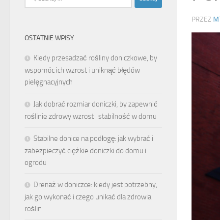
PRZEZ
M
OSTATNIE WPISY
Kiedy przesadzać rośliny doniczkowe, by
wspomóc ich wzrost i uniknąć błędów
pielęgnacyjnych
Jak dobrać rozmiar doniczki, by zapewnić
roślinie zdrowy wzrost i stabilność w domu
Stabilne donice na podłogę: jak wybrać i
zabezpieczyć ciężkie doniczki do domu i
ogrodu
Drenaż w doniczce: kiedy jest potrzebny,
jak go wykonać i czego unikać dla zdrowia
roślin