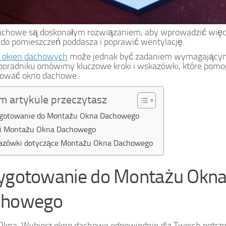
achowe są doskonałym rozwiązaniem, aby wprowadzić więc
 do pomieszczeń poddasza i poprawić wentylację.
 okien dachowych
może jednak być zadaniem wymagającym w
oradniku omówimy kluczowe kroki i wskazówki, które pomo
ować okno dachowe.
m artykule przeczytasz
gotowanie do Montażu Okna Dachowego
i Montażu Okna Dachowego
azówki dotyczące Montażu Okna Dachowego
ygotowanie do Montażu Okn
chowego
kna: Wybierz okno dachowe odpowiednie dla Twoich potrz