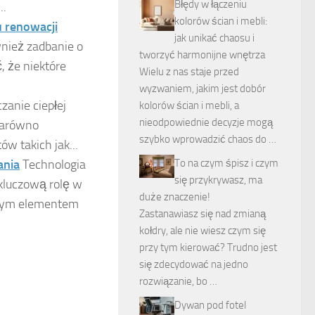
Błędy w łączeniu
..
kolorów ścian i mebli:
u renowacji
jak unikać chaosu i
wnież zadbanie o
tworzyć harmonijne wnętrza
, że niektóre
Wielu z nas staje przed
wyzwaniem, jakim jest dobór
zanie ciepłej
kolorów ścian i mebli, a
nieodpowiednie decyzje mogą
zarówno
szybko wprowadzić chaos do …
w takich jak...
To na czym śpisz i czym
ania
Technologia
się przykrywasz, ma
kluczową rolę w
duże znaczenie!
owym elementem
Zastanawiasz się nad zmianą
kołdry, ale nie wiesz czym się
przy tym kierować? Trudno jest
się zdecydować na jedno
rozwiązanie, bo …
Dywan pod fotel