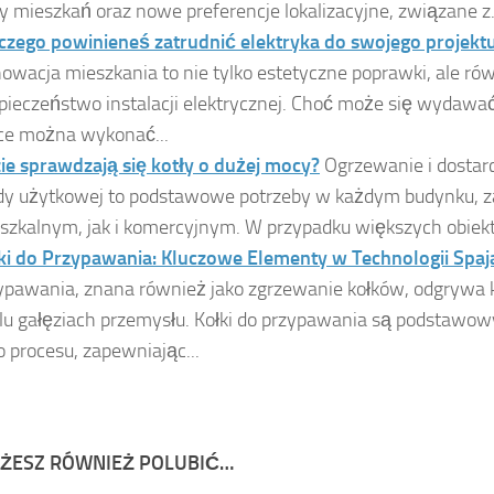
y mieszkań oraz nowe preferencje lokalizacyjne, związane z.
czego powinieneś zatrudnić elektryka do swojego projekt
owacja mieszkania to nie tylko estetyczne poprawki, ale ró
pieczeństwo instalacji elektrycznej. Choć może się wydawać
ce można wykonać...
ie sprawdzają się kotły o dużej mocy?
Ogrzewanie i dostarc
y użytkowej to podstawowe potrzeby w każdym budynku, 
szkalnym, jak i komercyjnym. W przypadku większych obiektó
ki do Przypawania: Kluczowe Elementy w Technologii Spaj
ypawania, znana również jako zgrzewanie kołków, odgrywa 
lu gałęziach przemysłu. Kołki do przypawania są podstaw
o procesu, zapewniając...
ŻESZ RÓWNIEŻ POLUBIĆ…