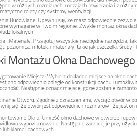
ępne w różnych rozmiarach, rodzajach otwierania i z różnymi
omatyczne rolety czy systemy wentylacji.
nia Budowlane: Upewnij się, że masz odpowiednie zezwole
są one wymagane w Twoim regionie. Zwykle montaż okna d
ładz lokalnych.
ia i Materiały: Przygotuj wszystkie niezbędne narzędzia, taki
t, poziomica, młotek, i materiały, takie jak uszczelki, śruby
ki Montażu Okna Dachowego
ygotowanie Miejsca: Wybierz dokładne miejsce na okno dach
jest ono odpowiednio odległe od konstrukcji dachu i umożliwi
oczność. Następnie oznacz miejsce, gdzie zostanie zamont
inanie Otworu: Zgodnie z oznaczeniami, wyciąć otwór w p
wnij się, że otwór jest odpowiednich rozmiarów i że jest o
ontowanie Okna: Umieść okno dachowe w otworze i upewnij 
widłowo wypoziomowane. Następnie zamocuj je przy użyci
b lub klamer dachowych.