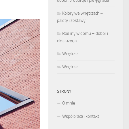
dobór, proporcje i pielęgnacja
Kolory we wnętrzach –
palety i zestawy
Rośliny w domu – dobór i
ekspozycja
Wnętrze
Wnętrze
STRONY
O mnie
Współpraca i kontakt