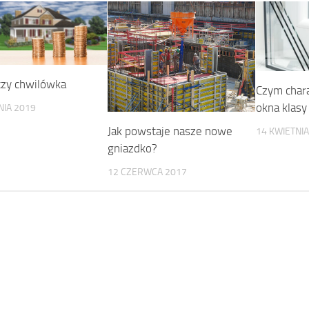
czy chwilówka
Czym chara
okna klasy
NIA 2019
Jak powstaje nasze nowe
14 KWIETNIA
gniazdko?
12 CZERWCA 2017