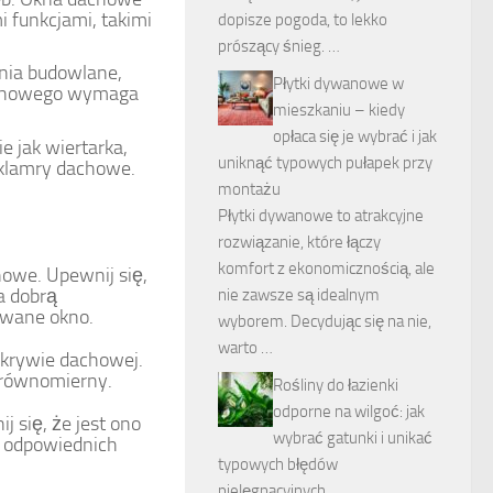
 funkcjami, takimi
dopisze pogoda, to lekko
prószący śnieg. …
nia budowlane,
Płytki dywanowe w
achowego wymaga
mieszkaniu – kiedy
opłaca się je wybrać i jak
e jak wiertarka,
uniknąć typowych pułapek przy
 i klamry dachowe.
montażu
Płytki dywanowe to atrakcyjne
rozwiązanie, które łączy
komfort z ekonomicznością, ale
owe. Upewnij się,
a dobrą
nie zawsze są idealnym
owane okno.
wyborem. Decydując się na nie,
warto …
okrywie dachowej.
n równomierny.
Rośliny do łazienki
odporne na wilgoć: jak
się, że jest ono
wybrać gatunki i unikać
u odpowiednich
typowych błędów
pielęgnacyjnych