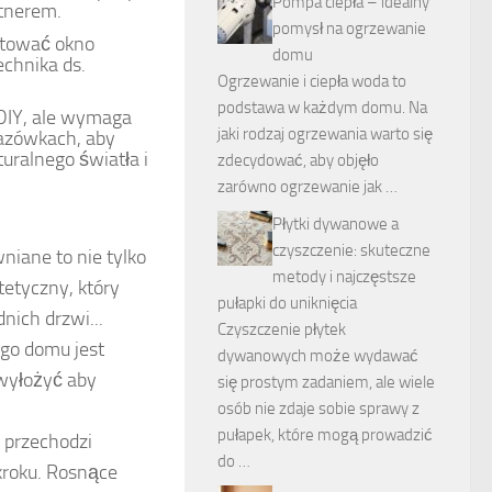
Pompa ciepła – idealny
rtnerem.
pomysł na ogrzewanie
ntować okno
domu
echnika ds.
Ogrzewanie i ciepła woda to
podstawa w każdym domu. Na
DIY, ale wymaga
jaki rodzaj ogrzewania warto się
kazówkach, aby
uralnego światła i
zdecydować, aby objęło
zarówno ogrzewanie jak …
Płytki dywanowe a
czyszczenie: skuteczne
iane to nie tylko
metody i najczęstsze
etyczny, który
pułapki do uniknięcia
ich drzwi...
Czyszczenie płytek
go domu jest
dywanowych może wydawać
 wyłożyć aby
się prostym zadaniem, ale wiele
osób nie zdaje sobie sprawy z
pułapek, które mogą prowadzić
 przechodzi
do …
kroku. Rosnące