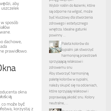
wędzi, aby
Wybór roślin do łazienki, które
 uszczelek
są odporne na wilgoć, może
być kluczowy dla stworzenia
 w sposób
zdrowego i estetycznego
riałów
wnętrza. Idealne gatunki
owane.
powinny …
kno dachowe,
Paleta kolorów do
iada
sypialni: jak stworzyć
one prawidłowo.
harmonijną przestrzeń
sprzyjającą relaksowi i
Okna
zdrowemu snu
Aby stworzyć harmonijną
paletę kolorów w sypialni,
należy skupić się na odcieniach,
które sprzyjają relaksowi i
producenta okna
łością.
poprawiają jakość snu. Kolory
neutralne, …
 co może być
ństwa, korzystaj z