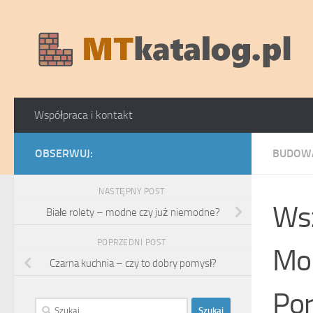
Skip to content
Współpraca i kontakt
OBSERWUJ:
BUDOWA
NASTĘPNY POST
Wsz
Białe rolety – modne czy już niemodne?
POPRZEDNI POST
Mo
Czarna kuchnia – czy to dobry pomysł?
Por
Szukaj: