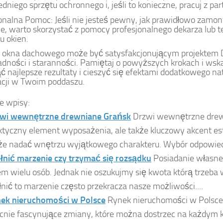
dniego sprzętu ochronnego i, jeśli to konieczne, pracuj z pa
onalna Pomoc: Jeśli nie jesteś pewny, jak prawidłowo zamo
, warto skorzystać z pomocy profesjonalnego dekarza lub t
 okien.
 okna dachowego może być satysfakcjonującym projektem 
adności i staranności. Pamiętaj o powyższych krokach i ws
ć najlepsze rezultaty i cieszyć się efektami dodatkowego nat
cji w Twoim poddaszu.
e wpisy:
wi wewnętrzne drewniane Grańsk
Drzwi wewnętrzne drewn
ktyczny element wyposażenia, ale także kluczowy akcent est
e nadać wnętrzu wyjątkowego charakteru. Wybór odpowiedn
łnić marzenie czy trzymać się rozsądku
Posiadanie własne
em wielu osób. Jednak nie oszukujmy się kwota którą trzeba
łnić to marzenie często przekracza nasze możliwości....
ek nieruchomości w Polsce
Rynek nieruchomości w Polsce
cnie fascynujące zmiany, które można dostrzec na każdym 