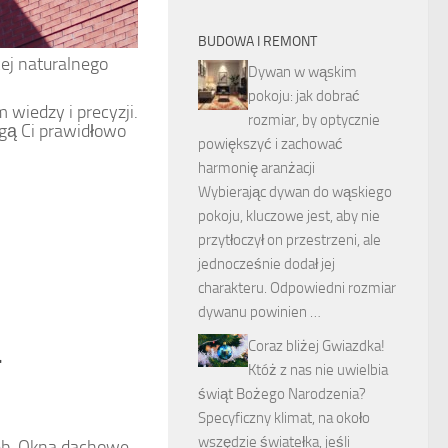
BUDOWA I REMONT
ej naturalnego
Dywan w wąskim
pokoju: jak dobrać
iedzy i precyzji.
rozmiar, by optycznie
gą Ci prawidłowo
powiększyć i zachować
harmonię aranżacji
Wybierając dywan do wąskiego
pokoju, kluczowe jest, aby nie
przytłoczył on przestrzeni, ale
jednocześnie dodał jej
charakteru. Odpowiedni rozmiar
dywanu powinien …
a
Coraz bliżej Gwiazdka!
Któż z nas nie uwielbia
świąt Bożego Narodzenia?
Specyficzny klimat, na około
wszędzie światełka, jeśli
eb. Okna dachowe