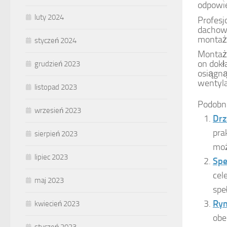
odpowie
luty 2024
Profesj
dachowe
montażu
styczeń 2024
Montaż
on dokł
grudzień 2023
osiągną
wentyla
listopad 2023
Podobn
wrzesień 2023
Drz
pra
sierpień 2023
moż
lipiec 2023
Spe
cel
maj 2023
spe
Ryn
kwiecień 2023
obe
styczeń 2023