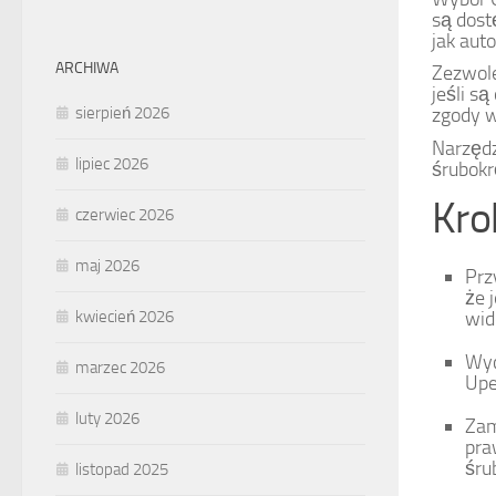
są dost
jak aut
ARCHIWA
Zezwole
jeśli 
sierpień 2026
zgody w
Narzędz
lipiec 2026
śrubokrę
Kro
czerwiec 2026
maj 2026
Prz
że 
kwiecień 2026
wid
Wyc
marzec 2026
Upe
luty 2026
Zam
pra
śru
listopad 2025