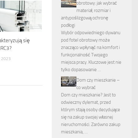
obrotowy: jak wybrać
materiał, rozmiar i
antypoślizgową ochronę
podłogi
Wybór odpowiedniego dywanu
kteryzują się
pod fotel obrotowy może
znacząco wpłynąć na komfort i
 RC3?
funkcjonalność Twojego
 2023
miejsca pracy. Kluczowe jest nie
tylko dopasowanie …
Dom czy mieszkanie –
co wybrać
Dom czy mieszkanie? Jest to
odwieczny dylemat, przed
którym stają osoby decydujące
się na zakup swojej własnej
nieruchomości. Zarówno zakup
mieszkania, …