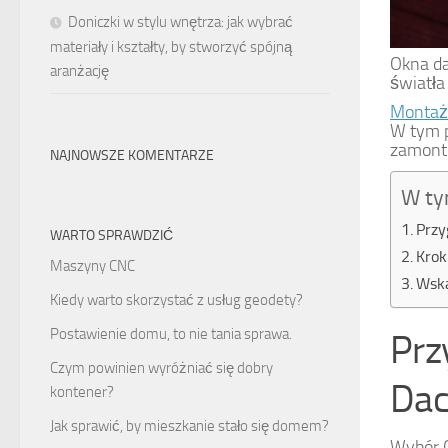
Doniczki w stylu wnętrza: jak wybrać
materiały i kształty, by stworzyć spójną
Okna d
aranżację
światła
Montaż
W tym p
zamont
NAJNOWSZE KOMENTARZE
W ty
Przy
WARTO SPRAWDZIĆ
Krok
Maszyny CNC
Wsk
Kiedy warto skorzystać z usług geodety?
Postawienie domu, to nie tania sprawa.
Prz
Czym powinien wyróżniać się dobry
Da
kontener?
Jak sprawić, by mieszkanie stało się domem?
Wybór O