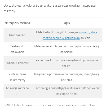
Do testowania koloru ścian wykorzystuj różnorodne narzędzia i
metody:
Narzędzie/Metoda
Opis
Małe kartoniki z wydrukowanym
kolorem, które
Próbniki farb
można ocenić w naturalnym
świetle.
Testery do
Małe saszetki lub puszki z próbką farby do aplikacji
malowania
na ścianę.
Papierowe lub cyfrowe narzędzia do porównania
Wzorniki kolorów
odcieni.
Profesjonalne
Urządzenia pomiarowe do precyzyjnej identyfikacji
kolorometry
odcienia.
Aplikacje mobilne
Technologia pozwalająca wirtualnie nałożyć kolory
AR
na zdjęcia ścian.
Jeśli różnice kolorystyczne są znaczące, rozważ poprawki. Użyj