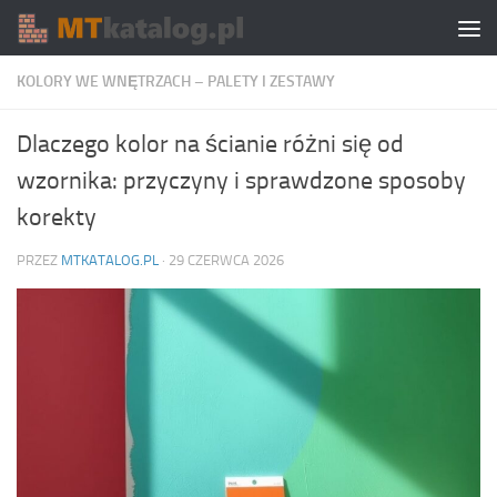
Skip to content
KOLORY WE WNĘTRZACH – PALETY I ZESTAWY
Dlaczego kolor na ścianie różni się od
wzornika: przyczyny i sprawdzone sposoby
korekty
PRZEZ
MTKATALOG.PL
·
29 CZERWCA 2026