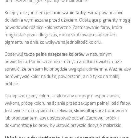
pomieszczeniu, gdzie planujesz malowanie.
Kolejnym czynnikiem jest
mieszanie farby
. Farba powinna być
dokładnie wymieszana przed użyciem. Odstające pigmenty mogą
powodować różnice kolorystyczne. Zastosowanie farby, która
mogła stać przez długi czas, może skutkować osadzeniem
pigmentu na dnie, co wpływa na jednolitość koloru.
Obserwuj także
pełne natężenie kolorów
w naturalnym
oświetleniu. Pomieszczenie o różnych źródłach światła może
sprawić, że ten sam kolor będzie wyglądał odmiennie. Ważne, aby
porównywać kolor na dużej powierzchni, a nie tylko na małej
próbce.
Dla lepszej oceny koloru, a także aby uniknąć niespodzianek,
wykonaj próbę koloru na ścianie przed zakupem pełnej ilości farby.
Jeśli wyniki różnią się od oczekiwań,
skonsultuj się
z fachowcem
lub producentem, aby dostosować odcień. Zachowuj próbki i
dokumentację kolorów, by ułatwić przyszłe decyzje malarskie.