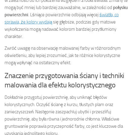
w zależności od ich położenia względem źródła światła. Zmiany te
mogą być mniej lub bardziej zauważalne, w zależności od
połysku
powierzchni
. Lśniące powierzchnie odbijają więcej
światła, co
sprawia, że kolory wydają
się głębsze, podczas gdy matowe
wykończenia mogą nadawać kolorom bardziej przytłumiony
charakter.
Zwróć uwagę na obserwację malowanej farby w różnorodnym
oświetleniu, aby lepiej zrozumieć, jak te różnice kolorystyczne
mogą wpłynąć na ostateczny efekt.
Znaczenie przygotowania ściany i techniki
malowania dla efektu kolorystycznego
Dokładnie przygotuj powierzchnię, aby uniknąć błędów
kolorystycznych. Oczyść ścianę z kurzu, tłustych plam oraz
zanieczyszczeń. Następnie zaszpachluj ubytki i przeszlifuj
powierzchnię, aby była równa i jednorodnie chłonna. Właściwe
gruntowanie poprawia przyczepność farby, co jest kluczowe dla
uzyskania jednolitego koloru.