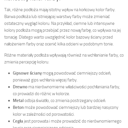
Tak, różne podłoża mają istotny wpływ na końcowy kolor farby.
Barwa podłoża lub istniejącej warstwy farby może zmieniać
ostateczny wygląd koloru. Na przykład, ciemne lub intensywne
kolory podłoża mogą przebijać przez nową farbę, co wpływa na jej
tonację. Dlatego warto uwzględnić kolor bazowy ściany przed
nałożeniem farby oraz ocenić kilka odcieni w podobnym tonie.
Różne materiały podłoża wpływają również na wchłanianie farby, co
zmienia percepcję koloru:
Gipsowe ściany
mogą powodować ciemniejszy odcień,
ponieważ gips wchłania więcej farby.
Drewno
ma nierównomierne właściwości pochłaniania farby,
co prowadzi do różnic w kolorze.
Metal
odbija światło, co zmienia postrzegany odcień.
Beton
może powodować ciemniejszy lub bardziej nasycony
kolor w zależności od porowatości.
Cegła
jest porowata i może prowadzić do nierównomiernego
krycia oraz ciemniejszego odcienia.