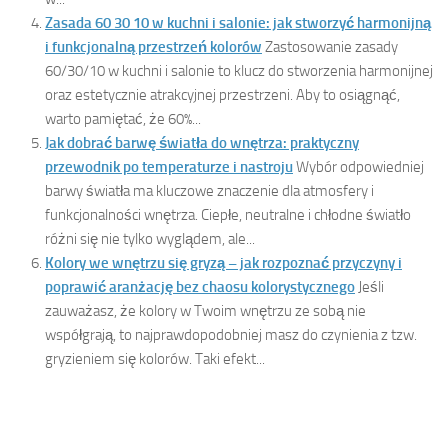
Zasada 60 30 10 w kuchni i salonie: jak stworzyć harmonijną
i funkcjonalną przestrzeń kolorów
Zastosowanie zasady
60/30/10 w kuchni i salonie to klucz do stworzenia harmonijnej
oraz estetycznie atrakcyjnej przestrzeni. Aby to osiągnąć,
warto pamiętać, że 60%...
Jak dobrać barwę światła do wnętrza: praktyczny
przewodnik po temperaturze i nastroju
Wybór odpowiedniej
barwy światła ma kluczowe znaczenie dla atmosfery i
funkcjonalności wnętrza. Ciepłe, neutralne i chłodne światło
różni się nie tylko wyglądem, ale...
Kolory we wnętrzu się gryzą – jak rozpoznać przyczyny i
poprawić aranżację bez chaosu kolorystycznego
Jeśli
zauważasz, że kolory w Twoim wnętrzu ze sobą nie
współgrają, to najprawdopodobniej masz do czynienia z tzw.
gryzieniem się kolorów. Taki efekt...