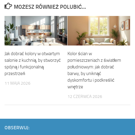
MOŻESZ RÓWNIEŻ POLUBIĆ…
Jak dobrać kolory w otwartym
Kolor ścian w
salonie z kuchnią, by stworzyć
pomieszczeniach z światłem
spójną i funkcjonalną
południowym: jak dobrać
przestrzeń
barwy, by uniknąć
dyskomfortu i podkreślić
11 MAJA 2026
wnętrze
12 CZERWCA 2026
OBSERWUJ: