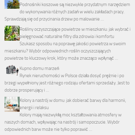
Podnośniki koszowe są niezwykle przydatnym narzędziem
do wykonywania różnych zadań w wielu zakładach pracy.
Sprawdzają się od przycinania drzew po malowanie …
Rośliny oczyszczające powietrze w mieszkaniu: jak wybrać i
pielęgnować naturalne filtry dla zdrowia i komfortu
Szukasz sposobu na poprawę jakości powietrza w swoim
mieszkaniu? Wybór odpowiednich roślin oczyszczających
powietrze to kluczowy krok, który może znacząco wpłynąć …
Kupno domu marzeń
Rynek nieruchomości w Polsce działa dosyć prężnie i po
brzegi wypełniony jest różnego rodzaju ofertami sprzedaży. Jest to
dobrze prosperujący i …
Kolory a nastrój w domu: jak dobierać barwy dla harmonii,
energii i relaksu
Kolory mają niezwykłą moc kształtowania atmosfery w
naszych domach, wpływając na nastrój i samopoczucie. Wybór
odpowiednich barw może nie tylko poprawić …