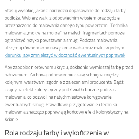
Stosuj wysokiej jakości narzędzia dopasowane do rodzaju farby i
podłoża. Wybierz wałki z odpowiednim włosiem oraz pędzle
przeznaczone do malowania danego typu powierzchni. Technika
malowania „mokre na mokre” na małych fragmentach pomoże
ograniczyć ryzyko powstawania smug. Podczas malowania
utrzymuj równomierne nasączenie wałka oraz maluj w jednym
kierunku, aby zmniejszyć widoczność ewentualnych poprawek
.
Aby zapobiec nierównemu kryciu, dokładnie wymieszaj farbę przed
nałożeniem. Zachowaj odpowiednie czasy schnięcia między
kolejnymi warstwami zgodnie z zaleceniami producenta. Bądź
czujny na efekt kolorystyczny pod światło boczne podczas
malowania, co pozwoli na natychmiastowe korygowanie
ewentualnych smug. Prawidłowe przygotowanie i technika
malowania znacząco poprawiają końcowy efekt kolorystyczny na
ścianie.
Rola rodzaju farby i wykończenia w