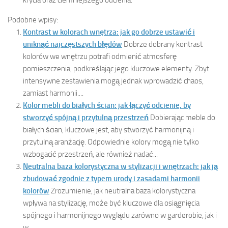
Podobne wpisy:
Kontrast w kolorach wnętrza: jak go dobrze ustawić i
uniknąć najczęstszych błędów
Dobrze dobrany kontrast
kolorów we wnętrzu potrafi odmienić atmosferę
pomieszczenia, podkreślając jego kluczowe elementy. Zbyt
intensywne zestawienia mogą jednak wprowadzić chaos,
zamiast harmonii....
Kolor mebli do białych ścian: jak łączyć odcienie, by
stworzyć spójną i przytulną przestrzeń
Dobierając meble do
białych ścian, kluczowe jest, aby stworzyć harmonijną i
przytulną aranżację. Odpowiednie kolory mogą nie tylko
wzbogacić przestrzeń, ale również nadać...
Neutralna baza kolorystyczna w stylizacji i wnętrzach: jak ją
zbudować zgodnie z typem urody i zasadami harmonii
kolorów
Zrozumienie, jak neutralna baza kolorystyczna
wpływa na stylizację, może być kluczowe dla osiągnięcia
spójnego i harmonijnego wyglądu zarówno w garderobie, jak i
w...