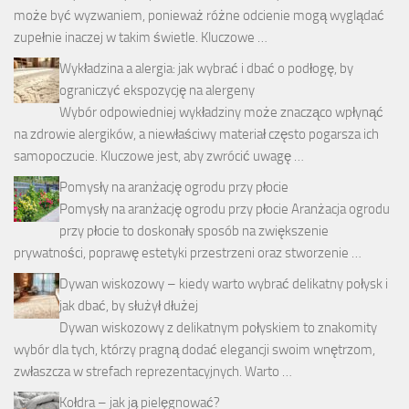
może być wyzwaniem, ponieważ różne odcienie mogą wyglądać
zupełnie inaczej w takim świetle. Kluczowe …
Wykładzina a alergia: jak wybrać i dbać o podłogę, by
ograniczyć ekspozycję na alergeny
Wybór odpowiedniej wykładziny może znacząco wpłynąć
na zdrowie alergików, a niewłaściwy materiał często pogarsza ich
samopoczucie. Kluczowe jest, aby zwrócić uwagę …
Pomysły na aranżację ogrodu przy płocie
Pomysły na aranżację ogrodu przy płocie Aranżacja ogrodu
przy płocie to doskonały sposób na zwiększenie
prywatności, poprawę estetyki przestrzeni oraz stworzenie …
Dywan wiskozowy – kiedy warto wybrać delikatny połysk i
jak dbać, by służył dłużej
Dywan wiskozowy z delikatnym połyskiem to znakomity
wybór dla tych, którzy pragną dodać elegancji swoim wnętrzom,
zwłaszcza w strefach reprezentacyjnych. Warto …
Kołdra – jak ją pielęgnować?