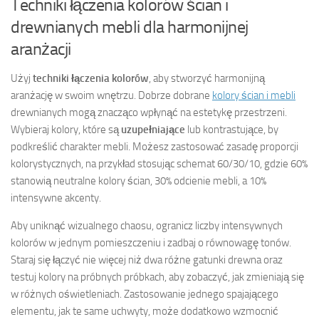
Techniki łączenia kolorów ścian i
drewnianych mebli dla harmonijnej
aranżacji
Użyj
techniki łączenia kolorów
, aby stworzyć harmonijną
aranżację w swoim wnętrzu. Dobrze dobrane
kolory ścian i mebli
drewnianych mogą znacząco wpłynąć na estetykę przestrzeni.
Wybieraj kolory, które są
uzupełniające
lub kontrastujące, by
podkreślić charakter mebli. Możesz zastosować zasadę proporcji
kolorystycznych, na przykład stosując schemat 60/30/10, gdzie 60%
stanowią neutralne kolory ścian, 30% odcienie mebli, a 10%
intensywne akcenty.
Aby uniknąć wizualnego chaosu, ogranicz liczby intensywnych
kolorów w jednym pomieszczeniu i zadbaj o równowagę tonów.
Staraj się łączyć nie więcej niż dwa różne gatunki drewna oraz
testuj kolory na próbnych próbkach, aby zobaczyć, jak zmieniają się
w różnych oświetleniach. Zastosowanie jednego spajającego
elementu, jak te same uchwyty, może dodatkowo wzmocnić