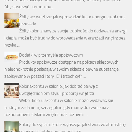
Aby stworzyć harmonijną …
Żółty we wnętrzu: jak wprowadzić kolor energii i ciepła bez
przesady
Żółty kolor, znany ze swojej zdolności do dodawania energii
i ciepła, może być trudny do wprowadzenia w aranżacji wnętrz bez
ryzyka …
Dodatki w przemyśle spożywczym
Produkty spożywcze dostępne na półkach sklepowych
niejednokrotnie posiadają w swoim składzie pewne substancje,
zapisywane w postaci litery „E” i trzech cyfr …
Kolor akcentu w salonie: jak dobrać barwę z
uwzględnieniem stylu i proporcji wnętrza
Wybór koloru akcentu w salonie może wydawać się
trudnym zadaniem, szczególnie gdy mamy do czynienia z
różnorodnymi stylami wnętrz oraz różnymi …
Kolory do sypialni, które wyciszają: jak stworzyć atmosferę
sprzyjającą relaksowi i regeneracji