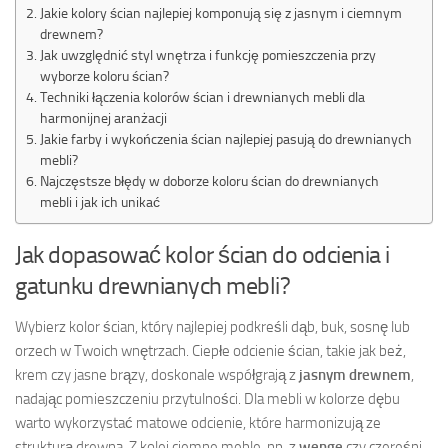
Jakie kolory ścian najlepiej komponują się z jasnym i ciemnym
drewnem?
Jak uwzględnić styl wnętrza i funkcję pomieszczenia przy
wyborze koloru ścian?
Techniki łączenia kolorów ścian i drewnianych mebli dla
harmonijnej aranżacji
Jakie farby i wykończenia ścian najlepiej pasują do drewnianych
mebli?
Najczęstsze błędy w doborze koloru ścian do drewnianych
mebli i jak ich unikać
Jak dopasować kolor ścian do odcienia i
gatunku drewnianych mebli?
Wybierz kolor ścian, który najlepiej podkreśli dąb, buk, sosnę lub
orzech w Twoich wnętrzach. Ciepłe odcienie ścian, takie jak beż,
krem czy jasne brązy, doskonale współgrają z
jasnym drewnem
,
nadając pomieszczeniu przytulności. Dla mebli w kolorze dębu
warto wykorzystać matowe odcienie, które harmonizują ze
strukturą drewna. Z kolei ciemne meble, np. z
wenge
czy czereśni,