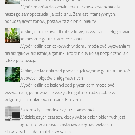
Wybór kolorów do sypialni ma kluczowe znaczenie dla
naszego samopoczucia i jakości snu. Zamiast intensywnych,
pobudzających tonów, postaw na zielenie, błękity …
Rośliny doniczkowe dla alergików: jak wybrać i pielęgnować
bezpieczne gatunki w mieszkaniu
Wybór roślin doniczkowych w domu może być wyzwaniem
dla alergików, ale istnieją gatunki, które nie tylko są bezpieczne, ale
także poprawiają …
Rośliny do łazienki pod prysznic: jak wybrać gatunki i unikać
typowych błędów pielęgnacyjnych
Wybór roślin do łazienki pod prysznicem może być
wyzwaniem, ponieważ nie wszystkie gatunki radzą sobie w
wilgotnych i ciepłych warunkach. Kluczem …
Białe rolety – modne czy już niemodne?
W dzisiejszych czasach, kiedy wybór osłon okiennych jest
ogromny, wiele osób zastanawia się nad wyborem
klasycznych, białych rolet. Czy są one …