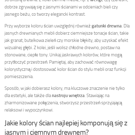
dobrze zgrywają się z jasnymi ścianami w odcieniach bieli czy
jasnego beżu, co tworzy elegancki kontrast.
Przy wyborze koloru ścian uwzględnij również
gatunki drewna
. Dla
jasnych drewnianych mebli dobierz ciemniejsze tonacje ścian, takie
jak granat, butelkowa zieleń czy morskie błękity, aby uzyskać efekt
wizualnej głębi. Z kolei, jeśli wolisz chłodne drewno, postaw na
stonowane, ciepłe tony. Unikaj jaskrawych kolorów, które mogą
przytłoczyć przestrzeń. Pamiętaj, aby zachować równowagę
kolorystyczną i dostosować kolor ścian do stylu mebli oraz funkcji
pomieszczenia.
Sposób, w jaki dobierasz kolory, ma kluczowe znaczenie nie tylko
dla estetyki, ale także dla
nastroju wnętrza
. Stawiając na
zharmonizowane połączenia, stworzysz przestrzeń sprzyjającą
relaksowi i wypoczynkowi.
Jakie kolory ścian najlepiej komponują się z
jasnym i ciemnym drewnem?