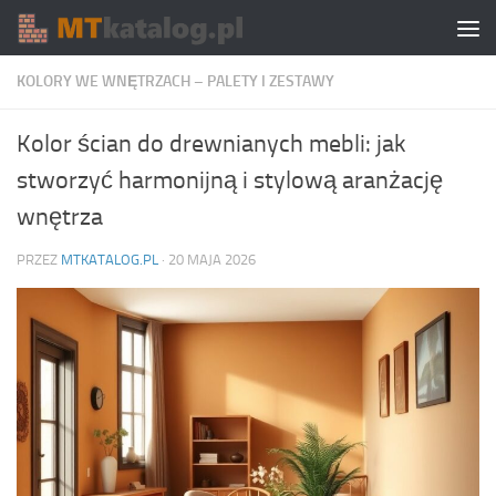
Skip to content
KOLORY WE WNĘTRZACH – PALETY I ZESTAWY
Kolor ścian do drewnianych mebli: jak
stworzyć harmonijną i stylową aranżację
wnętrza
PRZEZ
MTKATALOG.PL
·
20 MAJA 2026