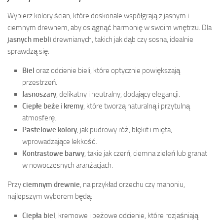
Wybierz kolory ścian, które doskonale współgrają z jasnym i
ciemnym drewnem, aby osiągnąć harmonię w swoim wnętrzu. Dla
jasnych mebli
drewnianych, takich jak dąb czy sosna, idealnie
sprawdzą się:
Biel
oraz odcienie bieli, które optycznie powiększają
przestrzeń.
Jasnoszary
, delikatny i neutralny, dodający elegancji.
Ciepłe beże
i
kremy
, które tworzą naturalną i przytulną
atmosferę.
Pastelowe kolory
, jak pudrowy róż, błękit i mięta,
wprowadzające lekkość.
Kontrastowe barwy
, takie jak czerń, ciemna zieleń lub granat
w nowoczesnych aranżacjach.
Przy
ciemnym drewnie
, na przykład orzechu czy mahoniu,
najlepszym wyborem będą:
Ciepła biel
, kremowe i beżowe odcienie, które rozjaśniają