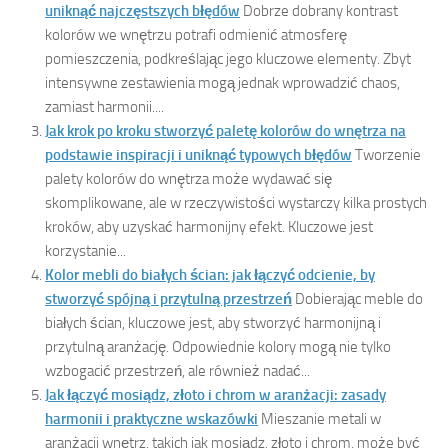
uniknąć najczęstszych błędów
Dobrze dobrany kontrast
kolorów we wnętrzu potrafi odmienić atmosferę
pomieszczenia, podkreślając jego kluczowe elementy. Zbyt
intensywne zestawienia mogą jednak wprowadzić chaos,
zamiast harmonii....
Jak krok po kroku stworzyć paletę kolorów do wnętrza na
podstawie inspiracji i uniknąć typowych błędów
Tworzenie
palety kolorów do wnętrza może wydawać się
skomplikowane, ale w rzeczywistości wystarczy kilka prostych
kroków, aby uzyskać harmonijny efekt. Kluczowe jest
korzystanie...
Kolor mebli do białych ścian: jak łączyć odcienie, by
stworzyć spójną i przytulną przestrzeń
Dobierając meble do
białych ścian, kluczowe jest, aby stworzyć harmonijną i
przytulną aranżację. Odpowiednie kolory mogą nie tylko
wzbogacić przestrzeń, ale również nadać...
Jak łączyć mosiądz, złoto i chrom w aranżacji: zasady
harmonii i praktyczne wskazówki
Mieszanie metali w
aranżacji wnętrz, takich jak mosiądz, złoto i chrom, może być