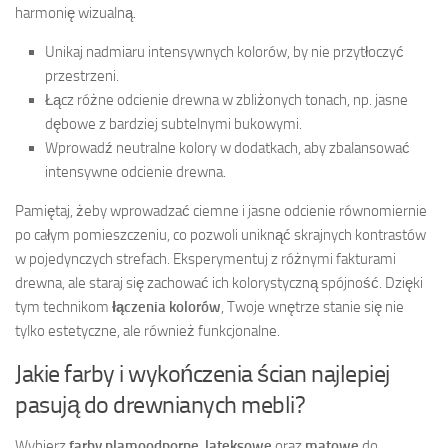
harmonię wizualną.
Unikaj nadmiaru intensywnych kolorów, by nie przytłoczyć
przestrzeni.
Łącz różne odcienie drewna w zbliżonych tonach, np. jasne
dębowe z bardziej subtelnymi bukowymi.
Wprowadź neutralne kolory w dodatkach, aby zbalansować
intensywne odcienie drewna.
Pamiętaj, żeby wprowadzać ciemne i jasne odcienie równomiernie
po całym pomieszczeniu, co pozwoli uniknąć skrajnych kontrastów
w pojedynczych strefach. Eksperymentuj z różnymi fakturami
drewna, ale staraj się zachować ich kolorystyczną spójność. Dzięki
tym technikom
łączenia kolorów
, Twoje wnętrze stanie się nie
tylko estetyczne, ale również funkcjonalne.
Jakie farby i wykończenia ścian najlepiej
pasują do drewnianych mebli?
Wybierz
farby plamoodporne
,
lateksowe
oraz
matowe
do