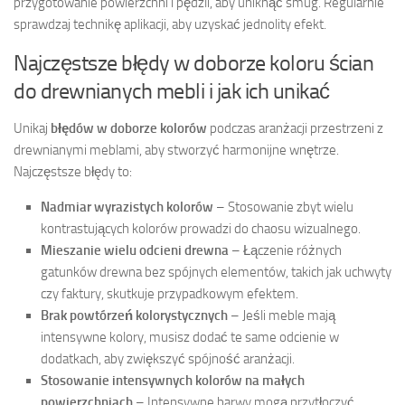
przygotowanie powierzchni i pędzli, aby uniknąć smug. Regularnie
sprawdzaj technikę aplikacji, aby uzyskać jednolity efekt.
Najczęstsze błędy w doborze koloru ścian
do drewnianych mebli i jak ich unikać
Unikaj
błędów w doborze kolorów
podczas aranżacji przestrzeni z
drewnianymi meblami, aby stworzyć harmonijne wnętrze.
Najczęstsze błędy to:
Nadmiar wyrazistych kolorów
– Stosowanie zbyt wielu
kontrastujących kolorów prowadzi do chaosu wizualnego.
Mieszanie wielu odcieni drewna
– Łączenie różnych
gatunków drewna bez spójnych elementów, takich jak uchwyty
czy faktury, skutkuje przypadkowym efektem.
Brak powtórzeń kolorystycznych
– Jeśli meble mają
intensywne kolory, musisz dodać te same odcienie w
dodatkach, aby zwiększyć spójność aranżacji.
Stosowanie intensywnych kolorów na małych
powierzchniach
– Intensywne barwy mogą przytłoczyć