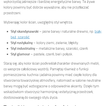
wykorzystaj jaśniejsze i bardziej energetyczne barwy. Te żywe
kolory powinny być dobrze wyważone, aby nie przytłaczać
przestrzeni.
Wybierając kolor ścian, uwzględnij styl wnętrza:
Styl skandynawski
– jasne barwy i naturalne drewno, np.
biały,
beż, szarość
.
Styl rustykalny
– kolory ziemi, zielenie, błękity.
Styl industrialny
– metaliczne barwy, szarości, czerń.
Styl glamour
– pastele, czerń, biel i połysk.
Staraj się, aby kolor ścian podkreślał charakter drewnianych mebli,
co wesprze całościowy wystrój. Pamiętaj również o funkcji
pomieszczenia: kuchnia i jadalnia powinny mieć ciepłe kolory dla
stworzenia towarzyskiej atmosfery, natomiast w salonie neutralne
barwy mogą być wzbogacone o odpowiednie akcenty. Dzięki tym
wskazówkom stworzysz harmonijną i estetyczną przestrzeń,
dostosowaną do swojego stylu życia.