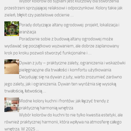
Wybór kolorów do sypialni jest kluczowy dla stworzenia
przestrzeni sprzyjającej relaksowi i odpoczynkowi. Kolory takie jak
zieleń, błękit czy pastelowe odcienie …
Porady dotyczące altany ogrodowej: projekt, lokalizacja i
aranżacja
Poradzenie sobie z budową altany ogrodowej może
wydawać się początkowo wyzwaniem, ale dobrze zaplanowany
krok po kroku pozwoli stworzyć funkcjonalne i …
Dywan z juty – praktyczne zalety, ograniczenia i wskazówki
pielęgnacyjne dla trwałości i komfortu użytkowania
Decydując się na dywan z juty, warto zrozumieć zarówno
jego zalety, jak i ograniczenia. Dywan ten wyróżnia się wysoką
trwałością, łatwością …
Modne kolory kuchni i frontów: jak łączyć trendy z
praktyczną harmonią wnętrza
Wybór kolorów do kuchni to nie tylko kwestia estetyki, ale
również praktycznej harmonii, która wpływa na atmosferę całego
wnętrza. W 2025 …