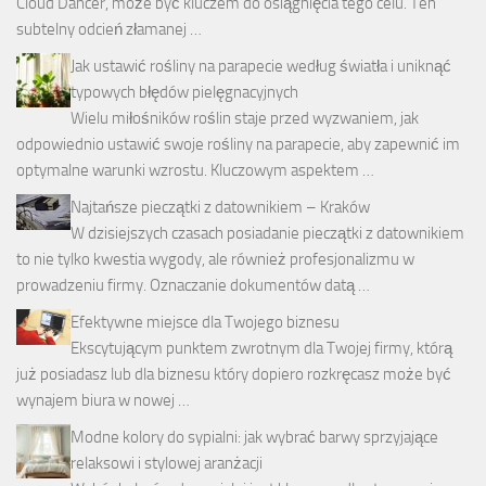
Cloud Dancer, może być kluczem do osiągnięcia tego celu. Ten
subtelny odcień złamanej …
Jak ustawić rośliny na parapecie według światła i uniknąć
typowych błędów pielęgnacyjnych
Wielu miłośników roślin staje przed wyzwaniem, jak
odpowiednio ustawić swoje rośliny na parapecie, aby zapewnić im
optymalne warunki wzrostu. Kluczowym aspektem …
Najtańsze pieczątki z datownikiem – Kraków
W dzisiejszych czasach posiadanie pieczątki z datownikiem
to nie tylko kwestia wygody, ale również profesjonalizmu w
prowadzeniu firmy. Oznaczanie dokumentów datą …
Efektywne miejsce dla Twojego biznesu
Ekscytującym punktem zwrotnym dla Twojej firmy, którą
już posiadasz lub dla biznesu który dopiero rozkręcasz może być
wynajem biura w nowej …
Modne kolory do sypialni: jak wybrać barwy sprzyjające
relaksowi i stylowej aranżacji