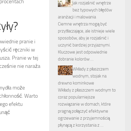
 procentach
jak rozjaśnić wnętrze
bez typowych błędów
aranżacji i malowania
żyły?
Ciemne wnętrza mogą być
przytłaczające, ale istnieje wiele
sposobów, aby je rozjaśnić i
owiednie pranie i
uczynić bardziej przyjaznymi.
yścić ręczniki w
Kluczowe jest odpowiednie
usza. Pranie w tej
dobranie kolorów …
cześnie nie naraża
Wkłady z płaszczem
wodnym, stojak na
drewno kominkowe
 mydła może
Wkłady z płaszczem wodnym to
 chłonność. Warto
coraz popularniejsze
wego efektu
rozwiązanie w domach, które
pragną połączyć efektywne
sunąć
ogrzewanie z przyjemnością
płynącą z korzystania z …