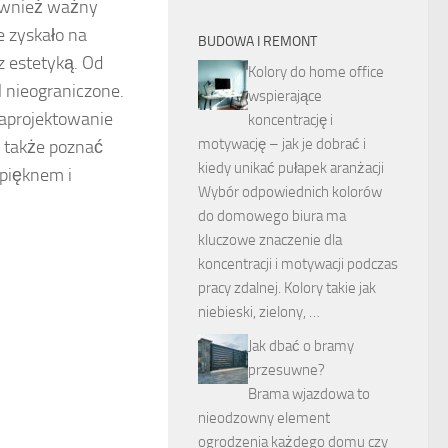
również ważny
e zyskało na
BUDOWA I REMONT
z estetyką. Od
Kolory do home office
 nieograniczone.
wspierające
 zaprojektowanie
koncentrację i
motywację – jak je dobrać i
 także poznać
kiedy unikać pułapek aranżacji
 pięknem i
Wybór odpowiednich kolorów
do domowego biura ma
kluczowe znaczenie dla
koncentracji i motywacji podczas
pracy zdalnej. Kolory takie jak
niebieski, zielony, …
Jak dbać o bramy
przesuwne?
Brama wjazdowa to
nieodzowny element
ogrodzenia każdego domu czy