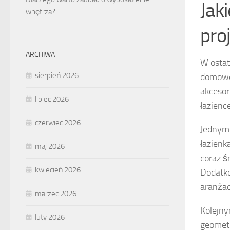
Jak
wnętrza?
pro
ARCHIWA
W ostat
sierpień 2026
domowej
akcesor
lipiec 2026
łazience
czerwiec 2026
Jednym 
łazienk
maj 2026
coraz ś
kwiecień 2026
Dodatko
aranżac
marzec 2026
Kolejn
luty 2026
geometr