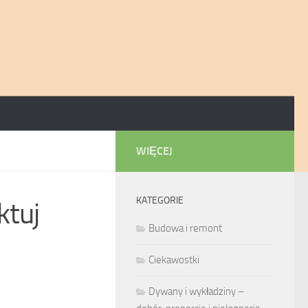
WIĘCEJ
KATEGORIE
ktuj
Budowa i remont
Ciekawostki
Dywany i wykładziny –