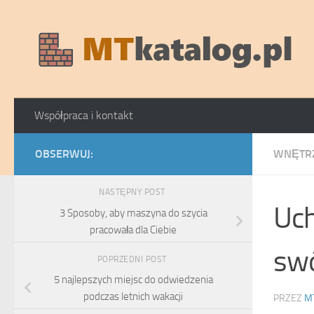
Skip to content
Współpraca i kontakt
OBSERWUJ:
WNĘTR
NASTĘPNY POST
Uch
3 Sposoby, aby maszyna do szycia
pracowała dla Ciebie
swó
POPRZEDNI POST
5 najlepszych miejsc do odwiedzenia
podczas letnich wakacji
PRZEZ
M