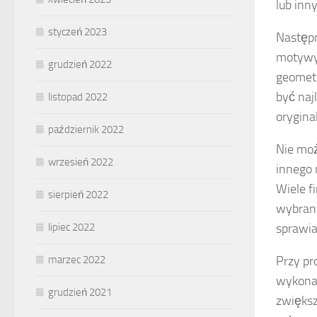
lub inn
styczeń 2023
Następn
motywy,
grudzień 2022
geometr
być naj
listopad 2022
orygina
październik 2022
Nie moż
wrzesień 2022
innego 
Wiele f
sierpień 2022
wybrany
lipiec 2022
sprawia
marzec 2022
Przy pr
wykonan
grudzień 2021
zwiększ