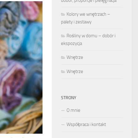
dobór, proporcje i pielęgnacja
Kolory we wnętrzach –
palety i zestawy
Rośliny w domu – dobór i
ekspozycja
Wnętrze
Wnętrze
STRONY
O mnie
Współpraca i kontakt