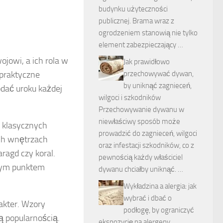
budynku użyteczności
publicznej. Brama wraz z
ogrodzeniem stanowią nie tylko
element zabezpieczający …
jowi, a ich rola w
Jak prawidłowo
 praktyczne
przechowywać dywan,
by uniknąć zagnieceń,
odać uroku każdej
wilgoci i szkodników
Przechowywanie dywanu w
niewłaściwy sposób może
 klasycznych
prowadzić do zagnieceń, wilgoci
ch wnętrzach
oraz infestacji szkodników, co z
ragd czy koral.
pewnością każdy właściciel
lnym punktem
dywanu chciałby uniknąć. …
Wykładzina a alergia: jak
wybrać i dbać o
akter. Wzory
podłogę, by ograniczyć
ą popularnością.
ekspozycję na alergeny