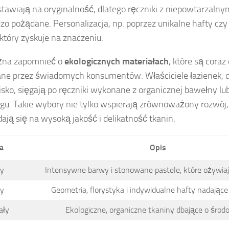
 stawiają na oryginalność, dlatego ręczniki z niepowtarzaln
dzo pożądane. Personalizacja, np. poprzez unikalne hafty czy 
 który zyskuje na znaczeniu.
żna zapomnieć o
ekologicznych materiałach
, które są coraz
ne przez świadomych konsumentów. Właściciele łazienek, d
sko, sięgają po ręczniki wykonane z organicznej bawełny lu
ngu. Takie wybory nie tylko wspierają zrównoważony rozwój,
dają się na wysoką jakość i delikatność tkanin.
a
Opis
ry
Intensywne barwy i stonowane pastele, które ożywiaj
y
Geometria, florystyka i indywidualne hafty nadające
ały
Ekologiczne, organiczne tkaniny dbające o środ