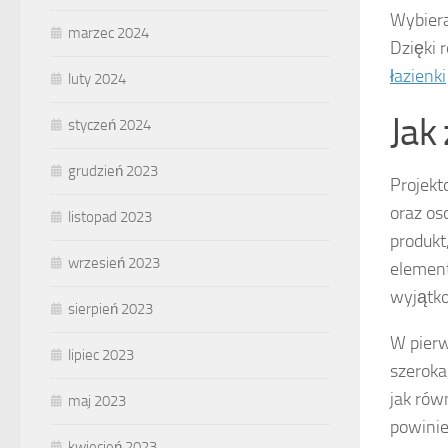
Wybiera
marzec 2024
Dzięki 
łazienki
luty 2024
Jak
styczeń 2024
grudzień 2023
Projekt
oraz os
listopad 2023
produkt
wrzesień 2023
element
wyjątko
sierpień 2023
W pierw
lipiec 2023
szeroka
jak rów
maj 2023
powinie
kwiecień 2023