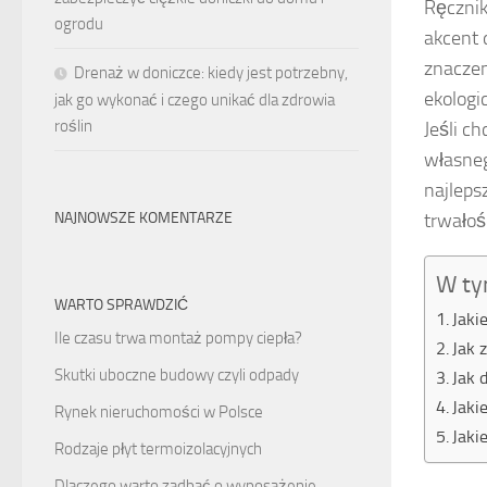
Ręcznik
ogrodu
akcent 
znaczen
Drenaż w doniczce: kiedy jest potrzebny,
ekologi
jak go wykonać i czego unikać dla zdrowia
roślin
Jeśli c
własne
najleps
trwałośc
NAJNOWSZE KOMENTARZE
W ty
WARTO SPRAWDZIĆ
Jaki
Ile czasu trwa montaż pompy ciepła?
Jak 
Skutki uboczne budowy czyli odpady
Jak 
Jaki
Rynek nieruchomości w Polsce
Jaki
Rodzaje płyt termoizolacyjnych
Dlaczego warto zadbać o wyposażenie