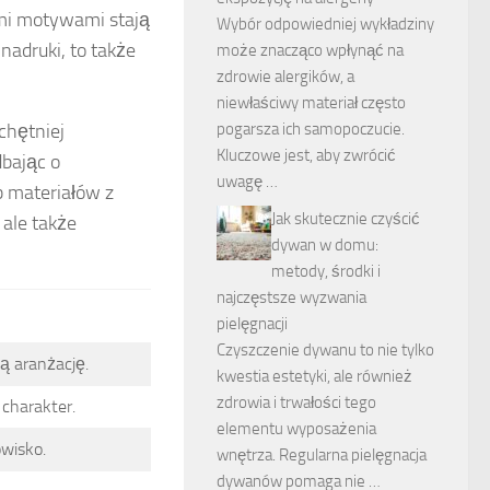
ymi motywami stają
Wybór odpowiedniej wykładziny
nadruki, to także
może znacząco wpłynąć na
zdrowie alergików, a
niewłaściwy materiał często
 chętniej
pogarsza ich samopoczucie.
Kluczowe jest, aby zwrócić
bając o
uwagę …
b materiałów z
Jak skutecznie czyścić
 ale także
dywan w domu:
metody, środki i
najczęstsze wyzwania
pielęgnacji
Czyszczenie dywanu to nie tylko
ą aranżację.
kwestia estetyki, ale również
zdrowia i trwałości tego
 charakter.
elementu wyposażenia
owisko.
wnętrza. Regularna pielęgnacja
dywanów pomaga nie …