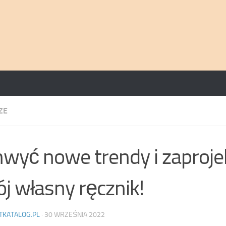
ZE
wyć nowe trendy i zaproje
j własny ręcznik!
TKATALOG.PL
·
30 WRZEŚNIA 2022