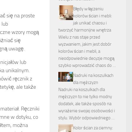
Błędy w łączeniu
ć się na proste
kolorów ścian i mebli:
jak unikać chaosu i
 lub
tworzyć harmonijne wnętrza
syczne wzory mogą
Wielu z nas staje przed
żniać się
wyzwaniem, jakim jest dobór
ągną uwagę.
kolorów ścian i mebli, a
nieodpowiednie decyzje mogą
nicjałów lub
szybko wprowadzić chaos do …
ka unikalnym.
Nadruki na koszulkach
mówić ręcznik z
dla mężczyzn
etykę, ale także
Nadruki na koszulkach dla
mężczyzn to nie tylko modny
dodatek, ale także sposób na
materiał. Ręczniki
wyrażenie swojej osobowości i
emne w dotyku, co
stylu. Wybór odpowiedniego …
tałtem, można
Kolor ścian za ciemny: