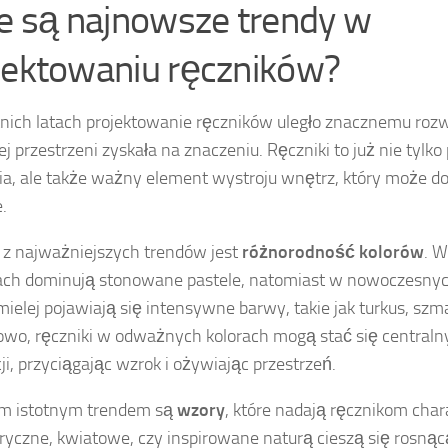
ie są najnowsze trendy w
jektowaniu ręczników?
nich latach projektowanie ręczników uległo znacznemu rozwo
 przestrzeni zyskała na znaczeniu. Ręczniki to już nie tylko
ia, ale także ważny element wystroju wnętrz, który może d
.
z najważniejszych trendów jest
różnorodność kolorów
. W
ach dominują stonowane pastele, natomiast w nowoczesny
mielej pojawiają się intensywne barwy, takie jak turkus, szma
wo, ręczniki w odważnych kolorach mogą stać się centra
ji, przyciągając wzrok i ożywiając przestrzeń.
ym istotnym trendem są
wzory
, które nadają ręcznikom char
yczne, kwiatowe, czy inspirowane naturą cieszą się rosnąc