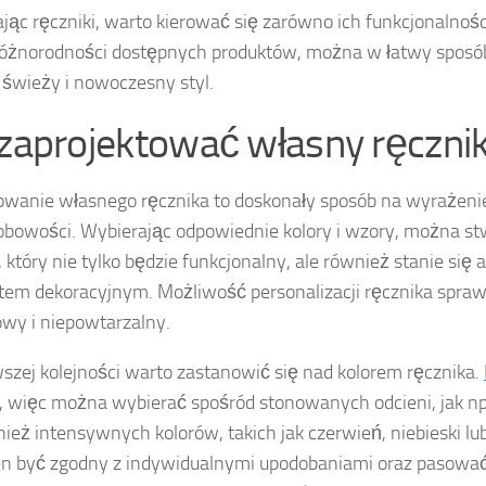
jąc ręczniki, warto kierować się zarówno ich funkcjonalnością
różnorodności dostępnych produktów, można w łatwy spos
świeży i nowoczesny styl.
 zaprojektować własny ręczni
owanie własnego ręcznika to doskonały sposób na wyrażeni
obowości. Wybierając odpowiednie kolory i wzory, można st
, który nie tylko będzie funkcjonalny, ale również stanie się
em dekoracyjnym. Możliwość personalizacji ręcznika sprawia
wy i niepowtarzalny.
szej kolejności warto zastanowić się nad kolorem ręcznika.
, więc można wybierać spośród stonowanych odcieni, jak np.
nież intensywnych kolorów, takich jak czerwień, niebieski lub
n być zgodny z indywidualnymi upodobaniami oraz pasować d