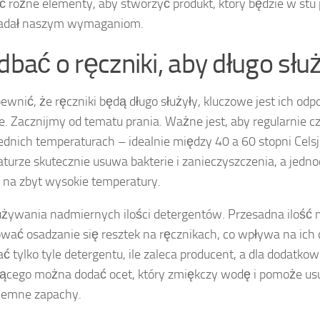
ć różne elementy, aby stworzyć produkt, który będzie w stu
adał naszym wymaganiom.
 dbać o ręczniki, aby długo słu
ewnić, że ręczniki będą długo służyły, kluczowe jest ich odp
e. Zacznijmy od tematu prania. Ważne jest, aby regularnie cz
dnich temperaturach – idealnie między 40 a 60 stopni Celsj
turze skutecznie usuwa bakterie i zanieczyszczenia, a jedno
 na zbyt wysokie temperatury.
używania nadmiernych ilości detergentów. Przesadna ilość
ać osadzanie się resztek na ręcznikach, co wpływa na ich
ć tylko tyle detergentu, ile zaleca producent, a dla dodatko
ącego można dodać ocet, który zmiękczy wodę i pomoże u
jemne zapachy.