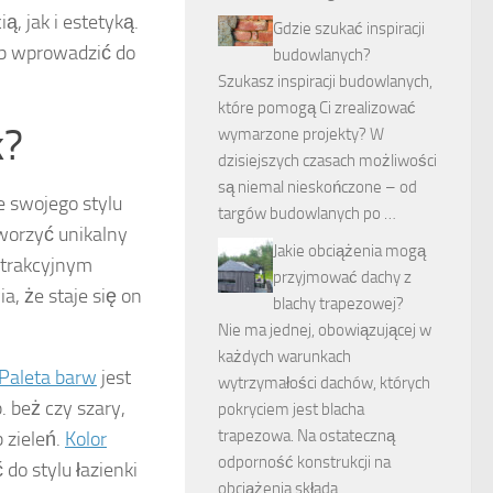
, jak i estetyką.
Gdzie szukać inspiracji
ób wprowadzić do
budowlanych?
Szukasz inspiracji budowlanych,
które pomogą Ci zrealizować
k?
wymarzone projekty? W
dzisiejszych czasach możliwości
są niemal nieskończone – od
e swojego stylu
targów budowlanych po …
worzyć unikalny
Jakie obciążenia mogą
 atrakcyjnym
przyjmować dachy z
, że staje się on
blachy trapezowej?
Nie ma jednej, obowiązującej w
każdych warunkach
Paleta barw
jest
wytrzymałości dachów, których
 beż czy szary,
pokryciem jest blacha
trapezowa. Na ostateczną
 zieleń.
Kolor
odporność konstrukcji na
o stylu łazienki
obciążenia składa …