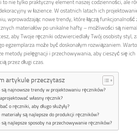
i to nie tylko praktyczny element naszej codzienności, ale 
dekoracyjny w łazience. W ostatnich latach ich projektowani
iu, wprowadzając nowe trendy, które łączą funkcjonalność 
cznych materiałów po unikalne hafty – możliwości są niemal
hcesz, aby Twoje ręczniki odzwierciedlały Twój osobisty styl,
go egzemplarza może być doskonałym rozwiązaniem. Warto
ze metody pielęgnacji i przechowywania, aby cieszyć się ich
ią przez długi czas.
m artykule przeczytasz
e są najnowsze trendy w projektowaniu ręczników?
zaprojektować własny ręcznik?
dbać o ręczniki, aby długo służyły?
e materiały są najlepsze do produkcji ręczników?
e są najlepsze sposoby na przechowywanie ręczników?