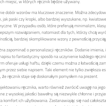
ych miejsc, w których ręcznik będzie używany.
ie dobór wzorów ma kluczowe znaczenie. Można zdecydowa
 jak paski czy kropki, albo bardziej wyszukane, np. kwiatowe
yczne. W przypadku osób, które preferują minimalizm, kla
lepszym rozwiązaniem, natomiast dla tych, którzy chcą wyró
lnością, bardziej skomplikowane wzory z pewnością przyci
na zapominać o personalizacji ręczników. Dodanie imienia, i
napisu to fantastyczny sposób na uczynienie każdego ręczni
irm oferuje usługi haftu, dzięki czemu można z łatwością za
m przez siebie napisem. Taki element nie tylko zwiększa est
, że ręcznik staje się doskonałym pomysłem na prezent.
ojektowaniu ręcznika, warto również zwrócić uwagę na jego 
e z wysokiej jakości bawełny są niezwykle chłonne i przyj
a komfort ich użytkowania. Zastanawiając się nad całoksz