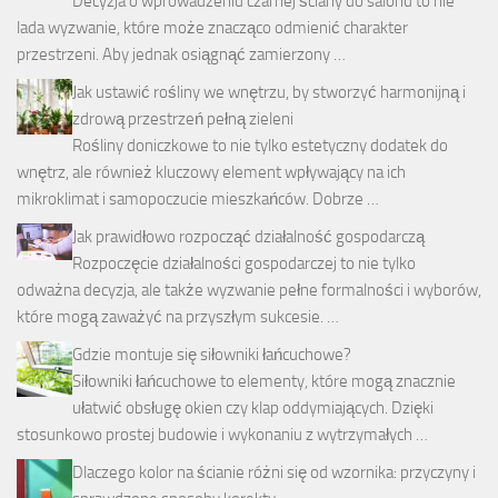
Decyzja o wprowadzeniu czarnej ściany do salonu to nie
lada wyzwanie, które może znacząco odmienić charakter
przestrzeni. Aby jednak osiągnąć zamierzony …
Jak ustawić rośliny we wnętrzu, by stworzyć harmonijną i
zdrową przestrzeń pełną zieleni
Rośliny doniczkowe to nie tylko estetyczny dodatek do
wnętrz, ale również kluczowy element wpływający na ich
mikroklimat i samopoczucie mieszkańców. Dobrze …
Jak prawidłowo rozpocząć działalność gospodarczą
Rozpoczęcie działalności gospodarczej to nie tylko
odważna decyzja, ale także wyzwanie pełne formalności i wyborów,
które mogą zaważyć na przyszłym sukcesie. …
Gdzie montuje się siłowniki łańcuchowe?
Siłowniki łańcuchowe to elementy, które mogą znacznie
ułatwić obsługę okien czy klap oddymiających. Dzięki
stosunkowo prostej budowie i wykonaniu z wytrzymałych …
Dlaczego kolor na ścianie różni się od wzornika: przyczyny i