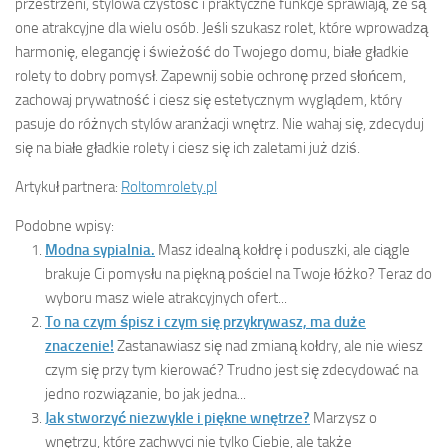
przestrzeni, stylowa czystość i praktyczne funkcje sprawiają, że są
one atrakcyjne dla wielu osób. Jeśli szukasz rolet, które wprowadzą
harmonię, elegancję i świeżość do Twojego domu, białe gładkie
rolety to dobry pomysł. Zapewnij sobie ochronę przed słońcem,
zachowaj prywatność i ciesz się estetycznym wyglądem, który
pasuje do różnych stylów aranżacji wnętrz. Nie wahaj się, zdecyduj
się na białe gładkie rolety i ciesz się ich zaletami już dziś.
Artykuł partnera:
Roltomrolety.pl
Podobne wpisy:
Modna sypialnia.
Masz idealną kołdrę i poduszki, ale ciągle
brakuje Ci pomysłu na piękną pościel na Twoje łóżko? Teraz do
wyboru masz wiele atrakcyjnych ofert...
To na czym śpisz i czym się przykrywasz, ma duże
znaczenie!
Zastanawiasz się nad zmianą kołdry, ale nie wiesz
czym się przy tym kierować? Trudno jest się zdecydować na
jedno rozwiązanie, bo jak jedna...
Jak stworzyć niezwykle i piękne wnętrze?
Marzysz o
wnętrzu, które zachwyci nie tylko Ciebie, ale także