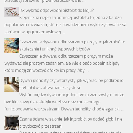
przebiegł sprawnie i przyniósł oczekiwane …
Jak wybrać odpowiedni pistolet do kleju?
Klejenie na ciepło za pomocą pistoletu to jedno z bardzo
popularnych rozwiązań, które z powodzeniem wykorzystywane są
zarówno w opcji przemysłowej …
Czyszczenie dywanu odkurzaczem piorącym: jak zrobić to
skutecznie i uniknąć typowych błędów
Czyszczenie dywanu odkurzaczem piorącym może
wydawać się prostym zadaniem, ale wiele osób popełnia błędy,
które mogą zniweczyć efekty ich pracy. Aby …
Dywan jednolity czy wzorzysty: jak wybrać, by podkreślić
styl i ułatwić utrzymanie czystości
Wybór między dywanem jednolitym a wzorzystym może
być kluczowy dla estetyki wnętrza oraz codziennego
funkcjonowania w przestrzeni. Dywan jednolity, choć elegancki, …
Czarna ściana w salonie: jak ją zrobić, by dodać głębi i nie
przytłoczyć przestrzeni