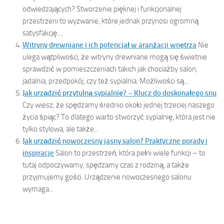
odwiedzających? Stworzenie pięknej i funkcjonalnej
przestrzeni to wyzwanie, które jednak przynosi ogromną
satysfakcję....
Witryny drewniane i ich potencjał w aranżacji wnętrza
Nie
ulega wątpliwości, że witryny drewniane mogą się świetnie
sprawdzić w pomieszczeniach takich jak chociażby salon,
jadalnia, przedpokój, czy też sypialnia. Możliwości są...
Jak urządzić przytulną sypialnię? – Klucz do doskonałego snu
Czy wiesz, że spędzamy średnio około jednej trzeciej naszego
życia śpiąc? To dlatego warto stworzyć sypialnię, która jest nie
tylko stylowa, ale także...
Jak urządzić nowoczesny jasny salon? Praktyczne porady i
inspiracje
Salon to przestrzeń, która pełni wiele funkcji – to
tutaj odpoczywamy, spędzamy czas z rodziną, a także
przyjmujemy gości. Urządzenie nowoczesnego salonu
wymaga...