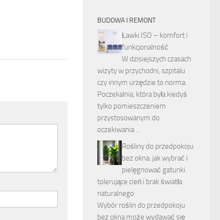
3
BUDOWA I REMONT
Ławki ISO – komfort i
funkcjonalność
W dzisiejszych czasach
wizyty w przychodni, szpitalu
czy innym urzędzie to norma.
Poczekalnia, która była kiedyś
tylko pomieszczeniem
przystosowanym do
oczekiwania …
Rośliny do przedpokoju
bez okna: jak wybrać i
pielęgnować gatunki
tolerujące cień i brak światła
naturalnego
Wybór roślin do przedpokoju
bez okna może wydawać się