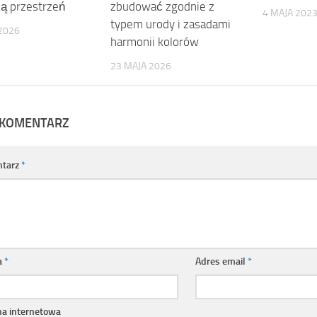
ną przestrzeń
zbudować zgodnie z
4 MAJA 202
typem urody i zasadami
2026
harmonii kolorów
23 MAJA 2026
 KOMENTARZ
tarz
*
a
*
Adres email
*
na internetowa