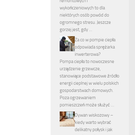
remontowych i
wykończeniowych to dla
niektórych osób powód do
ogromnego stresu. Jeszcze
gorzej jest, gdy …
Za co w pompie ciepła
odpowiada sprężarka
inwerterowa?
Pompa ciepła to nowoczesne
urządzenie grzewcze,
stanowiące podstawowe źródło
energii cieplnej w wielu polskich
gospodarstwach domowych.
Poza ogrzewaniem
pomieszczeń może służyć …
Dywan wiskozowy –
kiedy warto wybrać
delikatny połysk i jak