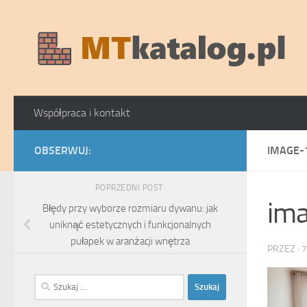
Skip to content
Współpraca i kontakt
OBSERWUJ:
IMAGE-
POPRZEDNI POST
im
Błędy przy wyborze rozmiaru dywanu: jak
uniknąć estetycznych i funkcjonalnych
pułapek w aranżacji wnętrza
PRZEZ
·
7
Szukaj: