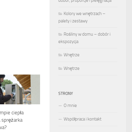
dobór, proporcje i pielęgnacja
Kolory we wnętrzach –
palety i zestawy
Rośliny w domu – dobór i
ekspozycja
Wnętrze
Wnętrze
STRONY
O mnie
mpie ciepła
Współpraca i kontakt
 sprężarka
wa?