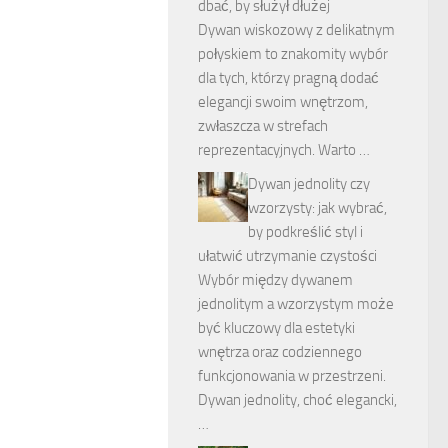
dbać, by służył dłużej
Dywan wiskozowy z delikatnym
połyskiem to znakomity wybór
dla tych, którzy pragną dodać
elegancji swoim wnętrzom,
zwłaszcza w strefach
reprezentacyjnych. Warto …
Dywan jednolity czy
wzorzysty: jak wybrać,
by podkreślić styl i
ułatwić utrzymanie czystości
Wybór między dywanem
jednolitym a wzorzystym może
być kluczowy dla estetyki
wnętrza oraz codziennego
funkcjonowania w przestrzeni.
Dywan jednolity, choć elegancki,
…