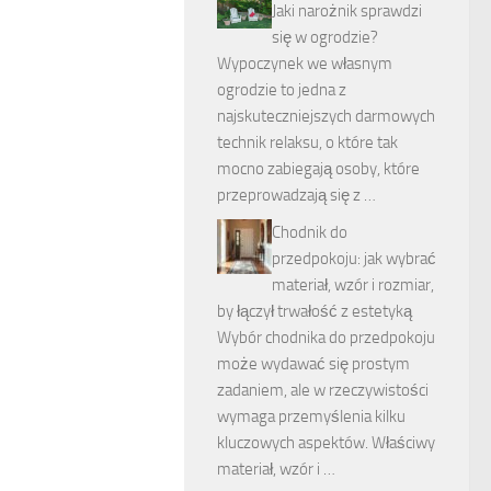
Jaki narożnik sprawdzi
się w ogrodzie?
Wypoczynek we własnym
ogrodzie to jedna z
najskuteczniejszych darmowych
technik relaksu, o które tak
mocno zabiegają osoby, które
przeprowadzają się z …
Chodnik do
przedpokoju: jak wybrać
materiał, wzór i rozmiar,
by łączył trwałość z estetyką
Wybór chodnika do przedpokoju
może wydawać się prostym
zadaniem, ale w rzeczywistości
wymaga przemyślenia kilku
kluczowych aspektów. Właściwy
materiał, wzór i …