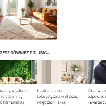
ŻESZ RÓWNIEŻ POLUBIĆ…
ściany w salonie:
Neutralna baza
Za co w po
rać odcień, by
kolorystyczna w stylizacji i
odpowiada
ć harmonijną i
wnętrzach: jak ją
inwertero