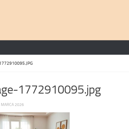
1772910095.JPG
age-1772910095.jpg
 MARCA 2026