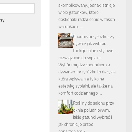
skomplikowany, jednak istnieje
wiele gatunków, które
doskonale radzą sobie w takich
zy.
warunkach. …
Chodnik przy łóżku czy
dywan: jak wybrać
funkcjonalne i stylowe
rozwiązanie do sypialni
Wybór między chodnikiem a
dywanem przy łóżku to decyzja,
która wpływa nie tylko na
estetykę sypialni, ale także na
komfort codziennego …
Rośliny do salonu przy
oknie południowym:
jakie gatunki wybrać i
jak chronić je przed
poparzeniami?