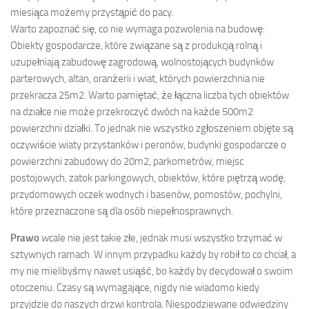
miesiąca możemy przystąpić do pacy.
Warto zapoznać się, co nie wymaga pozwolenia na budowę:
Obiekty gospodarcze, które związane są z produkcją rolną i
uzupełniają zabudowę zagrodową, wolnostojących budynków
parterowych, altan, oranżerii i wiat, których powierzchnia nie
przekracza 25m2. Warto pamiętać, że łączna liczba tych obiektów
na działce nie może przekroczyć dwóch na każde 500m2
powierzchni działki. To jednak nie wszystko zgłoszeniem objęte są
oczywiście wiaty przystanków i peronów, budynki gospodarcze o
powierzchni zabudowy do 20m2, parkometrów, miejsc
postojowych, zatok parkingowych, obiektów, które piętrzą wodę,
przydomowych oczek wodnych i basenów, pomostów, pochylni,
które przeznaczone są dla osób niepełnosprawnych.
Prawo
wcale nie jest takie złe, jednak musi wszystko trzymać w
sztywnych ramach. W innym przypadku każdy by robił to co chciał, a
my nie mielibyśmy nawet usiąść, bo każdy by decydował o swoim
otoczeniu. Czasy są wymagające, nigdy nie wiadomo kiedy
przyjdzie do naszych drzwi kontrola. Niespodziewane odwiedziny