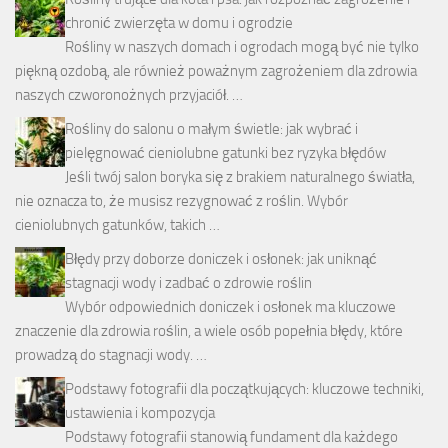
chronić zwierzęta w domu i ogrodzie
Rośliny w naszych domach i ogrodach mogą być nie tylko
piękną ozdobą, ale również poważnym zagrożeniem dla zdrowia
naszych czworonożnych przyjaciół. …
Rośliny do salonu o małym świetle: jak wybrać i
pielęgnować cieniolubne gatunki bez ryzyka błędów
Jeśli twój salon boryka się z brakiem naturalnego światła,
nie oznacza to, że musisz rezygnować z roślin. Wybór
cieniolubnych gatunków, takich …
Błędy przy doborze doniczek i osłonek: jak uniknąć
stagnacji wody i zadbać o zdrowie roślin
Wybór odpowiednich doniczek i osłonek ma kluczowe
znaczenie dla zdrowia roślin, a wiele osób popełnia błędy, które
prowadzą do stagnacji wody. …
Podstawy fotografii dla początkujących: kluczowe techniki,
ustawienia i kompozycja
Podstawy fotografii stanowią fundament dla każdego