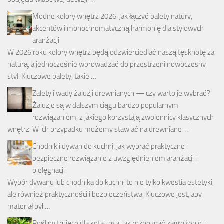
Modne kolory wnętrz 2026: jak łączyć palety natury,
akcentów i monochromatyczną harmonię dla stylowych
aranżacji
W 2026 roku kolory wnętrz będą odzwierciedlać naszą tęsknotę za
naturą, a jednocześnie wprowadzać do przestrzeni nowoczesny
styl. Kluczowe palety, takie …
Zalety i wady żaluzji drewnianych — czy warto je wybrać?
Żaluzje są w dalszym ciągu bardzo popularnym
rozwiązaniem, z jakiego korzystają zwolennicy klasycznych
wnętrz. W ich przypadku możemy stawiać na drewniane …
Chodnik i dywan do kuchni: jak wybrać praktyczne i
bezpieczne rozwiązanie z uwzględnieniem aranżacji i
pielęgnacji
Wybór dywanu lub chodnika do kuchni to nie tylko kwestia estetyki,
ale również praktyczności i bezpieczeństwa. Kluczowe jest, aby
materiał był …
Rośliny trujące dla kota i psa: jak rozpoznać zagrożenie i