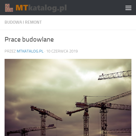
Skip to content
BUDOWA I REMONT
Prace budowlane
PRZEZ
MTKATALOG.PL
·
10 CZERWCA 2019