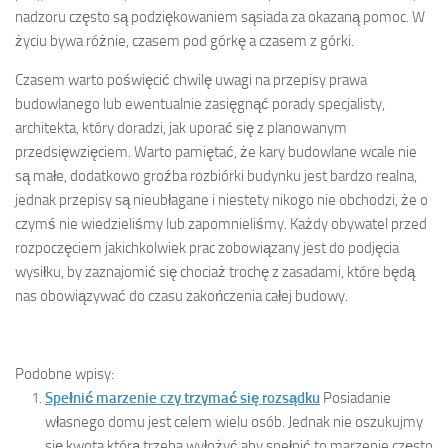
nadzoru często są podziękowaniem sąsiada za okazaną pomoc. W
życiu bywa różnie, czasem pod górkę a czasem z górki.
Czasem warto poświęcić chwilę uwagi na przepisy prawa
budowlanego lub ewentualnie zasięgnąć porady specjalisty,
architekta, który doradzi, jak uporać się z planowanym
przedsięwzięciem. Warto pamiętać, że kary budowlane wcale nie
są małe, dodatkowo groźba rozbiórki budynku jest bardzo realna,
jednak przepisy są nieubłagane i niestety nikogo nie obchodzi, że o
czymś nie wiedzieliśmy lub zapomnieliśmy. Każdy obywatel przed
rozpoczęciem jakichkolwiek prac zobowiązany jest do podjęcia
wysiłku, by zaznajomić się chociaż trochę z zasadami, które będą
nas obowiązywać do czasu zakończenia całej budowy.
Podobne wpisy:
Spełnić marzenie czy trzymać się rozsądku
Posiadanie
własnego domu jest celem wielu osób. Jednak nie oszukujmy
się kwota którą trzeba wyłożyć aby spełnić to marzenie często