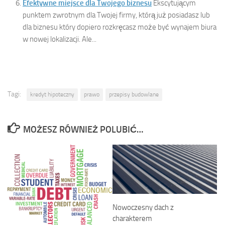
Efektywne miejsce dla Twojego biznesu
Ekscytującym
punktem zwrotnym dla Twojej firmy, którą już posiadasz lub
dla biznesu który dopiero rozkręcasz może być wynajem biura
w nowej lokalizacji. Ale...
Tagi:
kredyt hipoteczny
prawo
przepisy budowlane
MOŻESZ RÓWNIEŻ POLUBIĆ…
Nowoczesny dach z
charakterem