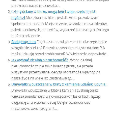
przekracza nasze możliwości....
Cztery ściany w bloku, mogą być Twoje, szybciej niż
myślisz!
Mieszkanie w bloku jest dla wielu prawdziwym
spełnieniem marzeń. Miejskie życie, wszędzie masa sklepów,
galerii handlowych, koncertów, wydarzeń kulturalnych. Do tego
można codziennie...
Budujemy dom
Często zastanawiające jest to dlaczego ludzie
w ogóle się budują? Poszukują swojego miejsca na ziemi? A
może uciekają przed problemami? W większości odpowiedź...
Jak wybrać idealną nieruchomość?
Wybór idealnej
nieruchomości to nie tylko kwestia gustu, ale przede
wszystkim przemyślanej decyzji, która może wpłynąć na
nasze życie na wiele lat. Zastanawiając...
Umywalki wpuszczane w blaty z kamienia Gdańsk, Gdynia
Umywalki wpuszczane w blaty z kamienia zyskują coraz
większą popularność w nowoczesnych łazienkach, łącząc
elegancję z funkcjonalnością. Dzięki różnorodności
materiałów, takich jak granit,...