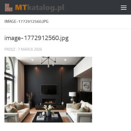
Skip to content
IMAGE-1772912560.JPG
image-1772912560.jpg
PRZEZ
·
7 MARCA 2026