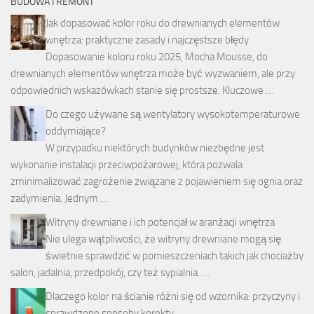
BUDOWA I REMONT
Jak dopasować kolor roku do drewnianych elementów
wnętrza: praktyczne zasady i najczęstsze błędy
Dopasowanie koloru roku 2025, Mocha Mousse, do
drewnianych elementów wnętrza może być wyzwaniem, ale przy
odpowiednich wskazówkach stanie się prostsze. Kluczowe …
Do czego używane są wentylatory wysokotemperaturowe
oddymiające?
W przypadku niektórych budynków niezbędne jest
wykonanie instalacji przeciwpożarowej, która pozwala
zminimalizować zagrożenie związane z pojawieniem się ognia oraz
zadymienia. Jednym …
Witryny drewniane i ich potencjał w aranżacji wnętrza
Nie ulega wątpliwości, że witryny drewniane mogą się
świetnie sprawdzić w pomieszczeniach takich jak chociażby
salon, jadalnia, przedpokój, czy też sypialnia. …
Dlaczego kolor na ścianie różni się od wzornika: przyczyny i
sprawdzone sposoby korekty