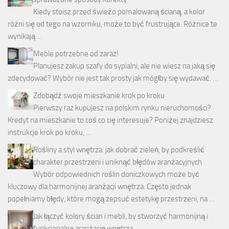
Kiedy stoisz przed świeżo pomalowaną ścianą, a kolor
różni się od tego na wzorniku, może to być frustrujące. Różnice te
wynikają …
Meble potrzebne od zaraz!
Planujesz zakup szafy do sypialni, ale nie wiesz na jaką się
zdecydować? Wybór nie jest tak prosty jak mógłby się wydawać. …
Zdobądź swoje mieszkanie krok po kroku
Pierwszy raz kupujesz na polskim rynku nieruchomości?
Kredyt na mieszkanie to coś co cię interesuje? Poniżej znajdziesz
instrukcje krok po kroku, …
Rośliny a styl wnętrza: jak dobrać zieleń, by podkreślić
charakter przestrzeni i uniknąć błędów aranżacyjnych
Wybór odpowiednich roślin doniczkowych może być
kluczowy dla harmonijnej aranżacji wnętrza. Często jednak
popełniamy błędy, które mogą zepsuć estetykę przestrzeni, na …
Jak łączyć kolory ścian i mebli, by stworzyć harmonijną i
funkcjonalną aranżację wnętrza