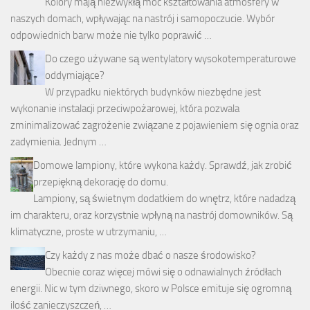
Kolory mają niezwykłą moc kształtowania atmosfery w
naszych domach, wpływając na nastrój i samopoczucie. Wybór
odpowiednich barw może nie tylko poprawić …
Do czego używane są wentylatory wysokotemperaturowe
oddymiające?
W przypadku niektórych budynków niezbędne jest
wykonanie instalacji przeciwpożarowej, która pozwala
zminimalizować zagrożenie związane z pojawieniem się ognia oraz
zadymienia. Jednym …
Domowe lampiony, które wykona każdy. Sprawdź, jak zrobić
przepiękną dekorację do domu.
Lampiony, są świetnym dodatkiem do wnętrz, które nadadzą
im charakteru, oraz korzystnie wpłyną na nastrój domowników. Są
klimatyczne, proste w utrzymaniu, …
Czy każdy z nas może dbać o nasze środowisko?
Obecnie coraz więcej mówi się o odnawialnych źródłach
energii. Nic w tym dziwnego, skoro w Polsce emituje się ogromną
ilość zanieczyszczeń, …