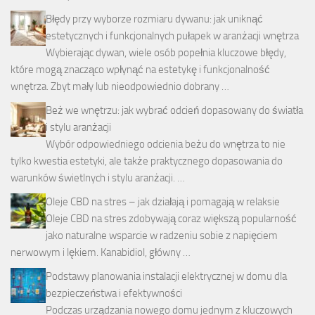
Błędy przy wyborze rozmiaru dywanu: jak uniknąć
estetycznych i funkcjonalnych pułapek w aranżacji wnętrza
Wybierając dywan, wiele osób popełnia kluczowe błędy,
które mogą znacząco wpłynąć na estetykę i funkcjonalność
wnętrza. Zbyt mały lub nieodpowiednio dobrany …
Beż we wnętrzu: jak wybrać odcień dopasowany do światła
i stylu aranżacji
Wybór odpowiedniego odcienia beżu do wnętrza to nie
tylko kwestia estetyki, ale także praktycznego dopasowania do
warunków świetlnych i stylu aranżacji. …
Oleje CBD na stres – jak działają i pomagają w relaksie
Oleje CBD na stres zdobywają coraz większą popularność
jako naturalne wsparcie w radzeniu sobie z napięciem
nerwowym i lękiem. Kanabidiol, główny …
Podstawy planowania instalacji elektrycznej w domu dla
bezpieczeństwa i efektywności
Podczas urządzania nowego domu jednym z kluczowych