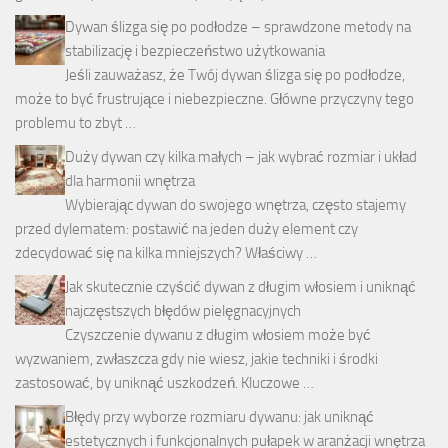
Dywan ślizga się po podłodze – sprawdzone metody na
stabilizację i bezpieczeństwo użytkowania
Jeśli zauważasz, że Twój dywan ślizga się po podłodze,
może to być frustrujące i niebezpieczne. Główne przyczyny tego
problemu to zbyt …
Duży dywan czy kilka małych – jak wybrać rozmiar i układ
dla harmonii wnętrza
Wybierając dywan do swojego wnętrza, często stajemy
przed dylematem: postawić na jeden duży element czy
zdecydować się na kilka mniejszych? Właściwy …
Jak skutecznie czyścić dywan z długim włosiem i uniknąć
najczęstszych błędów pielęgnacyjnych
Czyszczenie dywanu z długim włosiem może być
wyzwaniem, zwłaszcza gdy nie wiesz, jakie techniki i środki
zastosować, by uniknąć uszkodzeń. Kluczowe …
Błędy przy wyborze rozmiaru dywanu: jak uniknąć
estetycznych i funkcjonalnych pułapek w aranżacji wnętrza