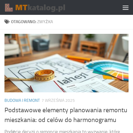
Skip to content
OTAGOWANO:
ZWYŻKA
BUDOWA I REMONT
7 WRZEŚNIA 2025
Podstawowe elementy planowania remontu
mieszkania: od celów do harmonogramu
Podjęcie decyzji o remoncie mieszkania to wyzwanie, które