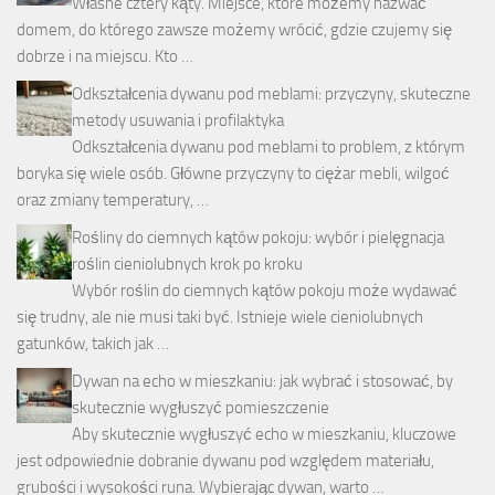
Własne cztery kąty. Miejsce, które możemy nazwać
domem, do którego zawsze możemy wrócić, gdzie czujemy się
dobrze i na miejscu. Kto …
Odkształcenia dywanu pod meblami: przyczyny, skuteczne
metody usuwania i profilaktyka
Odkształcenia dywanu pod meblami to problem, z którym
boryka się wiele osób. Główne przyczyny to ciężar mebli, wilgoć
oraz zmiany temperatury, …
Rośliny do ciemnych kątów pokoju: wybór i pielęgnacja
roślin cieniolubnych krok po kroku
Wybór roślin do ciemnych kątów pokoju może wydawać
się trudny, ale nie musi taki być. Istnieje wiele cieniolubnych
gatunków, takich jak …
Dywan na echo w mieszkaniu: jak wybrać i stosować, by
skutecznie wygłuszyć pomieszczenie
Aby skutecznie wygłuszyć echo w mieszkaniu, kluczowe
jest odpowiednie dobranie dywanu pod względem materiału,
grubości i wysokości runa. Wybierając dywan, warto …