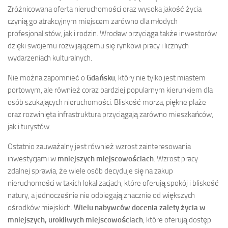
Zróżnicowana oferta nieruchomości oraz wysoka jakość życia
czynią go atrakcyjnym miejscem zarówno dla młodych
profesjonalistów, jak i rodzin. Wrocław przyciąga także inwestorów
dzięki swojemu rozwijającemu się rynkowi pracy i licznych
wydarzeniach kulturalnych.
Nie można zapomnieć o
Gdańsku
, który nie tylko jest miastem
portowym, ale również coraz bardziej popularnym kierunkiem dla
osób szukających nieruchomości. Bliskość morza, piękne plaże
oraz rozwinięta infrastruktura przyciągają zarówno mieszkańców,
jak i turystów.
Ostatnio zauważalny jest również wzrost zainteresowania
inwestycjami w
mniejszych miejscowościach
. Wzrost pracy
zdalnej sprawia, że wiele osób decyduje się na zakup
nieruchomości w takich lokalizacjach, które oferują spokój i bliskość
natury, a jednocześnie nie odbiegają znacznie od większych
ośrodków miejskich.
Wielu nabywców docenia zalety życia w
mniejszych, urokliwych miejscowościach
, które oferują dostęp