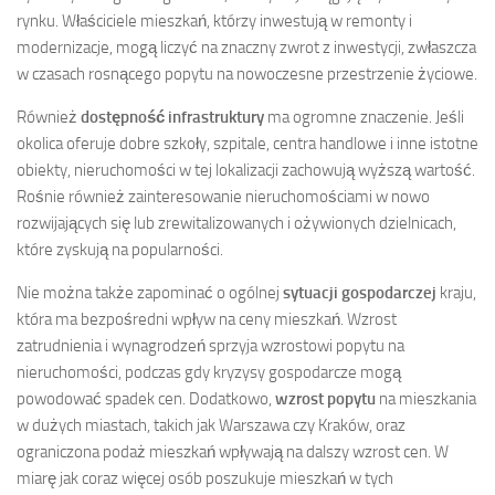
rynku. Właściciele mieszkań, którzy inwestują w remonty i
modernizacje, mogą liczyć na znaczny zwrot z inwestycji, zwłaszcza
w czasach rosnącego popytu na nowoczesne przestrzenie życiowe.
Również
dostępność infrastruktury
ma ogromne znaczenie. Jeśli
okolica oferuje dobre szkoły, szpitale, centra handlowe i inne istotne
obiekty, nieruchomości w tej lokalizacji zachowują wyższą wartość.
Rośnie również zainteresowanie nieruchomościami w nowo
rozwijających się lub zrewitalizowanych i ożywionych dzielnicach,
które zyskują na popularności.
Nie można także zapominać o ogólnej
sytuacji gospodarczej
kraju,
która ma bezpośredni wpływ na ceny mieszkań. Wzrost
zatrudnienia i wynagrodzeń sprzyja wzrostowi popytu na
nieruchomości, podczas gdy kryzysy gospodarcze mogą
powodować spadek cen. Dodatkowo,
wzrost popytu
na mieszkania
w dużych miastach, takich jak Warszawa czy Kraków, oraz
ograniczona podaż mieszkań wpływają na dalszy wzrost cen. W
miarę jak coraz więcej osób poszukuje mieszkań w tych