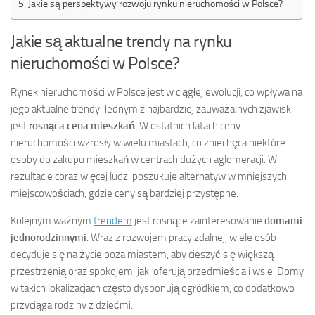
Jakie są perspektywy rozwoju rynku nieruchomości w Polsce?
Jakie są aktualne trendy na rynku
nieruchomości w Polsce?
Rynek nieruchomości w Polsce jest w ciągłej ewolucji, co wpływa na
jego aktualne trendy. Jednym z najbardziej zauważalnych zjawisk
jest
rosnąca cena mieszkań
. W ostatnich latach ceny
nieruchomości wzrosły w wielu miastach, co zniechęca niektóre
osoby do zakupu mieszkań w centrach dużych aglomeracji. W
rezultacie coraz więcej ludzi poszukuje alternatyw w mniejszych
miejscowościach, gdzie ceny są bardziej przystępne.
Kolejnym ważnym
trendem
jest rosnące zainteresowanie
domami
jednorodzinnymi
. Wraz z rozwojem pracy zdalnej, wiele osób
decyduje się na życie poza miastem, aby cieszyć się większą
przestrzenią oraz spokojem, jaki oferują przedmieścia i wsie. Domy
w takich lokalizacjach często dysponują ogródkiem, co dodatkowo
przyciąga rodziny z dziećmi.