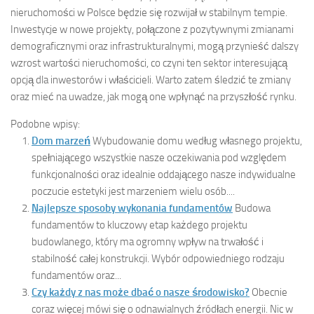
nieruchomości w Polsce będzie się rozwijał w stabilnym tempie.
Inwestycje w nowe projekty, połączone z pozytywnymi zmianami
demograficznymi oraz infrastrukturalnymi, mogą przynieść dalszy
wzrost wartości nieruchomości, co czyni ten sektor interesującą
opcją dla inwestorów i właścicieli. Warto zatem śledzić te zmiany
oraz mieć na uwadze, jak mogą one wpłynąć na przyszłość rynku.
Podobne wpisy:
Dom marzeń
Wybudowanie domu według własnego projektu,
spełniającego wszystkie nasze oczekiwania pod względem
funkcjonalności oraz idealnie oddającego nasze indywidualne
poczucie estetyki jest marzeniem wielu osób....
Najlepsze sposoby wykonania fundamentów
Budowa
fundamentów to kluczowy etap każdego projektu
budowlanego, który ma ogromny wpływ na trwałość i
stabilność całej konstrukcji. Wybór odpowiedniego rodzaju
fundamentów oraz...
Czy każdy z nas może dbać o nasze środowisko?
Obecnie
coraz więcej mówi się o odnawialnych źródłach energii. Nic w