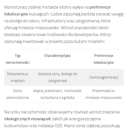
Wzrost pracy zdalnej ma także istotny wpływ na
preferencje
lokalizacyjne
kupujących. Ludzie zaczynają bardziej zwracać uwagę
na dostęp do natury, infrastruktury oraz udogodnienia, które
oferują mniejsze miejscowości. Wzrost popularności takich
lokalizacji otwiera nowe możliwości dla deweloperów, którzy
zaczynają inwestować w projekty poza dużymi miastami.
Typ
Charakterystyka
Preferencje
nieruchomości
lokalizacyjne
Mieszkania w
Wysokie ceny, dostęp do
Centra aglomeracji
miastach
udogodnień
Domy
Więcej przestrzeni, możliwość
Przedmieścia i
jednorodzinne
korzystania z ogródka
mniejsze miejscowości
Na rynku nieruchomości obserwujemy również wzrost znaczenia
ekologicznych rozwiązań
, takich jak energooszczędne
budownictwo oraz instalacje OZE. Klienci coraz częściej poszukują