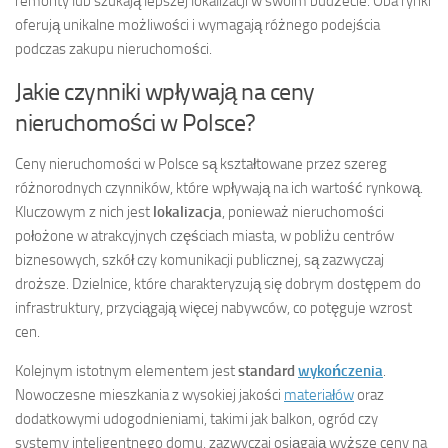
remonty lub szukają lepszej lokalizacji w swoim budżecie. Oba rynki
oferują unikalne możliwości i wymagają różnego podejścia
podczas zakupu nieruchomości.
Jakie czynniki wpływają na ceny
nieruchomości w Polsce?
Ceny nieruchomości w Polsce są kształtowane przez szereg
różnorodnych czynników, które wpływają na ich wartość rynkową.
Kluczowym z nich jest
lokalizacja
, ponieważ nieruchomości
położone w atrakcyjnych częściach miasta, w pobliżu centrów
biznesowych, szkół czy komunikacji publicznej, są zazwyczaj
droższe. Dzielnice, które charakteryzują się dobrym dostępem do
infrastruktury, przyciągają więcej nabywców, co potęguje wzrost
cen.
Kolejnym istotnym elementem jest
standard
wykończenia
.
Nowoczesne mieszkania z wysokiej jakości
materiałów
oraz
dodatkowymi udogodnieniami, takimi jak balkon, ogród czy
systemy inteligentnego domu, zazwyczaj osiągają wyższe ceny na