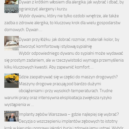
Dywan z krótkim włosiem dla alergika: jak wybrać i dbać, by
ograniczyć alergeny i kurzu
Wybór dywanu, który nie tylko ozdobi wnętrze, ale także
zadba o zdrowie alergika, to kluczowy krok dla wielu gospodarstw
domowych. Dywan …
Dywan przy łóżku: jak dobrać rozmiar, materiał i kolor, by
stworzyć komfortową i stylową sypialnię
Wybór odpowiedniego dywanu do sypialni może wydawać
się prostym zadaniem, ale w rzeczywistości wymaga przemyślenia
kilku kluczowych kwestii. Aby zapewnić komfort …
Gdzie zaopatrywać się w części do maszyn drogowych?
Maszyny drogowe pracują pod bardzo dużymi
obciążeniami i przy wysokich temperaturach. Trudne
warunki pracy oraz intensywna eksploatacja zwiększa ryzyko
wystąpienia w …
Implanty zębów Warszawa – gdzie najlepiej się wybrać?
Decyzja o wszczepieniu implantów zębowych to istotny
krok w kierunku poprawy jakości życia i zdrowia jamy ustnej. Wybór