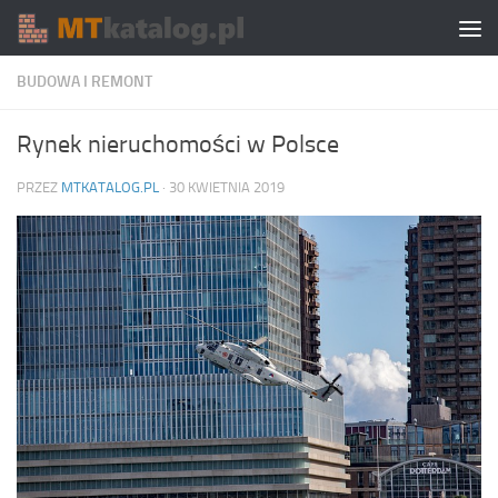
Skip to content
BUDOWA I REMONT
Rynek nieruchomości w Polsce
PRZEZ
MTKATALOG.PL
·
30 KWIETNIA 2019