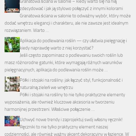
Granatowa ściana w salonie – kiedy warto się na nią
zdecydować i jak ją stylowo połączyć z innymi kolorami
Granatowa ściana w salonie to odważny wybór, który może
dodać wnętrzu elegancji i charakteru, ale nie zawsze jest idealnym
rozwiązaniem. Warto …
Aplikacja do podlewania roślin — czy ułatwia pielęgnację i
kiedy naprawdę warto z niej korzystać?
Jeśli często zapominasz o podlewaniu swoich roślin lub
masz różnorodne gatunki, które wymagają różnych warunków
pielęgnacyjnych, aplikacja do podlewania roślin może …
Półki i stojaki na rośliny: jak łączyć styl, funkcjonalność i
naturalną zieleń we wnętrzu
Półki i stojaki na rośliny to nie tylko praktyczne elementy
wyposażenia, ale również kluczowe akcesoria w tworzeniu
harmonijnej przestrzeni. Właściwe połączenie …
Uchwyć nowe trendy i zaprojektuj swój własny ręcznik!
Ręczniki to nie tylko praktyczny element naszej
codzienności, ale również ważny akcent dekoracyjny w łazience. W