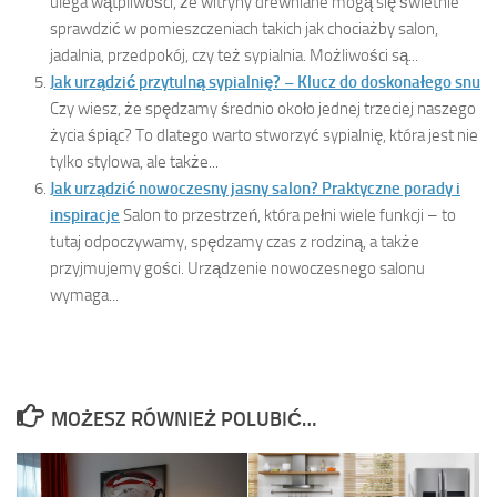
ulega wątpliwości, że witryny drewniane mogą się świetnie
sprawdzić w pomieszczeniach takich jak chociażby salon,
jadalnia, przedpokój, czy też sypialnia. Możliwości są...
Jak urządzić przytulną sypialnię? – Klucz do doskonałego snu
Czy wiesz, że spędzamy średnio około jednej trzeciej naszego
życia śpiąc? To dlatego warto stworzyć sypialnię, która jest nie
tylko stylowa, ale także...
Jak urządzić nowoczesny jasny salon? Praktyczne porady i
inspiracje
Salon to przestrzeń, która pełni wiele funkcji – to
tutaj odpoczywamy, spędzamy czas z rodziną, a także
przyjmujemy gości. Urządzenie nowoczesnego salonu
wymaga...
MOŻESZ RÓWNIEŻ POLUBIĆ…