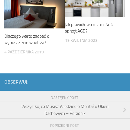
Jak prawidłowo rozmieścić
sprzęt AGD?
Dlaczego warto zadbać o
19 KWIETNIA 2023
wyposażenie wnętrza?
4 PAŹDZIERNIKA 2019
OBSERWUJ:
NASTĘPNY POST
Wszystko, co Musisz Wiedzieć o Montażu Okien
Dachowych – Poradnik
POPRZEDNI POST