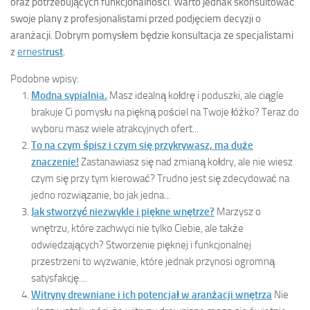
oraz potrzebujących funkcjonalności. Warto jednak skonsultować
swoje plany z profesjonalistami przed podjęciem decyzji o
aranżacji. Dobrym pomysłem będzie konsultacja ze specjalistami
z
ernest
rust
.
Podobne wpisy:
Modna sypialnia.
Masz idealną kołdrę i poduszki, ale ciągle
brakuje Ci pomysłu na piękną pościel na Twoje łóżko? Teraz do
wyboru masz wiele atrakcyjnych ofert...
To na czym śpisz i czym się przykrywasz, ma duże
znaczenie!
Zastanawiasz się nad zmianą kołdry, ale nie wiesz
czym się przy tym kierować? Trudno jest się zdecydować na
jedno rozwiązanie, bo jak jedna...
Jak stworzyć niezwykle i piękne wnętrze?
Marzysz o
wnętrzu, które zachwyci nie tylko Ciebie, ale także
odwiedzających? Stworzenie pięknej i funkcjonalnej
przestrzeni to wyzwanie, które jednak przynosi ogromną
satysfakcję....
Witryny drewniane i ich potencjał w aranżacji wnętrza
Nie