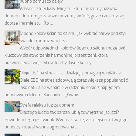
Kupno domu i co dalej?
Własne cztery kąty. Miejsce, które możemy nazwać
domem, do którego zawsze możemy wrócić, gdzie czujemy się
dobrze i na miejscu. Kto …
Modne kolory ścian do salonu: jak wybrać barwy pod styl,
światło i metraż wnętrza
Wybór odpowiednich kolorów ścian do salonu może być
kluczowy dla stworzenia harmonijnej przestrzeni, która
odzwierciedla twój styl i potrzeby. Jasne kolory …
Oleje CBD na stres – jak działają i pomagają w relaksie
Oleje CBD na stres zdobywają coraz większą popularność
jako naturalne wsparcie w radzeniu sobie z napięciem
nerwowym i lękiem. Kanabidiol, główny …
Strefa relaksu tuż za domem
Dlaczego ludzie tak bardzo lubią zewnętrzne jacuzzi?
Powodem tego jest widok. Wyobraź sobie, że miejscem Twojego
odpoczynku jest wanna ogrodowa na …