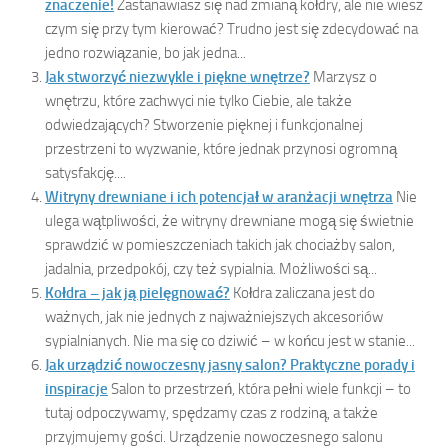
znaczenie!
Zastanawiasz się nad zmianą kołdry, ale nie wiesz
czym się przy tym kierować? Trudno jest się zdecydować na
jedno rozwiązanie, bo jak jedna...
Jak stworzyć niezwykle i piękne wnętrze?
Marzysz o
wnętrzu, które zachwyci nie tylko Ciebie, ale także
odwiedzających? Stworzenie pięknej i funkcjonalnej
przestrzeni to wyzwanie, które jednak przynosi ogromną
satysfakcję....
Witryny drewniane i ich potencjał w aranżacji wnętrza
Nie
ulega wątpliwości, że witryny drewniane mogą się świetnie
sprawdzić w pomieszczeniach takich jak chociażby salon,
jadalnia, przedpokój, czy też sypialnia. Możliwości są...
Kołdra – jak ją pielęgnować?
Kołdra zaliczana jest do
ważnych, jak nie jednych z najważniejszych akcesoriów
sypialnianych. Nie ma się co dziwić – w końcu jest w stanie...
Jak urządzić nowoczesny jasny salon? Praktyczne porady i
inspiracje
Salon to przestrzeń, która pełni wiele funkcji – to
tutaj odpoczywamy, spędzamy czas z rodziną, a także
przyjmujemy gości. Urządzenie nowoczesnego salonu