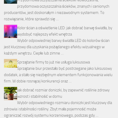
Przydomowa oczyszczalnia ścieków Nowoczesna,
przydomowa oczyszczalnia ścieków, znanych i cenionych
producentów, jest doskonałym i niezawodnym systemem. To
rozwiązanie, które sprawdzi się …
Kolor ścian a oświetlenie LED: jak dobrać barwę światła, by
wydobyć najlepszy efekt wnętrza
Wybór odpowiedniej barwy światła LED do kolorów ścian
jest kluczowy dla uzyskania pożądanego efektu wizualnego w
każdym wnętrzu. Ciepłe lub zimne …
Sprzątanie firmy to już nie usługa luksusowa
Sprzątanie biur przestało być postrzegane jako luksusowy
dodatek, a stało się niezbędnym elementem funkcjonowania wielu
firm. W dobie rosnącej konkurencji oraz …
Jak dobrać rozmiar doniczki, by zapewnić roślinie zdrowy
wzrost i stabilność w domu
Wybór odpowiedniego rozmiaru doniczki jest kluczowy dla
zdrowia i stabilności rośliny. Zbyt mała pojemność może
ograniczać rozwój systemu korzeniowego, podczas gdy …