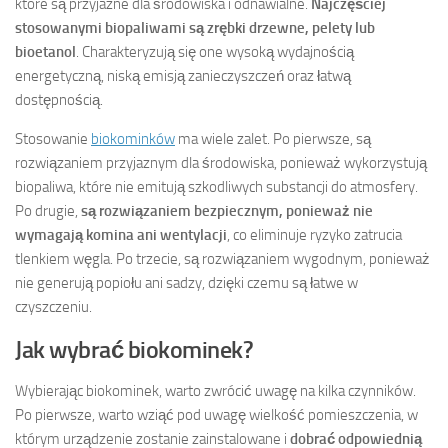
które są przyjazne dla środowiska i odnawialne.
Najczęściej
stosowanymi biopaliwami są zrębki drzewne, pelety lub
bioetanol
. Charakteryzują się one wysoką wydajnością
energetyczną, niską emisją zanieczyszczeń oraz łatwą
dostępnością.
Stosowanie
biokominków
ma wiele zalet. Po pierwsze, są
rozwiązaniem przyjaznym dla środowiska, ponieważ wykorzystują
biopaliwa, które nie emitują szkodliwych substancji do atmosfery.
Po drugie,
są rozwiązaniem bezpiecznym, ponieważ nie
wymagają komina ani wentylacji
, co eliminuje ryzyko zatrucia
tlenkiem węgla. Po trzecie, są rozwiązaniem wygodnym, ponieważ
nie generują popiołu ani sadzy, dzięki czemu są łatwe w
czyszczeniu.
Jak wybrać biokominek?
Wybierając biokominek, warto zwrócić uwagę na kilka czynników.
Po pierwsze, warto wziąć pod uwagę wielkość pomieszczenia, w
którym urządzenie zostanie zainstalowane i
dobrać odpowiednią