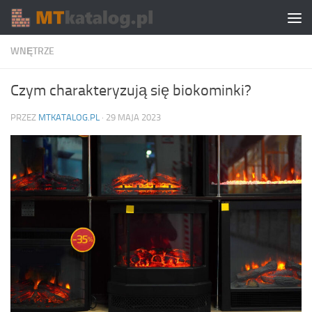
Skip to content
WNĘTRZE
Czym charakteryzują się biokominki?
PRZEZ
MTKATALOG.PL
·
29 MAJA 2023