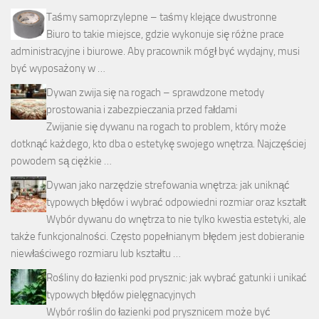
Taśmy samoprzylepne – taśmy klejące dwustronne
Biuro to takie miejsce, gdzie wykonuje się różne prace
administracyjne i biurowe. Aby pracownik mógł być wydajny, musi
być wyposażony w …
Dywan zwija się na rogach – sprawdzone metody
prostowania i zabezpieczania przed fałdami
Zwijanie się dywanu na rogach to problem, który może
dotknąć każdego, kto dba o estetykę swojego wnętrza. Najczęściej
powodem są ciężkie …
Dywan jako narzędzie strefowania wnętrza: jak uniknąć
typowych błędów i wybrać odpowiedni rozmiar oraz kształt
Wybór dywanu do wnętrza to nie tylko kwestia estetyki, ale
także funkcjonalności. Często popełnianym błędem jest dobieranie
niewłaściwego rozmiaru lub kształtu …
Rośliny do łazienki pod prysznic: jak wybrać gatunki i unikać
typowych błędów pielęgnacyjnych
Wybór roślin do łazienki pod prysznicem może być