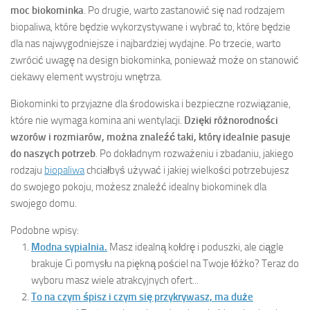
moc biokominka
. Po drugie, warto zastanowić się nad rodzajem
biopaliwa, które będzie wykorzystywane i wybrać to, które będzie
dla nas najwygodniejsze i najbardziej wydajne. Po trzecie, warto
zwrócić uwagę na design biokominka, ponieważ może on stanowić
ciekawy element wystroju wnętrza.
Biokominki to przyjazne dla środowiska i bezpieczne rozwiązanie,
które nie wymaga komina ani wentylacji.
Dzięki różnorodności
wzorów i rozmiarów, można znaleźć taki, który idealnie pasuje
do naszych potrzeb
. Po dokładnym rozważeniu i zbadaniu, jakiego
rodzaju
biopaliwa
chciałbyś używać i jakiej wielkości potrzebujesz
do swojego pokoju, możesz znaleźć idealny biokominek dla
swojego domu.
Podobne wpisy:
Modna sypialnia.
Masz idealną kołdrę i poduszki, ale ciągle
brakuje Ci pomysłu na piękną pościel na Twoje łóżko? Teraz do
wyboru masz wiele atrakcyjnych ofert...
To na czym śpisz i czym się przykrywasz, ma duże