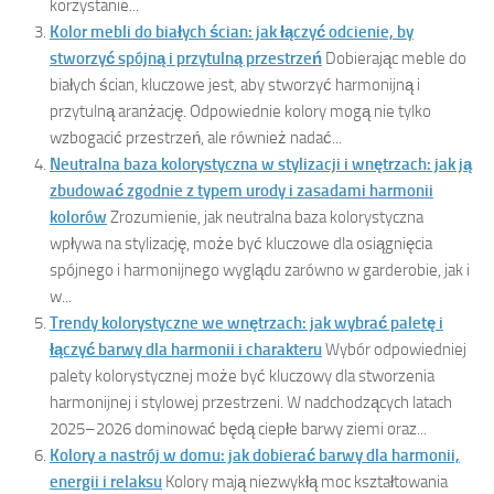
korzystanie...
Kolor mebli do białych ścian: jak łączyć odcienie, by
stworzyć spójną i przytulną przestrzeń
Dobierając meble do
białych ścian, kluczowe jest, aby stworzyć harmonijną i
przytulną aranżację. Odpowiednie kolory mogą nie tylko
wzbogacić przestrzeń, ale również nadać...
Neutralna baza kolorystyczna w stylizacji i wnętrzach: jak ją
zbudować zgodnie z typem urody i zasadami harmonii
kolorów
Zrozumienie, jak neutralna baza kolorystyczna
wpływa na stylizację, może być kluczowe dla osiągnięcia
spójnego i harmonijnego wyglądu zarówno w garderobie, jak i
w...
Trendy kolorystyczne we wnętrzach: jak wybrać paletę i
łączyć barwy dla harmonii i charakteru
Wybór odpowiedniej
palety kolorystycznej może być kluczowy dla stworzenia
harmonijnej i stylowej przestrzeni. W nadchodzących latach
2025–2026 dominować będą ciepłe barwy ziemi oraz...
Kolory a nastrój w domu: jak dobierać barwy dla harmonii,
energii i relaksu
Kolory mają niezwykłą moc kształtowania