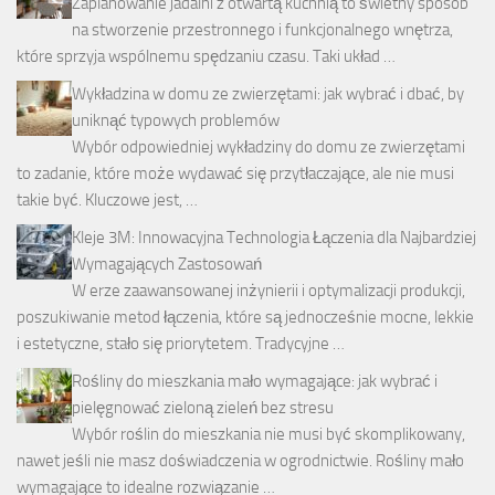
Zaplanowanie jadalni z otwartą kuchnią to świetny sposób
na stworzenie przestronnego i funkcjonalnego wnętrza,
które sprzyja wspólnemu spędzaniu czasu. Taki układ …
Wykładzina w domu ze zwierzętami: jak wybrać i dbać, by
uniknąć typowych problemów
Wybór odpowiedniej wykładziny do domu ze zwierzętami
to zadanie, które może wydawać się przytłaczające, ale nie musi
takie być. Kluczowe jest, …
Kleje 3M: Innowacyjna Technologia Łączenia dla Najbardziej
Wymagających Zastosowań
W erze zaawansowanej inżynierii i optymalizacji produkcji,
poszukiwanie metod łączenia, które są jednocześnie mocne, lekkie
i estetyczne, stało się priorytetem. Tradycyjne …
Rośliny do mieszkania mało wymagające: jak wybrać i
pielęgnować zieloną zieleń bez stresu
Wybór roślin do mieszkania nie musi być skomplikowany,
nawet jeśli nie masz doświadczenia w ogrodnictwie. Rośliny mało
wymagające to idealne rozwiązanie …