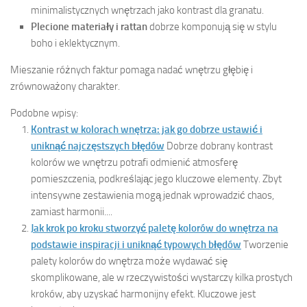
minimalistycznych wnętrzach jako kontrast dla granatu.
Plecione materiały i rattan
dobrze komponują się w stylu
boho i eklektycznym.
Mieszanie różnych faktur pomaga nadać wnętrzu głębię i
zrównoważony charakter.
Podobne wpisy:
Kontrast w kolorach wnętrza: jak go dobrze ustawić i
uniknąć najczęstszych błędów
Dobrze dobrany kontrast
kolorów we wnętrzu potrafi odmienić atmosferę
pomieszczenia, podkreślając jego kluczowe elementy. Zbyt
intensywne zestawienia mogą jednak wprowadzić chaos,
zamiast harmonii....
Jak krok po kroku stworzyć paletę kolorów do wnętrza na
podstawie inspiracji i uniknąć typowych błędów
Tworzenie
palety kolorów do wnętrza może wydawać się
skomplikowane, ale w rzeczywistości wystarczy kilka prostych
kroków, aby uzyskać harmonijny efekt. Kluczowe jest