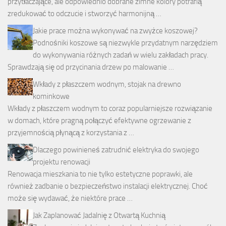
przytłaczające, ale odpowiednio dobrane zimne kolory potrafią
zredukować to odczucie i stworzyć harmonijną …
Jakie prace można wykonywać na zwyżce koszowej?
Podnośniki koszowe są niezwykle przydatnym narzędziem
do wykonywania różnych zadań w wielu zakładach pracy.
Sprawdzają się od przycinania drzew po malowanie …
Wkłady z płaszczem wodnym, stojak na drewno
kominkowe
Wkłady z płaszczem wodnym to coraz popularniejsze rozwiązanie
w domach, które pragną połączyć efektywne ogrzewanie z
przyjemnością płynącą z korzystania z …
Dlaczego powinieneś zatrudnić elektryka do swojego
projektu renowacji
Renowacja mieszkania to nie tylko estetyczne poprawki, ale
również zadbanie o bezpieczeństwo instalacji elektrycznej. Choć
może się wydawać, że niektóre prace …
Jak Zaplanować Jadalnię z Otwartą Kuchnią