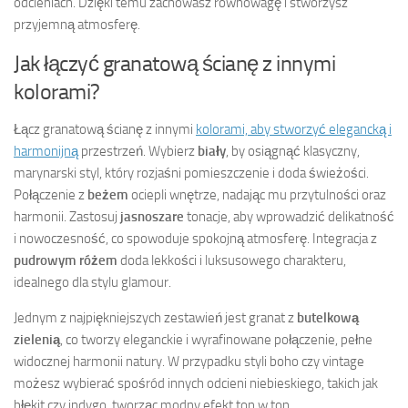
odcieniach. Dzięki temu zachowasz równowagę i stworzysz
przyjemną atmosferę.
Jak łączyć granatową ścianę z innymi
kolorami?
Łącz granatową ścianę z innymi
kolorami, aby stworzyć elegancką i
harmonijną
przestrzeń. Wybierz
biały
, by osiągnąć klasyczny,
marynarski styl, który rozjaśni pomieszczenie i doda świeżości.
Połączenie z
beżem
ociepli wnętrze, nadając mu przytulności oraz
harmonii. Zastosuj
jasnoszare
tonacje, aby wprowadzić delikatność
i nowoczesność, co spowoduje spokojną atmosferę. Integracja z
pudrowym różem
doda lekkości i luksusowego charakteru,
idealnego dla stylu glamour.
Jednym z najpiękniejszych zestawień jest granat z
butelkową
zielenią
, co tworzy eleganckie i wyrafinowane połączenie, pełne
widocznej harmonii natury. W przypadku styli boho czy vintage
możesz wybierać spośród innych odcieni niebieskiego, takich jak
błękit czy indygo, tworząc modny efekt ton w ton.