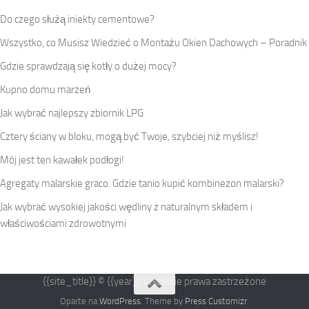
Do czego służą iniekty cementowe?
Wszystko, co Musisz Wiedzieć o Montażu Okien Dachowych – Poradnik
Gdzie sprawdzają się kotły o dużej mocy?
Kupno domu marzeń
Jak wybrać najlepszy zbiornik LPG
Cztery ściany w bloku, mogą być Twoje, szybciej niż myślisz!
Mój jest ten kawałek podłogi!
Agregaty malarskie graco. Gdzie tanio kupić kombinezon malarski?
Jak wybrać wysokiej jakości wędliny z naturalnym składem i
właściwościami zdrowotnymi
{{site_title}} © {{year}}. Wszelkie prawa zastrzeżone
Oparte na
WordPress
. Theme by
Press Customizr
.