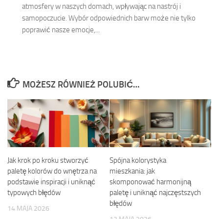
atmosfery w naszych domach, wpływając na nastrój i
samopoczucie. Wybór odpowiednich barw może nie tylko
poprawić nasze emocje,...
MOŻESZ RÓWNIEŻ POLUBIĆ…
Jak krok po kroku stworzyć
Spójna kolorystyka
paletę kolorów do wnętrza na
mieszkania: jak
podstawie inspiracji i uniknąć
skomponować harmonijną
typowych błędów
paletę i uniknąć najczęstszych
błędów
14 MAJA 2026