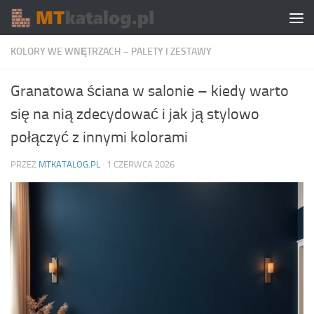
Skip to content
KOLORY WE WNĘTRZACH – PALETY I ZESTAWY
Granatowa ściana w salonie – kiedy warto
się na nią zdecydować i jak ją stylowo
połączyć z innymi kolorami
PRZEZ
MTKATALOG.PL
·
1 CZERWCA 2026