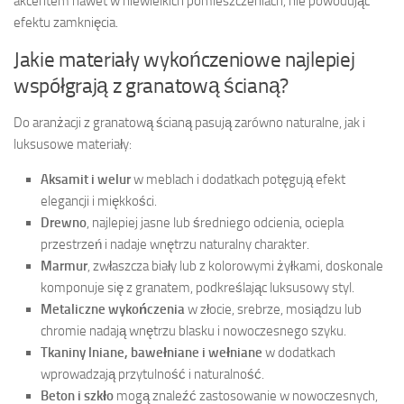
akcentem nawet w niewielkich pomieszczeniach, nie powodując
efektu zamknięcia.
Jakie materiały wykończeniowe najlepiej
współgrają z granatową ścianą?
Do aranżacji z granatową ścianą pasują zarówno naturalne, jak i
luksusowe materiały:
Aksamit i welur
w meblach i dodatkach potęgują efekt
elegancji i miękkości.
Drewno
, najlepiej jasne lub średniego odcienia, ociepla
przestrzeń i nadaje wnętrzu naturalny charakter.
Marmur
, zwłaszcza biały lub z kolorowymi żyłkami, doskonale
komponuje się z granatem, podkreślając luksusowy styl.
Metaliczne wykończenia
w złocie, srebrze, mosiądzu lub
chromie nadają wnętrzu blasku i nowoczesnego szyku.
Tkaniny lniane, bawełniane i wełniane
w dodatkach
wprowadzają przytulność i naturalność.
Beton i szkło
mogą znaleźć zastosowanie w nowoczesnych,