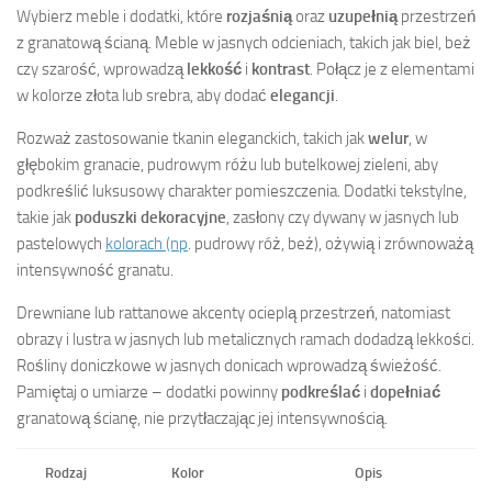
Wybierz meble i dodatki, które
rozjaśnią
oraz
uzupełnią
przestrzeń
z granatową ścianą. Meble w jasnych odcieniach, takich jak biel, beż
czy szarość, wprowadzą
lekkość
i
kontrast
. Połącz je z elementami
w kolorze złota lub srebra, aby dodać
elegancji
.
Rozważ zastosowanie tkanin eleganckich, takich jak
welur
, w
głębokim granacie, pudrowym różu lub butelkowej zieleni, aby
podkreślić luksusowy charakter pomieszczenia. Dodatki tekstylne,
takie jak
poduszki dekoracyjne
, zasłony czy dywany w jasnych lub
pastelowych
kolorach (np
. pudrowy róż, beż), ożywią i zrównoważą
intensywność granatu.
Drewniane lub rattanowe akcenty ocieplą przestrzeń, natomiast
obrazy i lustra w jasnych lub metalicznych ramach dodadzą lekkości.
Rośliny doniczkowe w jasnych donicach wprowadzą świeżość.
Pamiętaj o umiarze – dodatki powinny
podkreślać
i
dopełniać
granatową ścianę, nie przytłaczając jej intensywnością.
Rodzaj
Kolor
Opis