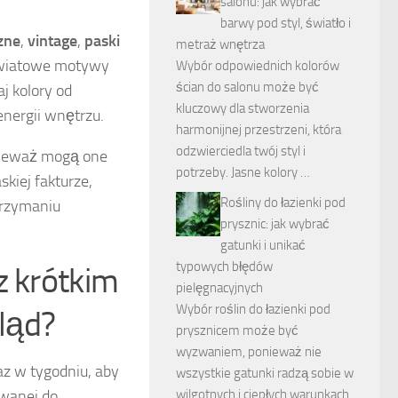
salonu: jak wybrać
barwy pod styl, światło i
zne
,
vintage
,
paski
metraż wnętrza
 kwiatowe motywy
Wybór odpowiednich kolorów
ścian do salonu może być
j kolory od
kluczowy dla stworzenia
energii wnętrzu.
harmonijnej przestrzeni, która
odzwierciedla twój styl i
nieważ mogą one
potrzeby. Jasne kolory …
kiej fakturze,
Rośliny do łazienki pod
trzymaniu
prysznic: jak wybrać
gatunki i unikać
typowych błędów
z krótkim
pielęgnacyjnych
Wybór roślin do łazienki pod
ląd?
prysznicem może być
wyzwaniem, ponieważ nie
az w tygodniu, aby
wszystkie gatunki radzą sobie w
owanej do
wilgotnych i ciepłych warunkach.