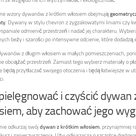
rne wzory dywanów z krótkim włosiem obejmują
geometryc
aty
. Dywany w stylu chevron z zygzakowatymi liniami czy
paniale odmienić przestrzeń i nadać jej charakteru. Wybiera
nych beży i szarości po intensywne odcienie, które dodadzą 
 dywanów z długim włosiem w małych pomieszczeniach, po
ie obciążać przestrzeń. Zamiast tego wybierz materiały o płas
ie będą przytłaczać swojego otoczenia i będą łatwiejsze w u
ci.
 pielęgnować i czyścić dywan 
siem, aby zachować jego wyg
nie odkurzaj swój
dywan z krótkim włosiem
, przynajmniej r
kurz i zanieczyszczenia. Użyj odkurzacza o szczotce dostos