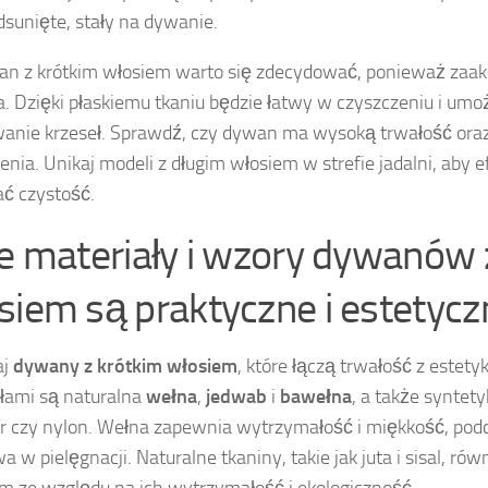
dsunięte, stały na dywanie.
n z krótkim włosiem warto się zdecydować, ponieważ zaak
. Dzięki płaskiemu tkaniu będzie łatwy w czyszczeniu i um
anie krzeseł. Sprawdź, czy dywan ma wysoką trwałość ora
enia. Unikaj modeli z długim włosiem w strefie jadalni, aby 
ć czystość.
ie materiały i wzory dywanów 
siem są praktyczne i estetycz
aj
dywany z krótkim włosiem
, które łączą trwałość z este
łami są naturalna
wełna
,
jedwab
i
bawełna
, a także syntetyk
er czy nylon. Wełna zapewnia wytrzymałość i miękkość, po
wa w pielęgnacji. Naturalne tkaniny, takie jak juta i sisal, r
 ze względu na ich wytrzymałość i ekologiczność.