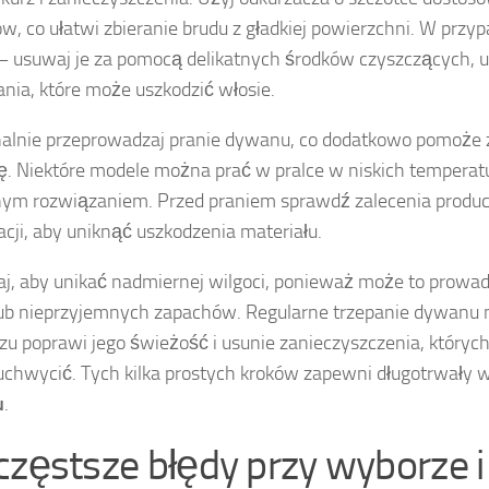
, co ułatwi zbieranie brudu z gładkiej powierzchni. W przyp
– usuwaj je za pomocą delikatnych środków czyszczących, u
nia, które może uszkodzić włosie.
alnie przeprowadzaj pranie dywanu, co dodatkowo pomoże
ę. Niektóre modele można prać w pralce w niskich temperatu
m rozwiązaniem. Przed praniem sprawdź zalecenia produc
acji, aby uniknąć uszkodzenia materiału.
j, aby unikać nadmiernej wilgoci, ponieważ może to prowad
lub nieprzyjemnych zapachów. Regularne trzepanie dywanu
zu poprawi jego świeżość i usunie zanieczyszczenia, których
 uchwycić. Tych kilka prostych kroków zapewni długotrwały
u
.
częstsze błędy przy wyborze i