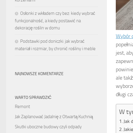
korzeniami
Osłonki z wkładem czy bez: kiedy wybrać
funkcjonalność, a kiedy postawić na
dekorację roślin w domu
Wybór 
Podstawki pod doniczki: jak wybrać
popełni
materiał i rozmiar, by chronić rośliny i meble
jest, a
zapewni
powinie
NAJNOWSZE KOMENTARZE
ale tak
wyborze
długi cz
WARTO SPRAWDZIĆ
Remont
W ty
Jak Zaplanować Jadalnię z Otwartą Kuchnią
Jak 
Skutki uboczne budowy czyli odpady
Jaki