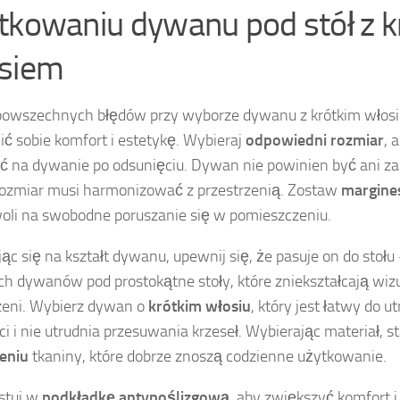
tkowaniu dywanu pod stół z k
siem
powszechnych błędów przy wyborze dywanu z krótkim włosie
ć sobie komfort i estetykę. Wybieraj
odpowiedni rozmiar
, 
ć na dywanie po odsunięciu. Dywan nie powinien być ani za 
rozmiar musi harmonizować z przestrzenią. Zostaw
margine
oli na swobodne poruszanie się w pomieszczeniu.
ąc się na kształt dywanu, upewnij się, że pasuje on do stołu 
ch dywanów pod prostokątne stoły, które zniekształcają wi
zeni. Wybierz dywan o
krótkim włosiu
, który jest łatwy do 
ci i nie utrudnia przesuwania krzeseł. Wybierając materiał, s
eniu
tkaniny, które dobrze znoszą codzienne użytkowanie.
stuj w
podkładkę antypoślizgową
, aby zwiększyć komfort 