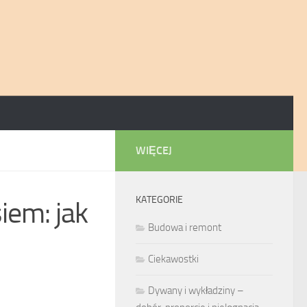
WIĘCEJ
KATEGORIE
iem: jak
Budowa i remont
Ciekawostki
Dywany i wykładziny –