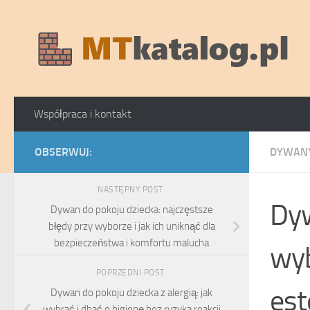
Skip to content
Współpraca i kontakt
OBSERWUJ:
DYWANY
NASTĘPNY POST
Dyw
Dywan do pokoju dziecka: najczęstsze
błędy przy wyborze i jak ich uniknąć dla
bezpieczeństwa i komfortu malucha
wyb
POPRZEDNI POST
est
Dywan do pokoju dziecka z alergią: jak
wybrać i dbać o higienę bez ryzyka reakcji