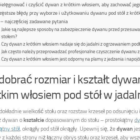
pielęgnować i czyścić dywan z krótkim włosiem, aby zachować jeg
zęstsze błędy przy wyborze i użytkowaniu dywanu pod stół z kró
– najczęściej zadawane pytania
Jakie są najlepsze sposoby na zabezpieczenie dywanu przed przesuwa
stołem?
Czy dywan z krótkim włosiem nadaje się do jadalni z ogrzewaniem p
Jak często należy przeprowadzać profesjonalne czyszczenie dywanu z
Czy dywan z krótkim włosiem jest odporny na plamy z jedzenia i napoj
 dobrać rozmiar i kształt dywa
tkim włosiem pod stół w jadal
dokładnie wielkość stołu oraz rozstaw krzeseł po odsunięciu i
z dywan o
kształcie
dopasowanym do stołu – prostokątny
d
ątny stół
, okrągły pod stół okrągły. Upewnij się, że
dywan
je
 z każdej strony niż łączny obrys stołu oraz krzeseł, aby wszy