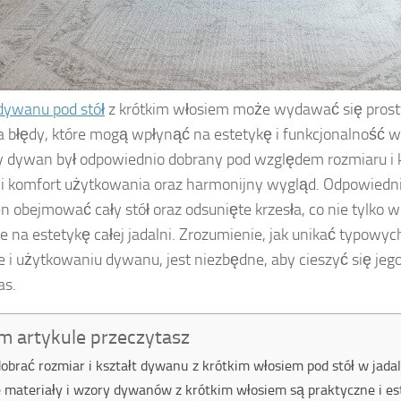
dywanu pod stół
z krótkim włosiem może wydawać się prosty
a błędy, które mogą wpłynąć na estetykę i funkcjonalność 
by dywan był odpowiednio dobrany pod względem rozmiaru i k
 komfort użytkowania oraz harmonijny wygląd. Odpowiedn
n obejmować cały stół oraz odsunięte krzesła, co nie tylko
że na estetykę całej jadalni. Zrozumienie, jak unikać typowyc
 i użytkowaniu dywanu, jest niezbędne, aby cieszyć się jeg
as.
m artykule przeczytasz
dobrać rozmiar i kształt dywanu z krótkim włosiem pod stół w jadal
e materiały i wzory dywanów z krótkim włosiem są praktyczne i e