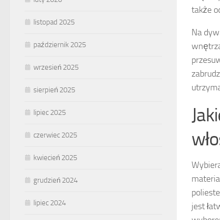
także o
listopad 2025
Na dywa
październik 2025
wnętrza
przesuw
wrzesień 2025
zabrudz
utrzyma
sierpień 2025
Jak
lipiec 2025
wło
czerwiec 2025
kwiecień 2025
Wybier
materia
grudzień 2024
poliest
lipiec 2024
jest łat
wyborem