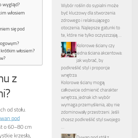
o wygląd?
Wybór roślin do sypialni może
tkim włosiem
być kluczowy dla stworzenia
zdrowego i relaksującego
otoczenia. Najlepsze gatunki to
niem się pod
te, które nie tylko oczyszczają …
odłogowym?
Kolorowe ściany czy
 krótkim włosiem?
jedna ściana akcentowa:
ów?
jak wybrać, by
podkreślić styl i proporcje
nu z
wnętrza
Kolorowe ściany mogą
ni?
całkowicie odmienić charakter
wnętrza, jednak ich wybór
wymaga przemyślenia, aby nie
ch od stołu.
zdominowały przestrzeni. Jeśli
ywan pod
chcesz podkreślić styl swojego
st o 60–80 cm
…
stkie krzesła,
Dywan pod stół z