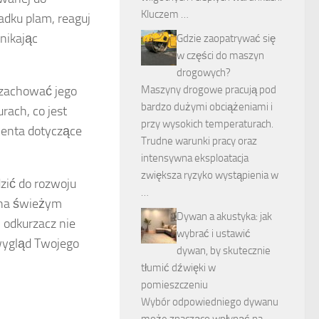
Kluczem …
adku plam, reaguj
nikając
Gdzie zaopatrywać się
w części do maszyn
drogowych?
 zachować jego
Maszyny drogowe pracują pod
bardzo dużymi obciążeniami i
rach, co jest
przy wysokich temperaturach.
enta dotyczące
Trudne warunki pracy oraz
intensywna eksploatacja
zwiększa ryzyko wystąpienia w
zić do rozwoju
…
 na świeżym
Dywan a akustyka: jak
 odkurzacz nie
wybrać i ustawić
 wygląd Twojego
dywan, by skutecznie
tłumić dźwięki w
pomieszczeniu
Wybór odpowiedniego dywanu
może znacząco wpłynąć na