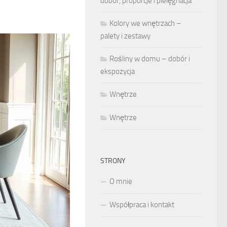
dobór, proporcje i pielęgnacja
Kolory we wnętrzach –
palety i zestawy
Rośliny w domu – dobór i
ekspozycja
Wnętrze
Wnętrze
STRONY
O mnie
Współpraca i kontakt