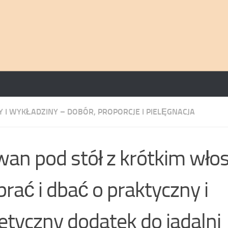
 I WYKŁADZINY – DOBÓR, PROPORCJE I PIELĘGNACJA
an pod stół z krótkim włos
rać i dbać o praktyczny i
etyczny dodatek do jadalni