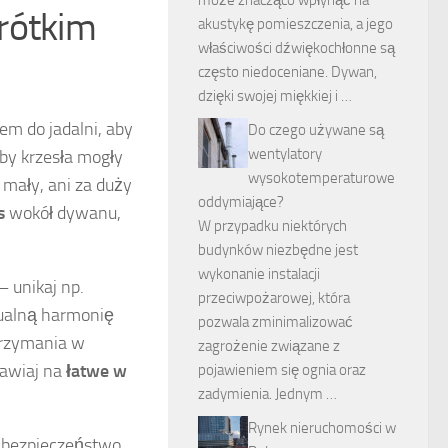
rótkim
akustykę pomieszczenia, a jego
właściwości dźwiękochłonne są
często niedoceniane. Dywan,
dzięki swojej miękkiej i …
m do jadalni, aby
Do czego używane są
wentylatory
aby krzesła mogły
wysokotemperaturowe
mały, ani za duży
oddymiające?
s
wokół dywanu,
W przypadku niektórych
budynków niezbędne jest
wykonanie instalacji
– unikaj np.
przeciwpożarowej, która
zualną harmonię
pozwala zminimalizować
utrzymania w
zagrożenie związane z
tawiaj na
łatwe w
pojawieniem się ognia oraz
zadymienia. Jednym …
Rynek nieruchomości w
i bezpieczeństwo.