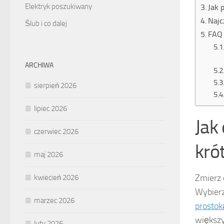
Elektryk poszukiwany
Jak 
Najc
Ślub i co dalej
FAQ 
ARCHIWA
sierpień 2026
lipiec 2026
Jak
czerwiec 2026
kró
maj 2026
Zmierz 
kwiecień 2026
Wybier
marzec 2026
prostok
większy
luty 2026