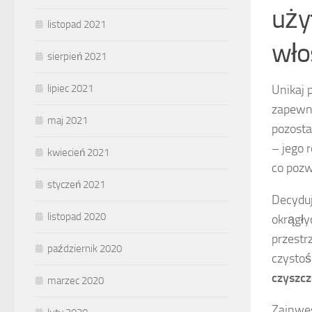
uży
listopad 2021
wło
sierpień 2021
Unikaj 
lipiec 2021
zapewni
maj 2021
pozosta
– jego 
kwiecień 2021
co pozw
styczeń 2021
Decyduj
listopad 2020
okrągły
przestr
październik 2020
czystoś
czyszcz
marzec 2020
Zainwe