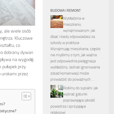
BUDOWA I REMONT
Wykładzina w
mieszkaniu
, ale wiele osób
wynajmowanym: jak
dbać i kiedy odpowiadasz za
wnętrza. Kluczowe
szkody w praktyce
ształtu, co
Wynajmując mieszkanie, często
io dobrany dywan
nie myślimy o tym, jak ważna
 wpływa na wygodę,
jest odpowiednia pielęgnacja
h pułapek przy
wykładziny. Jednak ignorowanie
o urokami przez
zasad konserwacji może
prowadzić do poważnych …
Rośliny do sypialni: jak
wybrać gatunki
poprawiające jakość
ni?
powietrza i sprzyjające
stetyczne?
relaksowi