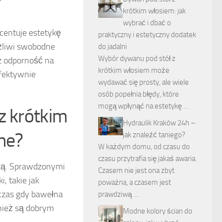
krótkim włosiem: jak
wybrać i dbać o
centuje estetykę
praktyczny i estetyczny dodatek
ożliwi swobodne
do jadalni
Wybór dywanu pod stół z
z odporność na
krótkim włosiem może
efektywnie
wydawać się prosty, ale wiele
osób popełnia błędy, które
mogą wpłynąć na estetykę …
z krótkim
Hydraulik Kraków 24h –
ne?
jak znaleźć taniego?
W każdym domu, od czasu do
czasu przytrafia się jakaś awaria.
tyką. Sprawdzonymi
Czasem nie jest ona zbyt
i, takie jak
poważna, a czasem jest
dczas gdy bawełna
prawdziwą …
ównież są dobrym
Modne kolory ścian do