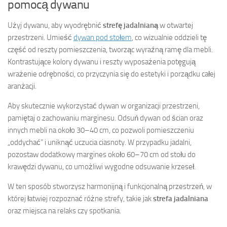
pomocą dywanu
Użyj dywanu, aby wyodrębnić
strefę jadalnianą
w otwartej
przestrzeni. Umieść
dywan pod stołem
, co wizualnie oddzieli tę
część od reszty pomieszczenia, tworząc wyraźną ramę dla mebli.
Kontrastujące kolory dywanu i reszty wyposażenia potęgują
wrażenie odrębności, co przyczynia się do estetyki i porządku całej
aranżacji.
Aby skutecznie wykorzystać dywan w organizacji przestrzeni,
pamiętaj o zachowaniu marginesu. Odsuń dywan od ścian oraz
innych mebli na około 30–40 cm, co pozwoli pomieszczeniu
„oddychać” i uniknąć uczucia ciasnoty. W przypadku jadalni,
pozostaw dodatkowy margines około 60–70 cm od stołu do
krawędzi dywanu, co umożliwi wygodne odsuwanie krzeseł.
W ten sposób stworzysz harmonijną i funkcjonalną przestrzeń, w
której łatwiej rozpoznać różne strefy, takie jak
strefa jadalniana
oraz miejsca na relaks czy spotkania.