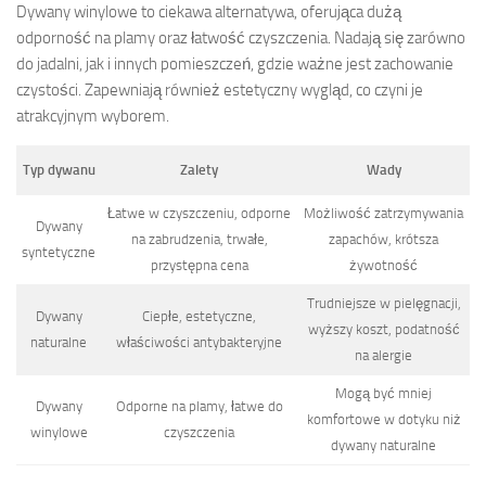
Dywany winylowe to ciekawa alternatywa, oferująca dużą
odporność na plamy oraz łatwość czyszczenia. Nadają się zarówno
do jadalni, jak i innych pomieszczeń, gdzie ważne jest zachowanie
czystości. Zapewniają również estetyczny wygląd, co czyni je
atrakcyjnym wyborem.
Typ dywanu
Zalety
Wady
Łatwe w czyszczeniu, odporne
Możliwość zatrzymywania
Dywany
na zabrudzenia, trwałe,
zapachów, krótsza
syntetyczne
przystępna cena
żywotność
Trudniejsze w pielęgnacji,
Dywany
Ciepłe, estetyczne,
wyższy koszt, podatność
naturalne
właściwości antybakteryjne
na alergie
Mogą być mniej
Dywany
Odporne na plamy, łatwe do
komfortowe w dotyku niż
winylowe
czyszczenia
dywany naturalne