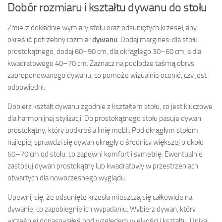
Dobór rozmiaru i kształtu dywanu do stołu
Zmierz dokładnie wymiary stołu oraz odsuniętych krzeseł, aby
określić potrzebny rozmiar
dywanu
. Dodaj margines: dla stołu
prostokątnego, dodaj 60–90 cm, dla okrągłego 30–60 cm, a dla
kwadratowego 40–70 cm. Zaznacz na podłodze taśmą obrys
zaproponowanego dywanu, co pomoże wizualnie ocenić, czy jest
odpowiedni.
Dobierz kształt dywanu zgodnie z kształtem stołu, co jest kluczowe
dla harmonijnej stylizacji. Do prostokątnego stołu pasuje dywan
prostokątny, który podkreśla linię mebli. Pod okrągłym stołem
najlepiej sprawdzi się dywan okrągły o średnicy większej o około
60–70 cm od stołu, co zapewni komfort i symetrię. Ewentualnie
zastosuj dywan prostokątny lub kwadratowy w przestrzeniach
otwartych dla nowoczesnego wyglądu.
Upewnij się, że odsunięte krzesła mieszczą się całkowicie na
dywanie, co zapobiegnie ich wypadaniu. Wybierz dywan, który
wcześniej dopasowałeś pod względem wielkości i kształtu. Unikaj