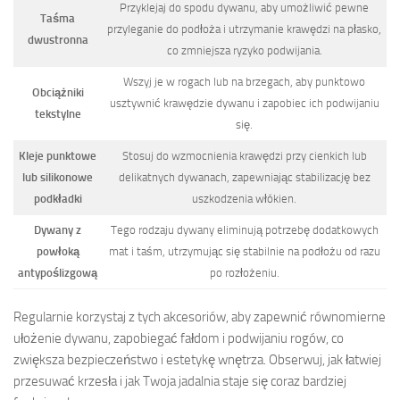
Przyklejaj do spodu dywanu, aby umożliwić pewne
Taśma
przyleganie do podłoża i utrzymanie krawędzi na płasko,
dwustronna
co zmniejsza ryzyko podwijania.
Wszyj je w rogach lub na brzegach, aby punktowo
Obciążniki
usztywnić krawędzie dywanu i zapobiec ich podwijaniu
tekstylne
się.
Kleje punktowe
Stosuj do wzmocnienia krawędzi przy cienkich lub
lub silikonowe
delikatnych dywanach, zapewniając stabilizację bez
podkładki
uszkodzenia włókien.
Dywany z
Tego rodzaju dywany eliminują potrzebę dodatkowych
powłoką
mat i taśm, utrzymując się stabilnie na podłożu od razu
antypoślizgową
po rozłożeniu.
Regularnie korzystaj z tych akcesoriów, aby zapewnić równomierne
ułożenie dywanu, zapobiegać fałdom i podwijaniu rogów, co
zwiększa bezpieczeństwo i estetykę wnętrza. Obserwuj, jak łatwiej
przesuwać krzesła i jak Twoja jadalnia staje się coraz bardziej