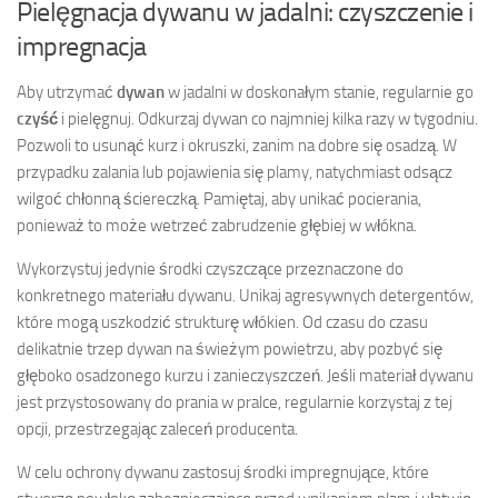
Pielęgnacja dywanu w jadalni: czyszczenie i
impregnacja
Aby utrzymać
dywan
w jadalni w doskonałym stanie, regularnie go
czyść
i pielęgnuj. Odkurzaj dywan co najmniej kilka razy w tygodniu.
Pozwoli to usunąć kurz i okruszki, zanim na dobre się osadzą. W
przypadku zalania lub pojawienia się plamy, natychmiast odsącz
wilgoć chłonną ściereczką. Pamiętaj, aby unikać pocierania,
ponieważ to może wetrzeć zabrudzenie głębiej w włókna.
Wykorzystuj jedynie środki czyszczące przeznaczone do
konkretnego materiału dywanu. Unikaj agresywnych detergentów,
które mogą uszkodzić strukturę włókien. Od czasu do czasu
delikatnie trzep dywan na świeżym powietrzu, aby pozbyć się
głęboko osadzonego kurzu i zanieczyszczeń. Jeśli materiał dywanu
jest przystosowany do prania w pralce, regularnie korzystaj z tej
opcji, przestrzegając zaleceń producenta.
W celu ochrony dywanu zastosuj środki impregnujące, które