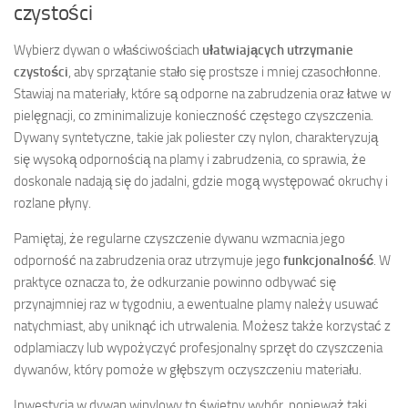
czystości
Wybierz dywan o właściwościach
ułatwiających utrzymanie
czystości
, aby sprzątanie stało się prostsze i mniej czasochłonne.
Stawiaj na materiały, które są odporne na zabrudzenia oraz łatwe w
pielęgnacji, co zminimalizuje konieczność częstego czyszczenia.
Dywany syntetyczne, takie jak poliester czy nylon, charakteryzują
się wysoką odpornością na plamy i zabrudzenia, co sprawia, że
doskonale nadają się do jadalni, gdzie mogą występować okruchy i
rozlane płyny.
Pamiętaj, że regularne czyszczenie dywanu wzmacnia jego
odporność na zabrudzenia oraz utrzymuje jego
funkcjonalność
. W
praktyce oznacza to, że odkurzanie powinno odbywać się
przynajmniej raz w tygodniu, a ewentualne plamy należy usuwać
natychmiast, aby uniknąć ich utrwalenia. Możesz także korzystać z
odplamiaczy lub wypożyczyć profesjonalny sprzęt do czyszczenia
dywanów, który pomoże w głębszym oczyszczeniu materiału.
Inwestycja w dywan winylowy to świetny wybór, ponieważ taki