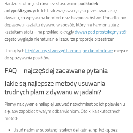
Bardzo istotne jest również stosowanie
podkładek
antypoślizgowych
. Ich brak zwiększa ryzyko przesuwania się
dywanu, co wpływa na komfort oraz bezpieczeństwo. Ponadto, nie
dopasowuj kształtu dywanu w sposób, który nie harmonizuje z
kształtem stołu – na przykład, okrągły
dywan pod prostokątny stół
często wygląda nienaturalnie i zaburza proporcje przestrzeni.
Unikaj tych
błędów, aby stworzyć harmonijne i komfortowe
miejsce
do spożywania posiłków.
FAQ – najczęściej zadawane pytania
Jakie są najlepsze metody usuwania
trudnych plam z dywanu w jadalni?
Plamy na dywanie najlepiej usuwać natychmiast po ich pojawieniu
się, aby zapobiec trwałym odbarwieniom. Oto kilka skutecznych
metod:
Usuń nadmiar substancji stałych delikatnie, np. łyżką, bez