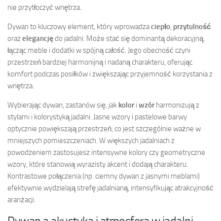
nie przytłoczyć wnętrza.
Dywan to kluczowy element, który wprowadza
ciepło
,
przytulność
oraz
elegancję
do jadalni. Może stać się dominantą dekoracyjną,
łącząc meble i dodatki w spójną całość. Jego obecność czyni
przestrzeń bardziej harmonijną i nadaną charakteru, oferując
komfort podczas posiłków i zwiększając przyjemność korzystania z
wnętrza.
Wybierając dywan, zastanów się, jak
kolor
i
wzór
harmonizują z
stylami i kolorystyką jadalni. Jasne wzory i pastelowe barwy
optycznie powiększają przestrzeń, co jest szczególnie ważne w
mniejszych pomieszczeniach. W większych jadalniach z
powodzeniem zastosujesz intensywne kolory czy geometryczne
wzory, które stanowią wyrazisty akcent i dodają charakteru.
Kontrastowe połączenia (np. ciemny dywan z jasnymi meblami)
efektywnie wydzielają strefę jadalnianą, intensyfikując atrakcyjność
aranżacji.
Dywan a akustyka i atmosfera w jadalni