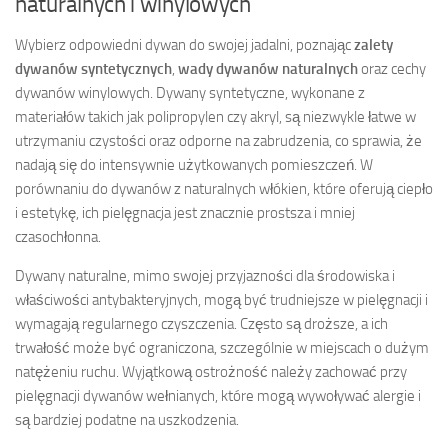
naturalnych i winylowych
Wybierz odpowiedni dywan do swojej jadalni, poznając
zalety
dywanów syntetycznych
,
wady dywanów naturalnych
oraz cechy
dywanów winylowych. Dywany syntetyczne, wykonane z
materiałów takich jak polipropylen czy akryl, są niezwykle łatwe w
utrzymaniu czystości oraz odporne na zabrudzenia, co sprawia, że
nadają się do intensywnie użytkowanych pomieszczeń. W
porównaniu do dywanów z naturalnych włókien, które oferują ciepło
i estetykę, ich pielęgnacja jest znacznie prostsza i mniej
czasochłonna.
Dywany naturalne, mimo swojej przyjazności dla środowiska i
właściwości antybakteryjnych, mogą być trudniejsze w pielęgnacji i
wymagają regularnego czyszczenia. Często są droższe, a ich
trwałość może być ograniczona, szczególnie w miejscach o dużym
natężeniu ruchu. Wyjątkową ostrożność należy zachować przy
pielęgnacji dywanów wełnianych, które mogą wywoływać alergie i
są bardziej podatne na uszkodzenia.