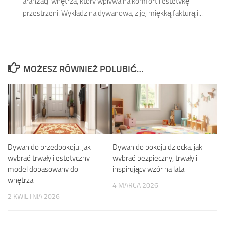
aranżacji wnętrza, który wpływa na komfort i estetykę
przestrzeni. Wykładzina dywanowa, z jej miękką fakturą i...
MOŻESZ RÓWNIEŻ POLUBIĆ…
Dywan do przedpokoju: jak
Dywan do pokoju dziecka: jak
wybrać trwały i estetyczny
wybrać bezpieczny, trwały i
model dopasowany do
inspirujący wzór na lata
wnętrza
4 MARCA 2026
2 KWIETNIA 2026