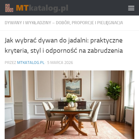
Skip to content
DYWANY I WYKŁADZINY – DOBÓR, PROPORCJE I PIELĘGNACJA
Jak wybrać dywan do jadalni: praktyczne
kryteria, styl i odporność na zabrudzenia
PRZEZ
MTKATALOG.PL
·
5 MARCA 2026