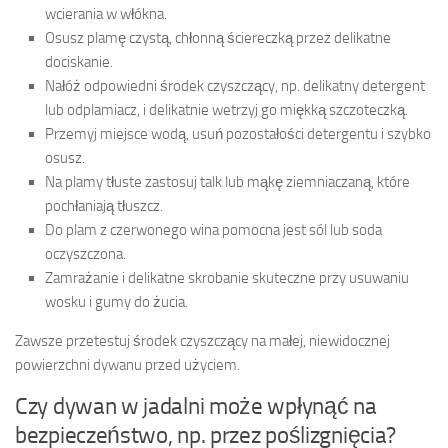
wcierania w włókna.
Osusz plamę czystą, chłonną ściereczką przez delikatne
dociskanie.
Nałóż odpowiedni środek czyszczący, np. delikatny detergent
lub odplamiacz, i delikatnie wetrzyj go miękką szczoteczką.
Przemyj miejsce wodą, usuń pozostałości detergentu i szybko
osusz.
Na plamy tłuste zastosuj talk lub mąkę ziemniaczaną, które
pochłaniają tłuszcz.
Do plam z czerwonego wina pomocna jest sól lub soda
oczyszczona.
Zamrażanie i delikatne skrobanie skuteczne przy usuwaniu
wosku i gumy do żucia.
Zawsze przetestuj środek czyszczący na małej, niewidocznej
powierzchni dywanu przed użyciem.
Czy dywan w jadalni może wpłynąć na
bezpieczeństwo, np. przez poślizgnięcia?