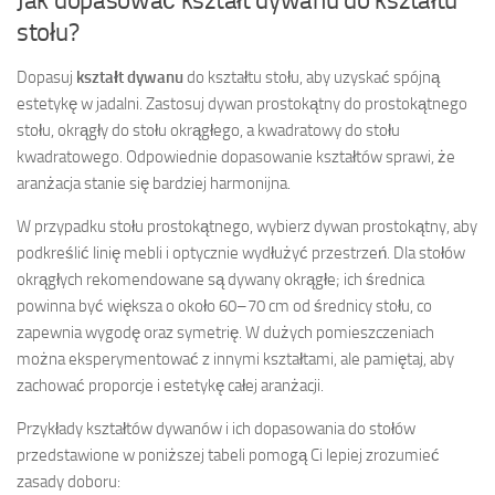
Jak dopasować kształt dywanu do kształtu
stołu?
Dopasuj
kształt dywanu
do kształtu stołu, aby uzyskać spójną
estetykę w jadalni. Zastosuj dywan prostokątny do prostokątnego
stołu, okrągły do stołu okrągłego, a kwadratowy do stołu
kwadratowego. Odpowiednie dopasowanie kształtów sprawi, że
aranżacja stanie się bardziej harmonijna.
W przypadku stołu prostokątnego, wybierz dywan prostokątny, aby
podkreślić linię mebli i optycznie wydłużyć przestrzeń. Dla stołów
okrągłych rekomendowane są dywany okrągłe; ich średnica
powinna być większa o około 60–70 cm od średnicy stołu, co
zapewnia wygodę oraz symetrię. W dużych pomieszczeniach
można eksperymentować z innymi kształtami, ale pamiętaj, aby
zachować proporcje i estetykę całej aranżacji.
Przykłady kształtów dywanów i ich dopasowania do stołów
przedstawione w poniższej tabeli pomogą Ci lepiej zrozumieć
zasady doboru: