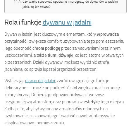
Czy warto stosować specjalne impregnaty do dywanów w jadalni i
jakie są ich zalety?
Rola i funkcje
dywanu w jadalni
Dywan w jadalni jest kluczowym elementem, który
wprowadza
przytulność
i zwiększa komfort użytkowania tego pomieszczenia.
Jego obecność
chroni podłogę
przed zarysowaniami oraz innymi
uszkodzeniami, a także
tłumi dźwięki
, co jest istotne w otwartych
przestrzeniach. Dzięki dywanowi możesz wyróżnić strefę
jadalnianą, co sprzyja lepszej organizacji przestrzeni.
Wybierając
dywan do jadalni
, zwróć uwagę na jego funkcje
dekoracyjne — może on podkreślić styl wnętrza oraz harmonię
kolorystyczną. Dobierając odpowiedni dywan, tworzysz
przyjemniejszą atmosferę oraz poprawiasz
estetykę
tego miejsca.
Zadbaj o to, aby był wykonany z materiałów odpornych na
użytkowanie, co zapewni jego trwałość nawet w intensywnie
eksploatowanym pomieszczeniu.