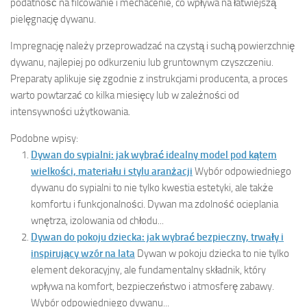
podatność na filcowanie i mechacenie, co wpływa na łatwiejszą
pielęgnację dywanu.
Impregnację należy przeprowadzać na czystą i suchą powierzchnię
dywanu, najlepiej po odkurzeniu lub gruntownym czyszczeniu.
Preparaty aplikuje się zgodnie z instrukcjami producenta, a proces
warto powtarzać co kilka miesięcy lub w zależności od
intensywności użytkowania.
Podobne wpisy:
Dywan do sypialni: jak wybrać idealny model pod kątem
wielkości, materiału i stylu aranżacji
Wybór odpowiedniego
dywanu do sypialni to nie tylko kwestia estetyki, ale także
komfortu i funkcjonalności. Dywan ma zdolność ocieplania
wnętrza, izolowania od chłodu...
Dywan do pokoju dziecka: jak wybrać bezpieczny, trwały i
inspirujący wzór na lata
Dywan w pokoju dziecka to nie tylko
element dekoracyjny, ale fundamentalny składnik, który
wpływa na komfort, bezpieczeństwo i atmosferę zabawy.
Wybór odpowiedniego dywanu...