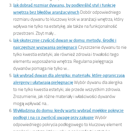
Jak dobrać rozmiar dywanu, by podkreślić styl i funkcję
wnętrza bez błędów aranżacyjnych
Dobór odpowiedniego
rozmiaru dywanu to kluczowy krok w aranżacji wnętrza, który
wpływa nie tylko na estetykę, ale także na funkcjonalność
przestrzeni. Zbyt mały...
Jak skutecznie czyścić dywan w domu: metody, środki i
najczęstsze wyzwania pielęgnacji
Czyszczenie dywanu to nie
tylko kwestia estetyki, ale również zdrowia i trwałości tego
elementu wyposażenia wnętrza. Regularna pielęgnacja
dywanów pomaga nie tylko w...
Jak wybrać dywan dla alergika: materiały, które ograniczają
alergeny i ułatwiają pielęgnację
Wybór dywanu dla alergika
to nie tylko kwestia estetyki, ale przede wszystkim zdrowia.
Zrozumienie, jak różne materiały i właściwości dywanów
mogą wpływać na...
Wykładzina do domu: kiedy warto wybrać miękkie pokrycie
podłogi i na co zwrócić uwagę przy zakupie
Wybór
odpowiedniego pokrycia podłogowego to kluczowy element