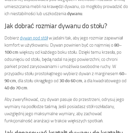
umieszczania mebli na krawędzi dywanu, co mogłoby prowadzić do
ich niestabilności lub uszkodzenia
dywanu
.
Jak dobrać rozmiar dywanu do stołu?
Dobierz
dywan pod stół
w jadalni tak, aby jego rozmiar zapewniał
komfort w użytkowaniu. Dywan powinien być co najmniej o
80–
100 cm
większy od każdego boku stołu. Dzięki temu krzesła, po
odsunięciu od stołu, będą nadal na jego powierzchni, co chroni
parkiet przed zarysowaniami i umożliwia swobodne ruchy. W
przypadku stołu prostokątnego wybierz dywan z marginesem
60–
90 cm
, dla stołu okrągłego od
30 do 60 cm
, a dla kwadratowego od
40 do 70 cm
.
Aby zweryfikować, czy dywan pasuje do przestrzeni, odrysuj jego
wymiary na podłodze taśmą. Jeśli posiadasz stół rozkładany,
uwzględnij jego maksymalne wymiary, aby zachować
funkcjonalność aranżacji w trakcie większych spotkań.