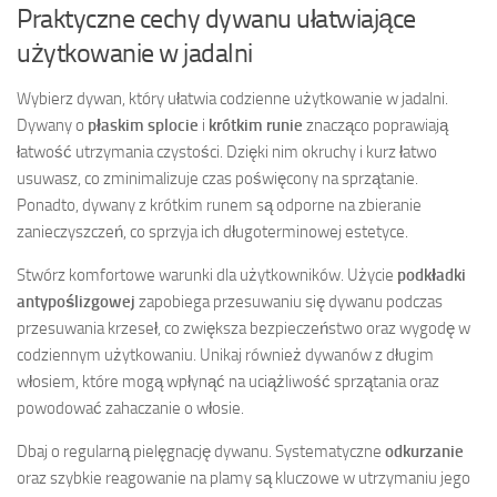
Praktyczne cechy dywanu ułatwiające
użytkowanie w jadalni
Wybierz dywan, który ułatwia codzienne użytkowanie w jadalni.
Dywany o
płaskim splocie
i
krótkim runie
znacząco poprawiają
łatwość utrzymania czystości. Dzięki nim okruchy i kurz łatwo
usuwasz, co zminimalizuje czas poświęcony na sprzątanie.
Ponadto, dywany z krótkim runem są odporne na zbieranie
zanieczyszczeń, co sprzyja ich długoterminowej estetyce.
Stwórz komfortowe warunki dla użytkowników. Użycie
podkładki
antypoślizgowej
zapobiega przesuwaniu się dywanu podczas
przesuwania krzeseł, co zwiększa bezpieczeństwo oraz wygodę w
codziennym użytkowaniu. Unikaj również dywanów z długim
włosiem, które mogą wpłynąć na uciążliwość sprzątania oraz
powodować zahaczanie o włosie.
Dbaj o regularną pielęgnację dywanu. Systematyczne
odkurzanie
oraz szybkie reagowanie na plamy są kluczowe w utrzymaniu jego