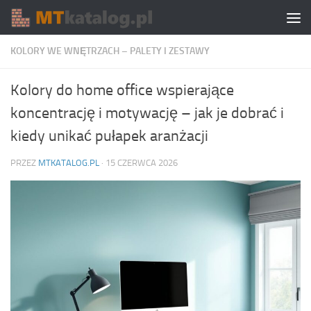
Skip to content
KOLORY WE WNĘTRZACH – PALETY I ZESTAWY
Kolory do home office wspierające
koncentrację i motywację – jak je dobrać i
kiedy unikać pułapek aranżacji
PRZEZ
MTKATALOG.PL
·
15 CZERWCA 2026