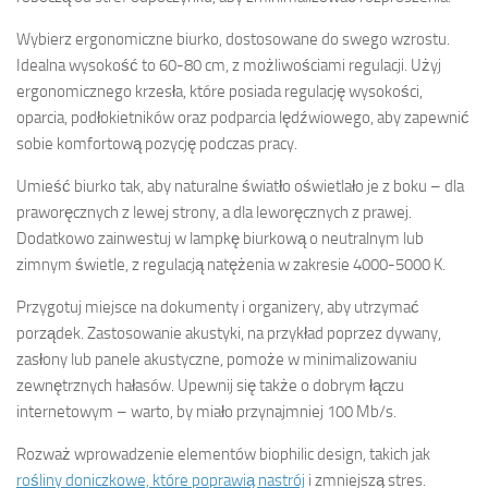
Wybierz ergonomiczne biurko, dostosowane do swego wzrostu.
Idealna wysokość to 60-80 cm, z możliwościami regulacji. Użyj
ergonomicznego krzesła, które posiada regulację wysokości,
oparcia, podłokietników oraz podparcia lędźwiowego, aby zapewnić
sobie komfortową pozycję podczas pracy.
Umieść biurko tak, aby naturalne światło oświetlało je z boku – dla
praworęcznych z lewej strony, a dla leworęcznych z prawej.
Dodatkowo zainwestuj w lampkę biurkową o neutralnym lub
zimnym świetle, z regulacją natężenia w zakresie 4000-5000 K.
Przygotuj miejsce na dokumenty i organizery, aby utrzymać
porządek. Zastosowanie akustyki, na przykład poprzez dywany,
zasłony lub panele akustyczne, pomoże w minimalizowaniu
zewnętrznych hałasów. Upewnij się także o dobrym łączu
internetowym – warto, by miało przynajmniej 100 Mb/s.
Rozważ wprowadzenie elementów biophilic design, takich jak
rośliny doniczkowe, które poprawią nastrój
i zmniejszą stres.