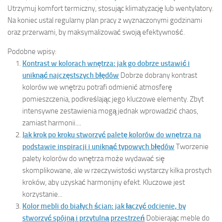
Utrzymuj komfort termiczny, stosując klimatyzację lub wentylatory.
Na koniec ustal regularny plan pracy z wyznaczonymi godzinami
oraz przerwami, by maksymalizować swoją efektywność.
Podobne wpisy:
Kontrast w kolorach wnętrza: jak go dobrze ustawić i
uniknąć najczęstszych błędów
Dobrze dobrany kontrast
kolorów we wnętrzu potrafi odmienić atmosferę
pomieszczenia, podkreślając jego kluczowe elementy. Zbyt
intensywne zestawienia mogą jednak wprowadzić chaos,
zamiast harmonii....
Jak krok po kroku stworzyć paletę kolorów do wnętrza na
podstawie inspiracji i uniknąć typowych błędów
Tworzenie
palety kolorów do wnętrza może wydawać się
skomplikowane, ale w rzeczywistości wystarczy kilka prostych
kroków, aby uzyskać harmonijny efekt. Kluczowe jest
korzystanie...
Kolor mebli do białych ścian: jak łączyć odcienie, by
stworzyć spójną i przytulną przestrzeń
Dobierając meble do