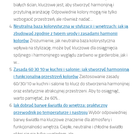
białych ścian, kluczowe jest, aby stworzyć harmonijną i
przytulną aranżację. Odpowiednie kolory mogą nie tylko
wzbogacić przestrzeń, ale również nadać...
Neutralna baza kolorystyczna w stylizacji i wnętrzach: jak ją
zbudować zgodnie z typem urody i zasadami harmonii
kolorów
Zrozumienie, jak neutralna baza kolorystyczna
wpływa na stylizację, może być kluczowe dla osiągnięcia
spójnego i harmonijnego wyglądu zarówno w garderobie, jak i
w...
Zasada 60 30 10 w kuchni i salonie: jak stworzyć harmonijną
i funkcjonalną przestrzeń kolorów
Zastosowanie zasady
60/30/10 w kuchni i salonie to klucz do stworzenia harmonijnej
oraz estetycznie atrakcyjnej przestrzeni. Aby to osiągnąć,
warto pamiętać, że 60%...
Jak dobrać barwę światła do wnętrza: praktyczny
przewodnik po temperaturze i nastroju
Wybór odpowiedniej
barwy światła ma kluczowe znaczenie dla atmosfery i
funkcjonalności wnętrza. Ciepłe, neutralne i chłodne światło