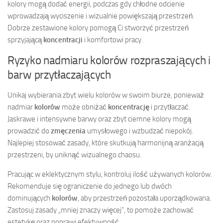
kolory mogą dodać energii, podczas gdy chłodne odcienie
wprowadzają wyciszenie i wizualnie powiększają przestrzeń.
Dobrze zestawione kolory pomogą Ci stworzyć przestrzeń
sprzyjającą
koncentracji
i komfortowi pracy.
Ryzyko nadmiaru kolorów rozpraszających i
barw przytłaczających
Unikaj wybierania zbyt wielu kolorów w swoim biurze, ponieważ
nadmiar
kolorów
może obniżać
koncentrację
i przytłaczać.
Jaskrawe i intensywne barwy oraz zbyt ciemne kolory mogą
prowadzić do
zmęczenia
umysłowego i wzbudzać niepokój.
Najlepiej stosować zasady, które skutkują harmonijną aranżacją
przestrzeni, by uniknąć wizualnego chaosu.
Pracując w eklektycznym stylu, kontroluj ilość używanych kolorów.
Rekomenduje się ograniczenie do jednego lub dwóch
dominujących
kolorów
, aby przestrzeń pozostała uporządkowana.
Zastosuj zasady „mniej znaczy więcej”, to pomoże zachować
estetykę oraz poprawi efektywność.