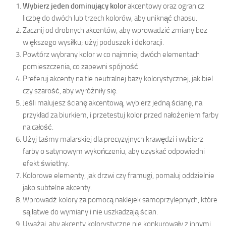
Wybierz jeden dominujący kolor
akcentowy oraz ogranicz
liczbę do dwóch lub trzech kolorów, aby uniknąć chaosu.
Zacznij od drobnych akcentów, aby wprowadzić zmiany bez
większego wysiłku; użyj poduszek i dekoracji.
Powtórz wybrany kolor w co najmniej dwóch elementach
pomieszczenia, co zapewni spójność.
Preferuj akcenty na tle neutralnej bazy kolorystycznej, jak biel
czy szarość, aby wyróżniły się.
Jeśli malujesz ścianę akcentową, wybierz jedną ścianę, na
przykład za biurkiem, i przetestuj kolor przed nałożeniem farby
na całość.
Użyj taśmy malarskiej dla precyzyjnych krawędzi i wybierz
farby o satynowym wykończeniu, aby uzyskać odpowiedni
efekt świetlny.
Kolorowe elementy, jak drzwi czy framugi, pomaluj oddzielnie
jako subtelne akcenty.
Wprowadź kolory za pomocą naklejek samoprzylepnych, które
są łatwe do wymiany i nie uszkadzają ścian.
Uważaj, aby akcenty kolorystyczne nie konkurowały z innymi