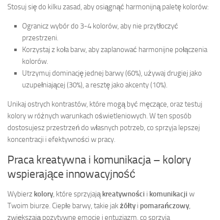
Stosuj się do kilku zasad, aby osiągnąć harmonijną paletę kolorów:
Ogranicz wybór do 3-4 kolorów, aby nie przytłoczyć
przestrzeni.
Korzystaj z koła barw, aby zaplanować harmonijne połączenia
kolorów.
Utrzymuj dominację jednej barwy (60%), używaj drugiej jako
uzupełniającej (30%), a resztę jako akcenty (10%).
Unikaj ostrych kontrastów, które mogą być męczące, oraz testuj
kolory w różnych warunkach oświetleniowych. W ten sposób
dostosujesz przestrzeń do własnych potrzeb, co sprzyja lepszej
koncentracji i efektywności w pracy.
Praca kreatywna i komunikacja – kolory
wspierające innowacyjność
Wybierz
kolory
, które sprzyjają
kreatywności
i
komunikacji
w
Twoim biurze. Ciepłe barwy, takie jak
żółty
i
pomarańczowy
,
zwiększają pozytywne emocje i entuzjazm, co sprzyja