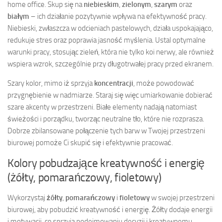
home office. Skup się na
niebieskim
,
zielonym
,
szarym
oraz
białym
– ich działanie pozytywnie wpływa na efektywność pracy.
Niebieski, zwłaszcza w odcieniach pastelowych, działa uspokajająco,
redukuje stres oraz poprawia jasność myślenia. Ustal optymalne
warunki pracy, stosując zieleń, która nie tylko koi nerwy, ale również
wspiera wzrok, szczególnie przy długotrwałej pracy przed ekranem.
Szary kolor, mimo iż sprzyja
koncentracji
, może powodować
przygnębienie w nadmiarze. Staraj się więc umiarkowanie dobierać
szare akcenty w przestrzeni. Białe elementy nadają natomiast
świeżości i porządku, tworząc neutralne tło, które nie rozprasza.
Dobrze zbilansowane połączenie tych barw w Twojej przestrzeni
biurowej pomoże Ci skupić się i efektywnie pracować.
Kolory pobudzające kreatywność i energię
(żółty, pomarańczowy, fioletowy)
Wykorzystaj
żółty
,
pomarańczowy
i
fioletowy
w swojej przestrzeni
biurowej, aby pobudzić kreatywność i energię. Żółty dodaje energii
i motywacji, co sprzyja podejmowaniu decyzji i kreatywnemu