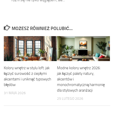
różni się nie tylko wyglądem, ale...
MOŻESZ RÓWNIEŻ POLUBIĆ…
Kolory wnętrz w stylu loft: jak
Modne kolory wnętrz 2026:
łączyć surowość z ciepłymi
jak łączyć palety natury,
akcentami i uniknąć typowych
akcentów i
błędów
monochromatyczną harmonię
dla stylowych aranżacji
31 MAJA 2026
25 LUTEGO 2026