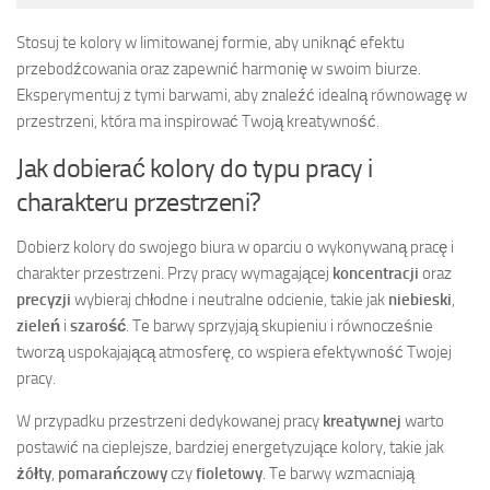
Stosuj te kolory w limitowanej formie, aby uniknąć efektu
przebodźcowania oraz zapewnić harmonię w swoim biurze.
Eksperymentuj z tymi barwami, aby znaleźć idealną równowagę w
przestrzeni, która ma inspirować Twoją kreatywność.
Jak dobierać kolory do typu pracy i
charakteru przestrzeni?
Dobierz kolory do swojego biura w oparciu o wykonywaną pracę i
charakter przestrzeni. Przy pracy wymagającej
koncentracji
oraz
precyzji
wybieraj chłodne i neutralne odcienie, takie jak
niebieski
,
zieleń
i
szarość
. Te barwy sprzyjają skupieniu i równocześnie
tworzą uspokajającą atmosferę, co wspiera efektywność Twojej
pracy.
W przypadku przestrzeni dedykowanej pracy
kreatywnej
warto
postawić na cieplejsze, bardziej energetyzujące kolory, takie jak
żółty
,
pomarańczowy
czy
fioletowy
. Te barwy wzmacniają