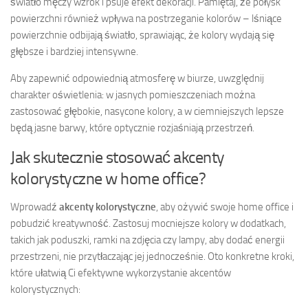
światło męczy wzrok i psuje efekt dekoracji. Pamiętaj, że połysk
powierzchni również wpływa na postrzeganie kolorów – lśniące
powierzchnie odbijają światło, sprawiając, że kolory wydają się
głębsze i bardziej intensywne.
Aby zapewnić odpowiednią atmosferę w biurze, uwzględnij
charakter oświetlenia: w jasnych pomieszczeniach można
zastosować głębokie, nasycone kolory, a w ciemniejszych lepsze
będą jasne barwy, które optycznie rozjaśniają przestrzeń.
Jak skutecznie stosować akcenty
kolorystyczne w home office?
Wprowadź
akcenty kolorystyczne
, aby ożywić swoje home office i
pobudzić kreatywność. Zastosuj mocniejsze kolory w dodatkach,
takich jak poduszki, ramki na zdjęcia czy lampy, aby dodać energii
przestrzeni, nie przytłaczając jej jednocześnie. Oto konkretne kroki,
które ułatwią Ci efektywne wykorzystanie akcentów
kolorystycznych: