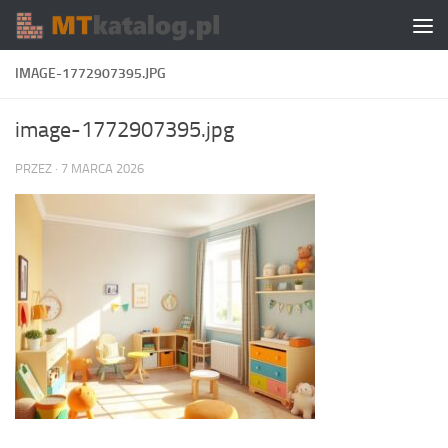
Skip to content
IMAGE-1772907395.JPG
image-1772907395.jpg
PRZEZ
·
7 MARCA 2026