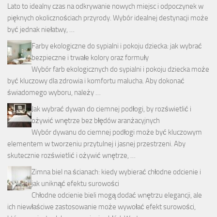
Lato to idealny czas na odkrywanie nowych miejsc i odpoczynek w
pięknych okolicznościach przyrody. Wybór idealnej destynacji może
być jednak niełatwy, …
Farby ekologiczne do sypialni i pokoju dziecka: jak wybrać
bezpieczne i trwałe kolory oraz formuły
Wybór farb ekologicznych do sypialni i pokoju dziecka może
być kluczowy dla zdrowia i komfortu malucha. Aby dokonać
świadomego wyboru, należy …
Jak wybrać dywan do ciemnej podłogi, by rozświetlić i
ożywić wnętrze bez błędów aranżacyjnych
Wybór dywanu do ciemnej podłogi może być kluczowym
elementem w tworzeniu przytulnej i jasnej przestrzeni. Aby
skutecznie rozświetlić i ożywić wnętrze, …
Zimna biel na ścianach: kiedy wybierać chłodne odcienie i
jak uniknąć efektu surowości
Chłodne odcienie bieli mogą dodać wnętrzu elegancji, ale
ich niewłaściwe zastosowanie może wywołać efekt surowości,