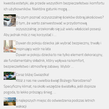
kwestia estetyki, ale przede wszystkim bezpieczeństwa i komfortu
ich użytkowników. Niektóre gatunki mogą …
Po czym poznać oczyszczalnię ścieków dobrą jakościowo?
O tym, że warto zainwestować w przydomową
oczyszczalnię, przekonało się już wielu właścicieli posesji.
Aby jednak móc z niej korzystać i …
Dywan do pokoju dziecka: jak wybrać bezpieczny, trwały i
inspirujący wzór na lata
Dywan w pokoju dziecka to nie tylko element dekoracyjny,
ale fundamentalny składnik, który wpływa na komfort,
bezpieczeństwo i atmosferę zabawy. Wybór …
Coraz bliżej Gwiazdka!
Któż z nas nie uwielbia świąt Bożego Narodzenia?
Specyficzny klimat, na około wszędzie światełka, jeśli dopisze
pogoda, to lekko prószący śnieg. …
5 najlepszych miejsc do odwiedzenia podczas letnich
wakacji