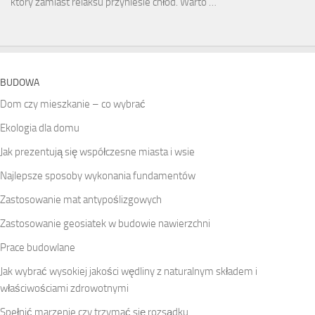
który zamiast relaksu przyniesie chłód. Warto …
BUDOWA
Dom czy mieszkanie – co wybrać
Ekologia dla domu
Jak prezentują się współczesne miasta i wsie
Najlepsze sposoby wykonania fundamentów
Zastosowanie mat antypoślizgowych
Zastosowanie geosiatek w budowie nawierzchni
Prace budowlane
Jak wybrać wysokiej jakości wędliny z naturalnym składem i
właściwościami zdrowotnymi
Spełnić marzenie czy trzymać się rozsądku