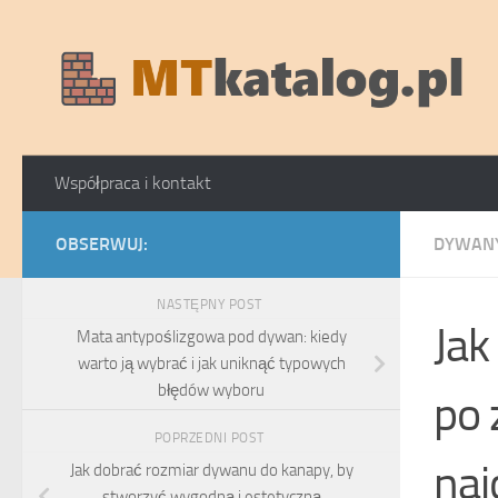
Skip to content
Współpraca i kontakt
OBSERWUJ:
DYWANY
NASTĘPNY POST
Jak
Mata antypoślizgowa pod dywan: kiedy
warto ją wybrać i jak uniknąć typowych
błędów wyboru
po 
POPRZEDNI POST
naj
Jak dobrać rozmiar dywanu do kanapy, by
stworzyć wygodną i estetyczną