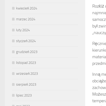
Rozłóż
kwiecień 2024
najmni
samoczy
marzec 2024
był zwi
luty 2024
„nauczy
styczeń 2024
Ręcznie
kierunk
grudzień 2023
materia
listopad 2023
przedmi
wrzesień 2023
Inną me
obciąże
sierpień 2023
zachowa
Możesz 
lipiec 2023
tempera