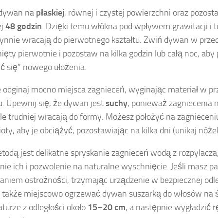
 dywan na
płaskiej
, równej i czystej powierzchni oraz pozost
ej
48 godzin
. Dzięki temu włókna pod wpływem grawitacji i 
nnie wracają do pierwotnego kształtu. Zwiń dywan w przec
nięty pierwotnie i pozostaw na kilka godzin lub całą noc, a
ć się” nowego ułożenia.
 odginaj mocno miejsca zagnieceń, wyginając materiał w 
u. Upewnij się, że dywan jest
suchy
, ponieważ zagniecenia 
le trudniej wracają do formy. Możesz położyć na zagnieceniu 
oty, aby je obciążyć, pozostawiając na kilka dni (unikaj nóże
todą jest delikatne spryskanie zagnieceń wodą z rozpylacza
nie ich i pozwolenie na naturalne wyschnięcie. Jeśli masz par
niem ostrożności, trzymając urządzenie w bezpiecznej odl
także miejscowo ogrzewać dywan suszarką do włosów na ś
turze z odległości około
15–20 cm
, a następnie wygładzić 