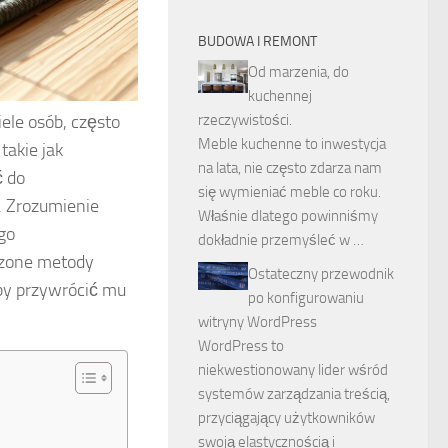
BUDOWA I REMONT
Od marzenia, do
kuchennej
ele osób, często
rzeczywistości.
Meble kuchenne to inwestycja
takie jak
na lata, nie często zdarza nam
ć do
się wymieniać meble co roku.
. Zrozumienie
Właśnie dlatego powinniśmy
go
dokładnie przemyśleć w …
dzone metody
Ostateczny przewodnik
aby przywrócić mu
po konfigurowaniu
witryny WordPress
WordPress to
niekwestionowany lider wśród
systemów zarządzania treścią,
przyciągający użytkowników
swoją elastycznością i