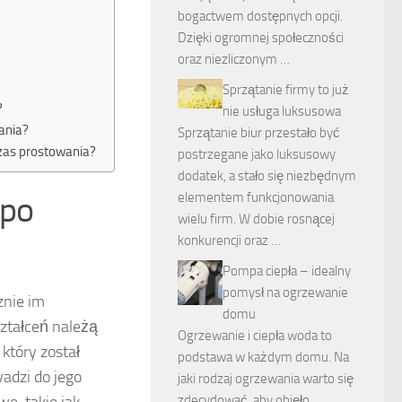
bogactwem dostępnych opcji.
Dzięki ogromnej społeczności
oraz niezliczonym …
Sprzątanie firmy to już
?
nie usługa luksusowa
ania?
Sprzątanie biur przestało być
zas prostowania?
postrzegane jako luksusowy
dodatek, a stało się niezbędnym
 po
elementem funkcjonowania
wielu firm. W dobie rosnącej
konkurencji oraz …
Pompa ciepła – idealny
pomysł na ogrzewanie
znie im
domu
ztałceń należą
Ogrzewanie i ciepła woda to
który został
podstawa w każdym domu. Na
wadzi do jego
jaki rodzaj ogrzewania warto się
e, takie jak
zdecydować, aby objęło