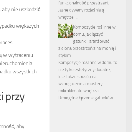
funkcjonalność przestrzeni.
 aby nie uszkodzić
Jasne dywany rozjaśniają
wnętrze i …
zypadku większych
Kompozycje roślinne w
domu: jak łączyć
gatunki i aranżować
roces.
zieloną przestrzeń z harmonią i
ją w wytraceniu
stylem
Kompozycje roślinne w domu to
nieruchomienia
nie tylko estetyczny dodatek,
padku wszystkich
lecz także sposób na
wzbogacenie atmosfery i
mikroklimatu wnętrza.
i przy
Umiejętne łączenie gatunków …
gotność, aby