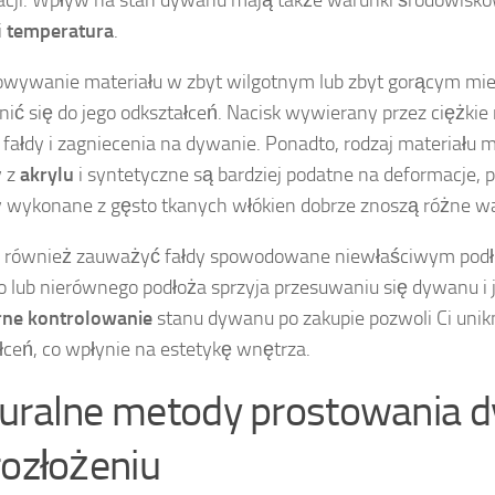
i
temperatura
.
wywanie materiału w zbyt wilgotnym lub zbyt gorącym mi
nić się do jego odkształceń. Nacisk wywierany przez ciężki
 fałdy i zagniecenia na dywanie. Ponadto, rodzaj materiału 
 z
akrylu
i syntetyczne są bardziej podatne na deformacje, 
wykonane z gęsto tkanych włókien dobrze znoszą różne w
 również zauważyć fałdy spowodowane niewłaściwym podł
go lub nierównego podłoża sprzyja przesuwaniu się dywanu i 
rne kontrolowanie
stanu dywanu po zakupie pozwoli Ci unik
łceń, co wpłynie na estetykę wnętrza.
uralne metody prostowania 
rozłożeniu