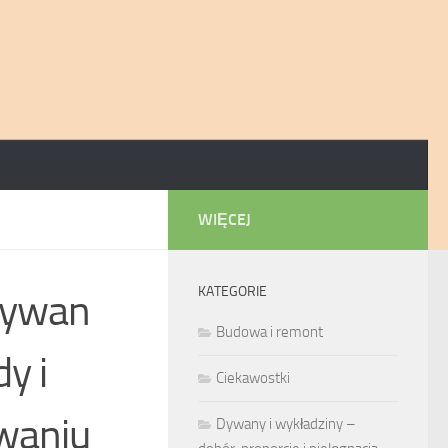
WIĘCEJ
KATEGORIE
dywan
Budowa i remont
y i
Ciekawostki
owaniu
Dywany i wykładziny –