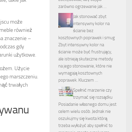
zarówno ogrzewanie jak …
Jak stonować zbyt
ejscu może
intensywny kolor na
e meble również
ścianie bez
ma znaczenie –
kosztownych poprawek i smug
Zbyt intensywny kolor na
podczas gdy
ścianie może być frustrujący,
arunki użytkowe.
ale istnieją skuteczne metody
na jego stonowanie, które nie
ożem. Użycie
wymagają kosztownych
jego marszczeniu.
poprawek. Kluczem …
nąć trwałych
Spełnić marzenie czy
trzymać się rozsądku
Posiadanie własnego domu jest
dywanu
celem wielu osób. Jednak nie
oszukujmy się kwota którą
trzeba wyłożyć aby spełnić to