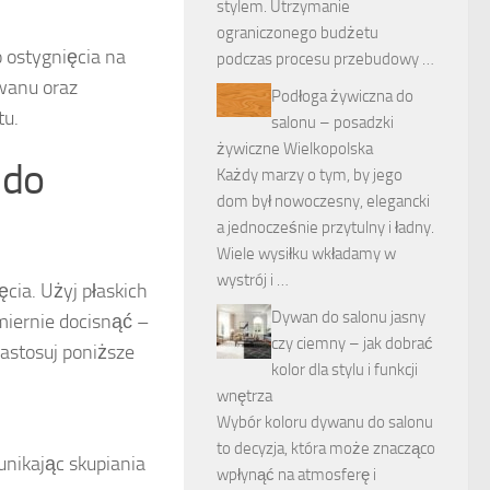
stylem. Utrzymanie
ograniczonego budżetu
 ostygnięcia na
podczas procesu przebudowy …
wanu oraz
Podłoga żywiczna do
tu.
salonu – posadzki
żywiczne Wielkopolska
 do
Każdy marzy o tym, by jego
dom był nowoczesny, elegancki
a jednocześnie przytulny i ładny.
Wiele wysiłku wkładamy w
wystrój i …
cia. Użyj płaskich
Dywan do salonu jasny
omiernie docisnąć –
czy ciemny – jak dobrać
astosuj poniższe
kolor dla stylu i funkcji
wnętrza
Wybór koloru dywanu do salonu
to decyzja, która może znacząco
unikając skupiania
wpłynąć na atmosferę i