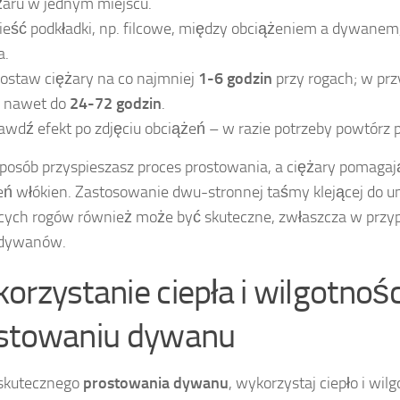
żaru w jednym miejscu.
eść podkładki, np. filcowe, między obciążeniem a dywanem,
a.
ostaw ciężary na co najmniej
1-6 godzin
przy rogach; w pr
d nawet do
24-72 godzin
.
awdź efekt po zdjęciu obciążeń – w razie potrzeby powtórz p
posób przyspieszasz proces prostowania, a ciężary pomaga
ń włókien. Zastosowanie dwu-stronnej taśmy klejącej do u
cych rogów również może być skuteczne, zwłaszcza w przy
 dywanów.
orzystanie ciepła i wilgotnośc
stowaniu dywanu
 skutecznego
prostowania dywanu
, wykorzystaj ciepło i wil