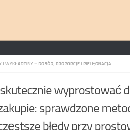
 I WYKŁADZINY – DOBÓR, PROPORCJE I PIELĘGNACJA
 skutecznie wyprostować 
zakupie: sprawdzone metod
częstsze błędy przy prost