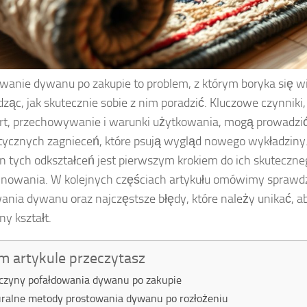
wanie dywanu po zakupie to problem, z którym boryka się wi
dząc, jak skutecznie sobie z nim poradzić. Kluczowe czynniki, 
rt, przechowywanie i warunki użytkowania, mogą prowadzi
tycznych zagnieceń, które psują wygląd nowego wykładziny
n tych odkształceń jest pierwszym krokiem do ich skuteczne
inowania. W kolejnych częściach artykułu omówimy spraw
ania dywanu oraz najczęstsze błędy, które należy unikać, 
ny kształt.
m artykule przeczytasz
czyny pofałdowania dywanu po zakupie
ralne metody prostowania dywanu po rozłożeniu