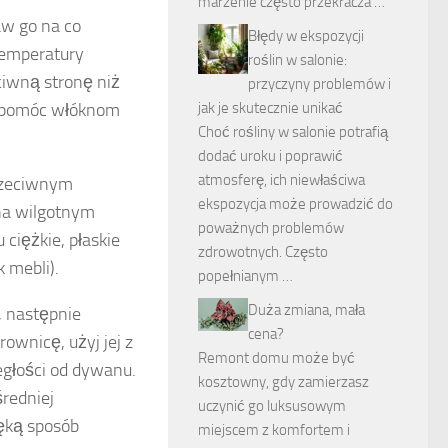
marzenie często przekracza …
aw go na co
Błędy w ekspozycji
temperatury
roślin w salonie:
iwną stronę niż
przyczyny problemów i
by pomóc włóknom
jak je skutecznie unikać
Choć rośliny w salonie potrafią
dodać uroku i poprawić
atmosferę, ich niewłaściwa
przeciwnym
ekspozycja może prowadzić do
na wilgotnym
poważnych problemów
ciężkie, płaskie
zdrowotnych. Często
k mebli).
popełnianym …
Duża zmiana, mała
, następnie
cena?
ownicę, użyj jej z
Remont domu może być
egłości od dywanu.
kosztowny, gdy zamierzasz
redniej
uczynić go luksusowym
ręką sposób
miejscem z komfortem i