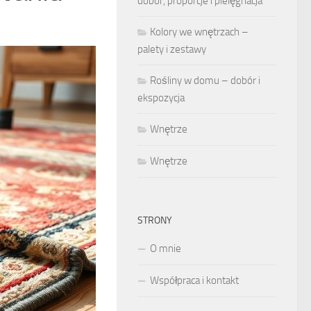
dobór, proporcje i pielęgnacja
Kolory we wnętrzach –
palety i zestawy
Rośliny w domu – dobór i
ekspozycja
Wnętrze
Wnętrze
STRONY
O mnie
Współpraca i kontakt