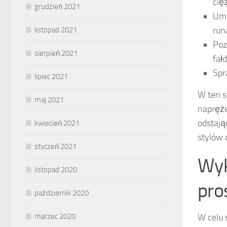
cię
grudzień 2021
Umi
run
listopad 2021
Poz
sierpień 2021
fał
Spr
lipiec 2021
W ten s
maj 2021
napręże
odstają
kwiecień 2021
stylów
styczeń 2021
Wyk
listopad 2020
pro
październik 2020
W celu
marzec 2020