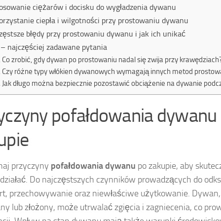
osowanie ciężarów i docisku do wygładzenia dywanu
rzystanie ciepła i wilgotności przy prostowaniu dywanu
zęstsze błędy przy prostowaniu dywanu i jak ich unikać
– najczęściej zadawane pytania
Co zrobić, gdy dywan po prostowaniu nadal się zwija przy krawędziach
Czy różne typy włókien dywanowych wymagają innych metod prostow
Jak długo można bezpiecznie pozostawić obciążenie na dywanie podc
yczyny pofałdowania dywanu
upie
naj przyczyny
pofałdowania dywanu
po zakupie, aby skutec
działać. Do najczęstszych czynników prowadzących do odks
rt, przechowywanie oraz niewłaściwe użytkowanie. Dywan, 
ny lub złożony, może utrwalać zgięcia i zagniecenia, co pro
cji. Wpływ na stan dywanu mają także warunki środowiskow