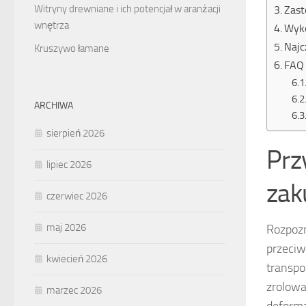
Witryny drewniane i ich potencjał w aranżacji
Zast
wnętrza
Wyko
Najc
Kruszywo łamane
FAQ 
ARCHIWA
sierpień 2026
Prz
lipiec 2026
zak
czerwiec 2026
maj 2026
Rozpoz
przeciw
kwiecień 2026
transpo
zrolowa
marzec 2026
deforma