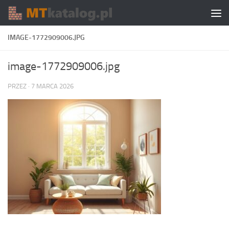
Skip to content
IMAGE-1772909006.JPG
image-1772909006.jpg
PRZEZ
·
7 MARCA 2026