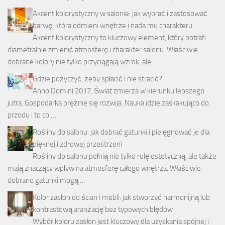
Akcent kolorystyczny w salonie: jak wybrać i zastosować
barwę, która odmieni wnętrze i nada mu charakteru
Akcent kolorystyczny to kluczowy element, który potrafi
diametralnie zmienić atmosferę i charakter salonu. Właściwie
dobrane kolory nie tylko przyciągają wzrok, ale …
Gdzie pożyczyć, żeby spłacić i nie stracić?
Anno Domini 2017. Świat zmierza w kierunku lepszego
jutra. Gospodarka prężnie się rozwija. Nauka idzie zaskakująco do
przodu i to co …
Rośliny do salonu: jak dobrać gatunki i pielęgnować je dla
pięknej i zdrowej przestrzeni
Rośliny do salonu pełnią nie tylko rolę estetyczną, ale także
mają znaczący wpływ na atmosferę całego wnętrza. Właściwie
dobrane gatunki mogą …
Kolor zasłon do ścian i mebli: jak stworzyć harmonijną lub
kontrastową aranżację bez typowych błędów
Wybór koloru zasłon jest kluczowy dla uzyskania spójnej i