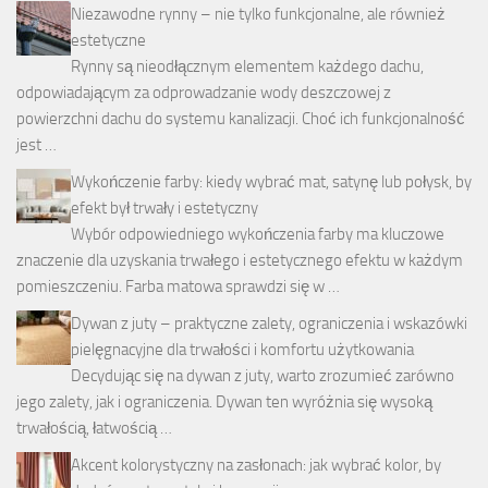
Niezawodne rynny – nie tylko funkcjonalne, ale również
estetyczne
Rynny są nieodłącznym elementem każdego dachu,
odpowiadającym za odprowadzanie wody deszczowej z
powierzchni dachu do systemu kanalizacji. Choć ich funkcjonalność
jest …
Wykończenie farby: kiedy wybrać mat, satynę lub połysk, by
efekt był trwały i estetyczny
Wybór odpowiedniego wykończenia farby ma kluczowe
znaczenie dla uzyskania trwałego i estetycznego efektu w każdym
pomieszczeniu. Farba matowa sprawdzi się w …
Dywan z juty – praktyczne zalety, ograniczenia i wskazówki
pielęgnacyjne dla trwałości i komfortu użytkowania
Decydując się na dywan z juty, warto zrozumieć zarówno
jego zalety, jak i ograniczenia. Dywan ten wyróżnia się wysoką
trwałością, łatwością …
Akcent kolorystyczny na zasłonach: jak wybrać kolor, by