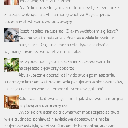
dodać wnętrzu stylu i harmonii
Wybór koloru zasłon jako akcentu kolorystycznego może
znacząco wpłynąć na styl i harmonię wnętrza. Aby osiągnąć
pożądany efekt, warto zwrócić uwagę …
Koszt instalacji rekuperacji. Z jakim wydatkiem się liczyć?
Rekuperacja to instalacja, która niesie wiele korzyści w
budynkach. Dzięki niej można efektywnie zadbać o
wymianę powietrza we wnętrzach, ale także …
Jak wybrać rośliny do mieszkania: kluczowe warunki i
najczęstsze błędy przy doborze
Aby skutecznie dobrać rośliny do swojego mieszkania,
kluczowym krokiem jest zrozumienie panujących w nim warunków,
takich jak nasłonecznienie, temperatura oraz wilgotność …
Kolor ścian do drewnianych mebli: jak stworzyć harmonijną
i stylową aranżację wnętrza
Wybór koloru ścian do drewnianych mebli często sprawia
wiele trudności, ponieważ niewłaściwe dopasowanie może
zrujnować estetykę wnętrza. Kluczem do harmonijnej aranżacji …