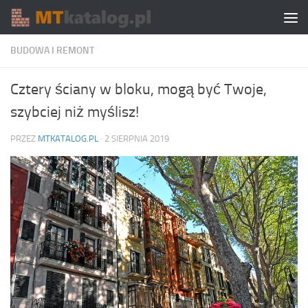
Skip to content
BUDOWA I REMONT
Cztery ściany w bloku, mogą być Twoje,
szybciej niż myślisz!
PRZEZ
MTKATALOG.PL
·
2 SIERPNIA 2019