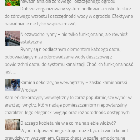
nawadniania dla zdrowego i oszczędnego ogrodu
Dobrze zorganizowany system podlewania roślin to klucz
do zdrowego wzrostu i oszczędności wody w ogrodzie. Efektywne
nawadnianie nie tylko wspiera rozwój …
Niezawodne rynny – nie tylko funkcjonalne, ale również
estetyczne
Rynny są nieodłącznym elementem każdego dachu,
odpowiadającym za odprowadzanie wody deszczowej z
powierzchni dachu do systemu kanalizacji. Choć ich funkcjonalność
jest …
Kamień dekoracyjny wewnętrzny – zakład kamieniarski
Wrocław
Kamień dekoracyjny wewnętrzny to coraz popularniejszy wybór w
aranżacji wnętrz, który nadaje pomieszczeniom niepowtarzalny
charakter. Jego elegancki wygląd oraz różnorodność dostępnych …
Dlaczego kobieta nie wie co ma na siebie włożyć?
Wybór odpowiedniego stroju może być dla wielu kobiet
prawdziwym wyzwaniem. Często chaos w szafie, emocjonalne