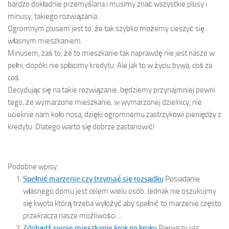
bardzo dokładnie przemyślana i musimy znać wszystkie plusy i
minusy, takiego rozwiązania.
Ogromnym plusem jest to, że tak szybko możemy cieszyć się
własnym mieszkaniem.
Minusem, zaś to, że to mieszkanie tak naprawdę nie jest nasze w
pełni, dopóki nie spłacimy kredytu. Ale jak to w życiu bywa, coś za
coś.
Decydując się na takie rozwiązanie, będziemy przynajmniej pewni
tego, że wymarzone mieszkanie, w wymarzonej dzielnicy, nie
ucieknie nam koło nosa, dzięki ogromnemu zastrzykowi pieniędzy z
kredytu. Dlatego warto się dobrze zastanowić!
Podobne wpisy:
Spełnić marzenie czy trzymać się rozsądku
Posiadanie
własnego domu jest celem wielu osób. Jednak nie oszukujmy
się kwota którą trzeba wyłożyć aby spełnić to marzenie często
przekracza nasze możliwości....
Zdobądź swoje mieszkanie krok po kroku
Pierwszy raz