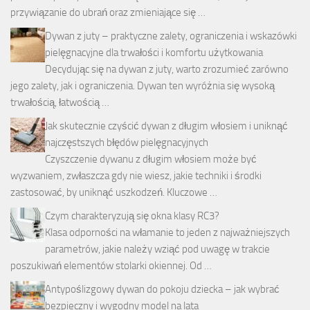
przywiązanie do ubrań oraz zmieniające się …
Dywan z juty – praktyczne zalety, ograniczenia i wskazówki
pielęgnacyjne dla trwałości i komfortu użytkowania
Decydując się na dywan z juty, warto zrozumieć zarówno
jego zalety, jak i ograniczenia. Dywan ten wyróżnia się wysoką
trwałością, łatwością …
Jak skutecznie czyścić dywan z długim włosiem i uniknąć
najczęstszych błędów pielęgnacyjnych
Czyszczenie dywanu z długim włosiem może być
wyzwaniem, zwłaszcza gdy nie wiesz, jakie techniki i środki
zastosować, by uniknąć uszkodzeń. Kluczowe …
Czym charakteryzują się okna klasy RC3?
Klasa odporności na włamanie to jeden z najważniejszych
parametrów, jakie należy wziąć pod uwagę w trakcie
poszukiwań elementów stolarki okiennej. Od …
Antypoślizgowy dywan do pokoju dziecka – jak wybrać
bezpieczny i wygodny model na lata