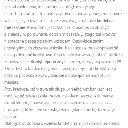
nieruchomość. Znaczy to tyle, że jeśli kredytobiorca nie będzie
spłacał zadłużenia, to bank będzie mógł przejąć jego
nieruchomość. Jest to dość ryzykowne zobowiązanie, jednakowoż
w dzisiejszym świecie niemalże wszyscy biorą takie
kredyt na
mieszkanie
. Powodem, jest zbyt niski stosunek zarabianych
pieniędzy, w porównaniu do cen mieszkań. Dlatego też kredyty
hipoteczne cieszą się takim wzięciem. Oczywiście zanim
przystąpimy do złożenia wniosku, bank będzie musiał sprawdzić
naszą zdolność kredytową. Czyli to, czy damy radę spłacić tak duże
zobowiązanie.
Kredyt hipoteczny
bierze się zazwyczaj na około 25-
35 lat. Jest to bardzo długi okres czasu, dlatego rata kredytu jest
stała, co pozwala przyzwyczaić się do obciążenia budżetu co
miesiąc.
Przy kredycie, który trwa tak długo, w niektórych bankach jest
możliwość zawieszenia kredytu na kilka miesięcy, jeśli mamy
akurat kłopoty finansowe. Lecz zawieszenie, nie zwalnia nas z
obciążenia, które będzie rosło, jeśli regularnie nie będziemy go
spłacać.
Dlatego też, decyzja o wzięciu kredytu na mieszkanie musi zostać