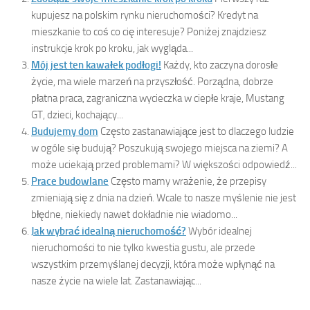
kupujesz na polskim rynku nieruchomości? Kredyt na
mieszkanie to coś co cię interesuje? Poniżej znajdziesz
instrukcje krok po kroku, jak wygląda...
Mój jest ten kawałek podłogi!
Każdy, kto zaczyna dorosłe
życie, ma wiele marzeń na przyszłość. Porządna, dobrze
płatna praca, zagraniczna wycieczka w ciepłe kraje, Mustang
GT, dzieci, kochający...
Budujemy dom
Często zastanawiające jest to dlaczego ludzie
w ogóle się budują? Poszukują swojego miejsca na ziemi? A
może uciekają przed problemami? W większości odpowiedź...
Prace budowlane
Często mamy wrażenie, że przepisy
zmieniają się z dnia na dzień. Wcale to nasze myślenie nie jest
błędne, niekiedy nawet dokładnie nie wiadomo...
Jak wybrać idealną nieruchomość?
Wybór idealnej
nieruchomości to nie tylko kwestia gustu, ale przede
wszystkim przemyślanej decyzji, która może wpłynąć na
nasze życie na wiele lat. Zastanawiając...