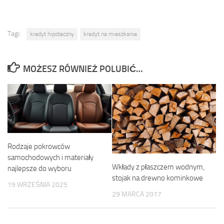
Tagi:
kredyt hipoteczny
kredyt na mieszkanie
MOŻESZ RÓWNIEŻ POLUBIĆ…
Rodzaje pokrowców
samochodowych i materiały
Wkłady z płaszczem wodnym,
najlepsze do wyboru
stojak na drewno kominkowe
19 WRZEŚNIA 2025
29 MARCA 2017