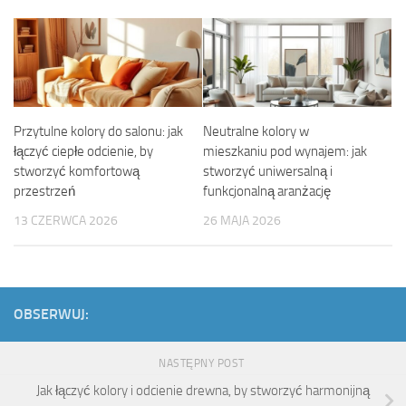
Przytulne kolory do salonu: jak
Neutralne kolory w
łączyć ciepłe odcienie, by
mieszkaniu pod wynajem: jak
stworzyć komfortową
stworzyć uniwersalną i
przestrzeń
funkcjonalną aranżację
13 CZERWCA 2026
26 MAJA 2026
OBSERWUJ:
NASTĘPNY POST
Jak łączyć kolory i odcienie drewna, by stworzyć harmonijną