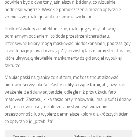
powinien być o dwa tony jaśniejszy niż ściany, co wizualnie
podniesie wnętrze. Wysokie pomieszczenia można optycznie
zmniejszyć, malując sufit na ciemniejszy kolor.
Podkreśl walory architektoniczne, malując gzymsy lub wnęki
odmiennym odcieniem, co doda przestrzeni charakteru.
Intensywne kolory mogą maskować niedoskonałości, podczas gdy
jasne tonacje je uwidaczniają. Wykorzystaj także farby strukturalne,
które ukrywają niewielkie mankamenty dzięki swojej wypukłej
fakturze.
Malując paski na granicy ze sufitem, możesz zneutralizować
nierówności wysokości. Zastosuj
błyszczące farby
, aby uzyskać
wrażenie, że ściany są bardziej odległe niż przy użyciu farb
matowych. Zastosuj kilka zasad przy malowaniu: maluj sufit i ściany
w tym samym jasnym kolorze, aby stworzyć wrażenie
przestronności lub wybierz ciemniejsze kolory dla krótszych ścian,
co optycznie je „przybliża”.
Typ pomieszczenia
Rekomendacji kolorów