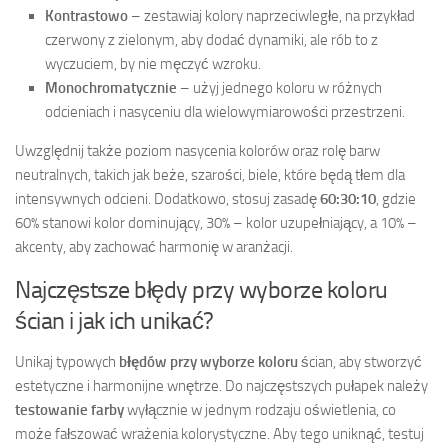
Kontrastowo
– zestawiaj kolory naprzeciwległe, na przykład
czerwony z zielonym, aby dodać dynamiki, ale rób to z
wyczuciem, by nie męczyć wzroku.
Monochromatycznie
– użyj jednego koloru w różnych
odcieniach i nasyceniu dla wielowymiarowości przestrzeni.
Uwzględnij także poziom nasycenia kolorów oraz rolę barw
neutralnych, takich jak beże, szarości, biele, które będą tłem dla
intensywnych odcieni. Dodatkowo, stosuj zasadę
60:30:10
, gdzie
60% stanowi kolor dominujący, 30% – kolor uzupełniający, a 10% –
akcenty, aby zachować harmonię w aranżacji.
Najczęstsze błędy przy wyborze koloru
ścian i jak ich unikać?
Unikaj typowych
błędów przy wyborze koloru
ścian, aby stworzyć
estetyczne i harmonijne wnętrze. Do najczęstszych pułapek należy
testowanie farby
wyłącznie w jednym rodzaju oświetlenia, co
może fałszować wrażenia kolorystyczne. Aby tego uniknąć, testuj