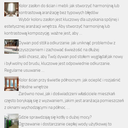
Kolor zasłon do ścian i mebli: jak stworzyć harmonijną lub
kontrastową aranżację bez typowych błędów
Wybór koloru zasłon jest kluczowy dla uzyskania spójnej i
estetycznej aranżacji wnętrza. Aby stworzyć harmonijną lub
kontrastową kompozycję, ważne jest, aby …
Dywan pod stół a odkurzanie: jak uniknąć problemów z
czyszczeniem i zachować świeżość na dłużej
Jeśli chcesz, aby Twój dywan pod stołem wyglądał jak nowy
i był wolny od brudu, kluczowe jest odpowiednie odkurzanie.
Regularne usuwanie …
Kolor ścian przy świetle północnym: jak ocieplić i rozjaśnić
chłodne wnętrze
Zarówno nowi, jak i doświadczeni właściciele mieszkań
często borykają się z wyzwaniem, jakim jest aranżacja pomieszczeń
z oknami wychodzącymi na północ. …
Gdzie sprawdzają się kotły o dużej mocy?
Ogrzewanie i dostarczanie ciepłej wody użytkowej to