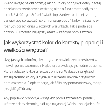
Zwróć uwagę na
ekspozycję okien
: kolory będą wyglądały inaczej
na ścianach zwróconych w stronę okna niż na prostopadłych do
nich. Użyj różnych źródeł światła (np. żarówki o ciepłej i zimnej
barwie), aby sprawdzić, jak zmienia się odcień farby na ścianie w
różnych porach dnia i w różnych warunkach. Takie podejście
pozwoli Ci uzyskać najlepszy efekt w każdym pomieszczeniu.
Jak wykorzystać kolor do korekty proporcji i
wielkości wnętrza?
Użyj
jasnych kolorów
, aby optycznie powiększyć przestrzeń w
małych pomieszczeniach. Najlepiej sprawdzą się chłodne odcienie,
które nadadzą lekkości i przestronności. W dużych wnętrzach
stosuj
ciemne kolory
jedynie jako akcenty, aby nie przytłoczyć
pomieszczenia. Ciepłe tonacje, jak żółty czy pomarańczowy, mogą
„przybliżyć” ściany.
Aby poprawić proporcje w wąskich pomieszczeniach, pomaluj
krótsze ściany ciemniej, a długie na jaśniej. W niski pokojach sufit