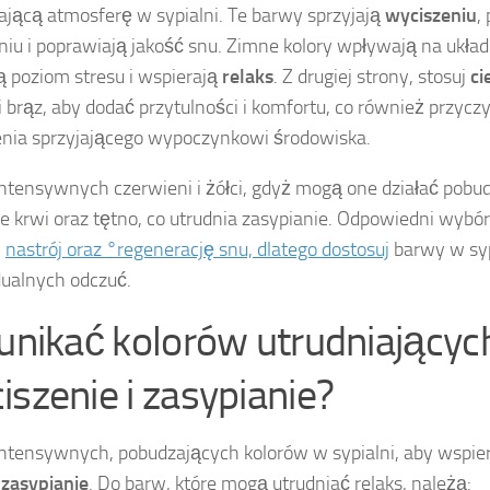
ającą atmosferę w sypialni. Te barwy sprzyjają
wyciszeniu
,
niu i poprawiają jakość snu. Zimne kolory wpływają na ukł
ą poziom stresu i wspierają
relaks
. Z drugiej strony, stosuj
ci
 i brąz, aby dodać przytulności i komfortu, co również przyczy
nia sprzyjającego wypoczynkowi środowiska.
intensywnych czerwieni i żółci, gdyż mogą one działać pobu
ie krwi oraz tętno, co utrudnia zasypianie. Odpowiedni wyb
j
nastrój oraz °regenerację snu, dlatego dostosuj
barwy w syp
ualnych odczuć.
 unikać kolorów utrudniającyc
iszenie i zasypianie?
intensywnych, pobudzających kolorów w sypialni, aby wspi
ć
zasypianie
. Do barw, które mogą utrudniać relaks, należą: