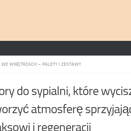
 WE WNĘTRZACH – PALETY I ZESTAWY
ory do sypialni, które wycisz
orzyć atmosferę sprzyjają
aksowi i regeneracji