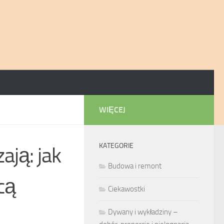
WIĘCEJ
KATEGORIE
ają: jak
Budowa i remont
cą
Ciekawostki
Dywany i wykładziny –