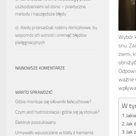
uszkodzeniami od donic – praktyczne
metody i najczęstsze błędy
Kiedy przesadzać rośliny doniczkowe, by
wspomóc ich wzrost i uniknąć błędów
Wybór k
pielęgnacyjnych
snu. Za
ziemi, 
obniżyć
NAJNOWSZE KOMENTARZE
Odpowie
ważne w
wpływaj
WARTO SPRAWDZIĆ
Gdzie montuje się siłowniki łańcuchowe?
W ty
Czym jest hydroizolacja i gdzie się ją stosuje?
Jaki
Elektryk poszukiwany
Jak 
Jak 
Umywalki wpuszczane w blaty z kamienia