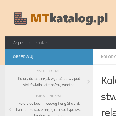
Skip to content
Współpraca i kontakt
OBSERWUJ:
KOLORY
NASTĘPNY POST
Kol
Kolory do jadalni: jak wybrać barwy pod
styl, światło i atmosferę wnętrza
stw
POPRZEDNI POST
Kolory do kuchni według Feng Shui: jak
rel
harmonizować energię i unikać typowych
błędów w aranżacji