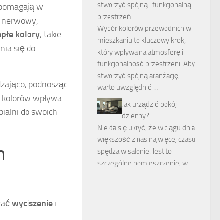
stworzyć spójną i funkcjonalną
 pomagają w
przestrzeń
ad nerwowy,
Wybór kolorów przewodnich w
epłe kolory
, takie
mieszkaniu to kluczowy krok,
nia się do
który wpływa na atmosferę i
funkcjonalność przestrzeni. Aby
stworzyć spójną aranżację,
dzająco, podnosząc
warto uwzględnić …
ór kolorów wpływa
Jak urządzić pokój
ialni do swoich
dzienny?
Nie da się ukryć, że w ciągu dnia
większość z nas najwięcej czasu
h
spędza w salonie. Jest to
szczególne pomieszczenie, w …
erać
wyciszenie
i