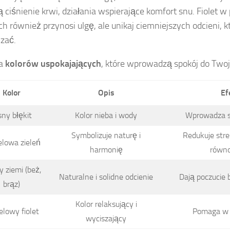
ą ciśnienie krwi, działania wspierające komfort snu. Fiolet 
ch również przynosi ulgę, ale unikaj ciemniejszych odcieni, 
czać.
ka
kolorów uspokajających
, które wprowadzą spokój do Twoje
Kolor
Opis
Ef
sny błękit
Kolor nieba i wody
Wprowadza sp
Symbolizuje naturę i
Redukuje str
elowa zieleń
harmonię
równ
 ziemi (beż,
Naturalne i solidne odcienie
Dają poczucie
brąz)
Kolor relaksujący i
elowy fiolet
Pomaga w 
wyciszający