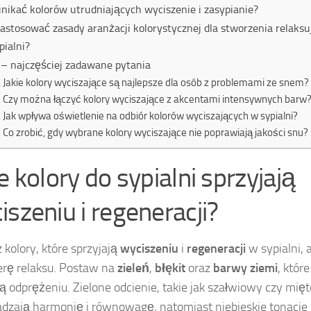
unikać kolorów utrudniających wyciszenie i zasypianie?
zastosować zasady aranżacji kolorystycznej dla stworzenia relaksu
pialni?
– najczęściej zadawane pytania
Jakie kolory wyciszające są najlepsze dla osób z problemami ze snem?
Czy można łączyć kolory wyciszające z akcentami intensywnych barw
Jak wpływa oświetlenie na odbiór kolorów wyciszających w sypialni?
Co zrobić, gdy wybrane kolory wyciszające nie poprawiają jakości snu?
e kolory do sypialni sprzyjają
iszeniu i regeneracji?
 kolory, które sprzyjają
wyciszeniu
i
regeneracji
w sypialni, 
rę relaksu. Postaw na
zieleń
,
błękit
oraz
barwy ziemi
, któr
ją odprężeniu. Zielone odcienie, takie jak szałwiowy czy mię
zają harmonię i równowagę, natomiast niebieskie tonacje r