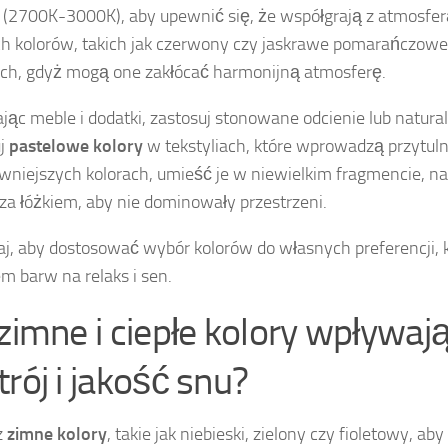
(2700K-3000K), aby upewnić się, że współgrają z atmosferą
 kolorów, takich jak czerwony czy jaskrawe pomarańczowe
ch, gdyż mogą one zakłócać harmonijną atmosferę.
jąc meble i dodatki, zastosuj stonowane odcienie lub natural
uj
pastelowe kolory
w tekstyliach, które wprowadzą przytuln
wniejszych kolorach, umieść je w niewielkim fragmencie, na
 za łóżkiem, aby nie dominowały przestrzeni.
j, aby dostosować wybór kolorów do własnych preferencji, k
 barw na relaks i sen.
 zimne i ciepłe kolory wpływaj
trój i jakość snu?
z
zimne kolory
, takie jak niebieski, zielony czy fioletowy, ab