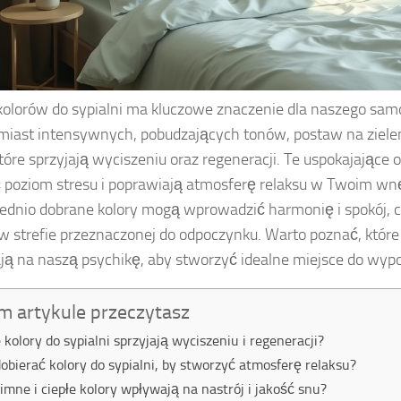
olorów do sypialni ma kluczowe znaczenie dla naszego samo
miast intensywnych, pobudzających tonów, postaw na zieleni
które sprzyjają wyciszeniu oraz regeneracji. Te uspokajające
 poziom stresu i poprawiają atmosferę relaksu w Twoim wnę
dnio dobrane kolory mogą wprowadzić harmonię i spokój, co
 strefie przeznaczonej do odpoczynku. Warto poznać, które 
ą na naszą psychikę, aby stworzyć idealne miejsce do wyp
m artykule przeczytasz
e kolory do sypialni sprzyjają wyciszeniu i regeneracji?
dobierać kolory do sypialni, by stworzyć atmosferę relaksu?
zimne i ciepłe kolory wpływają na nastrój i jakość snu?