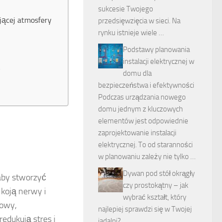
sukcesie Twojego
jącej atmosfery
przedsięwzięcia w sieci. Na
rynku istnieje wiele …
Podstawy planowania
instalacji elektrycznej w
?
domu dla
bezpieczeństwa i efektywności
Podczas urządzania nowego
domu jednym z kluczowych
elementów jest odpowiednie
zaprojektowanie instalacji
elektrycznej. To od staranności
w planowaniu zależy nie tylko …
Dywan pod stół okrągły
aby stworzyć
czy prostokątny – jak
e koją nerwy i
wybrać kształt, który
towy,
najlepiej sprawdzi się w Twojej
edukują stres i
jadalni?