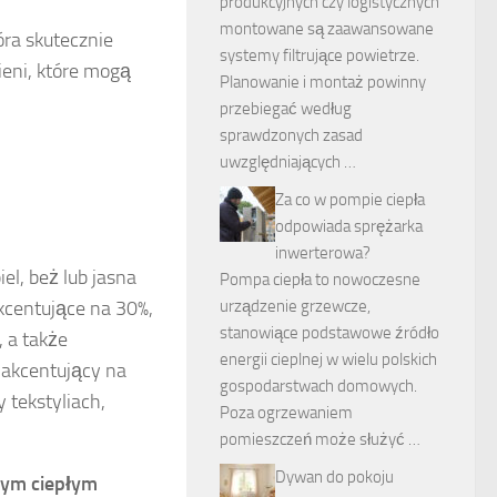
produkcyjnych czy logistycznych
montowane są zaawansowane
óra skutecznie
systemy filtrujące powietrze.
ieni, które mogą
Planowanie i montaż powinny
przebiegać według
sprawdzonych zasad
uwzględniających …
Za co w pompie ciepła
odpowiada sprężarka
inwerterowa?
el, beż lub jasna
Pompa ciepła to nowoczesne
kcentujące na 30%,
urządzenie grzewcze,
stanowiące podstawowe źródło
 a także
energii cieplnej w wielu polskich
r akcentujący na
gospodarstwach domowych.
 tekstyliach,
Poza ogrzewaniem
pomieszczeń może służyć …
Dywan do pokoju
nym ciepłym