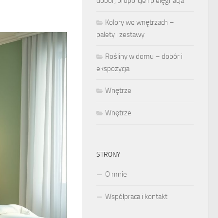
dobór, proporcje i pielęgnacja
Kolory we wnętrzach –
palety i zestawy
Rośliny w domu – dobór i
ekspozycja
Wnętrze
Wnętrze
STRONY
O mnie
Współpraca i kontakt