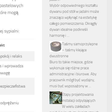
w pastelowych
Wybór odpowiedniego kształtu
dywanu pod stół w jadalni może
które mogą
znacząco wpłynąć na estetykę
całego pomieszczenia. Okrągły
dywan idealnie podkreśli
j sypialni:
harmonię i …
Taśmy samoprzylepne
ekt
– taśmy klejące
okój i relaks
dwustronne
Biuro to takie miejsce, gdzie
es i wprowadza
wykonuje się różne prace
owagę
administracyjne i biurowe. Aby
pracownik mógł być wydajny,
 bezpieczeństwa
musi być wyposażony w …
Etapy projektowania
instalacji odpylających
odprężeniu
W wielu zakładach