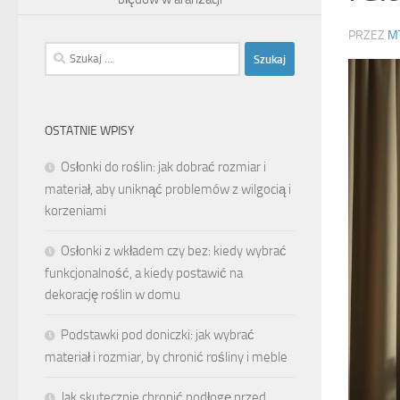
PRZEZ
M
Szukaj:
OSTATNIE WPISY
Osłonki do roślin: jak dobrać rozmiar i
materiał, aby uniknąć problemów z wilgocią i
korzeniami
Osłonki z wkładem czy bez: kiedy wybrać
funkcjonalność, a kiedy postawić na
dekorację roślin w domu
Podstawki pod doniczki: jak wybrać
materiał i rozmiar, by chronić rośliny i meble
Jak skutecznie chronić podłogę przed