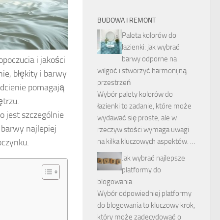
BUDOWA I REMONT
Paleta kolorów do
łazienki: jak wybrać
poczucia i jakości
barwy odporne na
wilgoć i stworzyć harmonijną
e, błękity i barwy
przestrzeń
 odcienie pomagają
Wybór palety kolorów do
trzu.
łazienki to zadanie, które może
 jest szczególnie
wydawać się proste, ale w
barwy najlepiej
rzeczywistości wymaga uwagi
oczynku.
na kilka kluczowych aspektów. …
Jak wybrać najlepsze
platformy do
blogowania
Wybór odpowiedniej platformy
do blogowania to kluczowy krok,
który może zadecydować o