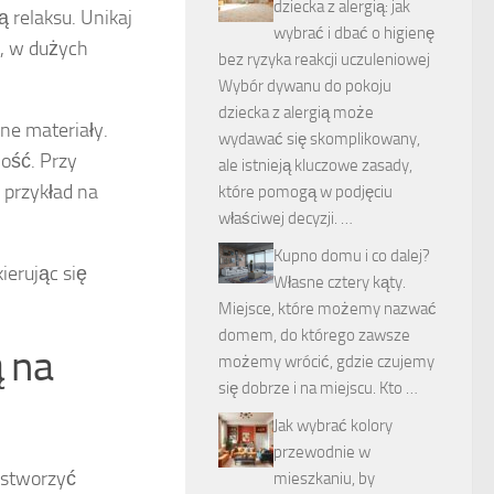
dziecka z alergią: jak
 relaksu. Unikaj
wybrać i dbać o higienę
, w dużych
bez ryzyka reakcji uczuleniowej
Wybór dywanu do pokoju
dziecka z alergią może
ne materiały.
wydawać się skomplikowany,
ość. Przy
ale istnieją kluczowe zasady,
 przykład na
które pomogą w podjęciu
właściwej decyzji. …
Kupno domu i co dalej?
ierując się
Własne cztery kąty.
Miejsce, które możemy nazwać
domem, do którego zawsze
ą na
możemy wrócić, gdzie czujemy
się dobrze i na miejscu. Kto …
Jak wybrać kolory
przewodnie w
y stworzyć
mieszkaniu, by