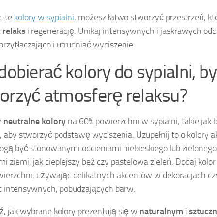
c te
kolory w sypialni
, możesz łatwo stworzyć przestrzeń, kt
a
relaks
i regenerację. Unikaj intensywnych i jaskrawych odc
 przytłaczająco i utrudniać wyciszenie.
dobierać kolory do sypialni, by
orzyć atmosferę relaksu?
z
neutralne kolory
na 60% powierzchni w sypialni, takie jak bi
, aby stworzyć podstawę wyciszenia. Uzupełnij to o kolory a
ogą być stonowanymi odcieniami niebieskiego lub zielonego,
mi ziemi, jak cieplejszy beż czy pastelowa zieleń. Dodaj kolo
ierzchni, używając delikatnych akcentów w dekoracjach czy
c intensywnych, pobudzających barw.
, jak wybrane kolory prezentują się w
naturalnym i sztucz