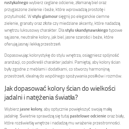
rustykalnego
wybierz ceglane odcienie, złamaną biel oraz
przygaszone zielenie i beże, które wprowadzą prostotę i
przytulność. W
stylu glamour
sięgnij po eleganckie ciemne
zielenie, granaty oraz złote czy miedziane akcenty, które nadadzą
wnętrzu luksusowy charakter. Dla
stylu skandynawskiego
typowe
są jasne, neutralne kolory, jak biel, jasne szarości i beże, które
oferują jasną i lekką przestrzeń.
Dopasowując kolorystykę do stylu wnętrza, osiągniesz spójność
aranżacji, co podkreśli charakter jadalni. Pamiętaj, aby kolory ścian
były zgodne z meblami i dodatkami, co stworzy harmonijną
przestrzeń, idealną do wspólnego spożywania posiłków i rozmów.
Jak dopasować kolory ścian do wielkości
jadalni i natężenia światła?
Wybierz
jasne kolory
, aby optycznie powiększyć swoją małą
jadalnię. Świetnie sprawdzą się tutaj
pastelowe odcienie
oraz biały,
które rozświetlą wnętrze i nadadzą mu wrażenie przestronności.