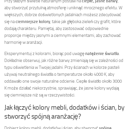
Przy słabym świetle naturalnym postaw na
ciepłe, jasne barwy
,
aby stworzyć przytulną atmosferę i uniknąć mrocznego efektu. W
większych, dobrze doświetlonych jadalniach możesz zdecydować
się na
ciemniejsze kolory
, takie jak głęboka zieleń czy grafit, które
dodają charakteru. Pamiętaj, aby zastosować odpowiednie
proporcje między jasnymi a ciemnymi elementami, aby zachować
harmonię w aranżacji.
Eksperymentuj z kolorami, biorąc pod uwagę
natężenie światła
.
Dokładnie obserwuj, jak różne barwy zmieniają się w zależności od
typu oświetlenia w Twojej jadalni. Przy ścianach w kolorze pasteli
używaj neutralnego światła o temperaturze około 4000 K, aby
oddawało one swoje naturalne odcienie. Ciepłe światło około 3000
K może działać niekorzystnie, sprawiając, że jasne kolory wydają
się ciemniejsze niż są w rzeczywistości.
Jak łączyć kolory mebli, dodatków i ścian, by
stworzyć spójną aranżację?
Dobierz kolory mebli, dodatków i ścian, aby stworzyć
spójną