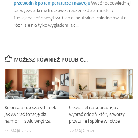
przewodnik po temperaturze i nastroju
Wybór odpowiedniej
barwy światła ma kluczowe znaczenie dla atmosfery i
funkcjonalności wnętrza. Ciepłe, neutralne i chłodne światło
różni się nie tylko wyglądem, ale...
MOŻESZ RÓWNIEŻ POLUBIĆ…
Kolor ścian do szarych mebli:
Ciepła biel na ścianach: jak
jak wybrać tonację dla
wybrać odcień, który stworzy
harmonii i stylu wnętrza
przytulne i spójne wnętrze
19 MAJA 2026
22 MAJA 2026