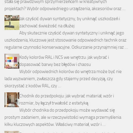
stała się prawdziwym sprzymierzeńcem w kreatywnych
projektach? Wybór odpowiedniego urządzenia, akcesoriów oraz …
Jak czyścić dywan syntetyczny, by uniknąć uszkodzeń i
zachować świeżość na dłużej
Aby skutecznie czyścić dywan syntetyczny i uniknąć jego
uszkodzenia, kluczowe jest stosowanie odpowiednich technik oraz
regularne czynności konserwacyjne. Odkurzanie przynajmniej raz …
Kody kolorów RAL i NCS we wnętrzu: jak wybrać i
dopasować barwy bez błędów i chaosu
Wybór odpowiednich kolorów do wnętrza może być nie
lada wyzwaniem, zwłaszcza gdy stajemy przed decyzją, czy
skorzystać z kodów RAL, czy …
Chodnik do przedpokoju: jak wybrać materiał, wzór i
rozmiar, by łączył trwałość z estetyką
Wybór chodnika do przedpokoju może wydawać się
prostym zadaniem, ale w rzeczywistości wymaga przemyślenia
kilku kluczowych aspektów. Właściwy materiał, wzór i …