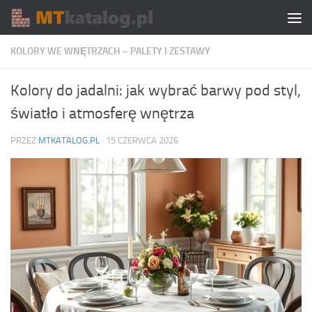
Skip to content
KOLORY WE WNĘTRZACH – PALETY I ZESTAWY
Kolory do jadalni: jak wybrać barwy pod styl,
światło i atmosferę wnętrza
PRZEZ
MTKATALOG.PL
·
15 CZERWCA 2026