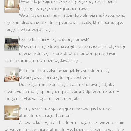
Dywan do pokoju dziecka z alergią: jak wybrać i dbać o
higienę bez ryzyka reakcji uczuleniowej
Wybór dywanu do pokoju dziecka z alergią może wydawać
się skomplikowany, ale istnieją kluczowe zasady, które pomogą w
podjęciu właściwej decyzji. …
Czarna kuchnia – czy to dobry pomysł?
W świecie projektowania wnętrz coraz częściej spotyka się
odważne decyzje, które stawiają konwencje na głowie.
Czarna kuchnia, choć może wydawać się …
Kolor mebli do białych ścian: jak łączyć odcienie, by
stworzyć spójną i przytulną przestrzeń
Dobierając meble do białych ścian, kluczowe jest, aby
stworzyć harmonijną i przytulną aranżację. Odpowiednie kolory
mogą nie tylko wzbogacić przestrzeń, ale …
Kolory w łazience sprzyjające relaksowi: jak tworzyć
atmosferę spokoju i harmonii
Zarówno kolory, jak i ich odcienie mają kluczowe znaczenie
w tworzeniu relaksującej atmosfery w łazience. Ciepłe barwy, takie