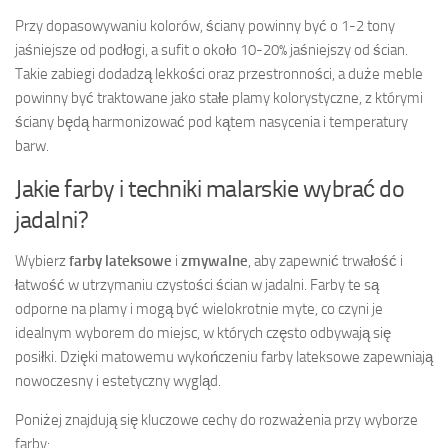
Przy dopasowywaniu kolorów, ściany powinny być o 1-2 tony
jaśniejsze od podłogi, a sufit o około 10-20% jaśniejszy od ścian.
Takie zabiegi dodadzą lekkości oraz przestronności, a duże meble
powinny być traktowane jako stałe plamy kolorystyczne, z którymi
ściany będą harmonizować pod kątem nasycenia i temperatury
barw.
Jakie farby i techniki malarskie wybrać do
jadalni?
Wybierz
farby lateksowe
i
zmywalne
, aby zapewnić trwałość i
łatwość w utrzymaniu czystości ścian w jadalni. Farby te są
odporne na plamy i mogą być wielokrotnie myte, co czyni je
idealnym wyborem do miejsc, w których często odbywają się
posiłki. Dzięki matowemu wykończeniu farby lateksowe zapewniają
nowoczesny i estetyczny wygląd.
Poniżej znajdują się kluczowe cechy do rozważenia przy wyborze
farby: