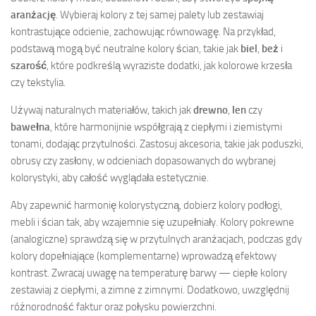
aranżację
. Wybieraj kolory z tej samej palety lub zestawiaj
kontrastujące odcienie, zachowując równowagę. Na przykład,
podstawą mogą być neutralne kolory ścian, takie jak
biel
,
beż
i
szarość
, które podkreślą wyraziste dodatki, jak kolorowe krzesła
czy tekstylia.
Używaj naturalnych materiałów, takich jak
drewno
,
len
czy
bawełna
, które harmonijnie współgrają z ciepłymi i ziemistymi
tonami, dodając przytulności. Zastosuj akcesoria, takie jak poduszki,
obrusy czy zasłony, w odcieniach dopasowanych do wybranej
kolorystyki, aby całość wyglądała estetycznie.
Aby zapewnić harmonię kolorystyczną, dobierz kolory podłogi,
mebli i ścian tak, aby wzajemnie się uzupełniały. Kolory pokrewne
(analogiczne) sprawdzą się w przytulnych aranżacjach, podczas gdy
kolory dopełniające (komplementarne) wprowadzą efektowy
kontrast. Zwracaj uwagę na temperaturę barwy — ciepłe kolory
zestawiaj z ciepłymi, a zimne z zimnymi. Dodatkowo, uwzględnij
różnorodność faktur oraz połysku powierzchni.