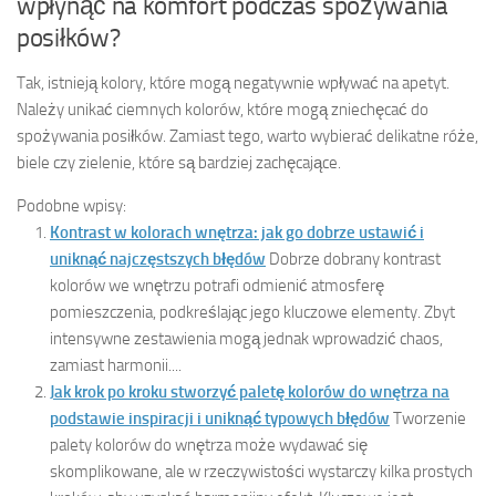
wpłynąć na komfort podczas spożywania
posiłków?
Tak, istnieją kolory, które mogą negatywnie wpływać na apetyt.
Należy unikać ciemnych kolorów, które mogą zniechęcać do
spożywania posiłków. Zamiast tego, warto wybierać delikatne róże,
biele czy zielenie, które są bardziej zachęcające.
Podobne wpisy:
Kontrast w kolorach wnętrza: jak go dobrze ustawić i
uniknąć najczęstszych błędów
Dobrze dobrany kontrast
kolorów we wnętrzu potrafi odmienić atmosferę
pomieszczenia, podkreślając jego kluczowe elementy. Zbyt
intensywne zestawienia mogą jednak wprowadzić chaos,
zamiast harmonii....
Jak krok po kroku stworzyć paletę kolorów do wnętrza na
podstawie inspiracji i uniknąć typowych błędów
Tworzenie
palety kolorów do wnętrza może wydawać się
skomplikowane, ale w rzeczywistości wystarczy kilka prostych