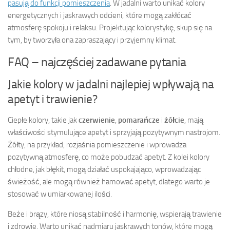
pasują do funkcji pomieszczenia
. W jadalni warto unikać kolory
energetycznych i jaskrawych odcieni, które mogą zakłócać
atmosferę spokoju i relaksu. Projektując kolorystykę, skup się na
tym, by tworzyła ona zapraszający i przyjemny klimat.
FAQ – najczęściej zadawane pytania
Jakie kolory w jadalni najlepiej wpływają na
apetyt i trawienie?
Ciepłe kolory, takie jak
czerwienie
,
pomarańcze
i
żółcie
, mają
właściwości stymulujące apetyt i sprzyjają pozytywnym nastrojom.
Żółty, na przykład, rozjaśnia pomieszczenie i wprowadza
pozytywną atmosferę, co może pobudzać apetyt. Z kolei kolory
chłodne, jak błękit, mogą działać uspokajająco, wprowadzając
świeżość, ale mogą również hamować apetyt, dlatego warto je
stosować w umiarkowanej ilości.
Beże i brązy, które niosą stabilność i harmonię, wspierają trawienie
i zdrowie. Warto unikać nadmiaru jaskrawych tonów, które mogą