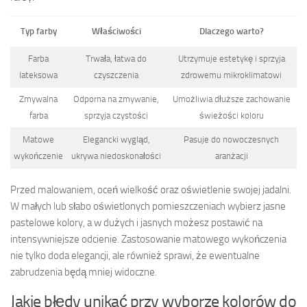
Typ farby
Właściwości
Dlaczego warto?
Farba
Trwała, łatwa do
Utrzymuje estetykę i sprzyja
lateksowa
czyszczenia
zdrowemu mikroklimatowi
Zmywalna
Odporna na zmywanie,
Umożliwia dłuższe zachowanie
farba
sprzyja czystości
świeżości koloru
Matowe
Elegancki wygląd,
Pasuje do nowoczesnych
wykończenie
ukrywa niedoskonałości
aranżacji
Przed malowaniem, oceń wielkość oraz oświetlenie swojej jadalni.
W małych lub słabo oświetlonych pomieszczeniach wybierz jasne
pastelowe kolory, a w dużych i jasnych możesz postawić na
intensywniejsze odcienie. Zastosowanie matowego wykończenia
nie tylko doda elegancji, ale również sprawi, że ewentualne
zabrudzenia będą mniej widoczne.
Jakie błędy unikać przy wyborze kolorów do