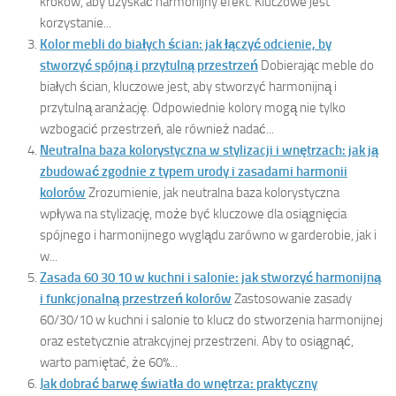
kroków, aby uzyskać harmonijny efekt. Kluczowe jest
korzystanie...
Kolor mebli do białych ścian: jak łączyć odcienie, by
stworzyć spójną i przytulną przestrzeń
Dobierając meble do
białych ścian, kluczowe jest, aby stworzyć harmonijną i
przytulną aranżację. Odpowiednie kolory mogą nie tylko
wzbogacić przestrzeń, ale również nadać...
Neutralna baza kolorystyczna w stylizacji i wnętrzach: jak ją
zbudować zgodnie z typem urody i zasadami harmonii
kolorów
Zrozumienie, jak neutralna baza kolorystyczna
wpływa na stylizację, może być kluczowe dla osiągnięcia
spójnego i harmonijnego wyglądu zarówno w garderobie, jak i
w...
Zasada 60 30 10 w kuchni i salonie: jak stworzyć harmonijną
i funkcjonalną przestrzeń kolorów
Zastosowanie zasady
60/30/10 w kuchni i salonie to klucz do stworzenia harmonijnej
oraz estetycznie atrakcyjnej przestrzeni. Aby to osiągnąć,
warto pamiętać, że 60%...
Jak dobrać barwę światła do wnętrza: praktyczny