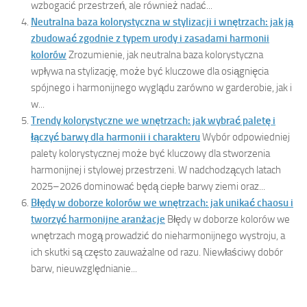
wzbogacić przestrzeń, ale również nadać...
Neutralna baza kolorystyczna w stylizacji i wnętrzach: jak ją
zbudować zgodnie z typem urody i zasadami harmonii
kolorów
Zrozumienie, jak neutralna baza kolorystyczna
wpływa na stylizację, może być kluczowe dla osiągnięcia
spójnego i harmonijnego wyglądu zarówno w garderobie, jak i
w...
Trendy kolorystyczne we wnętrzach: jak wybrać paletę i
łączyć barwy dla harmonii i charakteru
Wybór odpowiedniej
palety kolorystycznej może być kluczowy dla stworzenia
harmonijnej i stylowej przestrzeni. W nadchodzących latach
2025–2026 dominować będą ciepłe barwy ziemi oraz...
Błędy w doborze kolorów we wnętrzach: jak unikać chaosu i
tworzyć harmonijne aranżacje
Błędy w doborze kolorów we
wnętrzach mogą prowadzić do nieharmonijnego wystroju, a
ich skutki są często zauważalne od razu. Niewłaściwy dobór
barw, nieuwzględnianie...