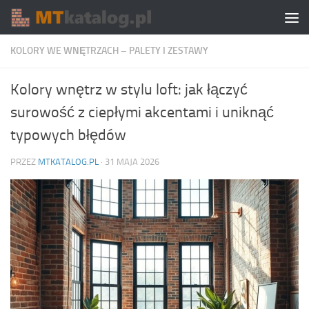
Skip to content
KOLORY WE WNĘTRZACH – PALETY I ZESTAWY
Kolory wnętrz w stylu loft: jak łączyć
surowość z ciepłymi akcentami i uniknąć
typowych błędów
PRZEZ
MTKATALOG.PL
·
31 MAJA 2026