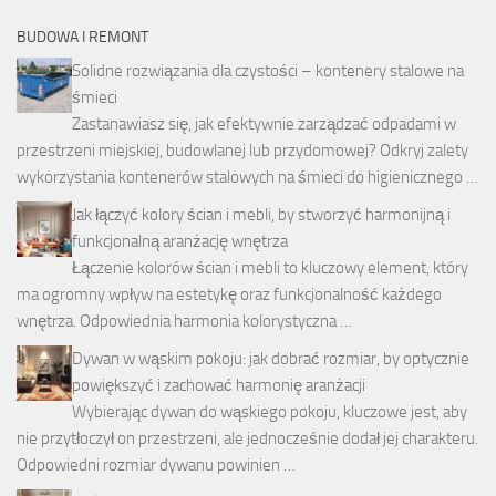
BUDOWA I REMONT
Solidne rozwiązania dla czystości – kontenery stalowe na
śmieci
Zastanawiasz się, jak efektywnie zarządzać odpadami w
przestrzeni miejskiej, budowlanej lub przydomowej? Odkryj zalety
wykorzystania kontenerów stalowych na śmieci do higienicznego …
Jak łączyć kolory ścian i mebli, by stworzyć harmonijną i
funkcjonalną aranżację wnętrza
Łączenie kolorów ścian i mebli to kluczowy element, który
ma ogromny wpływ na estetykę oraz funkcjonalność każdego
wnętrza. Odpowiednia harmonia kolorystyczna …
Dywan w wąskim pokoju: jak dobrać rozmiar, by optycznie
powiększyć i zachować harmonię aranżacji
Wybierając dywan do wąskiego pokoju, kluczowe jest, aby
nie przytłoczył on przestrzeni, ale jednocześnie dodał jej charakteru.
Odpowiedni rozmiar dywanu powinien …