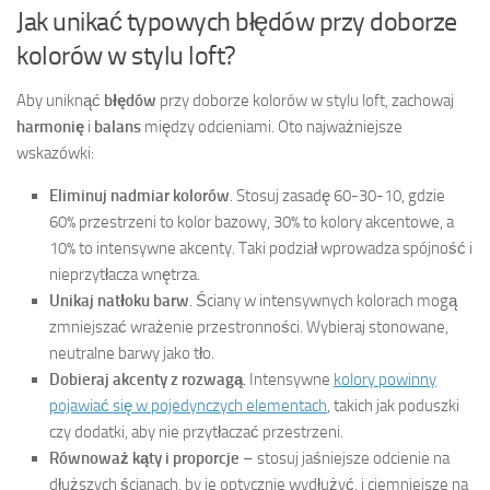
Jak unikać typowych błędów przy doborze
kolorów w stylu loft?
Aby uniknąć
błędów
przy doborze kolorów w stylu loft, zachowaj
harmonię
i
balans
między odcieniami. Oto najważniejsze
wskazówki:
Eliminuj nadmiar kolorów
. Stosuj zasadę 60-30-10, gdzie
60% przestrzeni to kolor bazowy, 30% to kolory akcentowe, a
10% to intensywne akcenty. Taki podział wprowadza spójność i
nieprzytłacza wnętrza.
Unikaj natłoku barw
. Ściany w intensywnych kolorach mogą
zmniejszać wrażenie przestronności. Wybieraj stonowane,
neutralne barwy jako tło.
Dobieraj akcenty z rozwagą
. Intensywne
kolory powinny
pojawiać się w pojedynczych elementach
, takich jak poduszki
czy dodatki, aby nie przytłaczać przestrzeni.
Równoważ kąty i proporcje
– stosuj jaśniejsze odcienie na
dłuższych ścianach, by je optycznie wydłużyć, i ciemniejsze na