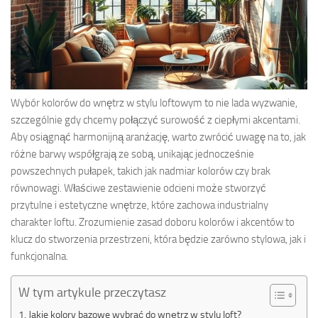
Wybór kolorów do wnętrz w stylu loftowym to nie lada wyzwanie,
szczególnie gdy chcemy połączyć surowość z ciepłymi akcentami.
Aby osiągnąć harmonijną aranżację, warto zwrócić uwagę na to, jak
różne barwy współgrają ze sobą, unikając jednocześnie
powszechnych pułapek, takich jak nadmiar kolorów czy brak
równowagi. Właściwe zestawienie odcieni może stworzyć
przytulne i estetyczne wnętrze, które zachowa industrialny
charakter loftu. Zrozumienie zasad doboru kolorów i akcentów to
klucz do stworzenia przestrzeni, która będzie zarówno stylowa, jak i
funkcjonalna.
W tym artykule przeczytasz
Jakie kolory bazowe wybrać do wnętrz w stylu loft?