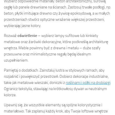
Wybierz odpowiednie materiały: beton architektoniczny, surową
cegłę lub panele drewniane na ścianach. Zastosuj trwałe podłogi, np.
beton, płytki imitujące drewno czy żywicę epoksydową, a w małych
przestrzeniach stwórz optyczne wrażenie większej przestrzeni,
wybierając jasne kolory.
Rozważ
oświetlenie
– wybierz lampy sufitowe lub kinkiety
metalowe oraz żarówki dekoracyjne, które podkreślą architekturę
wnętrza. Meble powinny być z drewna i metalu – duże szafy
przesuwne oraz minimalistyczne regały będą idealnym
uzupełnieniem.
Pamiętaj o dodatkach. Zainstaluj lustra w stylowych ramach, aby
rozjaśnić i powiększyć przestrzeń. Dobierz dekoracje industrialne,
takie jak metalowe wieszaki, doniczki z
roślinami i półki na drobiazgi
.
Ogranicz tekstylia, stawiając na krótkowłosy dywan w neutralnym
kolorze.
Upewnij się, że wszystkie elementy są spójne kolorystycznie i
materiałowo. Tak zaplanuj każdy krok, aby Twoje loftowe wnętrze