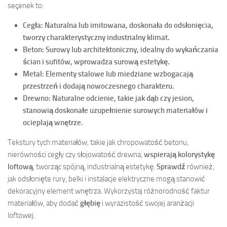
seçenek to:
Cegła
: Naturalna lub imitowana, doskonała do odsłonięcia,
tworzy charakterystyczny industrialny klimat.
Beton
: Surowy lub architektoniczny, idealny do wykańczania
ścian i sufitów, wprowadza surową estetykę.
Metal
: Elementy stalowe lub miedziane wzbogacają
przestrzeń i dodają nowoczesnego charakteru.
Drewno
: Naturalne odcienie, takie jak dąb czy jesion,
stanowią doskonałe uzupełnienie surowych materiałów i
ocieplają wnętrze.
Tekstury tych materiałów, takie jak chropowatość betonu,
nierówności cegły czy słojowatość drewna,
wspierają kolorystykę
loftową
, tworząc spójną, industrialną estetykę.
Sprawdź
również,
jak odsłonięte rury, belki i instalacje elektryczne mogą stanowić
dekoracyjny element wnętrza. Wykorzystaj różnorodność faktur
materiałów, aby dodać
głębię
i wyrazistość swojej aranżacji
loftowej.