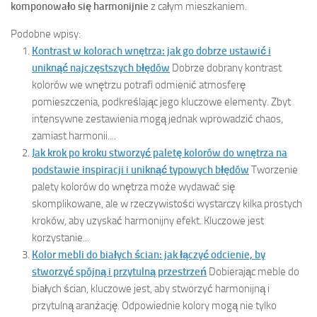
komponowało się harmonijnie
z całym mieszkaniem.
Podobne wpisy:
Kontrast w kolorach wnętrza: jak go dobrze ustawić i
uniknąć najczęstszych błędów
Dobrze dobrany kontrast
kolorów we wnętrzu potrafi odmienić atmosferę
pomieszczenia, podkreślając jego kluczowe elementy. Zbyt
intensywne zestawienia mogą jednak wprowadzić chaos,
zamiast harmonii....
Jak krok po kroku stworzyć paletę kolorów do wnętrza na
podstawie inspiracji i uniknąć typowych błędów
Tworzenie
palety kolorów do wnętrza może wydawać się
skomplikowane, ale w rzeczywistości wystarczy kilka prostych
kroków, aby uzyskać harmonijny efekt. Kluczowe jest
korzystanie...
Kolor mebli do białych ścian: jak łączyć odcienie, by
stworzyć spójną i przytulną przestrzeń
Dobierając meble do
białych ścian, kluczowe jest, aby stworzyć harmonijną i
przytulną aranżację. Odpowiednie kolory mogą nie tylko