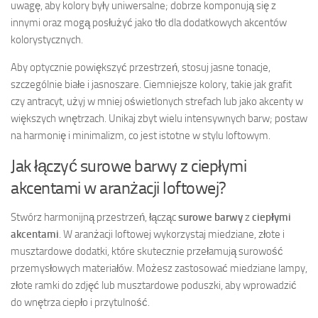
uwagę, aby kolory były uniwersalne; dobrze komponują się z
innymi oraz mogą posłużyć jako tło dla dodatkowych akcentów
kolorystycznych.
Aby optycznie powiększyć przestrzeń, stosuj jasne tonacje,
szczególnie białe i jasnoszare. Ciemniejsze kolory, takie jak grafit
czy antracyt, użyj w mniej oświetlonych strefach lub jako akcenty w
większych wnętrzach. Unikaj zbyt wielu intensywnych barw; postaw
na harmonię i minimalizm, co jest istotne w stylu loftowym.
Jak łączyć surowe barwy z ciepłymi
akcentami w aranżacji loftowej?
Stwórz harmonijną przestrzeń, łącząc
surowe barwy
z
ciepłymi
akcentami
. W aranżacji loftowej wykorzystaj miedziane, złote i
musztardowe dodatki, które skutecznie przełamują surowość
przemysłowych materiałów. Możesz zastosować miedziane lampy,
złote ramki do zdjęć lub musztardowe poduszki, aby wprowadzić
do wnętrza ciepło i przytulność.