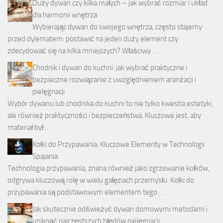
Duży dywan czy kilka małych – jak wybrać rozmiar i układ
dla harmonii wnętrza
Wybierając dywan do swojego wnętrza, często stajemy
przed dylematem: postawić na jeden duży element czy
zdecydować się na kilka mniejszych? Właściwy …
Chodnik i dywan do kuchni: jak wybrać praktyczne i
bezpieczne rozwiązanie z uwzględnieniem aranżacji i
pielęgnacji
Wybór dywanu lub chodnika do kuchni to nie tylko kwestia estetyki,
ale również praktyczności i bezpieczeństwa. Kluczowe jest, aby
materiał był …
Kołki do Przypawania: Kluczowe Elementy w Technologii
Spajania
Technologia przypawania, znana również jako zgrzewanie kołków,
odgrywa kluczową rolę w wielu gałęziach przemysłu. Kołki do
przypawania są podstawowym elementem tego …
Jak skutecznie odświeżyć dywan domowymi metodami i
uniknąć najczęstszych błędów pielęgnacji