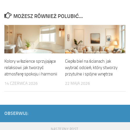
MOŻESZ RÓWNIEŻ POLUBIĆ…
Kolory w łazience sprzyjające
Ciepła biel na ścianach: jak
relaksowi: jak tworzyć
wybrać odcień, który stworzy
atmosferę spokoju i harmonii
przytulne i spójne wnętrze
14 CZERWCA 2026
22 MAJA 2026
OBSERWUJ:
NASTĘPNY POST