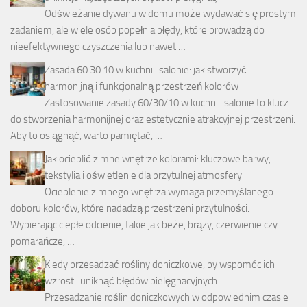
Odświeżanie dywanu w domu może wydawać się prostym
zadaniem, ale wiele osób popełnia błędy, które prowadzą do
nieefektywnego czyszczenia lub nawet …
Zasada 60 30 10 w kuchni i salonie: jak stworzyć
harmonijną i funkcjonalną przestrzeń kolorów
Zastosowanie zasady 60/30/10 w kuchni i salonie to klucz
do stworzenia harmonijnej oraz estetycznie atrakcyjnej przestrzeni.
Aby to osiągnąć, warto pamiętać, …
Jak ocieplić zimne wnętrze kolorami: kluczowe barwy,
tekstylia i oświetlenie dla przytulnej atmosfery
Ocieplenie zimnego wnętrza wymaga przemyślanego
doboru kolorów, które nadadzą przestrzeni przytulności.
Wybierając ciepłe odcienie, takie jak beże, brązy, czerwienie czy
pomarańcze, …
Kiedy przesadzać rośliny doniczkowe, by wspomóc ich
wzrost i uniknąć błędów pielęgnacyjnych
Przesadzanie roślin doniczkowych w odpowiednim czasie