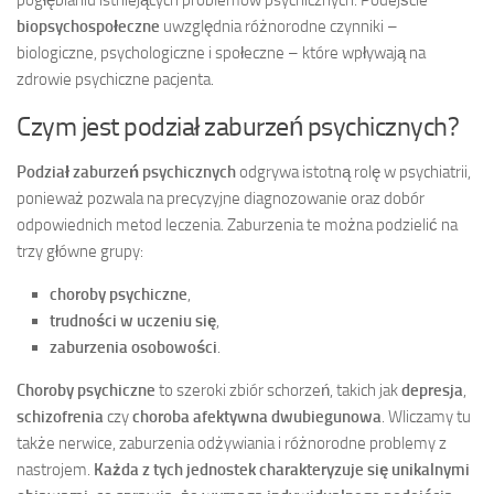
pogłębianiu istniejących problemów psychicznych. Podejście
biopsychospołeczne
uwzględnia różnorodne czynniki –
biologiczne, psychologiczne i społeczne – które wpływają na
zdrowie psychiczne pacjenta.
Czym jest podział zaburzeń psychicznych?
Podział zaburzeń psychicznych
odgrywa istotną rolę w psychiatrii,
ponieważ pozwala na precyzyjne diagnozowanie oraz dobór
odpowiednich metod leczenia. Zaburzenia te można podzielić na
trzy główne grupy:
choroby psychiczne
,
trudności w uczeniu się
,
zaburzenia osobowości
.
Choroby psychiczne
to szeroki zbiór schorzeń, takich jak
depresja
,
schizofrenia
czy
choroba afektywna dwubiegunowa
. Wliczamy tu
także nerwice, zaburzenia odżywiania i różnorodne problemy z
nastrojem.
Każda z tych jednostek charakteryzuje się unikalnymi