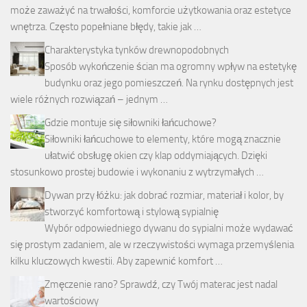
może zaważyć na trwałości, komforcie użytkowania oraz estetyce
wnętrza. Często popełniane błędy, takie jak …
Charakterystyka tynków drewnopodobnych
Sposób wykończenie ścian ma ogromny wpływ na estetykę
budynku oraz jego pomieszczeń. Na rynku dostępnych jest
wiele różnych rozwiązań – jednym …
Gdzie montuje się siłowniki łańcuchowe?
Siłowniki łańcuchowe to elementy, które mogą znacznie
ułatwić obsługę okien czy klap oddymiających. Dzięki
stosunkowo prostej budowie i wykonaniu z wytrzymałych …
Dywan przy łóżku: jak dobrać rozmiar, materiał i kolor, by
stworzyć komfortową i stylową sypialnię
Wybór odpowiedniego dywanu do sypialni może wydawać
się prostym zadaniem, ale w rzeczywistości wymaga przemyślenia
kilku kluczowych kwestii. Aby zapewnić komfort …
Zmęczenie rano? Sprawdź, czy Twój materac jest nadal
wartościowy