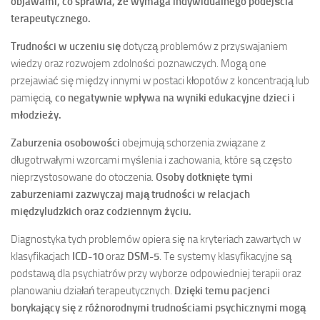
objawami, co sprawia, że wymaga indywidualnego podejścia
terapeutycznego.
Trudności w uczeniu się
dotyczą problemów z przyswajaniem
wiedzy oraz rozwojem zdolności poznawczych. Mogą one
przejawiać się między innymi w postaci kłopotów z koncentracją lub
pamięcią,
co negatywnie wpływa na wyniki edukacyjne dzieci i
młodzieży.
Zaburzenia osobowości
obejmują schorzenia związane z
długotrwałymi wzorcami myślenia i zachowania, które są często
nieprzystosowane do otoczenia.
Osoby dotknięte tymi
zaburzeniami zazwyczaj mają trudności w relacjach
międzyludzkich oraz codziennym życiu.
Diagnostyka tych problemów opiera się na kryteriach zawartych w
klasyfikacjach
ICD-10
oraz
DSM-5
. Te systemy klasyfikacyjne są
podstawą dla psychiatrów przy wyborze odpowiedniej terapii oraz
planowaniu działań terapeutycznych.
Dzięki temu pacjenci
borykający się z różnorodnymi trudnościami psychicznymi mogą