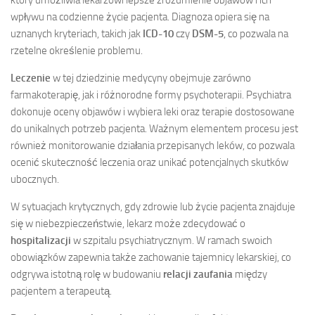
który umożliwia lekarzowi lepsze zrozumienie objawów i ich
wpływu na codzienne życie pacjenta. Diagnoza opiera się na
uznanych kryteriach, takich jak
ICD-10
czy
DSM-5
, co pozwala na
rzetelne określenie problemu.
Leczenie
w tej dziedzinie medycyny obejmuje zarówno
farmakoterapię, jak i różnorodne formy psychoterapii. Psychiatra
dokonuje oceny objawów i wybiera leki oraz terapie dostosowane
do unikalnych potrzeb pacjenta. Ważnym elementem procesu jest
również monitorowanie działania przepisanych leków, co pozwala
ocenić skuteczność leczenia oraz unikać potencjalnych skutków
ubocznych.
W sytuacjach krytycznych, gdy zdrowie lub życie pacjenta znajduje
się w niebezpieczeństwie, lekarz może zdecydować o
hospitalizacji
w szpitalu psychiatrycznym. W ramach swoich
obowiązków zapewnia także zachowanie tajemnicy lekarskiej, co
odgrywa istotną rolę w budowaniu
relacji zaufania
między
pacjentem a terapeutą.