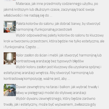
Materace, jak inne przedmioty codziennego użytku, po
jakimś krótszym lub dłuższym czasie, zaczynają tracić swoje
właściwości i nie nadają się do …
Paleta kolorów do salonu: jak dobrać barwy, by stworzyć
harmonijną i funkcjonalną przestrzeń
Wybór odpowiedniej palety kolorów do salonu to kluczowy
krok w tworzeniu przestrzeni, która będzie nie tylko estetyczna, ale
i funkcjonalna. Często …
Kolor zasłon do ścian i mebli: jak stworzyć harmonijną lub
kontrastową aranżację bez typowych błędów
Wybór koloru zasłon jest kluczowy dla uzyskania spójnej i
estetycznej aranżacji wnętrza. Aby stworzyć harmonijną lub
kontrastową kompozycję, ważne jest, aby …
Dywan zewnętrzny na taras i balkon: jak wybrać trwały i
łatwy w pielęgnacji model do stylowej aranżacji
Wybór dywanu zewnętrznego, który będzie zarówno
trwały, jak i estetyczny, może być wyzwaniem, zwłaszcza gdy