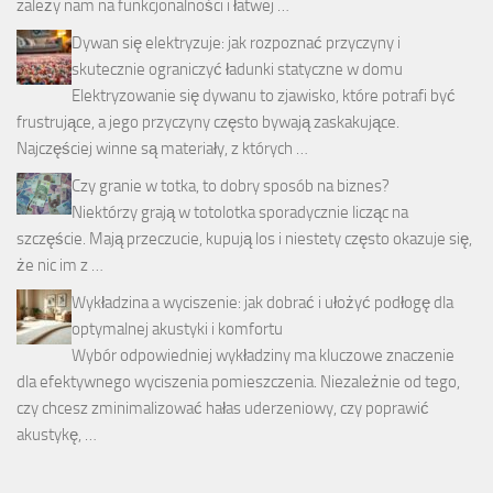
zależy nam na funkcjonalności i łatwej …
Dywan się elektryzuje: jak rozpoznać przyczyny i
skutecznie ograniczyć ładunki statyczne w domu
Elektryzowanie się dywanu to zjawisko, które potrafi być
frustrujące, a jego przyczyny często bywają zaskakujące.
Najczęściej winne są materiały, z których …
Czy granie w totka, to dobry sposób na biznes?
Niektórzy grają w totolotka sporadycznie licząc na
szczęście. Mają przeczucie, kupują los i niestety często okazuje się,
że nic im z …
Wykładzina a wyciszenie: jak dobrać i ułożyć podłogę dla
optymalnej akustyki i komfortu
Wybór odpowiedniej wykładziny ma kluczowe znaczenie
dla efektywnego wyciszenia pomieszczenia. Niezależnie od tego,
czy chcesz zminimalizować hałas uderzeniowy, czy poprawić
akustykę, …