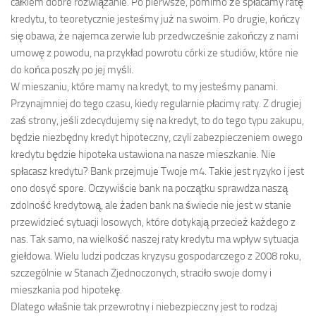
całkiem dobre rozwiązanie. Po pierwsze, pomimo że spłacamy ratę
kredytu, to teoretycznie jesteśmy już na swoim. Po drugie, kończy
się obawa, że najemca zerwie lub przedwcześnie zakończy z nami
umowę z powodu, na przykład powrotu córki ze studiów, które nie
do końca poszły po jej myśli.
W mieszaniu, które mamy na kredyt, to my jesteśmy panami.
Przynajmniej do tego czasu, kiedy regularnie płacimy raty. Z drugiej
zaś strony, jeśli zdecydujemy się na kredyt, to do tego typu zakupu,
będzie niezbędny kredyt hipoteczny, czyli zabezpieczeniem owego
kredytu będzie hipoteka ustawiona na nasze mieszkanie. Nie
spłacasz kredytu? Bank przejmuje Twoje m4. Takie jest ryzyko i jest
ono dosyć spore. Oczywiście bank na początku sprawdza naszą
zdolność kredytową, ale żaden bank na świecie nie jest w stanie
przewidzieć sytuacji losowych, które dotykają przecież każdego z
nas. Tak samo, na wielkość naszej raty kredytu ma wpływ sytuacja
giełdowa. Wielu ludzi podczas kryzysu gospodarczego z 2008 roku,
szczególnie w Stanach Zjednoczonych, straciło swoje domy i
mieszkania pod hipotekę.
Dlatego właśnie tak przewrotny i niebezpieczny jest to rodzaj