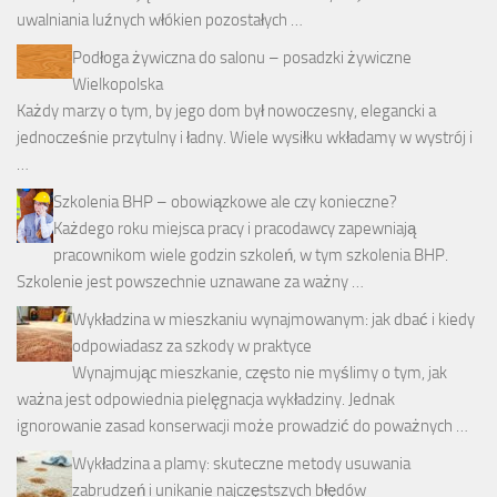
uwalniania luźnych włókien pozostałych …
Podłoga żywiczna do salonu – posadzki żywiczne
Wielkopolska
Każdy marzy o tym, by jego dom był nowoczesny, elegancki a
jednocześnie przytulny i ładny. Wiele wysiłku wkładamy w wystrój i
…
Szkolenia BHP – obowiązkowe ale czy konieczne?
Każdego roku miejsca pracy i pracodawcy zapewniają
pracownikom wiele godzin szkoleń, w tym szkolenia BHP.
Szkolenie jest powszechnie uznawane za ważny …
Wykładzina w mieszkaniu wynajmowanym: jak dbać i kiedy
odpowiadasz za szkody w praktyce
Wynajmując mieszkanie, często nie myślimy o tym, jak
ważna jest odpowiednia pielęgnacja wykładziny. Jednak
ignorowanie zasad konserwacji może prowadzić do poważnych …
Wykładzina a plamy: skuteczne metody usuwania
zabrudzeń i unikanie najczęstszych błędów