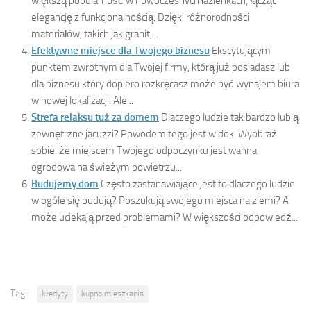
większą popularność w nowoczesnych łazienkach, łącząc
elegancję z funkcjonalnością. Dzięki różnorodności
materiałów, takich jak granit,...
Efektywne miejsce dla Twojego biznesu
Ekscytującym
punktem zwrotnym dla Twojej firmy, którą już posiadasz lub
dla biznesu który dopiero rozkręcasz może być wynajem biura
w nowej lokalizacji. Ale...
Strefa relaksu tuż za domem
Dlaczego ludzie tak bardzo lubią
zewnętrzne jacuzzi? Powodem tego jest widok. Wyobraź
sobie, że miejscem Twojego odpoczynku jest wanna
ogrodowa na świeżym powietrzu...
Budujemy dom
Często zastanawiające jest to dlaczego ludzie
w ogóle się budują? Poszukują swojego miejsca na ziemi? A
może uciekają przed problemami? W większości odpowiedź...
Tagi:
kredyty
kupno mieszkania