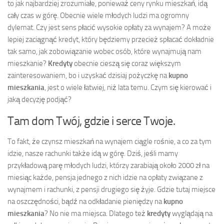
to jak najbardziej zrozumiałe, ponieważ ceny rynku mieszkań, idą
cały czas w górę. Obecnie wiele młodych ludzi ma ogromny
dylemat. Czy jest sens płacić wysokie opłaty za wynajem? A może
lepiej zaciągnąć kredyt, który będziemy przecież spłacać dokładnie
tak samo, jak zobowiązanie wobec osób, które wynajmują nam
mieszkanie?
Kredyty
obecnie cieszą się coraz większym
zainteresowaniem, bo i uzyskać dzisiaj pożyczkę na
kupno
mieszkania
, jest o wiele łatwiej, niż lata temu. Czym się kierować i
jaką decyzję podjąć?
Tam dom Twój, gdzie i serce Twoje.
To fakt, że czynsz mieszkań na wynajem ciągle rośnie, a co za tym
idzie, nasze rachunki także idą w górę. Dziś, jeśli mamy
przykładową parę młodych ludzi, którzy zarabiają około 2000 zł na
miesiąc każde, pensja jednego z nich idzie na opłaty związane z
wynajmem i rachunki, z pensji drugiego się żyje. Gdzie tutaj miejsce
na oszczędności, bądź na odkładanie pieniędzy na
kupno
mieszkania
? No nie ma miejsca. Dlatego też
kredyty
wyglądają na