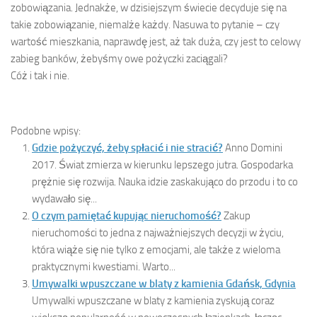
zobowiązania. Jednakże, w dzisiejszym świecie decyduje się na
takie zobowiązanie, niemalże każdy. Nasuwa to pytanie – czy
wartość mieszkania, naprawdę jest, aż tak duża, czy jest to celowy
zabieg banków, żebyśmy owe pożyczki zaciągali?
Cóż i tak i nie.
Podobne wpisy:
Gdzie pożyczyć, żeby spłacić i nie stracić?
Anno Domini
2017. Świat zmierza w kierunku lepszego jutra. Gospodarka
prężnie się rozwija. Nauka idzie zaskakująco do przodu i to co
wydawało się...
O czym pamiętać kupując nieruchomość?
Zakup
nieruchomości to jedna z najważniejszych decyzji w życiu,
która wiąże się nie tylko z emocjami, ale także z wieloma
praktycznymi kwestiami. Warto...
Umywalki wpuszczane w blaty z kamienia Gdańsk, Gdynia
Umywalki wpuszczane w blaty z kamienia zyskują coraz