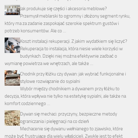
Jak produkuje się części i akcesoria meblowe?
Przemysł meblarski to ogromny i złożony segment rynku,
który ma za zadanie zaspokajać szerokie spektrum gustów i
potrzeb konsumentów. Ale co …
Koszt instalacji rekuperacji. Z jakim wydatkiem się liczyć?
Rekuperacja to instalacja, która niesie wiele korzyści w
budynkach. Dzięki niej można efektywnie zadbać o
wymianę powietrza we wnętrzach, ale także …
Chodnik przy łóżku czy dywan: jak wybrać funkcjonalne i
stylowe rozwiązanie do sypialni
Wybór między chodnikiem a dywanem przy łóżku to
decyzja, która wpływa nie tylko na estetykę sypialni, ale także na
komfort codziennego …
Dywan się mechaci: przyczyny, bezpieczne metody
ograniczania i pielęgnacji na co dzień
Mechacenie się dywanu wełnianego to zjawisko, które
może być frustrujące dla wielu właścicieli. Zwykle jest to efekt