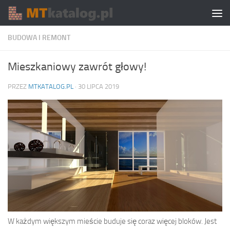
Skip to content
BUDOWA I REMONT
Mieszkaniowy zawrót głowy!
PRZEZ
MTKATALOG.PL
·
30 LIPCA 2019
W każdym większym mieście buduje się coraz więcej bloków. Jest