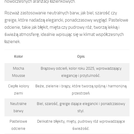
nowoczesnych aranżacji łazienkowych.
Rozważ zastosowanie neutralnych barw, jak biel, szarość czy
greige, które nadadzą elegancki, ponadczasowy wygląd. Pastelowe
odcienie, takie jak błękit, mięta czy pudrowy róż, tworzą lekką i
świeżą atmosferę, idealnie wpisując się w klimat współczesnych
łazienek.
Kolor
Opis
Mocha
Brązowy odcień, kolor roku 2025, wprowadzający
Mousse
elegancję i przytulność.
Ciepłe kolory
Beże, zielenie i brązy, które tworzą spójną i harmonijną
ziemi
przestrzeń.
Neutralne
Biel, szarość, greige dające elegancki i ponadczasowy
barwy
styl.
Pastelowe
Delikatne błękity, mięty, pudrowy róż wprowadzające
odcienie
świeżość.