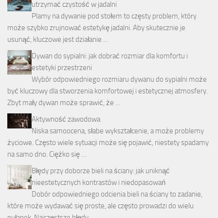
utrzymać czystość w jadalni
Plamy na dywanie pod stołem to częsty problem, który
może szybko zrujnować estetykę jadalni. Aby skutecznie je
usunąć, kluczowe jest działanie …
Dywan do sypialni: jak dobrać rozmiar dla komfortu i
estetyki przestrzeni
Wybór odpowiedniego rozmiaru dywanu do sypialni może
być kluczowy dla stworzenia komfortowej i estetycznej atmosfery.
Zbyt mały dywan może sprawić, że …
Aktywność zawodowa
Niska samoocena, słabe wykształcenie, a może problemy
życiowe. Często wiele sytuacji może się pojawić, niestety spadamy
na samo dno. Ciężko się …
Błędy przy doborze bieli na ściany: jak uniknąć
nieestetycznych kontrastów i niedopasowań
Dobór odpowiedniego odcienia bieli na ściany to zadanie,
które może wydawać się proste, ale często prowadzi do wielu
pułapek. Najczęstsze błędy, …