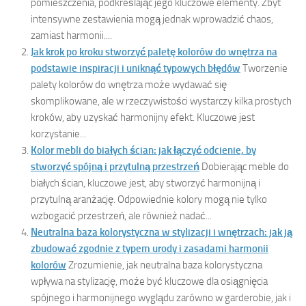
pomieszczenia, podkreślając jego kluczowe elementy. Zbyt
intensywne zestawienia mogą jednak wprowadzić chaos,
zamiast harmonii....
Jak krok po kroku stworzyć paletę kolorów do wnętrza na
podstawie inspiracji i uniknąć typowych błędów
Tworzenie
palety kolorów do wnętrza może wydawać się
skomplikowane, ale w rzeczywistości wystarczy kilka prostych
kroków, aby uzyskać harmonijny efekt. Kluczowe jest
korzystanie...
Kolor mebli do białych ścian: jak łączyć odcienie, by
stworzyć spójną i przytulną przestrzeń
Dobierając meble do
białych ścian, kluczowe jest, aby stworzyć harmonijną i
przytulną aranżację. Odpowiednie kolory mogą nie tylko
wzbogacić przestrzeń, ale również nadać...
Neutralna baza kolorystyczna w stylizacji i wnętrzach: jak ją
zbudować zgodnie z typem urody i zasadami harmonii
kolorów
Zrozumienie, jak neutralna baza kolorystyczna
wpływa na stylizację, może być kluczowe dla osiągnięcia
spójnego i harmonijnego wyglądu zarówno w garderobie, jak i