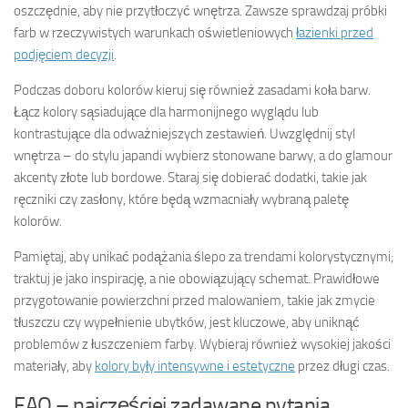
oszczędnie, aby nie przytłoczyć wnętrza. Zawsze sprawdzaj próbki
farb w rzeczywistych warunkach oświetleniowych
łazienki przed
podjęciem decyzji
.
Podczas doboru kolorów kieruj się również zasadami koła barw.
Łącz kolory sąsiadujące dla harmonijnego wyglądu lub
kontrastujące dla odważniejszych zestawień. Uwzględnij styl
wnętrza – do stylu japandi wybierz stonowane barwy, a do glamour
akcenty złote lub bordowe. Staraj się dobierać dodatki, takie jak
ręczniki czy zasłony, które będą wzmacniały wybraną paletę
kolorów.
Pamiętaj, aby unikać podążania ślepo za trendami kolorystycznymi;
traktuj je jako inspirację, a nie obowiązujący schemat. Prawidłowe
przygotowanie powierzchni przed malowaniem, takie jak zmycie
tłuszczu czy wypełnienie ubytków, jest kluczowe, aby uniknąć
problemów z łuszczeniem farby. Wybieraj również wysokiej jakości
materiały, aby
kolory były intensywne i estetyczne
przez długi czas.
FAQ – najczęściej zadawane pytania