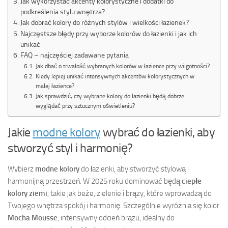
Jak wykorzystać akcenty kolorystyczne i dodatki do
podkreślenia stylu wnętrza?
Jak dobrać kolory do różnych stylów i wielkości łazienek?
Najczęstsze błędy przy wyborze kolorów do łazienki i jak ich
unikać
FAQ – najczęściej zadawane pytania
Jak dbać o trwałość wybranych kolorów w łazience przy wilgotności?
Kiedy lepiej unikać intensywnych akcentów kolorystycznych w
małej łazience?
Jak sprawdzić, czy wybrane kolory do łazienki będą dobrze
wyglądać przy sztucznym oświetleniu?
Jakie
modne kolory
wybrać do łazienki, aby
stworzyć styl i harmonię?
Wybierz
modne kolory
do łazienki, aby stworzyć stylową i
harmonijną przestrzeń. W 2025 roku dominować będą
ciepłe
kolory ziemi
, takie jak beże, zielenie i brązy, które wprowadzą do
Twojego wnętrza spokój i harmonię. Szczególnie wyróżnia się kolor
Mocha Mousse
, intensywny odcień brązu, idealny do