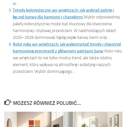
w...
Trendy kolorystyczne we wnętrzach: jak wybrać paletę i
łączyć barwy dla harmonii i charakteru
Wybór odpowiedniej
palety kolorystycznej może być kluczowy dla stworzenia
harmonijnej i stylowej przestrzeni. W nadchodzących latach
2025–2026 dominować będą ciepłe barwy ziemi oraz...
Kolor roku we wnętrzach: jak wykorzystać trendy i stworzyć
harmonijną przestrzeń z głównymi paletami barw
Kolor roku
we wnętrzach to nie tylko modny trend, ale także istotny
element, który wpływa na atmosferę i estetykę naszych
przestrzeni. Wybór dominującego...
MOŻESZ RÓWNIEŻ POLUBIĆ…