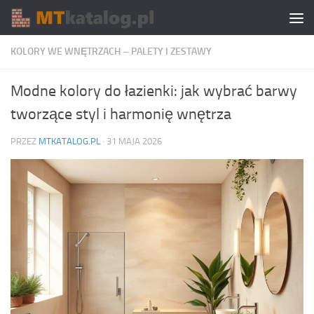
Skip to content
KOLORY WE WNĘTRZACH – PALETY I ZESTAWY
Modne kolory do łazienki: jak wybrać barwy
tworzące styl i harmonię wnętrza
PRZEZ
MTKATALOG.PL
·
31 MAJA 2026