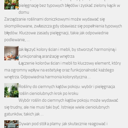
pielęgnację bez typowych błędów i zyskać zielony kącik w
domu
Zarządzanie roślinami doniczkowymi może wydawać się
skomplikowane, zwłaszcza gdy obawiasz się popełnienia typowych
błędów. Kluczowe zasady pielęgnacji, takie jak odpowiednie
podlewanie, …
Jak łączyć kolory ścian i mebli, by stworzyć harmonijną i
funkcjonalną aranżację wnętrza
Łączenie kolorów ścian i mebli to kluczowy element, który
ma ogromny wpływ na estetykę oraz funkcjonalność każdego
wnętrza. Odpowiednia harmonia kolorystyczna …
Rośliny do ciemnych kątów pokoju: wybór i pielęgnacja
roślin cieniolubnych krok po kroku
Wybór roślin do ciemnych kątów pokoju może wydawać
się trudny, ale nie musi taki być. Istnieje wiele cieniolubnych
gatunków, takich jak …
Dywan pod stół a plamy: jak skutecznie reagować i