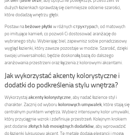
jak
biel
i
jasne beże
, aby optycznie powiększyć przestrzeń. W
dużych łazienkach sprawdzą się ciemniejsze odcienie szarości,
które dodadzą wnętrzu głębi.
Postaw na
beżowe płytki
w różnych структураch, od matowych
po imitujące kamień, co pozwoli Ci dostosować aranżację do
wybranego stylu. Wybierając biel, zapewnisz sobie ponadczasowy
wygląd łazienki, który zawsze pozostaje w modzie. Szarość, dzięki
swojej uniwersalności, będzie doskonałą bazą do dalszego
aranżowania przestrzeni oraz łączenia z kolorowymi akcentami.
Jak wykorzystać akcenty kolorystyczne i
dodatki do podkreślenia stylu wnętrza?
Wykorzystaj
akcenty kolorystyczne
, aby nadać łazience styl i
charakter. Zacznij od wyboru
kolorowych umywalek
, które stają się
centralnym punktem wnętrza. Wybierz intensywny kolor umywalki,
który przyciągnie wzrok i zdefiniuje przestrzeń. Kolejnym krokiem
jest dodanie
złotych lub mosiężnych dodatków
, aby wprowadzić
do łazienki luksusowy akcent. Te metale dodają elegancji i mogą