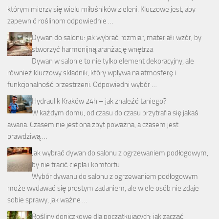
którym mierzy się wielu miłośników zieleni. Kluczowe jest, aby
zapewnić roślinom odpowiednie …
Dywan do salonu: jak wybrać rozmiar, materiał i wzór, by
stworzyć harmonijną aranżację wnętrza
Dywan w salonie to nie tylko element dekoracyjny, ale
również kluczowy składnik, który wpływa na atmosferę i
funkcjonalność przestrzeni. Odpowiedni wybór …
Hydraulik Kraków 24h – jak znaleźć taniego?
W każdym domu, od czasu do czasu przytrafia się jakaś
awaria. Czasem nie jest ona zbyt poważna, a czasem jest
prawdziwą …
Jak wybrać dywan do salonu z ogrzewaniem podłogowym,
by nie tracić ciepła i komfortu
Wybór dywanu do salonu z ogrzewaniem podłogowym
może wydawać się prostym zadaniem, ale wiele osób nie zdaje
sobie sprawy, jak ważne …
Rośliny doniczkowe dla początkujących: jak zacząć