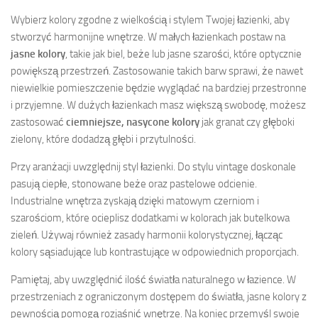
Wybierz kolory zgodne z wielkością i stylem Twojej łazienki, aby
stworzyć harmonijne wnętrze. W małych łazienkach postaw na
jasne kolory
, takie jak biel, beże lub jasne szarości, które optycznie
powiększą przestrzeń. Zastosowanie takich barw sprawi, że nawet
niewielkie pomieszczenie będzie wyglądać na bardziej przestronne
i przyjemne. W dużych łazienkach masz większą swobodę, możesz
zastosować
ciemniejsze, nasycone kolory
jak granat czy głęboki
zielony, które dodadzą głębi i przytulności.
Przy aranżacji uwzględnij styl łazienki. Do stylu vintage doskonale
pasują ciepłe, stonowane beże oraz pastelowe odcienie.
Industrialne wnętrza zyskają dzięki matowym czerniom i
szarościom, które ocieplisz dodatkami w kolorach jak butelkowa
zieleń. Używaj również zasady harmonii kolorystycznej, łącząc
kolory sąsiadujące lub kontrastujące w odpowiednich proporcjach.
Pamiętaj, aby uwzględnić ilość światła naturalnego w łazience. W
przestrzeniach z ograniczonym dostępem do światła, jasne kolory z
pewnością pomogą rozjaśnić wnętrze. Na koniec przemyśl swoje