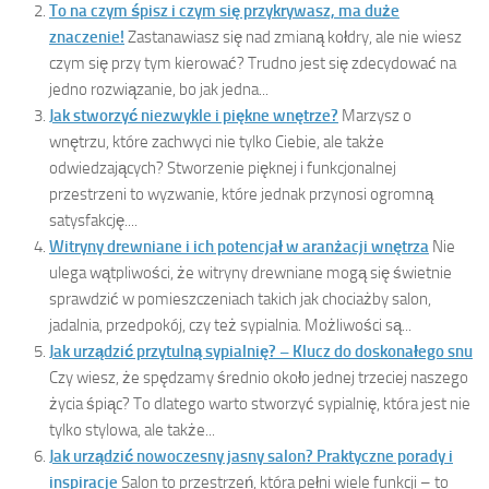
To na czym śpisz i czym się przykrywasz, ma duże
znaczenie!
Zastanawiasz się nad zmianą kołdry, ale nie wiesz
czym się przy tym kierować? Trudno jest się zdecydować na
jedno rozwiązanie, bo jak jedna...
Jak stworzyć niezwykle i piękne wnętrze?
Marzysz o
wnętrzu, które zachwyci nie tylko Ciebie, ale także
odwiedzających? Stworzenie pięknej i funkcjonalnej
przestrzeni to wyzwanie, które jednak przynosi ogromną
satysfakcję....
Witryny drewniane i ich potencjał w aranżacji wnętrza
Nie
ulega wątpliwości, że witryny drewniane mogą się świetnie
sprawdzić w pomieszczeniach takich jak chociażby salon,
jadalnia, przedpokój, czy też sypialnia. Możliwości są...
Jak urządzić przytulną sypialnię? – Klucz do doskonałego snu
Czy wiesz, że spędzamy średnio około jednej trzeciej naszego
życia śpiąc? To dlatego warto stworzyć sypialnię, która jest nie
tylko stylowa, ale także...
Jak urządzić nowoczesny jasny salon? Praktyczne porady i
inspiracje
Salon to przestrzeń, która pełni wiele funkcji – to