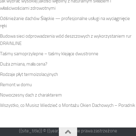
Jak wybrać wysokiej jakości wędliny z naturalnym składem i
właściwościami zdrowotnymi
Odśnieżanie dachów Śląskie — profesjonalne usługi na wyciągnięcie
ręki
Budowa sieci odprowadzenia wód deszczowych z wykorzystaniem rur
DRAINLINE
Taśmy samoprzylepne – taśmy klejące dwustronne
Duża zmiana, mała cena?
Rodzaje płyt termoizolacyjnych
Remont w domu
Nowoczesny dach z charakterem
Wszystko, co Musisz Wiedzieć o Montażu Okien Dachowych – Poradnik
{{site_title}} © {{year}}. Wszelkie prawa zastrzeżone