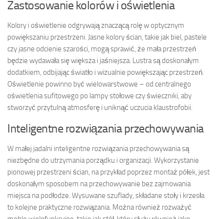
Zastosowanie kolorów i oświetlenia
Kolory i oświetlenie odgrywają znaczącą rolę w optycznym
powiększaniu przestrzeni. Jasne kolory ścian, takie jak biel, pastele
czy jasne odcienie szarości, mogą sprawić, że mała przestrzeń
będzie wydawała się większa i jaśniejsza. Lustra są doskonałym
dodatkiem, odbijając światło i wizualnie powiększając przestrzeń.
Oświetlenie powinno być wielowarstwowe – od centralnego
oświetlenia sufitowego po lampy stołowe czy świeczniki, aby
stworzyć przytulną atmosferę i uniknąć uczucia klaustrofobii.
Inteligentne rozwiązania przechowywania
W małej jadalni inteligentne rozwiązania przechowywania są
niezbędne do utrzymania porządku i organizacji. Wykorzystanie
pionowej przestrzeni ścian, na przykład poprzez montaż półek, jest
doskonałym sposobem na przechowywanie bez zajmowania
miejsca na podłodze. Wysuwane szuflady, składane stoły i krzesła
to kolejne praktyczne rozwiązania. Można również rozważyć
meble wielofunkcyjne, takie jak stół, który służy również jako