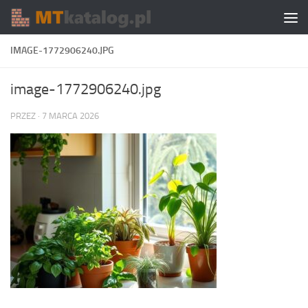
Skip to content
IMAGE-1772906240.JPG
image-1772906240.jpg
PRZEZ
·
7 MARCA 2026