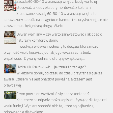
Zasada 60-30-10 w aranżacji wnętrz: kiedy warto ją
stosować, a kiedy eksperymentować z kolorami
Stosowanie zasady 60-30-10 w aranżacji wnętrz to
sprawdzony sposób na osiągnięcie harmonii kolorystycznej, ale nie
zawsze musi być jedyną drogą. Warto …
Dywan wełniany – czy warto zainwestować i jak dbać o
naturalny komfort w domu
Inwestycja w dywan wełniany to decyzja, która może
przynieść wiele korzyści, jednak jego wyższa cena budzi
wątpliwości. Dywany wełniane oferują wyjątkową …
Hydraulik Kraków 24h – jak znaleźć taniego?
W każdym domu, od czasu do czasu przytrafia się jakaś
awaria. Czasem nie jest ona zbyt poważna, a czasem jest
prawdziwą …
Czym powinien wyróżniać się dobry kontener?
Kontenery na odpady można opisać używając dla tego celu
wielu funkcji. Wybierz spośród nich te, które są najbardziej
odpowiednie dla twojego …