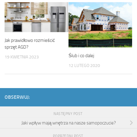
Jak prawidłowo rozmieścić
sprzęt AGD?
Ślub i co dalej
19 KWIETNIA 2023
12 LUTEGO 2020
OBSERWUJ:
NASTĘPNY POST
Jaki wpływ mają wnętrza na nasze samopoczucie?
POPRZEDNI POST