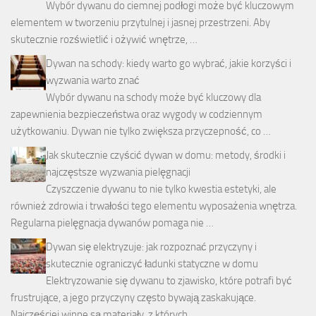
Wybór dywanu do ciemnej podłogi może być kluczowym
elementem w tworzeniu przytulnej i jasnej przestrzeni. Aby
skutecznie rozświetlić i ożywić wnętrze, …
Dywan na schody: kiedy warto go wybrać, jakie korzyści i
wyzwania warto znać
Wybór dywanu na schody może być kluczowy dla
zapewnienia bezpieczeństwa oraz wygody w codziennym
użytkowaniu. Dywan nie tylko zwiększa przyczepność, co …
Jak skutecznie czyścić dywan w domu: metody, środki i
najczęstsze wyzwania pielęgnacji
Czyszczenie dywanu to nie tylko kwestia estetyki, ale
również zdrowia i trwałości tego elementu wyposażenia wnętrza.
Regularna pielęgnacja dywanów pomaga nie …
Dywan się elektryzuje: jak rozpoznać przyczyny i
skutecznie ograniczyć ładunki statyczne w domu
Elektryzowanie się dywanu to zjawisko, które potrafi być
frustrujące, a jego przyczyny często bywają zaskakujące.
Najczęściej winne są materiały, z których …