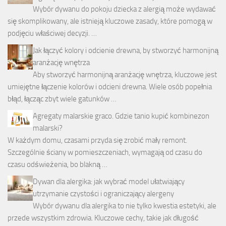
Wybór dywanu do pokoju dziecka z alergią może wydawać
się skomplikowany, ale istnieją kluczowe zasady, które pomogą w
podjęciu właściwej decyzji. …
Jak łączyć kolory i odcienie drewna, by stworzyć harmonijną
aranżację wnętrza
Aby stworzyć harmonijną aranżację wnętrza, kluczowe jest
umiejętne łączenie kolorów i odcieni drewna. Wiele osób popełnia
błąd, łącząc zbyt wiele gatunków …
Agregaty malarskie graco. Gdzie tanio kupić kombinezon
malarski?
W każdym domu, czasami przyda się zrobić mały remont.
Szczególnie ściany w pomieszczeniach, wymagają od czasu do
czasu odświeżenia, bo blakną …
Dywan dla alergika: jak wybrać model ułatwiający
utrzymanie czystości i ograniczający alergeny
Wybór dywanu dla alergika to nie tylko kwestia estetyki, ale
przede wszystkim zdrowia. Kluczowe cechy, takie jak długość