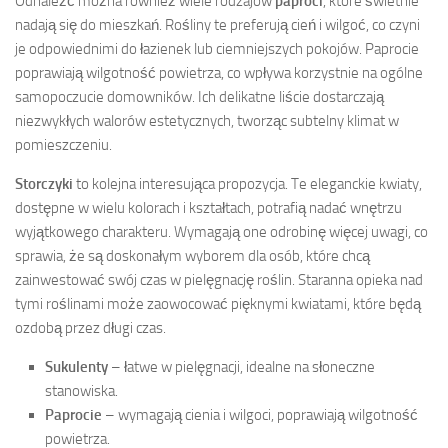
Odnaleźć można również wiele rodzajów
paproci
, które świetnie
nadają się do mieszkań. Rośliny te preferują cień i wilgoć, co czyni
je odpowiednimi do łazienek lub ciemniejszych pokojów. Paprocie
poprawiają wilgotność powietrza, co wpływa korzystnie na ogólne
samopoczucie domowników. Ich delikatne liście dostarczają
niezwykłych walorów estetycznych, tworząc subtelny klimat w
pomieszczeniu.
Storczyki
to kolejna interesująca propozycja. Te eleganckie kwiaty,
dostępne w wielu kolorach i kształtach, potrafią nadać wnętrzu
wyjątkowego charakteru. Wymagają one odrobinę więcej uwagi, co
sprawia, że są doskonałym wyborem dla osób, które chcą
zainwestować swój czas w pielęgnację roślin. Staranna opieka nad
tymi roślinami może zaowocować pięknymi kwiatami, które będą
ozdobą przez długi czas.
Sukulenty
– łatwe w pielęgnacji, idealne na słoneczne
stanowiska.
Paprocie
– wymagają cienia i wilgoci, poprawiają wilgotność
powietrza.