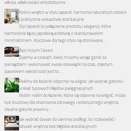
włosia, właściwości antystatyczne …
Kolory wnętrz w stylu Japandi: harmonia naturalnych odcieni
i praktyczne wskazówki aranżacyjne
Styl Japandi to połączenie prostoty i elegancji, które
harmonijnie łączy japońską estetykę z skandynawskim
minimalizmem. Kluczowe dla tego stylu są stonowane, …
Śpij niczym Cesarz.
Żyjemy w czasach, kiedy musimy wciąż gonić za
pieniądzem i wykonywać swoje obowiązki na czas, częstym
zjawiskiem wśród ludzi jest to, …
Rośliny do łazienki odporne na wilgoć: jak wybrać gatunki i
unikać typowych błędów pielęgnacyjnych
Wybór roślin do łazienki, które są odporne na wilgoć, może
być kluczowy dla stworzenia zdrowego i estetycznego wnętrza.
Idealne gatunki powinny …
Jak wybrać dywan do ciemnej podłogi, by rozświetlić i
ożywić wnętrze bez błędów aranżacyjnych