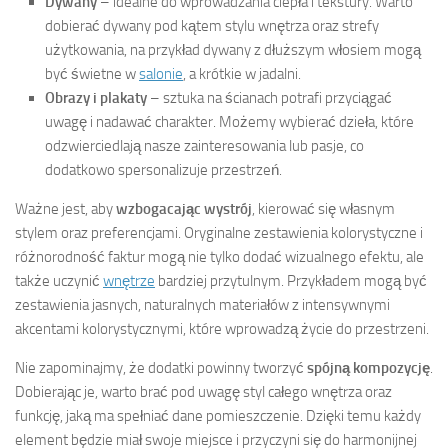
Dywany
– idealne do wprowadzania ciepła i tekstury. Warto
dobierać dywany pod kątem stylu wnętrza oraz strefy
użytkowania, na przykład dywany z dłuższym włosiem mogą
być świetne w
salonie
, a krótkie w jadalni.
Obrazy i plakaty
– sztuka na ścianach potrafi przyciągać
uwagę i nadawać charakter. Możemy wybierać dzieła, które
odzwierciedlają nasze zainteresowania lub pasje, co
dodatkowo spersonalizuje przestrzeń.
Ważne jest, aby
wzbogacając wystrój
, kierować się własnym
stylem oraz preferencjami. Oryginalne zestawienia kolorystyczne i
różnorodność faktur mogą nie tylko dodać wizualnego efektu, ale
także uczynić
wnętrze
bardziej przytulnym. Przykładem mogą być
zestawienia jasnych, naturalnych materiałów z intensywnymi
akcentami kolorystycznymi, które wprowadzą życie do przestrzeni.
Nie zapominajmy, że dodatki powinny tworzyć
spójną kompozycję
.
Dobierając je, warto brać pod uwagę styl całego wnętrza oraz
funkcję, jaką ma spełniać dane pomieszczenie. Dzięki temu każdy
element będzie miał swoje miejsce i przyczyni się do harmonijnej