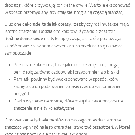
drobiazgi, które przywołują konkretne chwile. Warto je eksponować
w sposób przemyślany, aby stały się integralną częścią aranżacji.
Ulubione dekoracje, takie jak obrazy, rzeźby czy rośliny, także mają
istotne znaczenie. Dodają one kolorów i życia do przestrzeni.
Rośliny doniczkowe
nie tylko upiększają, ale także poprawiają
jakość powietrza w pomieszczeniach, co przekłada się na nasze
samopoczucie.
Personalne akcesoria, takie jak ramki ze zdjęciami, mogą
pełnić rolę zarówno ozdoby, jak i przypomnienia o bliskich.
Pamiątki powinny być wyeksponowane w sposób, który
zachęca do ich podziwiania i co jakiś czas do wspominania
przygód.
Warto wybierać dekoracje, które mają dla nas emocjonalne
znaczenie, a nie tylko estetyczne.
Wprowadzenie tych elementów do naszego mieszkania może
znacząco wpłynąć na jego charakter i stworzyć przestrzeń, w której
każdy z nas poczuje się naprawdę jak w domu.