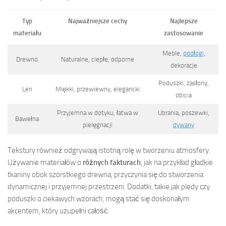
Typ
Najważniejsze cechy
Najlepsze
materiału
zastosowanie
Meble,
podłogi
,
Drewno
Naturalne, ciepłe, odporne
dekoracje
Poduszki, zasłony,
Len
Miękki, przewiewny, elegancki
obicia
Przyjemna w dotyku, łatwa w
Ubrania, poszewki,
Bawełna
pielęgnacji
dywany
Tekstury również odgrywają istotną rolę w tworzeniu atmosfery.
Używanie materiałów o
różnych fakturach
, jak na przykład gładkie
tkaniny obok szorstkiego drewna, przyczynia się do stworzenia
dynamicznej i przyjemnej przestrzeni. Dodatki, takie jak pledy czy
poduszki o ciekawych wzorach, mogą stać się doskonałym
akcentem, który uzupełni całość.